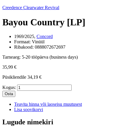
Creedence Clearwater Revival
Bayou Country [LP]
1969/2025,
Concord
Formaat:
Vinüül
Ribakood:
0888072672697
Tarneaeg:
5-20 tööpäeva (business days)
35,99 €
Püsikliendile
34,19 €
Kogus:
Osta
Teavita hinna või laoseisu muutusest
Lisa soovikorvi
Lugude nimekiri