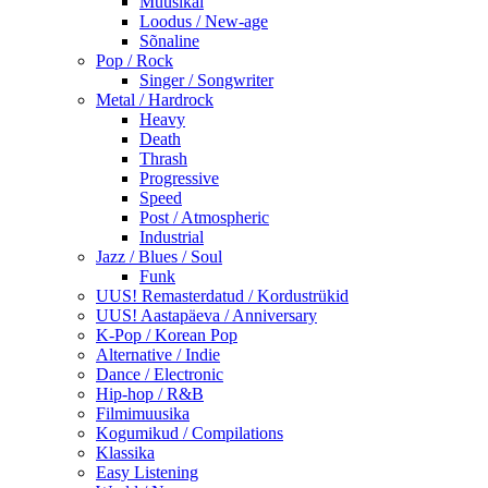
Muusikal
Loodus / New-age
Sõnaline
Pop / Rock
Singer / Songwriter
Metal / Hardrock
Heavy
Death
Thrash
Progressive
Speed
Post / Atmospheric
Industrial
Jazz / Blues / Soul
Funk
UUS! Remasterdatud / Kordustrükid
UUS! Aastapäeva / Anniversary
K-Pop / Korean Pop
Alternative / Indie
Dance / Electronic
Hip-hop / R&B
Filmimuusika
Kogumikud / Compilations
Klassika
Easy Listening