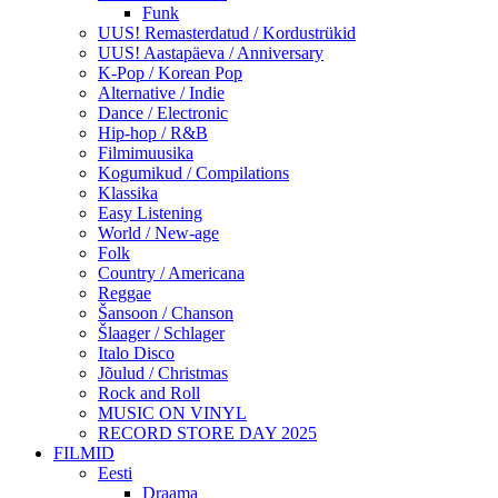
Funk
UUS! Remasterdatud / Kordustrükid
UUS! Aastapäeva / Anniversary
K-Pop / Korean Pop
Alternative / Indie
Dance / Electronic
Hip-hop / R&B
Filmimuusika
Kogumikud / Compilations
Klassika
Easy Listening
World / New-age
Folk
Country / Americana
Reggae
Šansoon / Chanson
Šlaager / Schlager
Italo Disco
Jõulud / Christmas
Rock and Roll
MUSIC ON VINYL
RECORD STORE DAY 2025
FILMID
Eesti
Draama