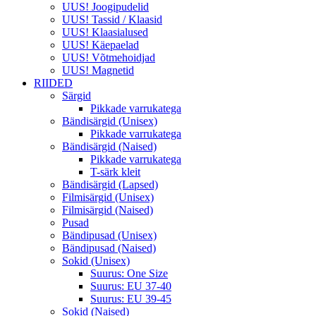
UUS! Joogipudelid
UUS! Tassid / Klaasid
UUS! Klaasialused
UUS! Käepaelad
UUS! Võtmehoidjad
UUS! Magnetid
RIIDED
Särgid
Pikkade varrukatega
Bändisärgid (Unisex)
Pikkade varrukatega
Bändisärgid (Naised)
Pikkade varrukatega
T-särk kleit
Bändisärgid (Lapsed)
Filmisärgid (Unisex)
Filmisärgid (Naised)
Pusad
Bändipusad (Unisex)
Bändipusad (Naised)
Sokid (Unisex)
Suurus: One Size
Suurus: EU 37-40
Suurus: EU 39-45
Sokid (Naised)