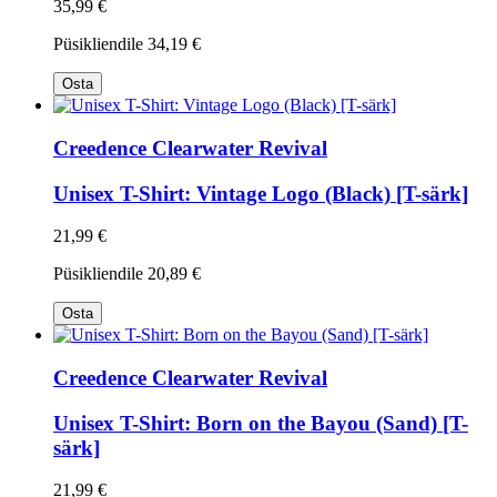
35,99 €
Püsikliendile
34,19 €
Osta
Creedence Clearwater Revival
Unisex T-Shirt: Vintage Logo (Black) [T-särk]
21,99 €
Püsikliendile
20,89 €
Osta
Creedence Clearwater Revival
Unisex T-Shirt: Born on the Bayou (Sand) [T-
särk]
21,99 €