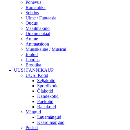
Põnevus
Romantika
Seiklus
Ulme / Fantaasia
Õudus
Maailmakino
Dokumentaal
Anime
Animatsioon
Muusikaline / Musical
Jõulud
Loodus
Erootika
UUS! FÄNNIKAUP
UUS! Kotid
Seljakotid
Spordikotid
Õlakotid
Kandekotid
Poekotid
Rahakotid
Mängud
Lauamängud
Kaardimängud
Pusled