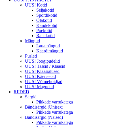
UUS! Kotid
Seljakotid
Spordikotid
Õlakotid
Kandekotid
Poekotid
Rahakotid
Mängud
Lauamängud
Kaardimängud
Pusled
UUS! Joogipudelid
UUS! Tassid / Klaasid
UUS! Klaasialused
UUS! Käepaelad
UUS! Võtmehoidjad
UUS! Magnetid
RIIDED
Särgid
Pikkade varrukatega
Bändisärgid (Unisex)
Pikkade varrukatega
Bändisärgid (Naised)
Pikkade varrukatega