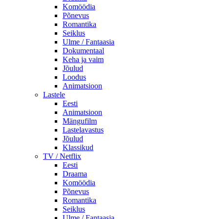
Komöödia
Põnevus
Romantika
Seiklus
Ulme / Fantaasia
Dokumentaal
Keha ja vaim
Jõulud
Loodus
Animatsioon
Lastele
Eesti
Animatsioon
Mängufilm
Lastelavastus
Jõulud
Klassikud
TV / Netflix
Eesti
Draama
Komöödia
Põnevus
Romantika
Seiklus
Ulme / Fantaasia