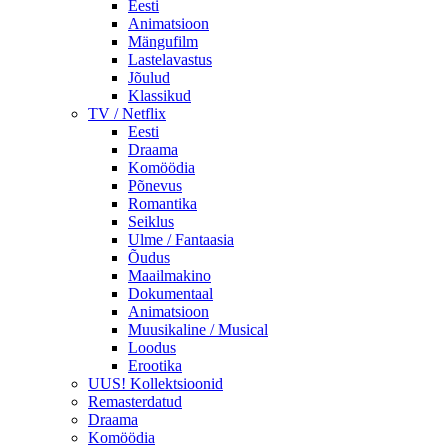
Eesti
Animatsioon
Mängufilm
Lastelavastus
Jõulud
Klassikud
TV / Netflix
Eesti
Draama
Komöödia
Põnevus
Romantika
Seiklus
Ulme / Fantaasia
Õudus
Maailmakino
Dokumentaal
Animatsioon
Muusikaline / Musical
Loodus
Erootika
UUS! Kollektsioonid
Remasterdatud
Draama
Komöödia