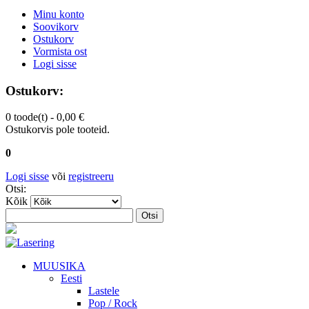
Minu konto
Soovikorv
Ostukorv
Vormista ost
Logi sisse
Ostukorv:
0 toode(t) -
0,00 €
Ostukorvis pole tooteid.
0
Logi sisse
või
registreeru
Otsi:
Kõik
Otsi
MUUSIKA
Eesti
Lastele
Pop / Rock