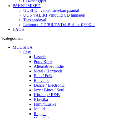
CD-mängijad
PAKKUMISED
UUS! Universali suvekampaania!
UUS VALIK! Vinüülid CD hinnaga!
Taas saadaval!
Leiunurk: CD/BR/DVD/LP alates 0,90€ ...
LAOS
Kategooriad
MUUSIKA
Eesti
Lastele
Pop / Rock
Alternative / Indie
Metal / Hardrock
Etno / Folk
Rahvalik
Dance / Electronic
Jazz / Blues / Soul
Hip-hop / R&B
Klassika
Filmimuusika
Jõulud
Reggae