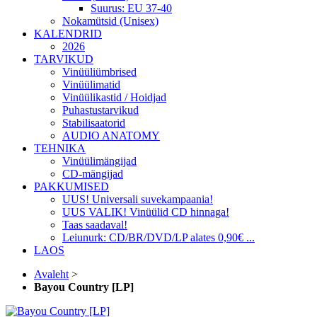
Suurus: EU 37-40
Nokamütsid (Unisex)
KALENDRID
2026
TARVIKUD
Vinüüliümbrised
Vinüülimatid
Vinüülikastid / Hoidjad
Puhastustarvikud
Stabilisaatorid
AUDIO ANATOMY
TEHNIKA
Vinüülimängijad
CD-mängijad
PAKKUMISED
UUS! Universali suvekampaania!
UUS VALIK! Vinüülid CD hinnaga!
Taas saadaval!
Leiunurk: CD/BR/DVD/LP alates 0,90€ ...
LAOS
Avaleht
>
Bayou Country [LP]