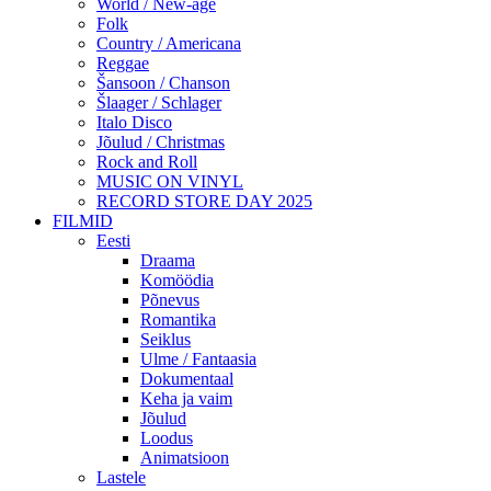
World / New-age
Folk
Country / Americana
Reggae
Šansoon / Chanson
Šlaager / Schlager
Italo Disco
Jõulud / Christmas
Rock and Roll
MUSIC ON VINYL
RECORD STORE DAY 2025
FILMID
Eesti
Draama
Komöödia
Põnevus
Romantika
Seiklus
Ulme / Fantaasia
Dokumentaal
Keha ja vaim
Jõulud
Loodus
Animatsioon
Lastele