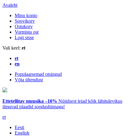
Avaleht
Minu konto
Soovikorv
Ostukorv
Vormista ost
Logi sisse
Vali keel:
et
et
en
Populaarsemad otsingud
Võta ühendust
Ettetellitav muusika –10%
Nüüdsest leiad kõik lähitulevikus
ilmuvad plaadid soodushinnaga!
et
Eesti
English