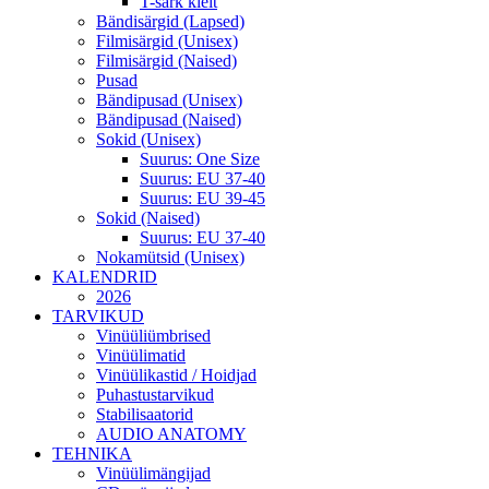
T-särk kleit
Bändisärgid (Lapsed)
Filmisärgid (Unisex)
Filmisärgid (Naised)
Pusad
Bändipusad (Unisex)
Bändipusad (Naised)
Sokid (Unisex)
Suurus: One Size
Suurus: EU 37-40
Suurus: EU 39-45
Sokid (Naised)
Suurus: EU 37-40
Nokamütsid (Unisex)
KALENDRID
2026
TARVIKUD
Vinüüliümbrised
Vinüülimatid
Vinüülikastid / Hoidjad
Puhastustarvikud
Stabilisaatorid
AUDIO ANATOMY
TEHNIKA
Vinüülimängijad