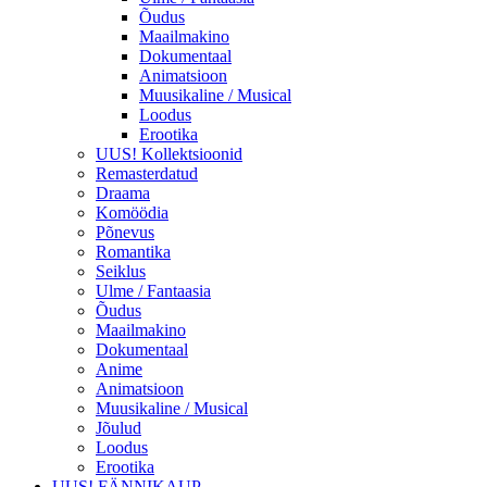
Õudus
Maailmakino
Dokumentaal
Animatsioon
Muusikaline / Musical
Loodus
Erootika
UUS! Kollektsioonid
Remasterdatud
Draama
Komöödia
Põnevus
Romantika
Seiklus
Ulme / Fantaasia
Õudus
Maailmakino
Dokumentaal
Anime
Animatsioon
Muusikaline / Musical
Jõulud
Loodus
Erootika
UUS! FÄNNIKAUP