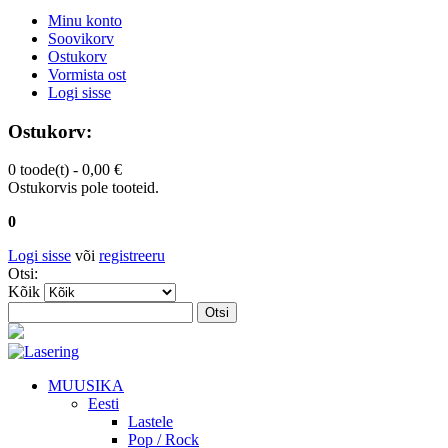
Minu konto
Soovikorv
Ostukorv
Vormista ost
Logi sisse
Ostukorv:
0 toode(t) -
0,00 €
Ostukorvis pole tooteid.
0
Logi sisse
või
registreeru
Otsi:
Kõik
Otsi
MUUSIKA
Eesti
Lastele
Pop / Rock