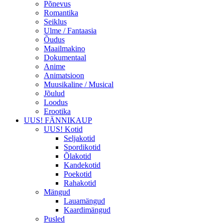
Põnevus
Romantika
Seiklus
Ulme / Fantaasia
Õudus
Maailmakino
Dokumentaal
Anime
Animatsioon
Muusikaline / Musical
Jõulud
Loodus
Erootika
UUS! FÄNNIKAUP
UUS! Kotid
Seljakotid
Spordikotid
Õlakotid
Kandekotid
Poekotid
Rahakotid
Mängud
Lauamängud
Kaardimängud
Pusled