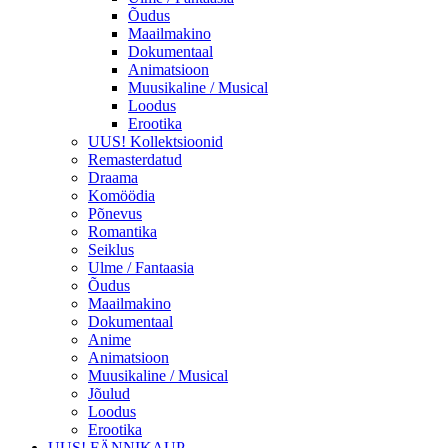
Õudus
Maailmakino
Dokumentaal
Animatsioon
Muusikaline / Musical
Loodus
Erootika
UUS! Kollektsioonid
Remasterdatud
Draama
Komöödia
Põnevus
Romantika
Seiklus
Ulme / Fantaasia
Õudus
Maailmakino
Dokumentaal
Anime
Animatsioon
Muusikaline / Musical
Jõulud
Loodus
Erootika
UUS! FÄNNIKAUP