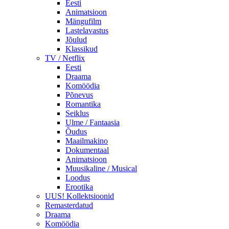
Eesti
Animatsioon
Mängufilm
Lastelavastus
Jõulud
Klassikud
TV / Netflix
Eesti
Draama
Komöödia
Põnevus
Romantika
Seiklus
Ulme / Fantaasia
Õudus
Maailmakino
Dokumentaal
Animatsioon
Muusikaline / Musical
Loodus
Erootika
UUS! Kollektsioonid
Remasterdatud
Draama
Komöödia