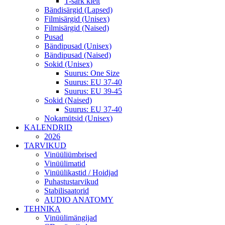
T-särk kleit
Bändisärgid (Lapsed)
Filmisärgid (Unisex)
Filmisärgid (Naised)
Pusad
Bändipusad (Unisex)
Bändipusad (Naised)
Sokid (Unisex)
Suurus: One Size
Suurus: EU 37-40
Suurus: EU 39-45
Sokid (Naised)
Suurus: EU 37-40
Nokamütsid (Unisex)
KALENDRID
2026
TARVIKUD
Vinüüliümbrised
Vinüülimatid
Vinüülikastid / Hoidjad
Puhastustarvikud
Stabilisaatorid
AUDIO ANATOMY
TEHNIKA
Vinüülimängijad