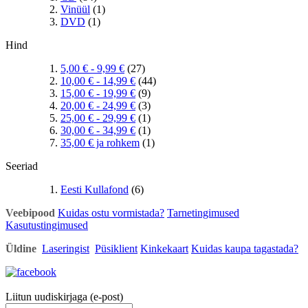
Vinüül
(1)
DVD
(1)
Hind
5,00 €
-
9,99 €
(27)
10,00 €
-
14,99 €
(44)
15,00 €
-
19,99 €
(9)
20,00 €
-
24,99 €
(3)
25,00 €
-
29,99 €
(1)
30,00 €
-
34,99 €
(1)
35,00 €
ja rohkem
(1)
Seeriad
Eesti Kullafond
(6)
Veebipood
Kuidas ostu vormistada?
Tarnetingimused
Kasutustingimused
Üldine
Laseringist
Püsiklient
Kinkekaart
Kuidas kaupa tagastada?
Liitun uudiskirjaga (e-post)