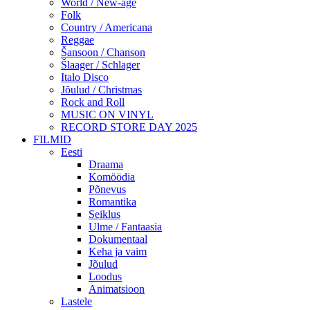
World / New-age
Folk
Country / Americana
Reggae
Šansoon / Chanson
Šlaager / Schlager
Italo Disco
Jõulud / Christmas
Rock and Roll
MUSIC ON VINYL
RECORD STORE DAY 2025
FILMID
Eesti
Draama
Komöödia
Põnevus
Romantika
Seiklus
Ulme / Fantaasia
Dokumentaal
Keha ja vaim
Jõulud
Loodus
Animatsioon
Lastele