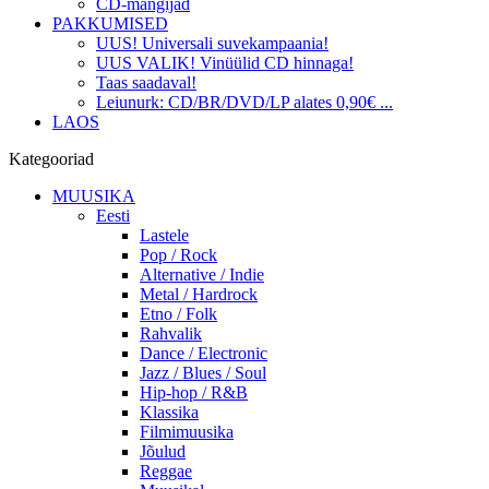
CD-mängijad
PAKKUMISED
UUS! Universali suvekampaania!
UUS VALIK! Vinüülid CD hinnaga!
Taas saadaval!
Leiunurk: CD/BR/DVD/LP alates 0,90€ ...
LAOS
Kategooriad
MUUSIKA
Eesti
Lastele
Pop / Rock
Alternative / Indie
Metal / Hardrock
Etno / Folk
Rahvalik
Dance / Electronic
Jazz / Blues / Soul
Hip-hop / R&B
Klassika
Filmimuusika
Jõulud
Reggae