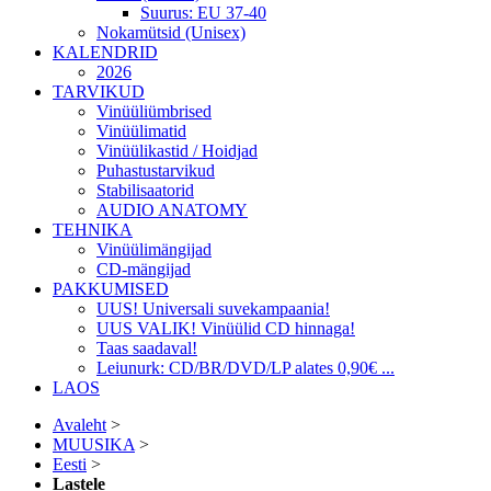
Suurus: EU 37-40
Nokamütsid (Unisex)
KALENDRID
2026
TARVIKUD
Vinüüliümbrised
Vinüülimatid
Vinüülikastid / Hoidjad
Puhastustarvikud
Stabilisaatorid
AUDIO ANATOMY
TEHNIKA
Vinüülimängijad
CD-mängijad
PAKKUMISED
UUS! Universali suvekampaania!
UUS VALIK! Vinüülid CD hinnaga!
Taas saadaval!
Leiunurk: CD/BR/DVD/LP alates 0,90€ ...
LAOS
Avaleht
>
MUUSIKA
>
Eesti
>
Lastele