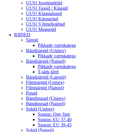
UUS! Joogipudelid
UUS! Tassid / Klaasid
UUS! Klaasialused
UUS! Käepaelad
UUS! Võtmehoidjad
UUS! Magnetid
RIIDED
Särgid
Pikkade varrukatega
Bändisärgid (Unisex)
Pikkade varrukatega
Bändisärgid (Naised)
Pikkade varrukatega
T-särk kleit
Bändisärgid (Lapsed)
Filmisärgid (Unisex)
Filmisärgid (Naised)
Pusad
Bändipusad (Unisex)
Bändipusad (Naised)
Sokid (Unisex)
Suurus: One Size
Suurus: EU 37-40
Suurus: EU 39-45
Sokid (Naised)