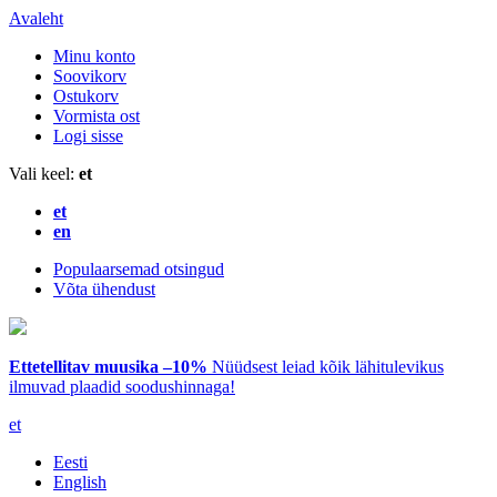
Avaleht
Minu konto
Soovikorv
Ostukorv
Vormista ost
Logi sisse
Vali keel:
et
et
en
Populaarsemad otsingud
Võta ühendust
Ettetellitav muusika –10%
Nüüdsest leiad kõik lähitulevikus
ilmuvad plaadid soodushinnaga!
et
Eesti
English