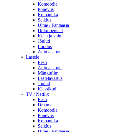
Komöödia
Põnevus
Romantika
Seiklus
Ulme / Fantaasia
Dokumentaal
Keha ja vaim
Jõulud
Loodus
Animatsioon
Lastele
Eesti
Animatsioon
Mängufilm
Lastelavastus
Jõulud
Klassikud
TV / Netflix
Eesti
Draama
Komöödia
Põnevus
Romantika
Seiklus
Ulme / Fantaasia