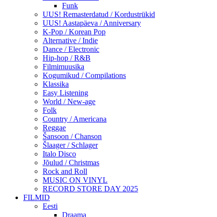
Funk
UUS! Remasterdatud / Kordustrükid
UUS! Aastapäeva / Anniversary
K-Pop / Korean Pop
Alternative / Indie
Dance / Electronic
Hip-hop / R&B
Filmimuusika
Kogumikud / Compilations
Klassika
Easy Listening
World / New-age
Folk
Country / Americana
Reggae
Šansoon / Chanson
Šlaager / Schlager
Italo Disco
Jõulud / Christmas
Rock and Roll
MUSIC ON VINYL
RECORD STORE DAY 2025
FILMID
Eesti
Draama