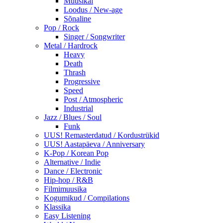
Muusikal
Loodus / New-age
Sõnaline
Pop / Rock
Singer / Songwriter
Metal / Hardrock
Heavy
Death
Thrash
Progressive
Speed
Post / Atmospheric
Industrial
Jazz / Blues / Soul
Funk
UUS! Remasterdatud / Kordustrükid
UUS! Aastapäeva / Anniversary
K-Pop / Korean Pop
Alternative / Indie
Dance / Electronic
Hip-hop / R&B
Filmimuusika
Kogumikud / Compilations
Klassika
Easy Listening