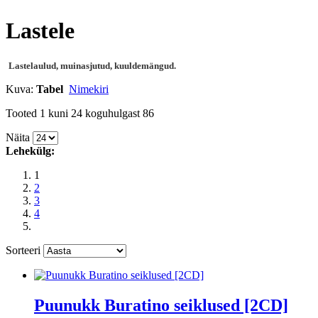
Lastele
Lastelaulud, muinasjutud, kuuldemängud.
Kuva:
Tabel
Nimekiri
Tooted 1 kuni 24 koguhulgast 86
Näita
Lehekülg:
1
2
3
4
Sorteeri
Puunukk Buratino seiklused [2CD]