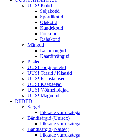
UUS! Kotid
Seljakotid
Spordikotid
Õlakotid
Kandekotid
Poekotid
Rahakotid
Mängud
Lauamängud
Kaardimängud
Pusled
UUS! Joogipudelid
UUS! Tassid / Klaasid
UUS! Klaasialused
UUS! Käepaelad
UUS! Võtmehoidjad
UUS! Magnetid
RIIDED
Särgid
Pikkade varrukatega
Bändisärgid (Unisex)
Pikkade varrukatega
Bändisärgid (Naised)
Pikkade varrukatega