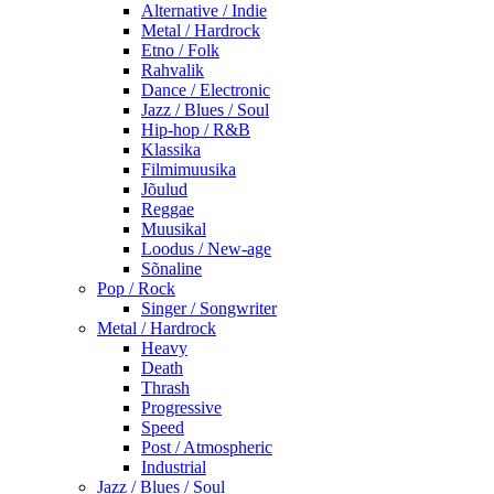
Alternative / Indie
Metal / Hardrock
Etno / Folk
Rahvalik
Dance / Electronic
Jazz / Blues / Soul
Hip-hop / R&B
Klassika
Filmimuusika
Jõulud
Reggae
Muusikal
Loodus / New-age
Sõnaline
Pop / Rock
Singer / Songwriter
Metal / Hardrock
Heavy
Death
Thrash
Progressive
Speed
Post / Atmospheric
Industrial
Jazz / Blues / Soul