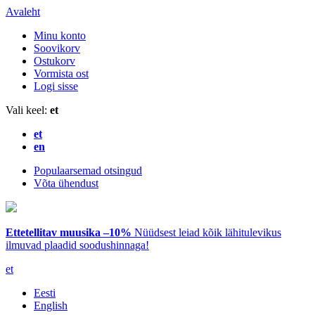
Avaleht
Minu konto
Soovikorv
Ostukorv
Vormista ost
Logi sisse
Vali keel:
et
et
en
Populaarsemad otsingud
Võta ühendust
Ettetellitav muusika –10%
Nüüdsest leiad kõik lähitulevikus
ilmuvad plaadid soodushinnaga!
et
Eesti
English