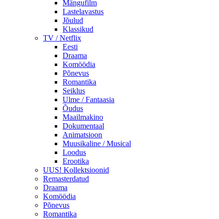
Mängufilm
Lastelavastus
Jõulud
Klassikud
TV / Netflix
Eesti
Draama
Komöödia
Põnevus
Romantika
Seiklus
Ulme / Fantaasia
Õudus
Maailmakino
Dokumentaal
Animatsioon
Muusikaline / Musical
Loodus
Erootika
UUS! Kollektsioonid
Remasterdatud
Draama
Komöödia
Põnevus
Romantika