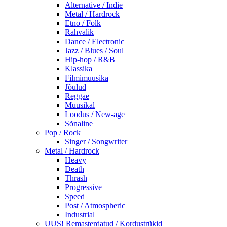
Alternative / Indie
Metal / Hardrock
Etno / Folk
Rahvalik
Dance / Electronic
Jazz / Blues / Soul
Hip-hop / R&B
Klassika
Filmimuusika
Jõulud
Reggae
Muusikal
Loodus / New-age
Sõnaline
Pop / Rock
Singer / Songwriter
Metal / Hardrock
Heavy
Death
Thrash
Progressive
Speed
Post / Atmospheric
Industrial
UUS! Remasterdatud / Kordustrükid