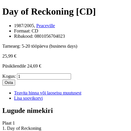
Day of Reckoning [CD]
1987/2005,
Peaceville
Formaat:
CD
Ribakood:
0801056704023
Tarneaeg:
5-20 tööpäeva (business days)
25,99 €
Püsikliendile
24,69 €
Kogus:
Osta
Teavita hinna või laoseisu muutusest
Lisa soovikorvi
Lugude nimekiri
Plaat 1
1. Day of Reckoning