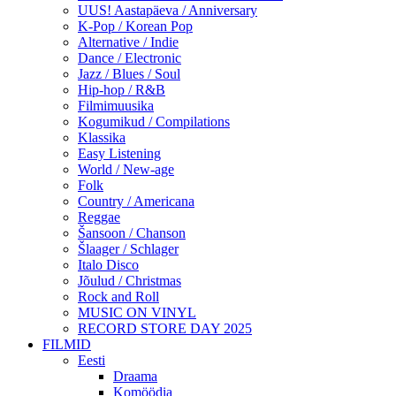
UUS! Aastapäeva / Anniversary
K-Pop / Korean Pop
Alternative / Indie
Dance / Electronic
Jazz / Blues / Soul
Hip-hop / R&B
Filmimuusika
Kogumikud / Compilations
Klassika
Easy Listening
World / New-age
Folk
Country / Americana
Reggae
Šansoon / Chanson
Šlaager / Schlager
Italo Disco
Jõulud / Christmas
Rock and Roll
MUSIC ON VINYL
RECORD STORE DAY 2025
FILMID
Eesti
Draama
Komöödia