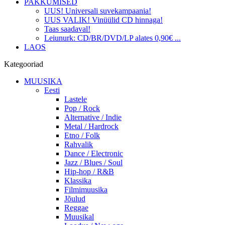
PAKKUMISED
UUS! Universali suvekampaania!
UUS VALIK! Vinüülid CD hinnaga!
Taas saadaval!
Leiunurk: CD/BR/DVD/LP alates 0,90€ ...
LAOS
Kategooriad
MUUSIKA
Eesti
Lastele
Pop / Rock
Alternative / Indie
Metal / Hardrock
Etno / Folk
Rahvalik
Dance / Electronic
Jazz / Blues / Soul
Hip-hop / R&B
Klassika
Filmimuusika
Jõulud
Reggae
Muusikal