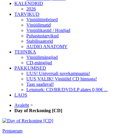
KALENDRID
2026
TARVIKUD
Vinüüliümbrised
Vinüülimatid
Vinüülikastid / Hoidjad
Puhastustarvikud
Stabilisaatorid
AUDIO ANATOMY
TEHNIKA
Vinüülimängijad
CD-mängijad
PAKKUMISED
UUS! Universali suvekampaania!
UUS VALIK! Vinüülid CD hinnaga!
Taas saadaval!
Leiunurk: CD/BR/DVD/LP alates 0,90€ ...
LAOS
Avaleht
>
Day of Reckoning [CD]
Pentagram