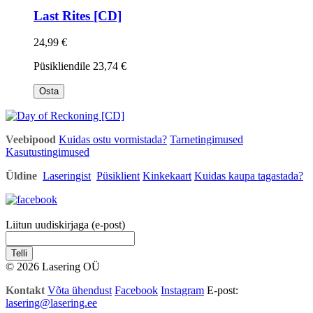
Last Rites [CD]
24,99 €
Püsikliendile
23,74 €
Osta
Veebipood
Kuidas ostu vormistada?
Tarnetingimused
Kasutustingimused
Üldine
Laseringist
Püsiklient
Kinkekaart
Kuidas kaupa tagastada?
Liitun uudiskirjaga (e-post)
Telli
© 2026 Lasering OÜ
Kontakt
Võta ühendust
Facebook
Instagram
E-post:
lasering@lasering.ee