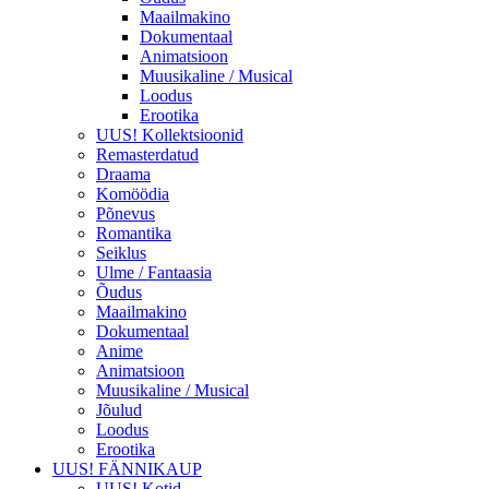
Maailmakino
Dokumentaal
Animatsioon
Muusikaline / Musical
Loodus
Erootika
UUS! Kollektsioonid
Remasterdatud
Draama
Komöödia
Põnevus
Romantika
Seiklus
Ulme / Fantaasia
Õudus
Maailmakino
Dokumentaal
Anime
Animatsioon
Muusikaline / Musical
Jõulud
Loodus
Erootika
UUS! FÄNNIKAUP
UUS! Kotid