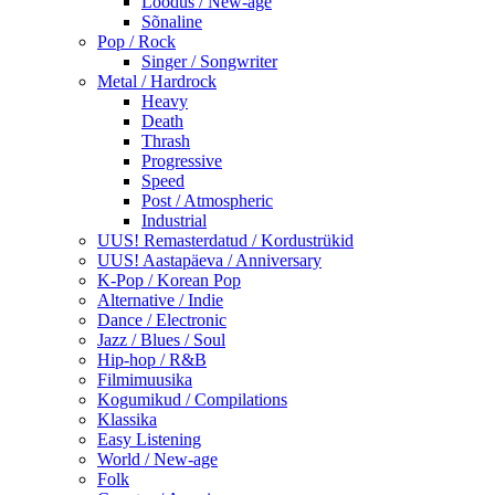
Loodus / New-age
Sõnaline
Pop / Rock
Singer / Songwriter
Metal / Hardrock
Heavy
Death
Thrash
Progressive
Speed
Post / Atmospheric
Industrial
UUS! Remasterdatud / Kordustrükid
UUS! Aastapäeva / Anniversary
K-Pop / Korean Pop
Alternative / Indie
Dance / Electronic
Jazz / Blues / Soul
Hip-hop / R&B
Filmimuusika
Kogumikud / Compilations
Klassika
Easy Listening
World / New-age
Folk