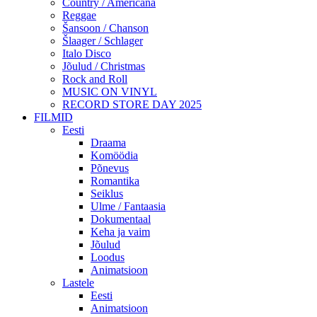
Country / Americana
Reggae
Šansoon / Chanson
Šlaager / Schlager
Italo Disco
Jõulud / Christmas
Rock and Roll
MUSIC ON VINYL
RECORD STORE DAY 2025
FILMID
Eesti
Draama
Komöödia
Põnevus
Romantika
Seiklus
Ulme / Fantaasia
Dokumentaal
Keha ja vaim
Jõulud
Loodus
Animatsioon
Lastele
Eesti
Animatsioon