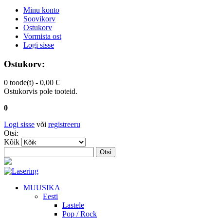
Minu konto
Soovikorv
Ostukorv
Vormista ost
Logi sisse
Ostukorv:
0 toode(t) -
0,00 €
Ostukorvis pole tooteid.
0
Logi sisse
või
registreeru
Otsi:
Kõik
Otsi
MUUSIKA
Eesti
Lastele
Pop / Rock