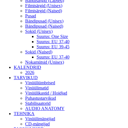
Bändisärgid (Lapsed)
Filmisärgid (Unisex)
Filmisärgid (Naised)
Pusad
Bändipusad (Unisex)
Bändipusad (Naised)
Sokid (Unisex)
Suurus: One Size
Suurus: EU 37-40
Suurus: EU 39-45
Sokid (Naised)
Suurus: EU 37-40
Nokamütsid (Unisex)
KALENDRID
2026
TARVIKUD
Vinüüliümbrised
Vinüülimatid
Vinüülikastid / Hoidjad
Puhastustarvikud
Stabilisaatorid
AUDIO ANATOMY
TEHNIKA
Vinüülimängijad
CD-mängijad