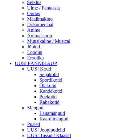
Seiklus
Ulme / Fantaasia
Õudus
Maailmakino
Dokumentaal
Anime
Animatsioon
Muusikaline / Musical
Jõulud
Loodus
Erootika
UUS! FÄNNIKAUP
UUS! Kotid
Seljakotid
Spordikotid
Õlakotid
Kandekotid
Poekotid
Rahakotid
Mängud
Lauamängud
Kaardimängud
Pusled
UUS! Joogipudelid
UUS! Tassid / Klaasid