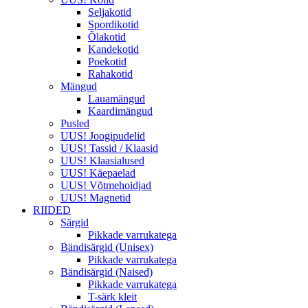
Seljakotid
Spordikotid
Õlakotid
Kandekotid
Poekotid
Rahakotid
Mängud
Lauamängud
Kaardimängud
Pusled
UUS! Joogipudelid
UUS! Tassid / Klaasid
UUS! Klaasialused
UUS! Käepaelad
UUS! Võtmehoidjad
UUS! Magnetid
RIIDED
Särgid
Pikkade varrukatega
Bändisärgid (Unisex)
Pikkade varrukatega
Bändisärgid (Naised)
Pikkade varrukatega
T-särk kleit