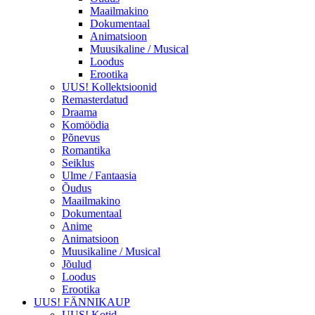
Maailmakino
Dokumentaal
Animatsioon
Muusikaline / Musical
Loodus
Erootika
UUS! Kollektsioonid
Remasterdatud
Draama
Komöödia
Põnevus
Romantika
Seiklus
Ulme / Fantaasia
Õudus
Maailmakino
Dokumentaal
Anime
Animatsioon
Muusikaline / Musical
Jõulud
Loodus
Erootika
UUS! FÄNNIKAUP
UUS! Kotid