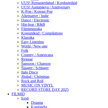
UUS! Remasterdatud / Kordustrükid
UUS! Aastapäeva / Anniversary
K-Pop / Korean Pop
Alternative / Indie
Dance / Electronic
Hip-hop / R&B
Filmimuusika
Kogumikud / Compilations
Klassika
Easy Listening
World / New-age
Folk
Country / Americana
Reggae
Šansoon / Chanson
Šlaager / Schlager
Italo Disco
Jõulud / Christmas
Rock and Roll
MUSIC ON VINYL
RECORD STORE DAY 2025
FILMID
Eesti
Draama
Komöödia