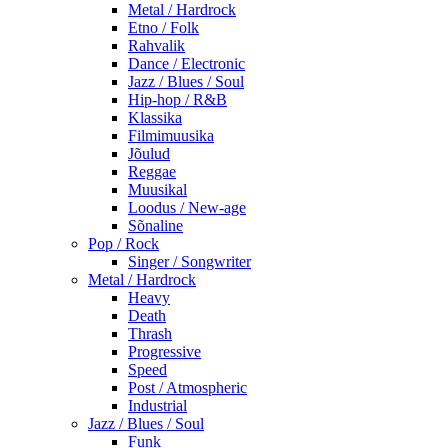
Metal / Hardrock
Etno / Folk
Rahvalik
Dance / Electronic
Jazz / Blues / Soul
Hip-hop / R&B
Klassika
Filmimuusika
Jõulud
Reggae
Muusikal
Loodus / New-age
Sõnaline
Pop / Rock
Singer / Songwriter
Metal / Hardrock
Heavy
Death
Thrash
Progressive
Speed
Post / Atmospheric
Industrial
Jazz / Blues / Soul
Funk