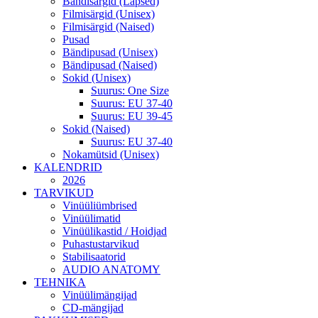
Bändisärgid (Lapsed)
Filmisärgid (Unisex)
Filmisärgid (Naised)
Pusad
Bändipusad (Unisex)
Bändipusad (Naised)
Sokid (Unisex)
Suurus: One Size
Suurus: EU 37-40
Suurus: EU 39-45
Sokid (Naised)
Suurus: EU 37-40
Nokamütsid (Unisex)
KALENDRID
2026
TARVIKUD
Vinüüliümbrised
Vinüülimatid
Vinüülikastid / Hoidjad
Puhastustarvikud
Stabilisaatorid
AUDIO ANATOMY
TEHNIKA
Vinüülimängijad
CD-mängijad