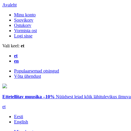
Avaleht
Minu konto
Soovikorv
Ostukorv
Vormista ost
Logi sisse
Vali keel:
et
et
en
Populaarsemad otsingud
Võta ühendust
Ettetellitav muusika –10%
Nüüdsest leiad kõik lähitulevikus ilmuv
et
Eesti
English