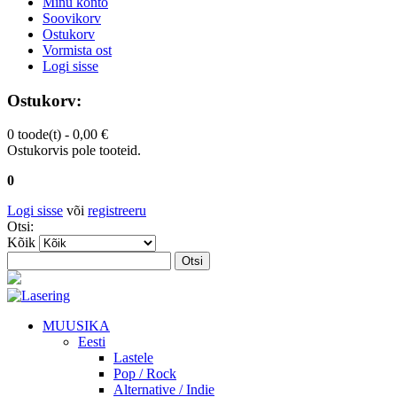
Minu konto
Soovikorv
Ostukorv
Vormista ost
Logi sisse
Ostukorv:
0 toode(t) -
0,00 €
Ostukorvis pole tooteid.
0
Logi sisse
või
registreeru
Otsi:
Kõik
Otsi
MUUSIKA
Eesti
Lastele
Pop / Rock
Alternative / Indie