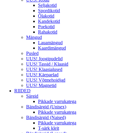
Seljakotid
Spordikotid
Õlakotid
Kandekotid
Poekotid
Rahakotid
Mängud
Lauamängud
Kaardimängud
Pusled
UUS! Joogipudelid
UUS! Tassid / Klaasid
UUS! Klaasialused
UUS! Käepaelad
UUS! Võtmehoidjad
UUS! Magnetid
RIIDED
Särgid
Pikkade varrukatega
Bändisärgid (Unisex)
Pikkade varrukatega
Bändisärgid (Naised)
Pikkade varrukatega
T-särk kleit