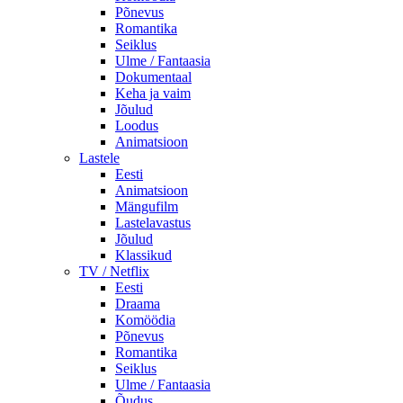
Põnevus
Romantika
Seiklus
Ulme / Fantaasia
Dokumentaal
Keha ja vaim
Jõulud
Loodus
Animatsioon
Lastele
Eesti
Animatsioon
Mängufilm
Lastelavastus
Jõulud
Klassikud
TV / Netflix
Eesti
Draama
Komöödia
Põnevus
Romantika
Seiklus
Ulme / Fantaasia
Õudus