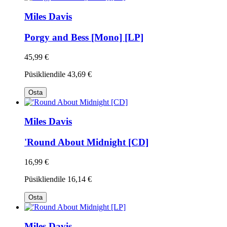
Miles Davis
Porgy and Bess [Mono] [LP]
45,99 €
Püsikliendile
43,69 €
Osta
Miles Davis
'Round About Midnight [CD]
16,99 €
Püsikliendile
16,14 €
Osta
Miles Davis