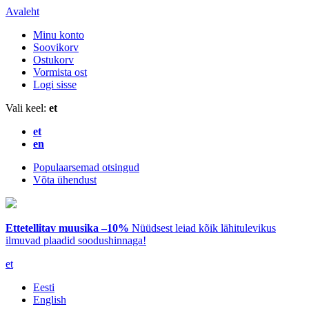
Avaleht
Minu konto
Soovikorv
Ostukorv
Vormista ost
Logi sisse
Vali keel:
et
et
en
Populaarsemad otsingud
Võta ühendust
Ettetellitav muusika –10%
Nüüdsest leiad kõik lähitulevikus
ilmuvad plaadid soodushinnaga!
et
Eesti
English