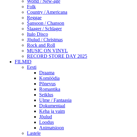
World / New-age
Folk
Country / Americana
Reggae
Šansoon / Chanson
Šlaager / Schlager
Italo Disco
Jõulud / Christmas
Rock and Roll
MUSIC ON VINYL
RECORD STORE DAY 2025
FILMID
Eesti
Draama
Komöödia
Põnevus
Romantika
Seiklus
Ulme / Fantaasia
Dokumentaal
Keha ja vaim
Jõulud
Loodus
Animatsioon
Lastele