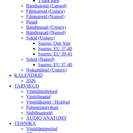
T-särk kleit
Bändisärgid (Lapsed)
Filmisärgid (Unisex)
Filmisärgid (Naised)
Pusad
Bändipusad (Unisex)
Bändipusad (Naised)
Sokid (Unisex)
Suurus: One Size
Suurus: EU 37-40
Suurus: EU 39-45
Sokid (Naised)
Suurus: EU 37-40
Nokamütsid (Unisex)
KALENDRID
2026
TARVIKUD
Vinüüliümbrised
Vinüülimatid
Vinüülikastid / Hoidjad
Puhastustarvikud
Stabilisaatorid
AUDIO ANATOMY
TEHNIKA
Vinüülimängijad