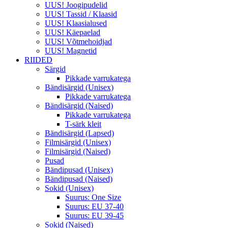
UUS! Joogipudelid
UUS! Tassid / Klaasid
UUS! Klaasialused
UUS! Käepaelad
UUS! Võtmehoidjad
UUS! Magnetid
RIIDED
Särgid
Pikkade varrukatega
Bändisärgid (Unisex)
Pikkade varrukatega
Bändisärgid (Naised)
Pikkade varrukatega
T-särk kleit
Bändisärgid (Lapsed)
Filmisärgid (Unisex)
Filmisärgid (Naised)
Pusad
Bändipusad (Unisex)
Bändipusad (Naised)
Sokid (Unisex)
Suurus: One Size
Suurus: EU 37-40
Suurus: EU 39-45
Sokid (Naised)