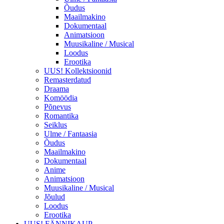
Õudus
Maailmakino
Dokumentaal
Animatsioon
Muusikaline / Musical
Loodus
Erootika
UUS! Kollektsioonid
Remasterdatud
Draama
Komöödia
Põnevus
Romantika
Seiklus
Ulme / Fantaasia
Õudus
Maailmakino
Dokumentaal
Anime
Animatsioon
Muusikaline / Musical
Jõulud
Loodus
Erootika
UUS! FÄNNIKAUP