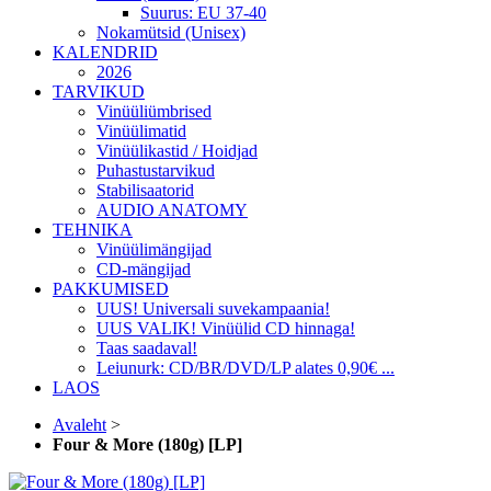
Suurus: EU 37-40
Nokamütsid (Unisex)
KALENDRID
2026
TARVIKUD
Vinüüliümbrised
Vinüülimatid
Vinüülikastid / Hoidjad
Puhastustarvikud
Stabilisaatorid
AUDIO ANATOMY
TEHNIKA
Vinüülimängijad
CD-mängijad
PAKKUMISED
UUS! Universali suvekampaania!
UUS VALIK! Vinüülid CD hinnaga!
Taas saadaval!
Leiunurk: CD/BR/DVD/LP alates 0,90€ ...
LAOS
Avaleht
>
Four & More (180g) [LP]