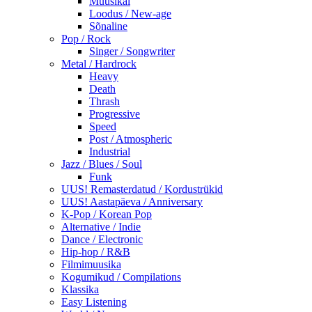
Muusikal
Loodus / New-age
Sõnaline
Pop / Rock
Singer / Songwriter
Metal / Hardrock
Heavy
Death
Thrash
Progressive
Speed
Post / Atmospheric
Industrial
Jazz / Blues / Soul
Funk
UUS! Remasterdatud / Kordustrükid
UUS! Aastapäeva / Anniversary
K-Pop / Korean Pop
Alternative / Indie
Dance / Electronic
Hip-hop / R&B
Filmimuusika
Kogumikud / Compilations
Klassika
Easy Listening