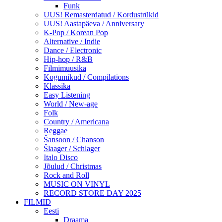
Funk
UUS! Remasterdatud / Kordustrükid
UUS! Aastapäeva / Anniversary
K-Pop / Korean Pop
Alternative / Indie
Dance / Electronic
Hip-hop / R&B
Filmimuusika
Kogumikud / Compilations
Klassika
Easy Listening
World / New-age
Folk
Country / Americana
Reggae
Šansoon / Chanson
Šlaager / Schlager
Italo Disco
Jõulud / Christmas
Rock and Roll
MUSIC ON VINYL
RECORD STORE DAY 2025
FILMID
Eesti
Draama