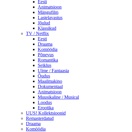
Eesti
Animatsioon
Mängufilm
Lastelavastus
Jõulud
Klassikud
TV / Netflix
Eesti
Draama
Komöödia
Põnevus
Romantika
Seiklus
Ulme / Fantaasia
Õudus
Maailmakino
Dokumentaal
Animatsioon
Muusikaline / Musical
Loodus
Erootika
UUS! Kollektsioonid
Remasterdatud
Draama
Komöödia