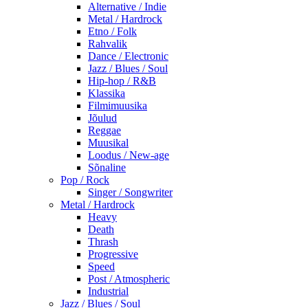
Alternative / Indie
Metal / Hardrock
Etno / Folk
Rahvalik
Dance / Electronic
Jazz / Blues / Soul
Hip-hop / R&B
Klassika
Filmimuusika
Jõulud
Reggae
Muusikal
Loodus / New-age
Sõnaline
Pop / Rock
Singer / Songwriter
Metal / Hardrock
Heavy
Death
Thrash
Progressive
Speed
Post / Atmospheric
Industrial
Jazz / Blues / Soul