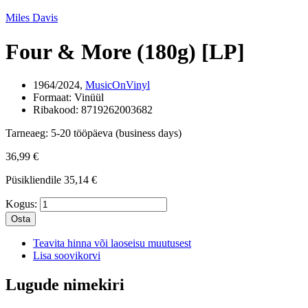
Miles Davis
Four & More (180g) [LP]
1964/2024,
MusicOnVinyl
Formaat:
Vinüül
Ribakood:
8719262003682
Tarneaeg:
5-20 tööpäeva (business days)
36,99 €
Püsikliendile
35,14 €
Kogus:
Osta
Teavita hinna või laoseisu muutusest
Lisa soovikorvi
Lugude nimekiri