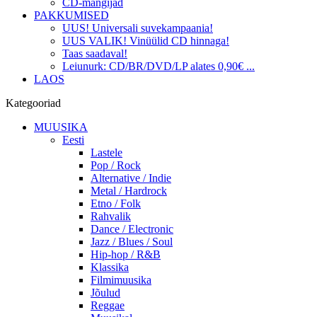
CD-mängijad
PAKKUMISED
UUS! Universali suvekampaania!
UUS VALIK! Vinüülid CD hinnaga!
Taas saadaval!
Leiunurk: CD/BR/DVD/LP alates 0,90€ ...
LAOS
Kategooriad
MUUSIKA
Eesti
Lastele
Pop / Rock
Alternative / Indie
Metal / Hardrock
Etno / Folk
Rahvalik
Dance / Electronic
Jazz / Blues / Soul
Hip-hop / R&B
Klassika
Filmimuusika
Jõulud
Reggae