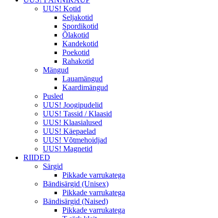
UUS! Kotid
Seljakotid
Spordikotid
Õlakotid
Kandekotid
Poekotid
Rahakotid
Mängud
Lauamängud
Kaardimängud
Pusled
UUS! Joogipudelid
UUS! Tassid / Klaasid
UUS! Klaasialused
UUS! Käepaelad
UUS! Võtmehoidjad
UUS! Magnetid
RIIDED
Särgid
Pikkade varrukatega
Bändisärgid (Unisex)
Pikkade varrukatega
Bändisärgid (Naised)
Pikkade varrukatega