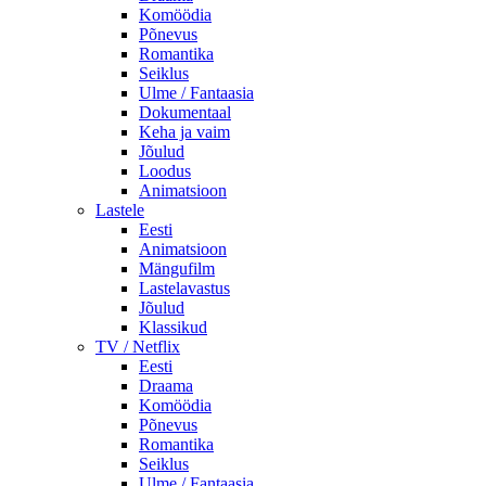
Komöödia
Põnevus
Romantika
Seiklus
Ulme / Fantaasia
Dokumentaal
Keha ja vaim
Jõulud
Loodus
Animatsioon
Lastele
Eesti
Animatsioon
Mängufilm
Lastelavastus
Jõulud
Klassikud
TV / Netflix
Eesti
Draama
Komöödia
Põnevus
Romantika
Seiklus
Ulme / Fantaasia