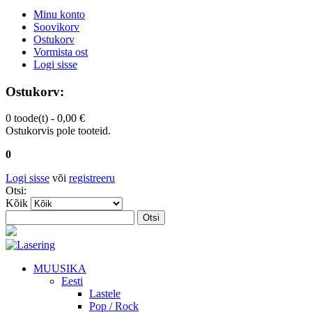
Minu konto
Soovikorv
Ostukorv
Vormista ost
Logi sisse
Ostukorv:
0 toode(t) -
0,00 €
Ostukorvis pole tooteid.
0
Logi sisse
või
registreeru
Otsi:
Kõik
Otsi
MUUSIKA
Eesti
Lastele
Pop / Rock