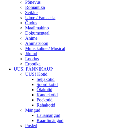
Põnevus
Romantika
Seiklus
Ulme / Fantaasia
Õudus
Maailmakino
Dokumentaal
Anime
Animatsioon
Muusikaline / Musical
Jõulud
Loodus
Erootika
UUS! FÄNNIKAUP
UUS! Kotid
Seljakotid
Spordikotid
Õlakotid
Kandekotid
Poekotid
Rahakotid
Mängud
Lauamängud
Kaardimängud
Pusled