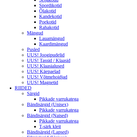
Spordikotid
Õlakotid
Kandekotid
Poekotid
Rahakotid
Mängud
Lauamängud
Kaardimängud
Pusled
UUS! Joogipudelid
UUS! Tassid / Klaasid
UUS! Klaasialused
UUS! Käepaelad
UUS! Võtmehoidjad
UUS! Magnetid
RIIDED
Särgid
Pikkade varrukatega
Bändisärgid (Unisex)
Pikkade varrukatega
Bändisärgid (Naised)
Pikkade varrukatega
T-särk kleit
Bändisärgid (Lapsed)