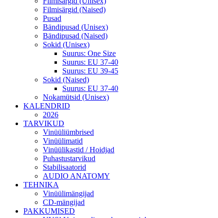
Filmisärgid (Unisex)
Filmisärgid (Naised)
Pusad
Bändipusad (Unisex)
Bändipusad (Naised)
Sokid (Unisex)
Suurus: One Size
Suurus: EU 37-40
Suurus: EU 39-45
Sokid (Naised)
Suurus: EU 37-40
Nokamütsid (Unisex)
KALENDRID
2026
TARVIKUD
Vinüüliümbrised
Vinüülimatid
Vinüülikastid / Hoidjad
Puhastustarvikud
Stabilisaatorid
AUDIO ANATOMY
TEHNIKA
Vinüülimängijad
CD-mängijad
PAKKUMISED