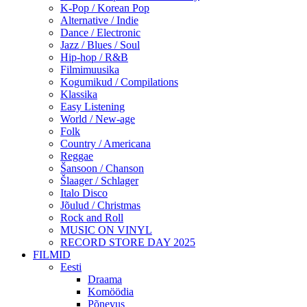
K-Pop / Korean Pop
Alternative / Indie
Dance / Electronic
Jazz / Blues / Soul
Hip-hop / R&B
Filmimuusika
Kogumikud / Compilations
Klassika
Easy Listening
World / New-age
Folk
Country / Americana
Reggae
Šansoon / Chanson
Šlaager / Schlager
Italo Disco
Jõulud / Christmas
Rock and Roll
MUSIC ON VINYL
RECORD STORE DAY 2025
FILMID
Eesti
Draama
Komöödia
Põnevus