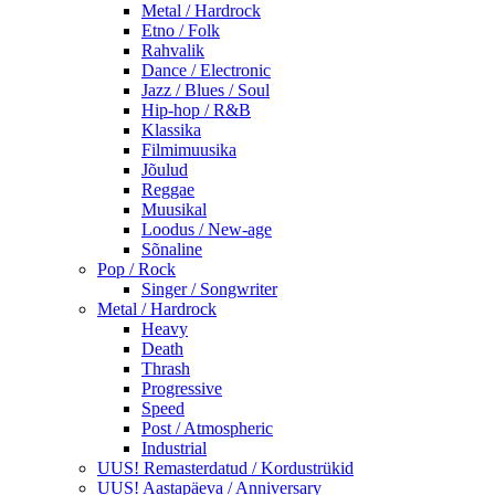
Metal / Hardrock
Etno / Folk
Rahvalik
Dance / Electronic
Jazz / Blues / Soul
Hip-hop / R&B
Klassika
Filmimuusika
Jõulud
Reggae
Muusikal
Loodus / New-age
Sõnaline
Pop / Rock
Singer / Songwriter
Metal / Hardrock
Heavy
Death
Thrash
Progressive
Speed
Post / Atmospheric
Industrial
UUS! Remasterdatud / Kordustrükid
UUS! Aastapäeva / Anniversary