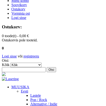
Minu konto
Soovikorv
Ostukorv
Vormista ost
Logi sisse
Ostukorv:
0 toode(t) -
0,00 €
Ostukorvis pole tooteid.
0
Logi sisse
või
registreeru
Otsi:
Kõik
Otsi
MUUSIKA
Eesti
Lastele
Pop / Rock
Alternative / Indie