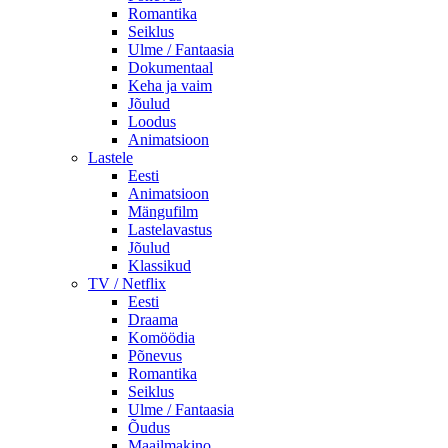
Romantika
Seiklus
Ulme / Fantaasia
Dokumentaal
Keha ja vaim
Jõulud
Loodus
Animatsioon
Lastele
Eesti
Animatsioon
Mängufilm
Lastelavastus
Jõulud
Klassikud
TV / Netflix
Eesti
Draama
Komöödia
Põnevus
Romantika
Seiklus
Ulme / Fantaasia
Õudus
Maailmakino