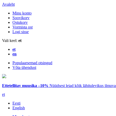
Avaleht
Minu konto
Soovikorv
Ostukorv
Vormista ost
Logi sisse
Vali keel:
et
et
en
Populaarsemad otsingud
Võta ühendust
Ettetellitav muusika –10%
Nüüdsest leiad kõik lähitulevikus ilmuv
et
Eesti
English