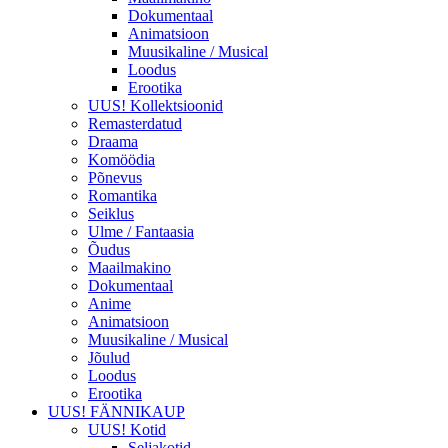
Dokumentaal
Animatsioon
Muusikaline / Musical
Loodus
Erootika
UUS! Kollektsioonid
Remasterdatud
Draama
Komöödia
Põnevus
Romantika
Seiklus
Ulme / Fantaasia
Õudus
Maailmakino
Dokumentaal
Anime
Animatsioon
Muusikaline / Musical
Jõulud
Loodus
Erootika
UUS! FÄNNIKAUP
UUS! Kotid
Seljakotid