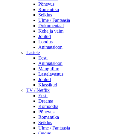
Põnevus
Romantika
Seiklus
Ulme / Fantaasia
Dokumentaal
Keha ja vaim
Jõulud
Loodus
Animatsioon
Lastele
Eesti
Animatsioon
Mängufilm
Lastelavastus
Jõulud
Klassikud
TV / Netflix
Eesti
Draama
Komöödia
Põnevus
Romantika
Seiklus
Ulme / Fantaasia
Õudus