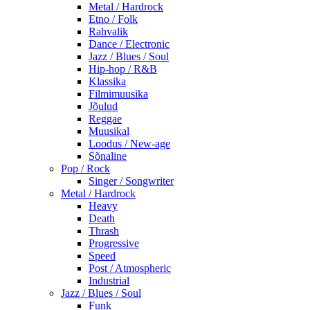
Metal / Hardrock
Etno / Folk
Rahvalik
Dance / Electronic
Jazz / Blues / Soul
Hip-hop / R&B
Klassika
Filmimuusika
Jõulud
Reggae
Muusikal
Loodus / New-age
Sõnaline
Pop / Rock
Singer / Songwriter
Metal / Hardrock
Heavy
Death
Thrash
Progressive
Speed
Post / Atmospheric
Industrial
Jazz / Blues / Soul
Funk