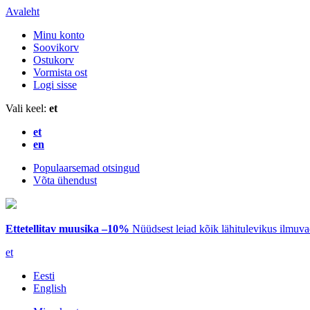
Avaleht
Minu konto
Soovikorv
Ostukorv
Vormista ost
Logi sisse
Vali keel:
et
et
en
Populaarsemad otsingud
Võta ühendust
Ettetellitav muusika –10%
Nüüdsest leiad kõik lähitulevikus ilmuv
et
Eesti
English