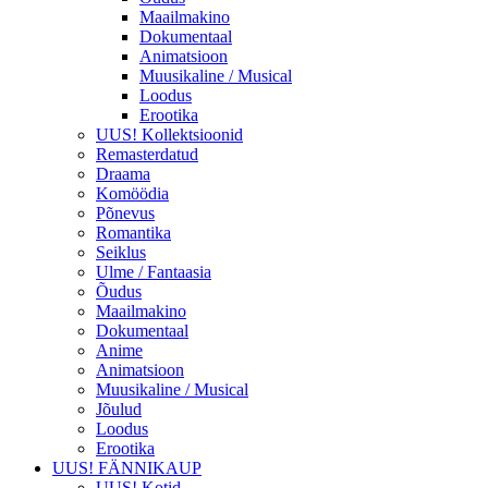
Maailmakino
Dokumentaal
Animatsioon
Muusikaline / Musical
Loodus
Erootika
UUS! Kollektsioonid
Remasterdatud
Draama
Komöödia
Põnevus
Romantika
Seiklus
Ulme / Fantaasia
Õudus
Maailmakino
Dokumentaal
Anime
Animatsioon
Muusikaline / Musical
Jõulud
Loodus
Erootika
UUS! FÄNNIKAUP
UUS! Kotid