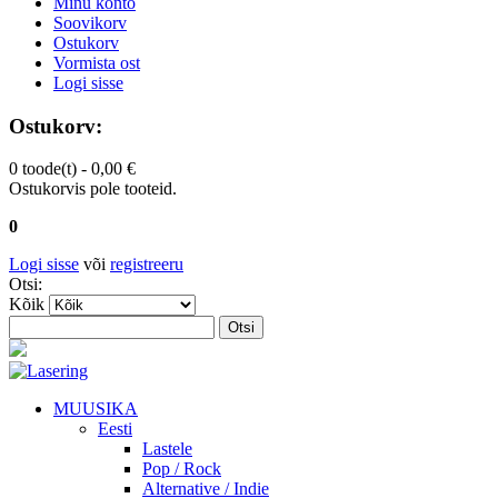
Minu konto
Soovikorv
Ostukorv
Vormista ost
Logi sisse
Ostukorv:
0 toode(t) -
0,00 €
Ostukorvis pole tooteid.
0
Logi sisse
või
registreeru
Otsi:
Kõik
Otsi
MUUSIKA
Eesti
Lastele
Pop / Rock
Alternative / Indie