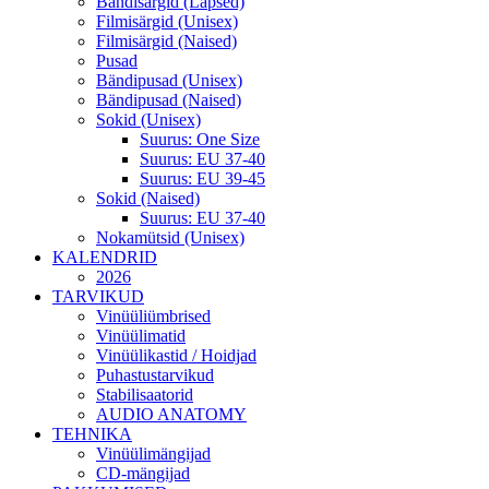
Bändisärgid (Lapsed)
Filmisärgid (Unisex)
Filmisärgid (Naised)
Pusad
Bändipusad (Unisex)
Bändipusad (Naised)
Sokid (Unisex)
Suurus: One Size
Suurus: EU 37-40
Suurus: EU 39-45
Sokid (Naised)
Suurus: EU 37-40
Nokamütsid (Unisex)
KALENDRID
2026
TARVIKUD
Vinüüliümbrised
Vinüülimatid
Vinüülikastid / Hoidjad
Puhastustarvikud
Stabilisaatorid
AUDIO ANATOMY
TEHNIKA
Vinüülimängijad
CD-mängijad