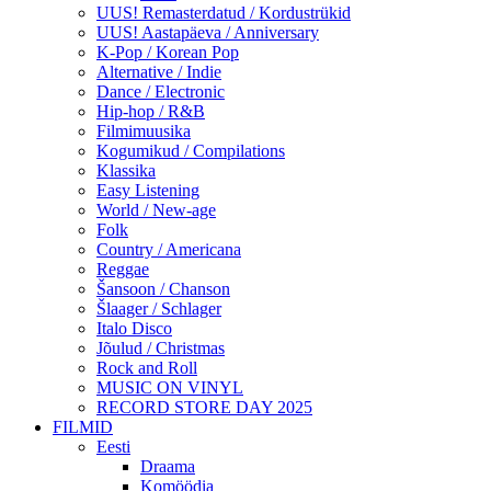
UUS! Remasterdatud / Kordustrükid
UUS! Aastapäeva / Anniversary
K-Pop / Korean Pop
Alternative / Indie
Dance / Electronic
Hip-hop / R&B
Filmimuusika
Kogumikud / Compilations
Klassika
Easy Listening
World / New-age
Folk
Country / Americana
Reggae
Šansoon / Chanson
Šlaager / Schlager
Italo Disco
Jõulud / Christmas
Rock and Roll
MUSIC ON VINYL
RECORD STORE DAY 2025
FILMID
Eesti
Draama
Komöödia