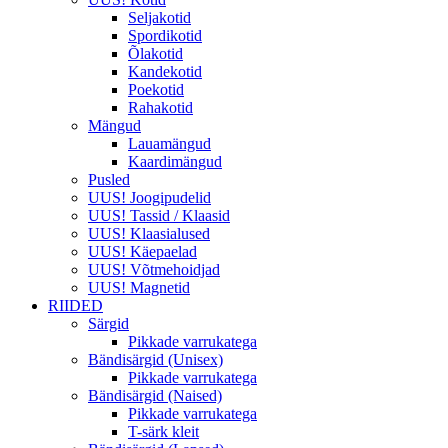
Seljakotid
Spordikotid
Õlakotid
Kandekotid
Poekotid
Rahakotid
Mängud
Lauamängud
Kaardimängud
Pusled
UUS! Joogipudelid
UUS! Tassid / Klaasid
UUS! Klaasialused
UUS! Käepaelad
UUS! Võtmehoidjad
UUS! Magnetid
RIIDED
Särgid
Pikkade varrukatega
Bändisärgid (Unisex)
Pikkade varrukatega
Bändisärgid (Naised)
Pikkade varrukatega
T-särk kleit