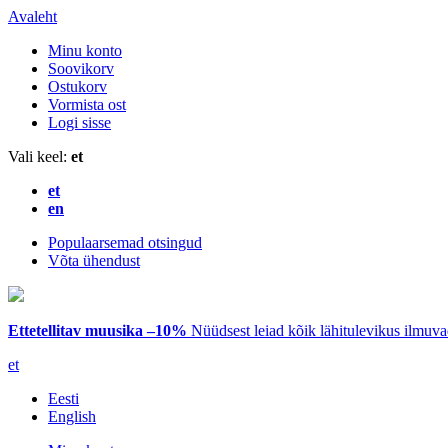
Avaleht
Minu konto
Soovikorv
Ostukorv
Vormista ost
Logi sisse
Vali keel:
et
et
en
Populaarsemad otsingud
Võta ühendust
Ettetellitav muusika –10%
Nüüdsest leiad kõik lähitulevikus ilmuv
et
Eesti
English