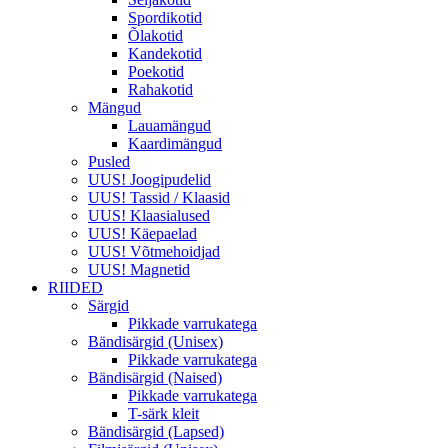
Spordikotid
Õlakotid
Kandekotid
Poekotid
Rahakotid
Mängud
Lauamängud
Kaardimängud
Pusled
UUS! Joogipudelid
UUS! Tassid / Klaasid
UUS! Klaasialused
UUS! Käepaelad
UUS! Võtmehoidjad
UUS! Magnetid
RIIDED
Särgid
Pikkade varrukatega
Bändisärgid (Unisex)
Pikkade varrukatega
Bändisärgid (Naised)
Pikkade varrukatega
T-särk kleit
Bändisärgid (Lapsed)