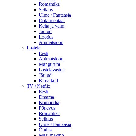
Romantika
Seiklus
Ulme / Fantaasia
Dokumentaal
Keha ja vaim
Jõulud
Loodus
Animatsioon
Lastele
Eesti
Animatsioon
Mängufilm
Lastelavastus
Jõulud
Klassikud
TV / Netflix
Eesti
Draama
Komöödia
Põnevus
Romantika
Seiklus
Ulme / Fantaasia
Õudus
Maailmakino