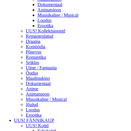
Dokumentaal
Animatsioon
Muusikaline / Musical
Loodus
Erootika
UUS! Kollektsioonid
Remasterdatud
Draama
Komöödia
Põnevus
Romantika
Seiklus
Ulme / Fantaasia
Õudus
Maailmakino
Dokumentaal
Anime
Animatsioon
Muusikaline / Musical
Jõulud
Loodus
Erootika
UUS! FÄNNIKAUP
UUS! Kotid
Seljakotid