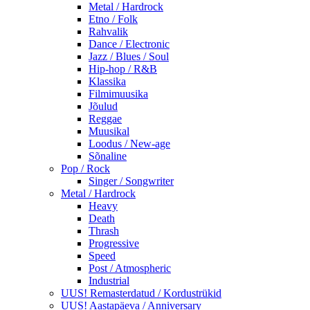
Metal / Hardrock
Etno / Folk
Rahvalik
Dance / Electronic
Jazz / Blues / Soul
Hip-hop / R&B
Klassika
Filmimuusika
Jõulud
Reggae
Muusikal
Loodus / New-age
Sõnaline
Pop / Rock
Singer / Songwriter
Metal / Hardrock
Heavy
Death
Thrash
Progressive
Speed
Post / Atmospheric
Industrial
UUS! Remasterdatud / Kordustrükid
UUS! Aastapäeva / Anniversary