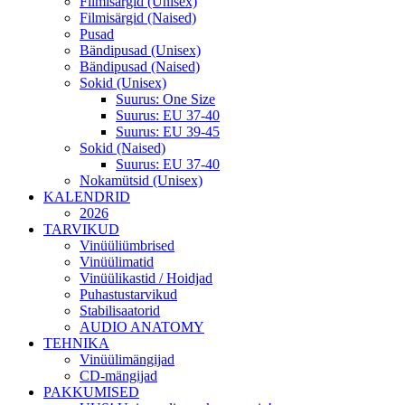
Filmisärgid (Unisex)
Filmisärgid (Naised)
Pusad
Bändipusad (Unisex)
Bändipusad (Naised)
Sokid (Unisex)
Suurus: One Size
Suurus: EU 37-40
Suurus: EU 39-45
Sokid (Naised)
Suurus: EU 37-40
Nokamütsid (Unisex)
KALENDRID
2026
TARVIKUD
Vinüüliümbrised
Vinüülimatid
Vinüülikastid / Hoidjad
Puhastustarvikud
Stabilisaatorid
AUDIO ANATOMY
TEHNIKA
Vinüülimängijad
CD-mängijad
PAKKUMISED