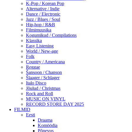
K-Pop / Korean Pop
Alternative / Indie
Dance / Electronic
Jazz / Blues / Soul
Hip-hop / R&B
Filmimuusika
Kogumikud / Compilations
Klassika
Easy Listening
World / New-age
Folk
Country / Americana
Reggae
Šansoon / Chanson
Šlaager / Schlager
Italo Disco
Jõulud / Christmas
Rock and Roll
MUSIC ON VINYL
RECORD STORE DAY 2025
FILMID
Eesti
Draama
Komöödia
Põnevus