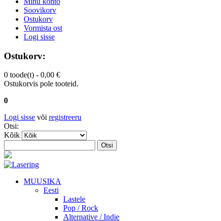
Minu konto
Soovikorv
Ostukorv
Vormista ost
Logi sisse
Ostukorv:
0 toode(t) -
0,00 €
Ostukorvis pole tooteid.
0
Logi sisse
või
registreeru
Otsi:
Kõik
Otsi
MUUSIKA
Eesti
Lastele
Pop / Rock
Alternative / Indie