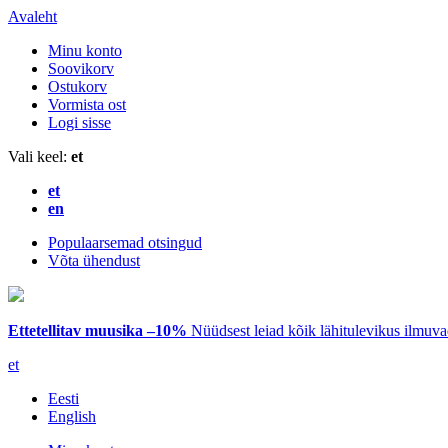
Avaleht
Minu konto
Soovikorv
Ostukorv
Vormista ost
Logi sisse
Vali keel:
et
et
en
Populaarsemad otsingud
Võta ühendust
Ettetellitav muusika –10%
Nüüdsest leiad kõik lähitulevikus ilmuv
et
Eesti
English