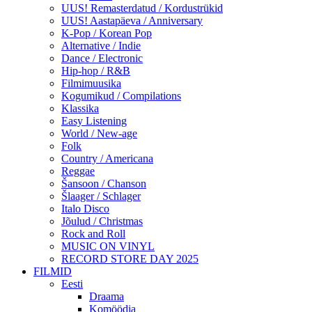
UUS! Remasterdatud / Kordustrükid
UUS! Aastapäeva / Anniversary
K-Pop / Korean Pop
Alternative / Indie
Dance / Electronic
Hip-hop / R&B
Filmimuusika
Kogumikud / Compilations
Klassika
Easy Listening
World / New-age
Folk
Country / Americana
Reggae
Šansoon / Chanson
Šlaager / Schlager
Italo Disco
Jõulud / Christmas
Rock and Roll
MUSIC ON VINYL
RECORD STORE DAY 2025
FILMID
Eesti
Draama
Komöödia