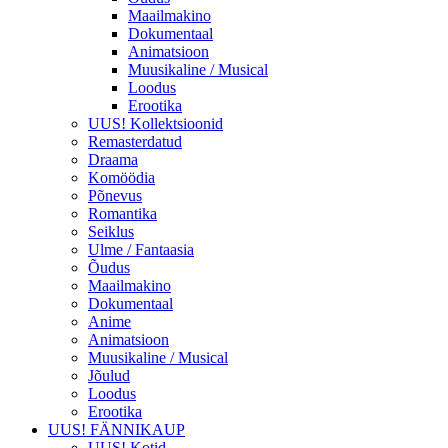
Maailmakino
Dokumentaal
Animatsioon
Muusikaline / Musical
Loodus
Erootika
UUS! Kollektsioonid
Remasterdatud
Draama
Komöödia
Põnevus
Romantika
Seiklus
Ulme / Fantaasia
Õudus
Maailmakino
Dokumentaal
Anime
Animatsioon
Muusikaline / Musical
Jõulud
Loodus
Erootika
UUS! FÄNNIKAUP
UUS! Kotid