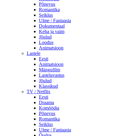
Põnevus
Romantika
Seiklus
Ulme / Fantaasia
Dokumentaal
Keha ja vaim
Jõulud
Loodus
Animatsioon
Lastele
Eesti
Animatsioon
Mängufilm
Lastelavastus
Jõulud
Klassikud
TV / Netflix
Eesti
Draama
Komöödia
Põnevus
Romantika
Seiklus
Ulme / Fantaasia
Õudus