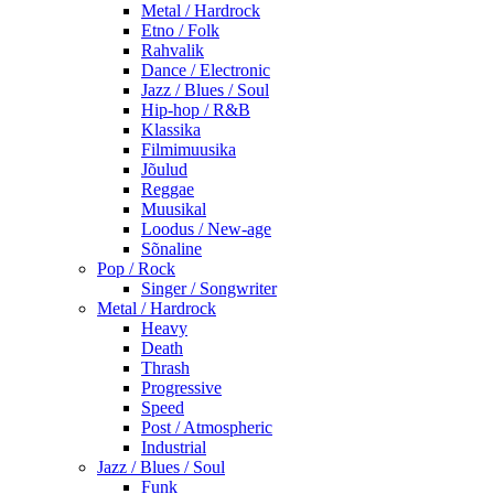
Metal / Hardrock
Etno / Folk
Rahvalik
Dance / Electronic
Jazz / Blues / Soul
Hip-hop / R&B
Klassika
Filmimuusika
Jõulud
Reggae
Muusikal
Loodus / New-age
Sõnaline
Pop / Rock
Singer / Songwriter
Metal / Hardrock
Heavy
Death
Thrash
Progressive
Speed
Post / Atmospheric
Industrial
Jazz / Blues / Soul
Funk