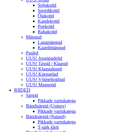
Seljakotid
Spordikotid
Õlakotid
Kandekotid
Poekotid
Rahakotid
Mängud
Lauamängud
Kaardimängud
Pusled
UUS! Joogipudelid
UUS! Tassid / Klaasid
UUS! Klaasialused
UUS! Käepaelad
UUS! Võtmehoidjad
UUS! Magnetid
RIIDED
Särgid
Pikkade varrukatega
Bändisärgid (Unisex)
Pikkade varrukatega
Bändisärgid (Naised)
Pikkade varrukatega
T-särk kleit