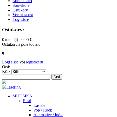
Minu konto
Soovikorv
Ostukorv
Vormista ost
Logi sisse
Ostukorv:
0 toode(t) -
0,00 €
Ostukorvis pole tooteid.
0
Logi sisse
või
registreeru
Otsi:
Kõik
Otsi
MUUSIKA
Eesti
Lastele
Pop / Rock
Alternative / Indie