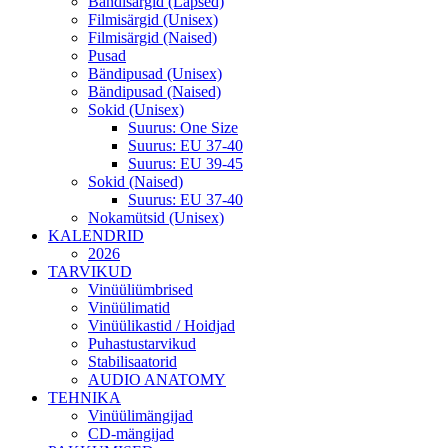
Bändisärgid (Lapsed)
Filmisärgid (Unisex)
Filmisärgid (Naised)
Pusad
Bändipusad (Unisex)
Bändipusad (Naised)
Sokid (Unisex)
Suurus: One Size
Suurus: EU 37-40
Suurus: EU 39-45
Sokid (Naised)
Suurus: EU 37-40
Nokamütsid (Unisex)
KALENDRID
2026
TARVIKUD
Vinüüliümbrised
Vinüülimatid
Vinüülikastid / Hoidjad
Puhastustarvikud
Stabilisaatorid
AUDIO ANATOMY
TEHNIKA
Vinüülimängijad
CD-mängijad