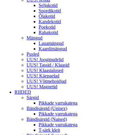
Seljakotid
Spordikotid
Õlakotid
Kandekotid
Poekotid
Rahakotid
Mängud
Lauamängud
Kaardimängud
Pusled
UUS! Joogipudelid
UUS! Tassid / Klaasid
UUS! Klaasialused
UUS! Käepaelad
UUS! Võtmehoidjad
UUS! Magnetid
RIIDED
Särgid
Pikkade varrukatega
Bändisärgid (Unisex)
Pikkade varrukatega
Bändisärgid (Naised)
Pikkade varrukatega
T-särk kleit