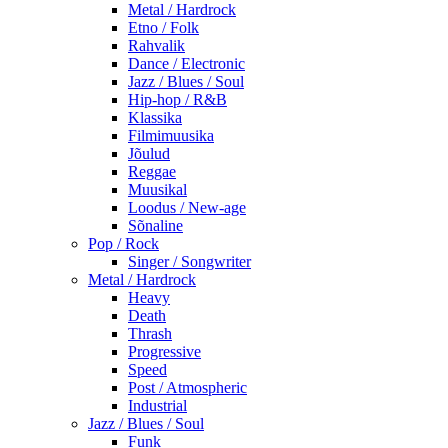
Metal / Hardrock
Etno / Folk
Rahvalik
Dance / Electronic
Jazz / Blues / Soul
Hip-hop / R&B
Klassika
Filmimuusika
Jõulud
Reggae
Muusikal
Loodus / New-age
Sõnaline
Pop / Rock
Singer / Songwriter
Metal / Hardrock
Heavy
Death
Thrash
Progressive
Speed
Post / Atmospheric
Industrial
Jazz / Blues / Soul
Funk