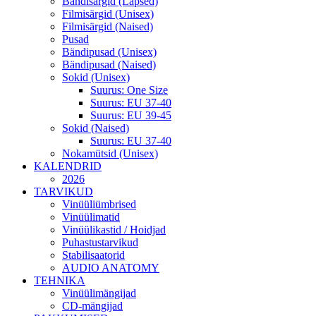
Bändisärgid (Lapsed)
Filmisärgid (Unisex)
Filmisärgid (Naised)
Pusad
Bändipusad (Unisex)
Bändipusad (Naised)
Sokid (Unisex)
Suurus: One Size
Suurus: EU 37-40
Suurus: EU 39-45
Sokid (Naised)
Suurus: EU 37-40
Nokamütsid (Unisex)
KALENDRID
2026
TARVIKUD
Vinüüliümbrised
Vinüülimatid
Vinüülikastid / Hoidjad
Puhastustarvikud
Stabilisaatorid
AUDIO ANATOMY
TEHNIKA
Vinüülimängijad
CD-mängijad