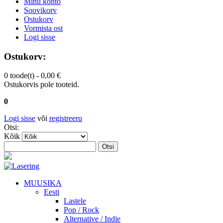
Minu konto
Soovikorv
Ostukorv
Vormista ost
Logi sisse
Ostukorv:
0 toode(t) -
0,00 €
Ostukorvis pole tooteid.
0
Logi sisse
või
registreeru
Otsi:
Kõik
Otsi
MUUSIKA
Eesti
Lastele
Pop / Rock
Alternative / Indie