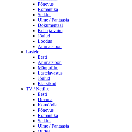
Põnevus
Romantika
Seiklus
Ulme / Fantaasia
Dokumentaal
Keha ja vaim
Jõulud
Loodus
Animatsioon
Lastele
Eesti
Animatsioon
Mängufilm
Lastelavastus
Jõulud
Klassikud
TV / Netflix
Eesti
Draama
Komöödia
Põnevus
Romantika
Seiklus
Ulme / Fantaasia
Õudus