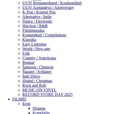
UUS! Remasterdatud / Kordustrükid
UUS! Aastapäeva / Anniversary
K-Pop / Korean Pop
Alternative / Indie
Dance / Electronic
Hip-hop / R&B
Filmimuusika
Kogumikud / Compilations
Klassika
Easy Listening
World / New-age
Folk
Country / Americana
Reggae
Šansoon / Chanson
Šlaager / Schlager
Italo Disco
Jõulud / Christmas
Rock and Roll
MUSIC ON VINYL
RECORD STORE DAY 2025
FILMID
Eesti
Draama
Komöödia