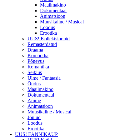
Maailmakino
Dokumentaal
Animatsioon
Muusikaline / Musical
Loodus
Erootika
UUS! Kollektsioonid
Remasterdatud
Draama
Komöödia
Põnevus
Romantika
Seiklus
Ulme / Fantaasia
Õudus
Maailmakino
Dokumentaal
Anime
Animatsioon
Muusikaline / Musical
Jõulud
Loodus
Erootika
UUS! FÄNNIKAUP
UUS! Kotid