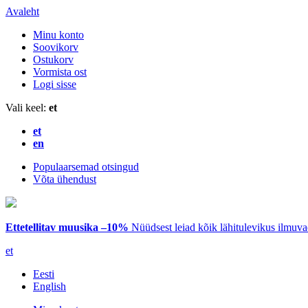
Avaleht
Minu konto
Soovikorv
Ostukorv
Vormista ost
Logi sisse
Vali keel:
et
et
en
Populaarsemad otsingud
Võta ühendust
Ettetellitav muusika –10%
Nüüdsest leiad kõik lähitulevikus ilmuv
et
Eesti
English