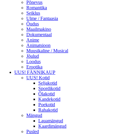
Põnevus
Romantika
Seiklus
Ulme / Fantaasia
Õudus
Maailmakino
Dokumentaal
Anime
Animatsioon
Muusikaline / Musical
Jõulud
Loodus
Erootika
UUS! FÄNNIKAUP
UUS! Kotid
Seljakotid
Spordikotid
Õlakotid
Kandekotid
Poekotid
Rahakotid
Mängud
Lauamängud
Kaardimängud
Pusled