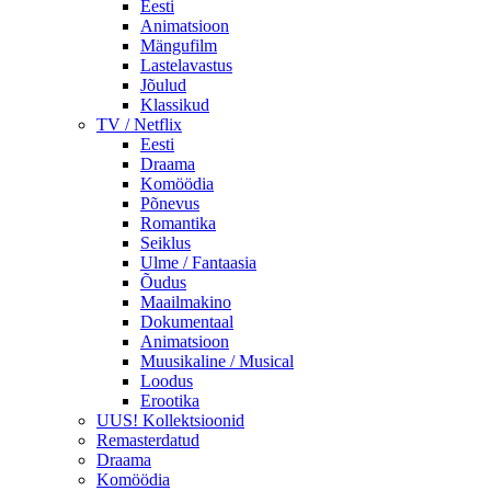
Eesti
Animatsioon
Mängufilm
Lastelavastus
Jõulud
Klassikud
TV / Netflix
Eesti
Draama
Komöödia
Põnevus
Romantika
Seiklus
Ulme / Fantaasia
Õudus
Maailmakino
Dokumentaal
Animatsioon
Muusikaline / Musical
Loodus
Erootika
UUS! Kollektsioonid
Remasterdatud
Draama
Komöödia