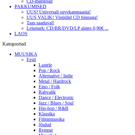
CD-mängijad
PAKKUMISED
UUS! Universali suvekampaania!
UUS VALIK! Vinüülid CD hinnaga!
Taas saadaval!
Leiunurk: CD/BR/DVD/LP alates 0,90€ ...
LAOS
Kategooriad
MUUSIKA
Eesti
Lastele
Pop / Rock
Alternative / Indie
Metal / Hardrock
Etno / Folk
Rahvalik
Dance / Electronic
Jazz / Blues / Soul
Hip-hop / R&B
Klassika
Filmimuusika
Jõulud
Reggae