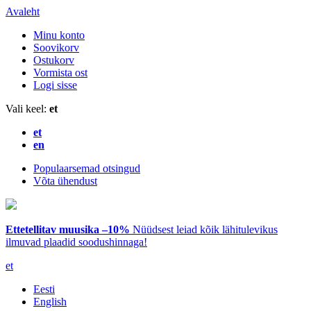
Avaleht
Minu konto
Soovikorv
Ostukorv
Vormista ost
Logi sisse
Vali keel:
et
et
en
Populaarsemad otsingud
Võta ühendust
Ettetellitav muusika –10%
Nüüdsest leiad kõik lähitulevikus
ilmuvad plaadid soodushinnaga!
et
Eesti
English