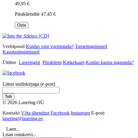
49,95 €
Püsikliendile
47,45 €
Osta
Veebipood
Kuidas ostu vormistada?
Tarnetingimused
Kasutustingimused
Üldine
Laseringist
Püsiklient
Kinkekaart
Kuidas kaupa tagastada?
Liitun uudiskirjaga (e-post)
Telli
© 2026 Lasering OÜ
Kontakt
Võta ühendust
Facebook
Instagram
E-post:
lasering@lasering.ee
Laen...
Lisan ostukorvi...