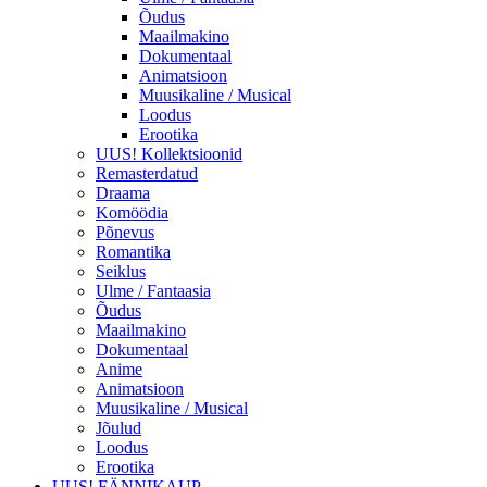
Õudus
Maailmakino
Dokumentaal
Animatsioon
Muusikaline / Musical
Loodus
Erootika
UUS! Kollektsioonid
Remasterdatud
Draama
Komöödia
Põnevus
Romantika
Seiklus
Ulme / Fantaasia
Õudus
Maailmakino
Dokumentaal
Anime
Animatsioon
Muusikaline / Musical
Jõulud
Loodus
Erootika
UUS! FÄNNIKAUP