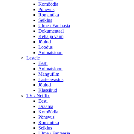
Komöödia
Põnevus
Romantika
Seiklus
Ulme / Fantaasia
Dokumentaal
Keha ja vaim
Jõulud
Loodus
Animatsioon
Lastele
Eesti
Animatsioon
Mängufilm
Lastelavastus
Jõulud
Klassikud
TV / Netflix
Eesti
Draama
Komöödia
Põnevus
Romantika
Seiklus
Ulme / Fantaasia