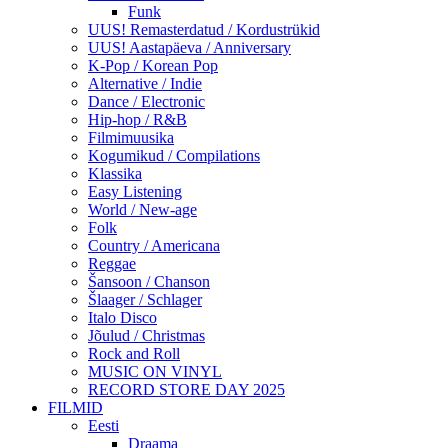
Funk
UUS! Remasterdatud / Kordustrükid
UUS! Aastapäeva / Anniversary
K-Pop / Korean Pop
Alternative / Indie
Dance / Electronic
Hip-hop / R&B
Filmimuusika
Kogumikud / Compilations
Klassika
Easy Listening
World / New-age
Folk
Country / Americana
Reggae
Šansoon / Chanson
Šlaager / Schlager
Italo Disco
Jõulud / Christmas
Rock and Roll
MUSIC ON VINYL
RECORD STORE DAY 2025
FILMID
Eesti
Draama