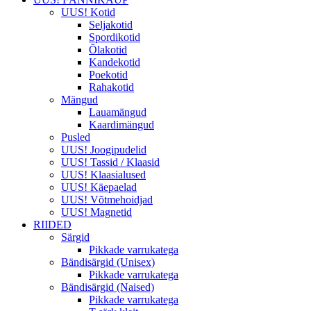
UUS! Kotid
Seljakotid
Spordikotid
Õlakotid
Kandekotid
Poekotid
Rahakotid
Mängud
Lauamängud
Kaardimängud
Pusled
UUS! Joogipudelid
UUS! Tassid / Klaasid
UUS! Klaasialused
UUS! Käepaelad
UUS! Võtmehoidjad
UUS! Magnetid
RIIDED
Särgid
Pikkade varrukatega
Bändisärgid (Unisex)
Pikkade varrukatega
Bändisärgid (Naised)
Pikkade varrukatega