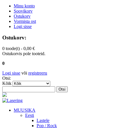
Minu konto
Soovikorv
Ostukorv
Vormista ost
Logi sisse
Ostukorv:
0 toode(t) -
0,00 €
Ostukorvis pole tooteid.
0
Logi sisse
või
registreeru
Otsi:
Kõik
Otsi
MUUSIKA
Eesti
Lastele
Pop / Rock