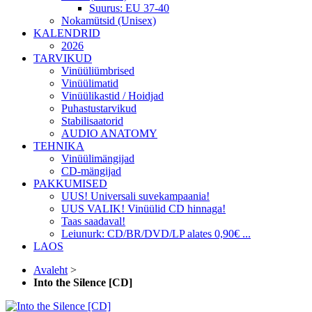
Suurus: EU 37-40
Nokamütsid (Unisex)
KALENDRID
2026
TARVIKUD
Vinüüliümbrised
Vinüülimatid
Vinüülikastid / Hoidjad
Puhastustarvikud
Stabilisaatorid
AUDIO ANATOMY
TEHNIKA
Vinüülimängijad
CD-mängijad
PAKKUMISED
UUS! Universali suvekampaania!
UUS VALIK! Vinüülid CD hinnaga!
Taas saadaval!
Leiunurk: CD/BR/DVD/LP alates 0,90€ ...
LAOS
Avaleht
>
Into the Silence [CD]