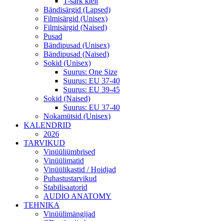
T-särk kleit
Bändisärgid (Lapsed)
Filmisärgid (Unisex)
Filmisärgid (Naised)
Pusad
Bändipusad (Unisex)
Bändipusad (Naised)
Sokid (Unisex)
Suurus: One Size
Suurus: EU 37-40
Suurus: EU 39-45
Sokid (Naised)
Suurus: EU 37-40
Nokamütsid (Unisex)
KALENDRID
2026
TARVIKUD
Vinüüliümbrised
Vinüülimatid
Vinüülikastid / Hoidjad
Puhastustarvikud
Stabilisaatorid
AUDIO ANATOMY
TEHNIKA
Vinüülimängijad