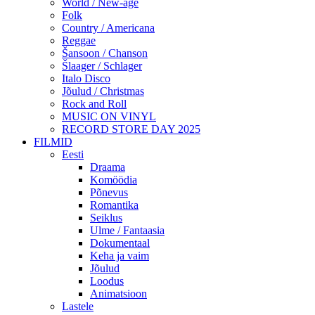
World / New-age
Folk
Country / Americana
Reggae
Šansoon / Chanson
Šlaager / Schlager
Italo Disco
Jõulud / Christmas
Rock and Roll
MUSIC ON VINYL
RECORD STORE DAY 2025
FILMID
Eesti
Draama
Komöödia
Põnevus
Romantika
Seiklus
Ulme / Fantaasia
Dokumentaal
Keha ja vaim
Jõulud
Loodus
Animatsioon
Lastele