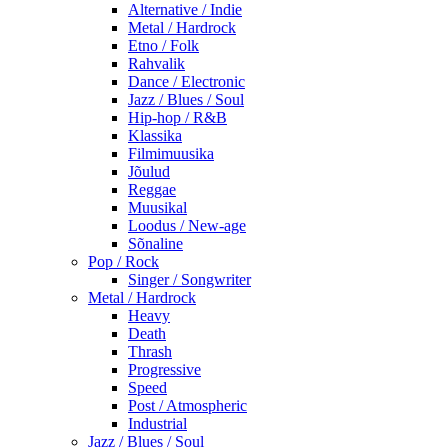
Alternative / Indie
Metal / Hardrock
Etno / Folk
Rahvalik
Dance / Electronic
Jazz / Blues / Soul
Hip-hop / R&B
Klassika
Filmimuusika
Jõulud
Reggae
Muusikal
Loodus / New-age
Sõnaline
Pop / Rock
Singer / Songwriter
Metal / Hardrock
Heavy
Death
Thrash
Progressive
Speed
Post / Atmospheric
Industrial
Jazz / Blues / Soul