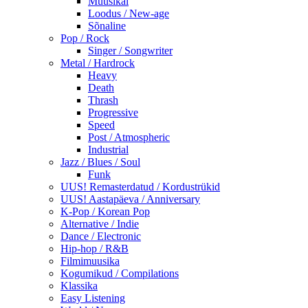
Muusikal
Loodus / New-age
Sõnaline
Pop / Rock
Singer / Songwriter
Metal / Hardrock
Heavy
Death
Thrash
Progressive
Speed
Post / Atmospheric
Industrial
Jazz / Blues / Soul
Funk
UUS! Remasterdatud / Kordustrükid
UUS! Aastapäeva / Anniversary
K-Pop / Korean Pop
Alternative / Indie
Dance / Electronic
Hip-hop / R&B
Filmimuusika
Kogumikud / Compilations
Klassika
Easy Listening