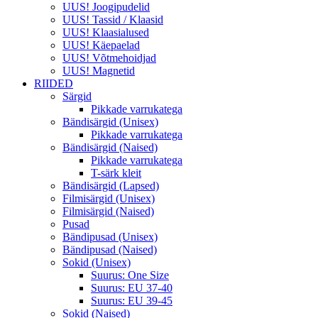
UUS! Joogipudelid
UUS! Tassid / Klaasid
UUS! Klaasialused
UUS! Käepaelad
UUS! Võtmehoidjad
UUS! Magnetid
RIIDED
Särgid
Pikkade varrukatega
Bändisärgid (Unisex)
Pikkade varrukatega
Bändisärgid (Naised)
Pikkade varrukatega
T-särk kleit
Bändisärgid (Lapsed)
Filmisärgid (Unisex)
Filmisärgid (Naised)
Pusad
Bändipusad (Unisex)
Bändipusad (Naised)
Sokid (Unisex)
Suurus: One Size
Suurus: EU 37-40
Suurus: EU 39-45
Sokid (Naised)