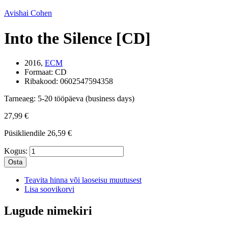
Avishai Cohen
Into the Silence [CD]
2016,
ECM
Formaat:
CD
Ribakood:
0602547594358
Tarneaeg:
5-20 tööpäeva (business days)
27,99 €
Püsikliendile
26,59 €
Kogus:
Osta
Teavita hinna või laoseisu muutusest
Lisa soovikorvi
Lugude nimekiri