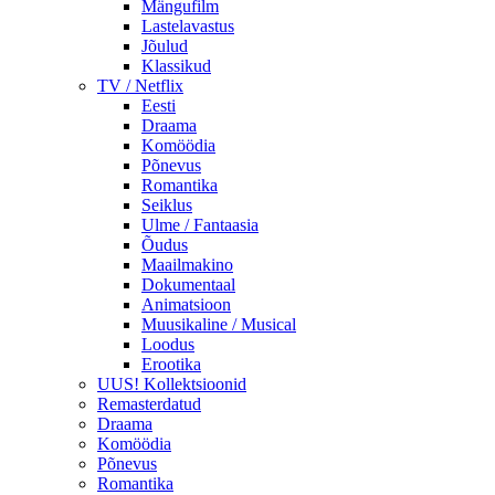
Mängufilm
Lastelavastus
Jõulud
Klassikud
TV / Netflix
Eesti
Draama
Komöödia
Põnevus
Romantika
Seiklus
Ulme / Fantaasia
Õudus
Maailmakino
Dokumentaal
Animatsioon
Muusikaline / Musical
Loodus
Erootika
UUS! Kollektsioonid
Remasterdatud
Draama
Komöödia
Põnevus
Romantika