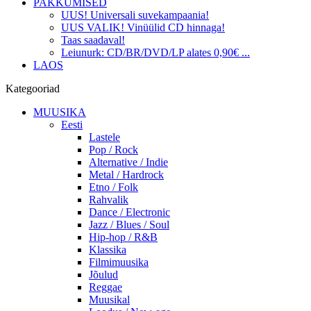
PAKKUMISED
UUS! Universali suvekampaania!
UUS VALIK! Vinüülid CD hinnaga!
Taas saadaval!
Leiunurk: CD/BR/DVD/LP alates 0,90€ ...
LAOS
Kategooriad
MUUSIKA
Eesti
Lastele
Pop / Rock
Alternative / Indie
Metal / Hardrock
Etno / Folk
Rahvalik
Dance / Electronic
Jazz / Blues / Soul
Hip-hop / R&B
Klassika
Filmimuusika
Jõulud
Reggae
Muusikal