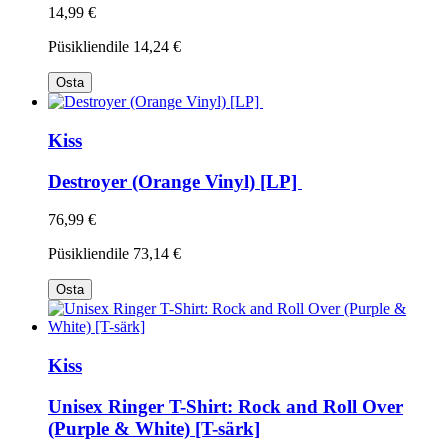
14,99 €
Püsikliendile
14,24 €
Osta
Kiss
Destroyer (Orange Vinyl) [LP]
76,99 €
Püsikliendile
73,14 €
Osta
Kiss
Unisex Ringer T-Shirt: Rock and Roll Over
(Purple & White) [T-särk]