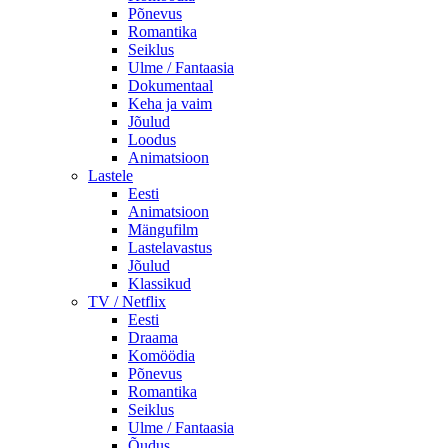
Põnevus
Romantika
Seiklus
Ulme / Fantaasia
Dokumentaal
Keha ja vaim
Jõulud
Loodus
Animatsioon
Lastele
Eesti
Animatsioon
Mängufilm
Lastelavastus
Jõulud
Klassikud
TV / Netflix
Eesti
Draama
Komöödia
Põnevus
Romantika
Seiklus
Ulme / Fantaasia
Õudus