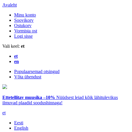
Avaleht
Minu konto
Soovikorv
Ostukorv
Vormista ost
Logi sisse
Vali keel:
et
et
en
Populaarsemad otsingud
Võta ühendust
Ettetellitav muusika –10%
Nüüdsest leiad kõik lähitulevikus
ilmuvad plaadid soodushinnaga!
et
Eesti
English