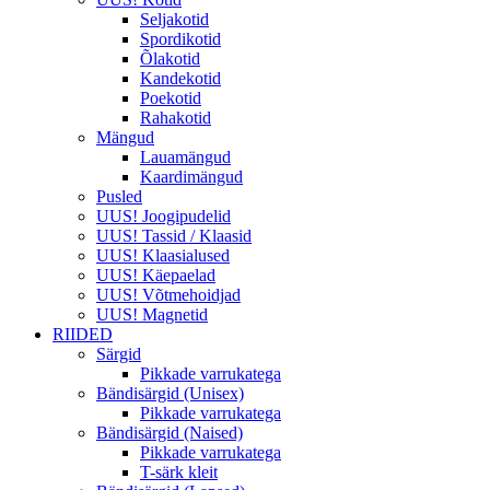
Seljakotid
Spordikotid
Õlakotid
Kandekotid
Poekotid
Rahakotid
Mängud
Lauamängud
Kaardimängud
Pusled
UUS! Joogipudelid
UUS! Tassid / Klaasid
UUS! Klaasialused
UUS! Käepaelad
UUS! Võtmehoidjad
UUS! Magnetid
RIIDED
Särgid
Pikkade varrukatega
Bändisärgid (Unisex)
Pikkade varrukatega
Bändisärgid (Naised)
Pikkade varrukatega
T-särk kleit