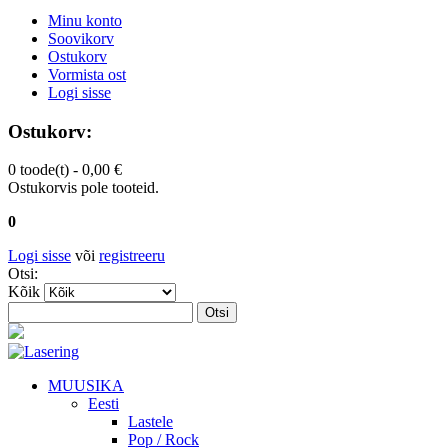
Minu konto
Soovikorv
Ostukorv
Vormista ost
Logi sisse
Ostukorv:
0 toode(t) -
0,00 €
Ostukorvis pole tooteid.
0
Logi sisse
või
registreeru
Otsi:
Kõik
Otsi
MUUSIKA
Eesti
Lastele
Pop / Rock