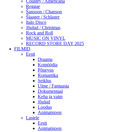
Country / Americana
Reggae
Šansoon / Chanson
Šlaager / Schlager
Italo Disco
Jõulud / Christmas
Rock and Roll
MUSIC ON VINYL
RECORD STORE DAY 2025
FILMID
Eesti
Draama
Komöödia
Põnevus
Romantika
Seiklus
Ulme / Fantaasia
Dokumentaal
Keha ja vaim
Jõulud
Loodus
Animatsioon
Lastele
Eesti
Animatsioon