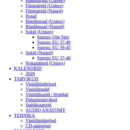
Bändisärgid (Lapsed)
Filmisärgid (Unisex)
Filmisärgid (Naised)
Pusad
Bändipusad (Unisex)
Bändipusad (Naised)
Sokid (Unisex)
Suurus: One Size
Suurus: EU 37-40
Suurus: EU 39-45
Sokid (Naised)
Suurus: EU 37-40
Nokamütsid (Unisex)
KALENDRID
2026
TARVIKUD
Vinüüliümbrised
Vinüülimatid
Vinüülikastid / Hoidjad
Puhastustarvikud
Stabilisaatorid
AUDIO ANATOMY
TEHNIKA
Vinüülimängijad
CD-mängijad