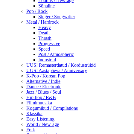
Loodus / New-age
Sõnaline
Pop / Rock
Singer / Songwriter
Metal / Hardrock
Heavy
Death
Thrash
Progressive
Speed
Post / Atmospheric
Industrial
UUS! Remasterdatud / Kordustrükid
UUS! Aastapäeva / Anniversary
K-Pop / Korean Pop
Alternative / Indie
Dance / Electronic
Jazz / Blues / Soul
Hip-hop / R&B
Filmimuusika
Kogumikud / Compilations
Klassika
Easy Listening
World / New-age
Folk