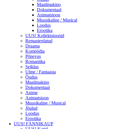
Maailmakino
Dokumentaal
Animatsioon
Muusikaline / Musical
Loodus
Erootika
UUS! Kollektsioonid
Remasterdatud
Draama
Komöödia
Põnevus
Romantika
Seiklus
Ulme / Fantaasia
Õudus
Maailmakino
Dokumentaal
Anime
Animatsioon
Muusikaline / Musical
Jõulud
Loodus
Erootika
UUS! FÄNNIKAUP
UUS! Kotid