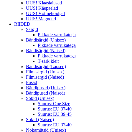
UUS! Klaasialused
UUS! Käepaelad
UUS! Võtmehoidjad
UUS! Magnetid
RIIDED
Särgid
Pikkade varrukatega
Bändisärgid (Unisex)
Pikkade varrukatega
Bändisärgid (Naised)
Pikkade varrukatega
T-särk kleit
Bändisärgid (Lapsed)
Filmisärgid (Unisex)
Filmisärgid (Naised)
Pusad
Bändipusad (Unisex)
Bändipusad (Naised)
Sokid (Unisex)
Suurus: One Size
Suurus: EU 37-40
Suurus: EU 39-45
Sokid (Naised)
Suurus: EU 37-40
Nokamütsid (Unisex)