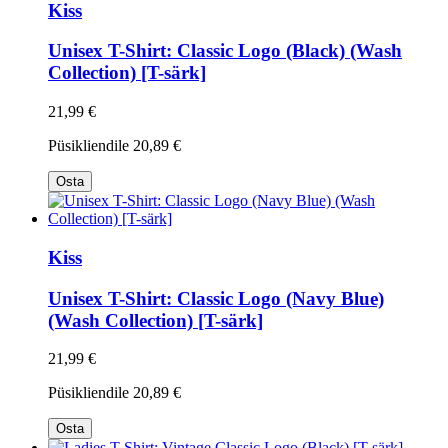
Kiss
Unisex T-Shirt: Classic Logo (Black) (Wash
Collection) [T-särk]
21,99 €
Püsikliendile
20,89 €
Osta
Kiss
Unisex T-Shirt: Classic Logo (Navy Blue)
(Wash Collection) [T-särk]
21,99 €
Püsikliendile
20,89 €
Osta