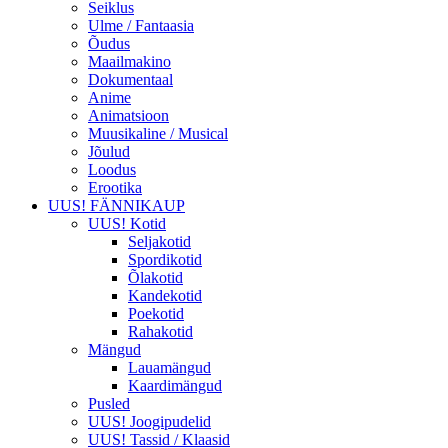
Seiklus
Ulme / Fantaasia
Õudus
Maailmakino
Dokumentaal
Anime
Animatsioon
Muusikaline / Musical
Jõulud
Loodus
Erootika
UUS! FÄNNIKAUP
UUS! Kotid
Seljakotid
Spordikotid
Õlakotid
Kandekotid
Poekotid
Rahakotid
Mängud
Lauamängud
Kaardimängud
Pusled
UUS! Joogipudelid
UUS! Tassid / Klaasid