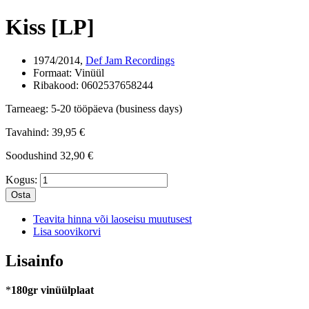
Kiss [LP]
1974/2014,
Def Jam Recordings
Formaat:
Vinüül
Ribakood:
0602537658244
Tarneaeg:
5-20 tööpäeva (business days)
Tavahind:
39,95 €
Soodushind
32,90 €
Kogus:
Osta
Teavita hinna või laoseisu muutusest
Lisa soovikorvi
Lisainfo
*
180gr vinüülplaat