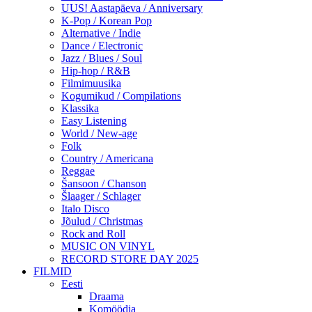
UUS! Aastapäeva / Anniversary
K-Pop / Korean Pop
Alternative / Indie
Dance / Electronic
Jazz / Blues / Soul
Hip-hop / R&B
Filmimuusika
Kogumikud / Compilations
Klassika
Easy Listening
World / New-age
Folk
Country / Americana
Reggae
Šansoon / Chanson
Šlaager / Schlager
Italo Disco
Jõulud / Christmas
Rock and Roll
MUSIC ON VINYL
RECORD STORE DAY 2025
FILMID
Eesti
Draama
Komöödia