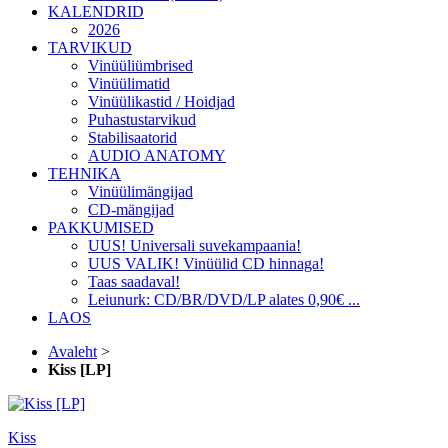
KALENDRID
2026
TARVIKUD
Vinüüliümbrised
Vinüülimatid
Vinüülikastid / Hoidjad
Puhastustarvikud
Stabilisaatorid
AUDIO ANATOMY
TEHNIKA
Vinüülimängijad
CD-mängijad
PAKKUMISED
UUS! Universali suvekampaania!
UUS VALIK! Vinüülid CD hinnaga!
Taas saadaval!
Leiunurk: CD/BR/DVD/LP alates 0,90€ ...
LAOS
Avaleht
>
Kiss [LP]
Kiss