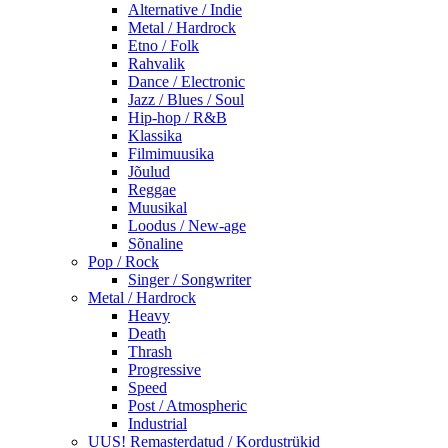
Alternative / Indie
Metal / Hardrock
Etno / Folk
Rahvalik
Dance / Electronic
Jazz / Blues / Soul
Hip-hop / R&B
Klassika
Filmimuusika
Jõulud
Reggae
Muusikal
Loodus / New-age
Sõnaline
Pop / Rock
Singer / Songwriter
Metal / Hardrock
Heavy
Death
Thrash
Progressive
Speed
Post / Atmospheric
Industrial
UUS! Remasterdatud / Kordustrükid