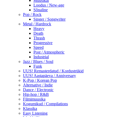
Muusikal
Loodus / New-age
Sõnaline
Pop / Rock
Singer / Songwriter
Metal / Hardrock
Heavy
Death
Thrash
Progressive
Speed
Post / Atmospheric
Industrial
Jazz / Blues / Soul
Funk
UUS! Remasterdatud / Kordustrükid
UUS! Aastapäeva / Anniversary
K-Pop / Korean Pop
Alternative / Indie
Dance / Electronic
Hip-hop / R&B
Filmimuusika
Kogumikud / Compilations
Klassika
Easy Listening