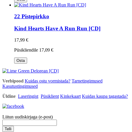
22 Pistepirkko
Kind Hearts Have A Run Run [CD]
17,99 €
Püsikliendile
17,09 €
Osta
Veebipood
Kuidas ostu vormistada?
Tarnetingimused
Kasutustingimused
Üldine
Laseringist
Püsiklient
Kinkekaart
Kuidas kaupa tagastada?
Liitun uudiskirjaga (e-post)
Telli