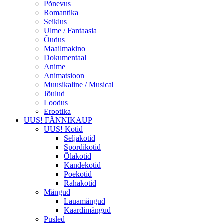
Põnevus
Romantika
Seiklus
Ulme / Fantaasia
Õudus
Maailmakino
Dokumentaal
Anime
Animatsioon
Muusikaline / Musical
Jõulud
Loodus
Erootika
UUS! FÄNNIKAUP
UUS! Kotid
Seljakotid
Spordikotid
Õlakotid
Kandekotid
Poekotid
Rahakotid
Mängud
Lauamängud
Kaardimängud
Pusled