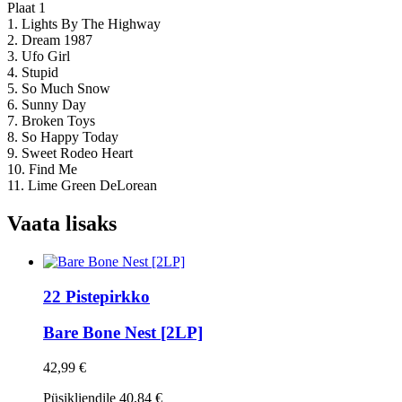
Plaat 1
1. Lights By The Highway
2. Dream 1987
3. Ufo Girl
4. Stupid
5. So Much Snow
6. Sunny Day
7. Broken Toys
8. So Happy Today
9. Sweet Rodeo Heart
10. Find Me
11. Lime Green DeLorean
Vaata lisaks
22 Pistepirkko
Bare Bone Nest [2LP]
42,99 €
Püsikliendile
40,84 €