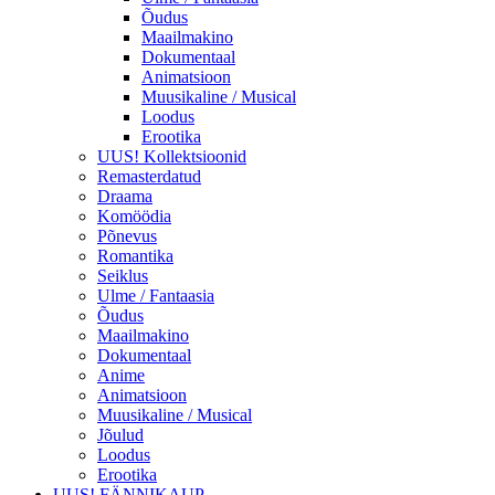
Õudus
Maailmakino
Dokumentaal
Animatsioon
Muusikaline / Musical
Loodus
Erootika
UUS! Kollektsioonid
Remasterdatud
Draama
Komöödia
Põnevus
Romantika
Seiklus
Ulme / Fantaasia
Õudus
Maailmakino
Dokumentaal
Anime
Animatsioon
Muusikaline / Musical
Jõulud
Loodus
Erootika
UUS! FÄNNIKAUP