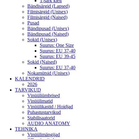
T-särk kleit
Bändisärgid (Lapsed)
Filmisärgid (Unisex)
Filmisärgid (Naised)
Pusad
Bändipusad (Unisex)
Bändipusad (Naised)
Sokid (Unisex)
Suurus: One Size
Suurus: EU 37-40
Suurus: EU 39-45
Sokid (Naised)
Suurus: EU 37-40
Nokamütsid (Unisex)
KALENDRID
2026
TARVIKUD
Vinüüliümbrised
Vinüülimatid
Vinüülikastid / Hoidjad
Puhastustarvikud
Stabilisaatorid
AUDIO ANATOMY
TEHNIKA
Vinüülimängijad