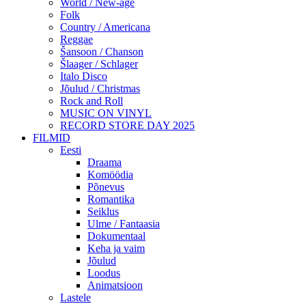
World / New-age
Folk
Country / Americana
Reggae
Šansoon / Chanson
Šlaager / Schlager
Italo Disco
Jõulud / Christmas
Rock and Roll
MUSIC ON VINYL
RECORD STORE DAY 2025
FILMID
Eesti
Draama
Komöödia
Põnevus
Romantika
Seiklus
Ulme / Fantaasia
Dokumentaal
Keha ja vaim
Jõulud
Loodus
Animatsioon
Lastele