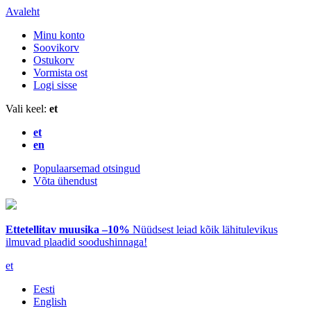
Avaleht
Minu konto
Soovikorv
Ostukorv
Vormista ost
Logi sisse
Vali keel:
et
et
en
Populaarsemad otsingud
Võta ühendust
Ettetellitav muusika –10%
Nüüdsest leiad kõik lähitulevikus
ilmuvad plaadid soodushinnaga!
et
Eesti
English