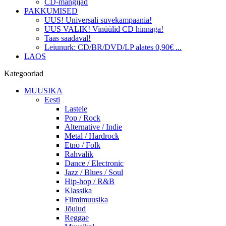
CD-mängijad
PAKKUMISED
UUS! Universali suvekampaania!
UUS VALIK! Vinüülid CD hinnaga!
Taas saadaval!
Leiunurk: CD/BR/DVD/LP alates 0,90€ ...
LAOS
Kategooriad
MUUSIKA
Eesti
Lastele
Pop / Rock
Alternative / Indie
Metal / Hardrock
Etno / Folk
Rahvalik
Dance / Electronic
Jazz / Blues / Soul
Hip-hop / R&B
Klassika
Filmimuusika
Jõulud
Reggae