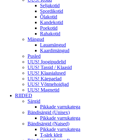
Seljakotid
Spordikotid
Õlakotid
Kandekotid
Poekotid
Rahakotid
Mängud
Lauamängud
Kaardimängud
Pusled
UUS! Joogipudelid
UUS! Tassid / Klaasid
UUS! Klaasialused
UUS! Käepaelad
UUS! Võtmehoidjad
UUS! Magnetid
RIIDED
Särgid
Pikkade varrukatega
Bändisärgid (Unisex)
Pikkade varrukatega
Bändisärgid (Naised)
Pikkade varrukatega
T-särk kleit