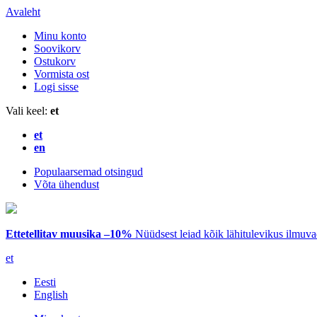
Avaleht
Minu konto
Soovikorv
Ostukorv
Vormista ost
Logi sisse
Vali keel:
et
et
en
Populaarsemad otsingud
Võta ühendust
Ettetellitav muusika –10%
Nüüdsest leiad kõik lähitulevikus ilmuv
et
Eesti
English