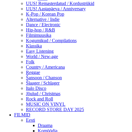
UUS! Remasterdatud / Kordustrükid
UUS! Aastapäeva / Anniversary
K-Pop / Korean Pop
Alternative / Indie
Dance / Electronic
Hip-hop / R&B
Filmimuusika
Kogumikud / Compilations
Klassika
Easy Listening
World / New-age
Folk
Country / Americana
Reggae
Šansoon / Chanson
Šlaager / Schlager
Italo Disco
Jõulud / Christmas
Rock and Roll
MUSIC ON VINYL
RECORD STORE DAY 2025
FILMID
Eesti
Draama
Komöödia