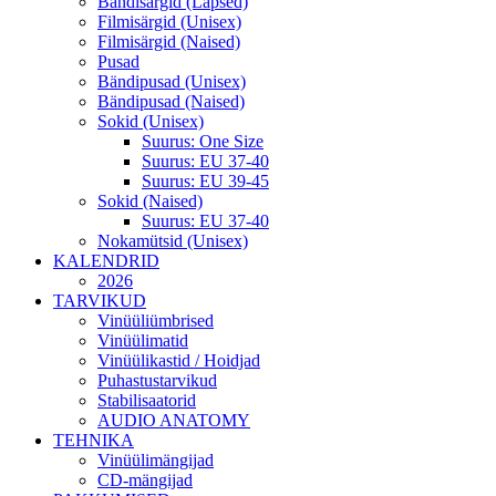
Bändisärgid (Lapsed)
Filmisärgid (Unisex)
Filmisärgid (Naised)
Pusad
Bändipusad (Unisex)
Bändipusad (Naised)
Sokid (Unisex)
Suurus: One Size
Suurus: EU 37-40
Suurus: EU 39-45
Sokid (Naised)
Suurus: EU 37-40
Nokamütsid (Unisex)
KALENDRID
2026
TARVIKUD
Vinüüliümbrised
Vinüülimatid
Vinüülikastid / Hoidjad
Puhastustarvikud
Stabilisaatorid
AUDIO ANATOMY
TEHNIKA
Vinüülimängijad
CD-mängijad