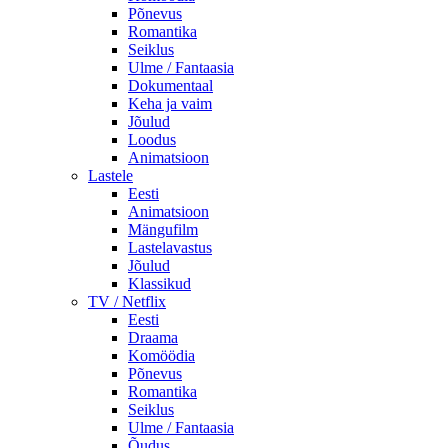
Põnevus
Romantika
Seiklus
Ulme / Fantaasia
Dokumentaal
Keha ja vaim
Jõulud
Loodus
Animatsioon
Lastele
Eesti
Animatsioon
Mängufilm
Lastelavastus
Jõulud
Klassikud
TV / Netflix
Eesti
Draama
Komöödia
Põnevus
Romantika
Seiklus
Ulme / Fantaasia
Õudus