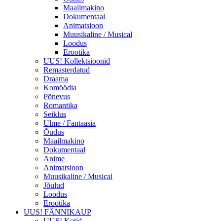
Maailmakino
Dokumentaal
Animatsioon
Muusikaline / Musical
Loodus
Erootika
UUS! Kollektsioonid
Remasterdatud
Draama
Komöödia
Põnevus
Romantika
Seiklus
Ulme / Fantaasia
Õudus
Maailmakino
Dokumentaal
Anime
Animatsioon
Muusikaline / Musical
Jõulud
Loodus
Erootika
UUS! FÄNNIKAUP
UUS! Kotid