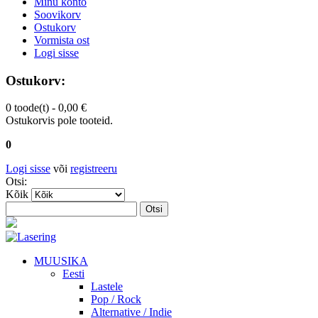
Minu konto
Soovikorv
Ostukorv
Vormista ost
Logi sisse
Ostukorv:
0 toode(t) -
0,00 €
Ostukorvis pole tooteid.
0
Logi sisse
või
registreeru
Otsi:
Kõik
Otsi
MUUSIKA
Eesti
Lastele
Pop / Rock
Alternative / Indie