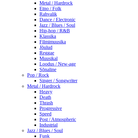
Metal / Hardrock
Etno / Folk
Rahvalik
Dance / Electronic
Jazz / Blues / Soul
Hip-hop / R&B
Klassika
Filmimuusika
Jõulud
Reggae
Muusikal
Loodus / New-age
Sõnaline
Pop / Rock
Singer / Songwriter
Metal / Hardrock
Heavy
Death
Thrash
Progressive
Speed
Post / Atmospheric
Industrial
Jazz / Blues / Soul
Funk