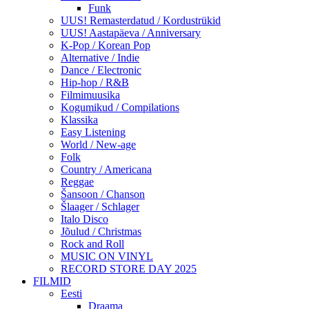
Funk
UUS! Remasterdatud / Kordustrükid
UUS! Aastapäeva / Anniversary
K-Pop / Korean Pop
Alternative / Indie
Dance / Electronic
Hip-hop / R&B
Filmimuusika
Kogumikud / Compilations
Klassika
Easy Listening
World / New-age
Folk
Country / Americana
Reggae
Šansoon / Chanson
Šlaager / Schlager
Italo Disco
Jõulud / Christmas
Rock and Roll
MUSIC ON VINYL
RECORD STORE DAY 2025
FILMID
Eesti
Draama