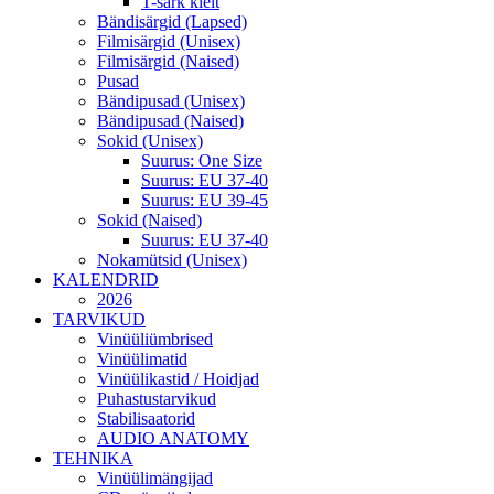
T-särk kleit
Bändisärgid (Lapsed)
Filmisärgid (Unisex)
Filmisärgid (Naised)
Pusad
Bändipusad (Unisex)
Bändipusad (Naised)
Sokid (Unisex)
Suurus: One Size
Suurus: EU 37-40
Suurus: EU 39-45
Sokid (Naised)
Suurus: EU 37-40
Nokamütsid (Unisex)
KALENDRID
2026
TARVIKUD
Vinüüliümbrised
Vinüülimatid
Vinüülikastid / Hoidjad
Puhastustarvikud
Stabilisaatorid
AUDIO ANATOMY
TEHNIKA
Vinüülimängijad