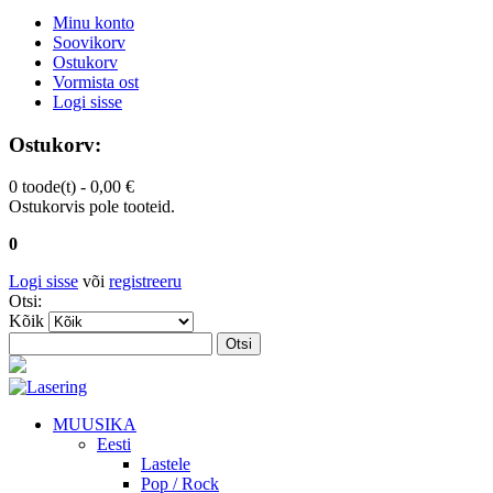
Minu konto
Soovikorv
Ostukorv
Vormista ost
Logi sisse
Ostukorv:
0 toode(t) -
0,00 €
Ostukorvis pole tooteid.
0
Logi sisse
või
registreeru
Otsi:
Kõik
Otsi
MUUSIKA
Eesti
Lastele
Pop / Rock