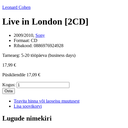
Leonard Cohen
Live in London [2CD]
2009/2010,
Sony
Formaat:
CD
Ribakood:
0886976924928
Tarneaeg:
5-20 tööpäeva (business days)
17,99 €
Püsikliendile
17,09 €
Kogus:
Osta
Teavita hinna või laoseisu muutusest
Lisa soovikorvi
Lugude nimekiri