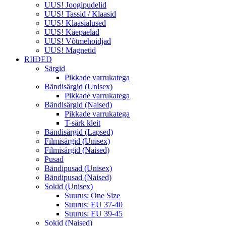
UUS! Joogipudelid
UUS! Tassid / Klaasid
UUS! Klaasialused
UUS! Käepaelad
UUS! Võtmehoidjad
UUS! Magnetid
RIIDED
Särgid
Pikkade varrukatega
Bändisärgid (Unisex)
Pikkade varrukatega
Bändisärgid (Naised)
Pikkade varrukatega
T-särk kleit
Bändisärgid (Lapsed)
Filmisärgid (Unisex)
Filmisärgid (Naised)
Pusad
Bändipusad (Unisex)
Bändipusad (Naised)
Sokid (Unisex)
Suurus: One Size
Suurus: EU 37-40
Suurus: EU 39-45
Sokid (Naised)