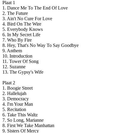
Plaat 1
1. Dance Me To The End Of Love
2. The Future
3. Ain't No Cure For Love
4. Bird On The Wire
5. Everybody Knows
6. In My Secret Life
7. Who By Fire
8. Hey, That's No Way To Say Goodbye
9. Anthem
10. Introduction
11. Tower Of Song
12. Suzanne
13. The Gypsy's Wife
Plaat 2
1. Boogie Street
2. Hallelujah
3. Democracy
4. I'm Your Man
5. Recitation
6. Take This Waltz
7. So Long, Marianne
8. First We Take Manhattan
9. Sisters Of Mercy