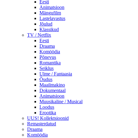
Eesti
Animatsioon
Mängufilm
Lastelavastus
Jõulud
Klassikud
TV / Netflix
Eesti
Draama
Komöödia
Põnevus
Romantika
Seiklus
Ulme / Fantaasia
Õudus
Maailmakino
Dokumentaal
Animatsioon
Muusikaline / Musical
Loodus
Erootika
UUS! Kollektsioonid
Remasterdatud
Draama
Komöödia