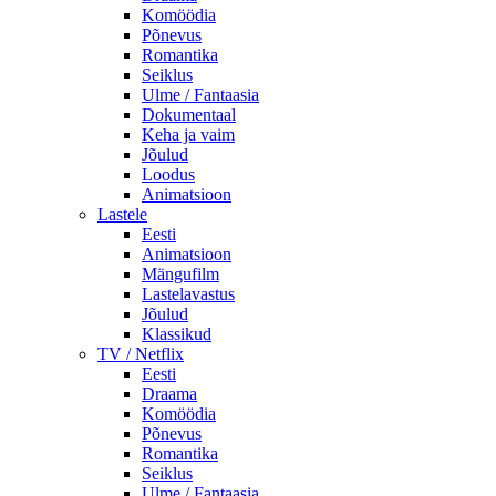
Komöödia
Põnevus
Romantika
Seiklus
Ulme / Fantaasia
Dokumentaal
Keha ja vaim
Jõulud
Loodus
Animatsioon
Lastele
Eesti
Animatsioon
Mängufilm
Lastelavastus
Jõulud
Klassikud
TV / Netflix
Eesti
Draama
Komöödia
Põnevus
Romantika
Seiklus
Ulme / Fantaasia