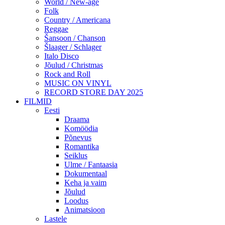
World / New-age
Folk
Country / Americana
Reggae
Šansoon / Chanson
Šlaager / Schlager
Italo Disco
Jõulud / Christmas
Rock and Roll
MUSIC ON VINYL
RECORD STORE DAY 2025
FILMID
Eesti
Draama
Komöödia
Põnevus
Romantika
Seiklus
Ulme / Fantaasia
Dokumentaal
Keha ja vaim
Jõulud
Loodus
Animatsioon
Lastele