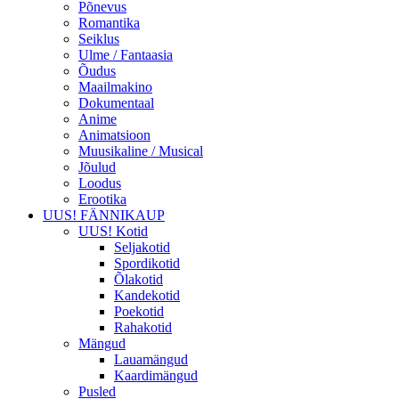
Põnevus
Romantika
Seiklus
Ulme / Fantaasia
Õudus
Maailmakino
Dokumentaal
Anime
Animatsioon
Muusikaline / Musical
Jõulud
Loodus
Erootika
UUS! FÄNNIKAUP
UUS! Kotid
Seljakotid
Spordikotid
Õlakotid
Kandekotid
Poekotid
Rahakotid
Mängud
Lauamängud
Kaardimängud
Pusled