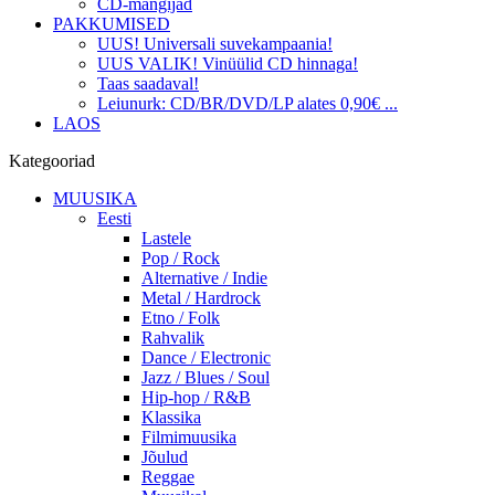
CD-mängijad
PAKKUMISED
UUS! Universali suvekampaania!
UUS VALIK! Vinüülid CD hinnaga!
Taas saadaval!
Leiunurk: CD/BR/DVD/LP alates 0,90€ ...
LAOS
Kategooriad
MUUSIKA
Eesti
Lastele
Pop / Rock
Alternative / Indie
Metal / Hardrock
Etno / Folk
Rahvalik
Dance / Electronic
Jazz / Blues / Soul
Hip-hop / R&B
Klassika
Filmimuusika
Jõulud
Reggae