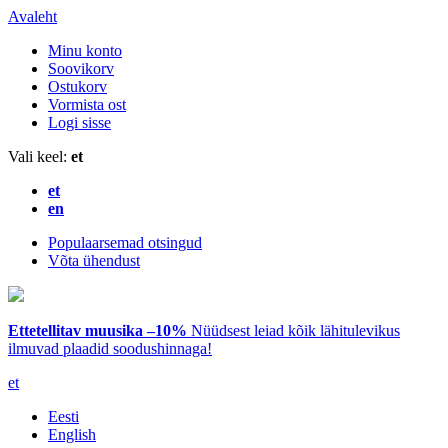
Avaleht
Minu konto
Soovikorv
Ostukorv
Vormista ost
Logi sisse
Vali keel:
et
et
en
Populaarsemad otsingud
Võta ühendust
Ettetellitav muusika –10%
Nüüdsest leiad kõik lähitulevikus
ilmuvad plaadid soodushinnaga!
et
Eesti
English