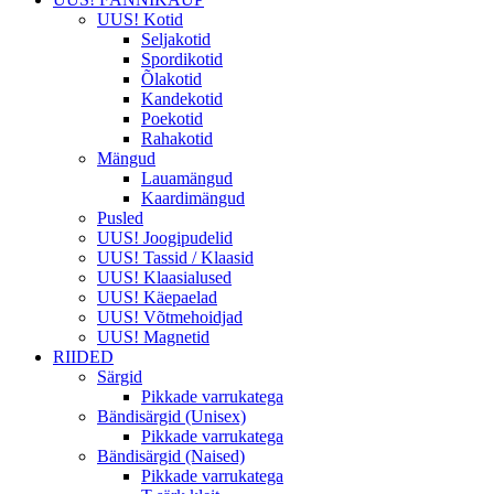
UUS! Kotid
Seljakotid
Spordikotid
Õlakotid
Kandekotid
Poekotid
Rahakotid
Mängud
Lauamängud
Kaardimängud
Pusled
UUS! Joogipudelid
UUS! Tassid / Klaasid
UUS! Klaasialused
UUS! Käepaelad
UUS! Võtmehoidjad
UUS! Magnetid
RIIDED
Särgid
Pikkade varrukatega
Bändisärgid (Unisex)
Pikkade varrukatega
Bändisärgid (Naised)
Pikkade varrukatega