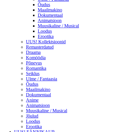
Õudus
Maailmakino
Dokumentaal
Animatsioon
Muusikaline / Musical
Loodus
Erootika
UUS! Kollektsioonid
Remasterdatud
Draama
Komöödia
Põnevus
Romantika
Seiklus
Ulme / Fantaasia
Õudus
Maailmakino
Dokumentaal
Anime
Animatsioon
Muusikaline / Musical
Jõulud
Loodus
Erootika
UUS! FÄNNIKAUP