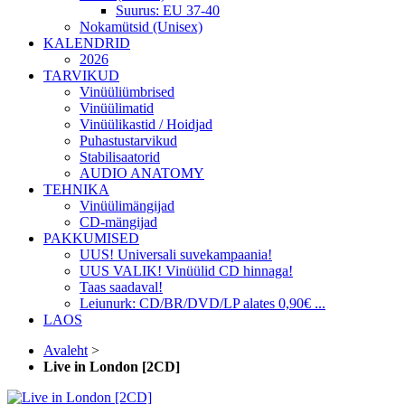
Suurus: EU 37-40
Nokamütsid (Unisex)
KALENDRID
2026
TARVIKUD
Vinüüliümbrised
Vinüülimatid
Vinüülikastid / Hoidjad
Puhastustarvikud
Stabilisaatorid
AUDIO ANATOMY
TEHNIKA
Vinüülimängijad
CD-mängijad
PAKKUMISED
UUS! Universali suvekampaania!
UUS VALIK! Vinüülid CD hinnaga!
Taas saadaval!
Leiunurk: CD/BR/DVD/LP alates 0,90€ ...
LAOS
Avaleht
>
Live in London [2CD]