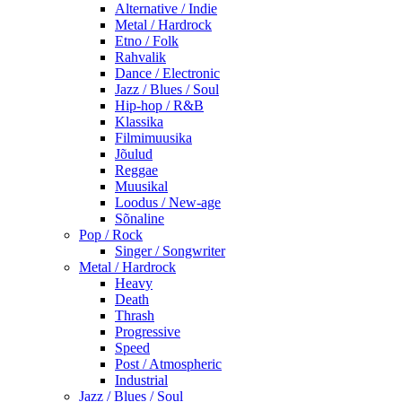
Alternative / Indie
Metal / Hardrock
Etno / Folk
Rahvalik
Dance / Electronic
Jazz / Blues / Soul
Hip-hop / R&B
Klassika
Filmimuusika
Jõulud
Reggae
Muusikal
Loodus / New-age
Sõnaline
Pop / Rock
Singer / Songwriter
Metal / Hardrock
Heavy
Death
Thrash
Progressive
Speed
Post / Atmospheric
Industrial
Jazz / Blues / Soul