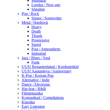
Muusikal
Loodus / New-age
Sõnaline
Pop / Rock
Singer / Songwriter
Metal / Hardrock
Heavy
Death
Thrash
Progressive
Speed
Post / Atmospheric
Industrial
Jazz / Blues / Soul
Funk
UUS! Remasterdatud / Kordustrükid
UUS! Aastapäeva / Anniversary
K-Pop / Korean Pop
Alternative / Indie
Dance / Electronic
Hip-hop / R&B
Filmimuusika
Kogumikud / Compilations
Klassika
Easy Listening