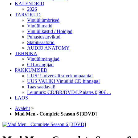
KALENDRID
2026
TARVIKUD
Vinüüliümbrised
Vinüülimatid
Vinüülikastid / Hoidjad
Puhastustarvikud
Stabilisaatorid
AUDIO ANATOMY
TEHNIKA
Vinüülimängijad
CD-mängijad
PAKKUMISED
UUS! Universali suvekampaania!
UUS VALIK! Vinüülid CD hinnaga!
Taas saadaval!
Leiunurk: CD/BR/DVD/LP alates 0,90€ ...
LAOS
Avaleht
>
Mad Men - Complete Season 6 [3DVD]