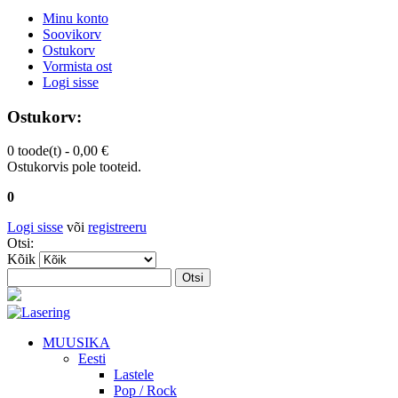
Minu konto
Soovikorv
Ostukorv
Vormista ost
Logi sisse
Ostukorv:
0 toode(t) -
0,00 €
Ostukorvis pole tooteid.
0
Logi sisse
või
registreeru
Otsi:
Kõik
Otsi
MUUSIKA
Eesti
Lastele
Pop / Rock