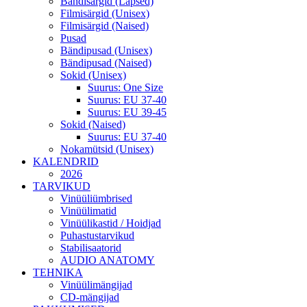
Bändisärgid (Lapsed)
Filmisärgid (Unisex)
Filmisärgid (Naised)
Pusad
Bändipusad (Unisex)
Bändipusad (Naised)
Sokid (Unisex)
Suurus: One Size
Suurus: EU 37-40
Suurus: EU 39-45
Sokid (Naised)
Suurus: EU 37-40
Nokamütsid (Unisex)
KALENDRID
2026
TARVIKUD
Vinüüliümbrised
Vinüülimatid
Vinüülikastid / Hoidjad
Puhastustarvikud
Stabilisaatorid
AUDIO ANATOMY
TEHNIKA
Vinüülimängijad
CD-mängijad