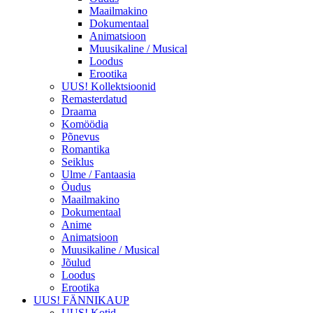
Maailmakino
Dokumentaal
Animatsioon
Muusikaline / Musical
Loodus
Erootika
UUS! Kollektsioonid
Remasterdatud
Draama
Komöödia
Põnevus
Romantika
Seiklus
Ulme / Fantaasia
Õudus
Maailmakino
Dokumentaal
Anime
Animatsioon
Muusikaline / Musical
Jõulud
Loodus
Erootika
UUS! FÄNNIKAUP
UUS! Kotid