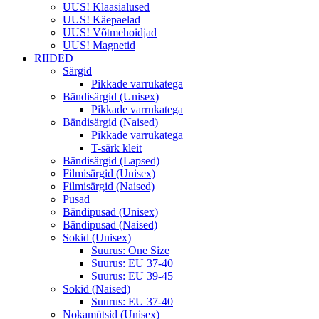
UUS! Klaasialused
UUS! Käepaelad
UUS! Võtmehoidjad
UUS! Magnetid
RIIDED
Särgid
Pikkade varrukatega
Bändisärgid (Unisex)
Pikkade varrukatega
Bändisärgid (Naised)
Pikkade varrukatega
T-särk kleit
Bändisärgid (Lapsed)
Filmisärgid (Unisex)
Filmisärgid (Naised)
Pusad
Bändipusad (Unisex)
Bändipusad (Naised)
Sokid (Unisex)
Suurus: One Size
Suurus: EU 37-40
Suurus: EU 39-45
Sokid (Naised)
Suurus: EU 37-40
Nokamütsid (Unisex)