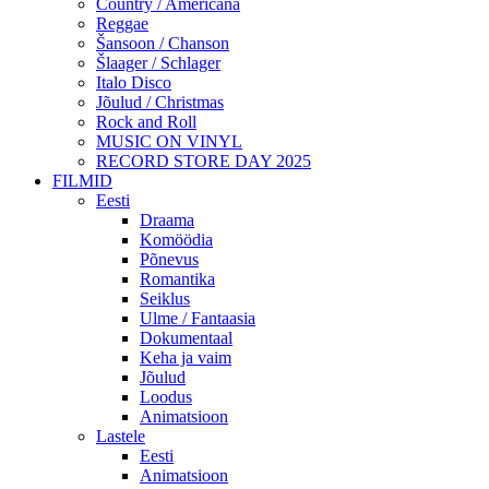
Country / Americana
Reggae
Šansoon / Chanson
Šlaager / Schlager
Italo Disco
Jõulud / Christmas
Rock and Roll
MUSIC ON VINYL
RECORD STORE DAY 2025
FILMID
Eesti
Draama
Komöödia
Põnevus
Romantika
Seiklus
Ulme / Fantaasia
Dokumentaal
Keha ja vaim
Jõulud
Loodus
Animatsioon
Lastele
Eesti
Animatsioon