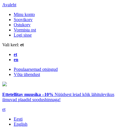
Avaleht
Minu konto
Soovikorv
Ostukorv
Vormista ost
Logi sisse
Vali keel:
et
et
en
Populaarsemad otsingud
Võta ühendust
Ettetellitav muusika –10%
Nüüdsest leiad kõik lähitulevikus
ilmuvad plaadid soodushinnaga!
et
Eesti
English