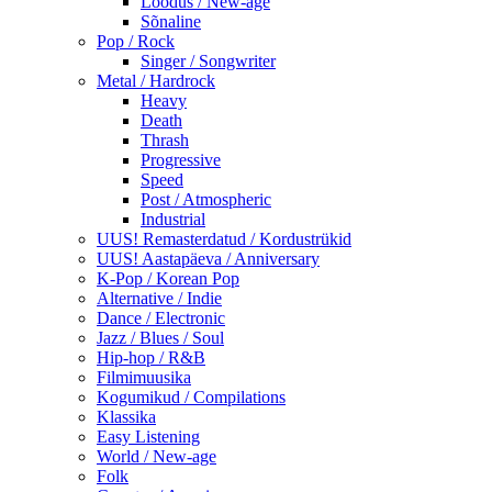
Loodus / New-age
Sõnaline
Pop / Rock
Singer / Songwriter
Metal / Hardrock
Heavy
Death
Thrash
Progressive
Speed
Post / Atmospheric
Industrial
UUS! Remasterdatud / Kordustrükid
UUS! Aastapäeva / Anniversary
K-Pop / Korean Pop
Alternative / Indie
Dance / Electronic
Jazz / Blues / Soul
Hip-hop / R&B
Filmimuusika
Kogumikud / Compilations
Klassika
Easy Listening
World / New-age
Folk