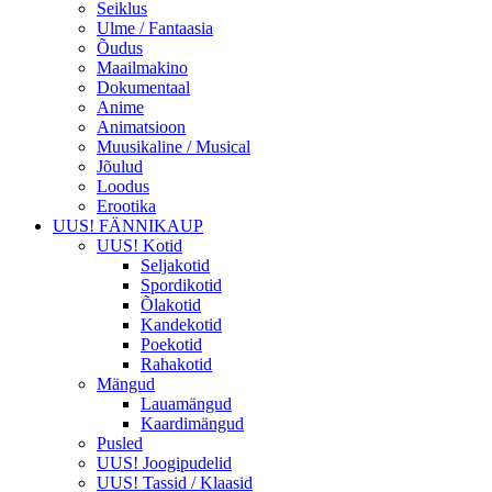
Seiklus
Ulme / Fantaasia
Õudus
Maailmakino
Dokumentaal
Anime
Animatsioon
Muusikaline / Musical
Jõulud
Loodus
Erootika
UUS! FÄNNIKAUP
UUS! Kotid
Seljakotid
Spordikotid
Õlakotid
Kandekotid
Poekotid
Rahakotid
Mängud
Lauamängud
Kaardimängud
Pusled
UUS! Joogipudelid
UUS! Tassid / Klaasid