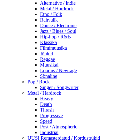
Alternative / Indie
Metal / Hardrock
Etno / Folk
Rahvalik
Dance / Electronic
Jazz / Blues / Soul
Hip-hop / R&B
Klassika
Filmimuusika
Jõulud
Reggae
Muusikal
Loodus / New-age
Sõnaline
Pop / Rock
Singer / Songwriter
Metal / Hardrock
Heavy
Death
Thrash
Progressive
Speed
Post / Atmospheric
Industrial
UUS! Remasterdatud / Kordustrükid