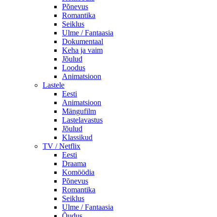
Põnevus
Romantika
Seiklus
Ulme / Fantaasia
Dokumentaal
Keha ja vaim
Jõulud
Loodus
Animatsioon
Lastele
Eesti
Animatsioon
Mängufilm
Lastelavastus
Jõulud
Klassikud
TV / Netflix
Eesti
Draama
Komöödia
Põnevus
Romantika
Seiklus
Ulme / Fantaasia
Õudus