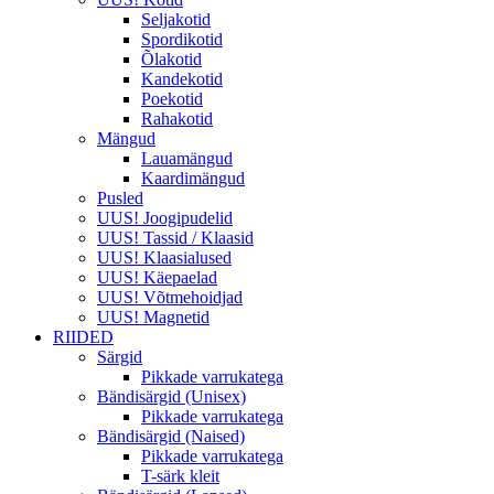
Seljakotid
Spordikotid
Õlakotid
Kandekotid
Poekotid
Rahakotid
Mängud
Lauamängud
Kaardimängud
Pusled
UUS! Joogipudelid
UUS! Tassid / Klaasid
UUS! Klaasialused
UUS! Käepaelad
UUS! Võtmehoidjad
UUS! Magnetid
RIIDED
Särgid
Pikkade varrukatega
Bändisärgid (Unisex)
Pikkade varrukatega
Bändisärgid (Naised)
Pikkade varrukatega
T-särk kleit