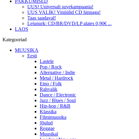
PAKKUMISED
UUS! Universali suvekampaania!
UUS VALIK! Vinüülid CD hinnaga!
Taas saadaval!
Leiunurk: CD/BR/DVD/LP alates 0,90€ ...
LAOS
Kategooriad
MUUSIKA
Eesti
Lastele
Pop / Rock
Alternative / Indie
Metal / Hardrock
Etno / Folk
Rahvalik
Dance / Electronic
Jazz / Blues / Soul
Hip-hop / R&B
Klassika
Filmimuusika
Jõulud
Reggae
Muusikal