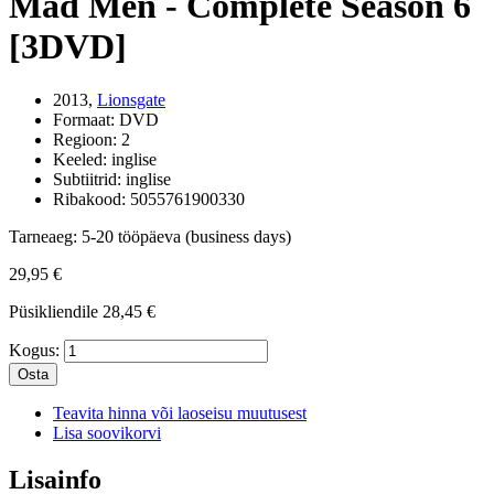
Mad Men - Complete Season 6
[3DVD]
2013,
Lionsgate
Formaat:
DVD
Regioon:
2
Keeled:
inglise
Subtiitrid:
inglise
Ribakood:
5055761900330
Tarneaeg:
5-20 tööpäeva (business days)
29,95 €
Püsikliendile
28,45 €
Kogus:
Osta
Teavita hinna või laoseisu muutusest
Lisa soovikorvi
Lisainfo