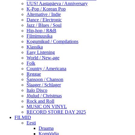
UUS! Aastapäeva / Anniversary
K-Pop / Korean Pop
Alternative / Indie
Dance / Electronic
Jazz / Blues / Soul
Hip-hop / R&B
Filmimuusika
Kogumikud / Compilations
Klassika
Easy Listening
World / New-age
Folk
Country / Americana
Reggae
Šansoon / Chanson
Šlaager / Schlager
Italo Disco
Jõulud / Christmas
Rock and Roll
MUSIC ON VINYL
RECORD STORE DAY 2025
FILMID
Eesti
Draama
Komöödia