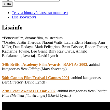
Osta
Teavita hinna või laoseisu muutusest
Lisa soovikorvi
Lisainfo
*Põnevusfilm, draamafilm, müsteerium
*Osades: Justin Theroux, Naomi Watts, Laura Elena Harring, Ann
Miller, Dan Hedaya, Mark Pellegrino, Brent Briscoe, Robert Forster,
Katharine Towne, Lee Grant, Billy Ray Cyrus, Angelo
Badalamenti, lavastaja David Lynch
54th British Academy Film Awards | BAFTAs 2002
: auhind
kategoorias
Best Editing
(Mary Sweeney)
54th Cannes Film Festival | Cannes 2001
: auhind kategoorias
Best Director
(David Lynch)
27th César Awards | César 2002
: auhind kategoorias
Best Foreign
Film (Meilleur film étranger)
(David Lynch)