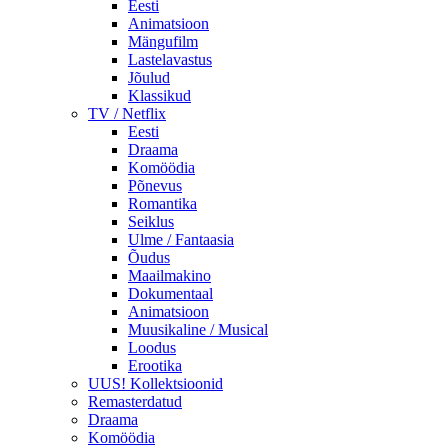
Eesti
Animatsioon
Mängufilm
Lastelavastus
Jõulud
Klassikud
TV / Netflix
Eesti
Draama
Komöödia
Põnevus
Romantika
Seiklus
Ulme / Fantaasia
Õudus
Maailmakino
Dokumentaal
Animatsioon
Muusikaline / Musical
Loodus
Erootika
UUS! Kollektsioonid
Remasterdatud
Draama
Komöödia