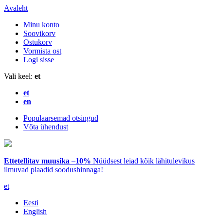
Avaleht
Minu konto
Soovikorv
Ostukorv
Vormista ost
Logi sisse
Vali keel:
et
et
en
Populaarsemad otsingud
Võta ühendust
Ettetellitav muusika –10%
Nüüdsest leiad kõik lähitulevikus
ilmuvad plaadid soodushinnaga!
et
Eesti
English