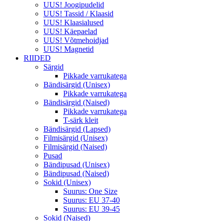
UUS! Joogipudelid
UUS! Tassid / Klaasid
UUS! Klaasialused
UUS! Käepaelad
UUS! Võtmehoidjad
UUS! Magnetid
RIIDED
Särgid
Pikkade varrukatega
Bändisärgid (Unisex)
Pikkade varrukatega
Bändisärgid (Naised)
Pikkade varrukatega
T-särk kleit
Bändisärgid (Lapsed)
Filmisärgid (Unisex)
Filmisärgid (Naised)
Pusad
Bändipusad (Unisex)
Bändipusad (Naised)
Sokid (Unisex)
Suurus: One Size
Suurus: EU 37-40
Suurus: EU 39-45
Sokid (Naised)