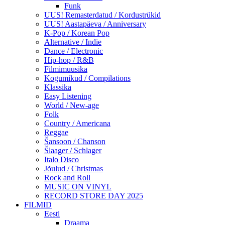
Funk
UUS! Remasterdatud / Kordustrükid
UUS! Aastapäeva / Anniversary
K-Pop / Korean Pop
Alternative / Indie
Dance / Electronic
Hip-hop / R&B
Filmimuusika
Kogumikud / Compilations
Klassika
Easy Listening
World / New-age
Folk
Country / Americana
Reggae
Šansoon / Chanson
Šlaager / Schlager
Italo Disco
Jõulud / Christmas
Rock and Roll
MUSIC ON VINYL
RECORD STORE DAY 2025
FILMID
Eesti
Draama