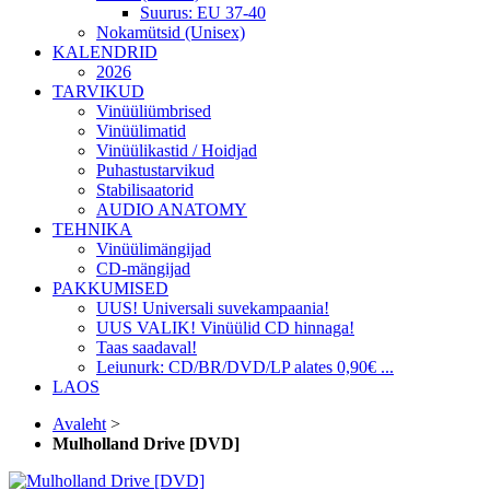
Suurus: EU 37-40
Nokamütsid (Unisex)
KALENDRID
2026
TARVIKUD
Vinüüliümbrised
Vinüülimatid
Vinüülikastid / Hoidjad
Puhastustarvikud
Stabilisaatorid
AUDIO ANATOMY
TEHNIKA
Vinüülimängijad
CD-mängijad
PAKKUMISED
UUS! Universali suvekampaania!
UUS VALIK! Vinüülid CD hinnaga!
Taas saadaval!
Leiunurk: CD/BR/DVD/LP alates 0,90€ ...
LAOS
Avaleht
>
Mulholland Drive [DVD]