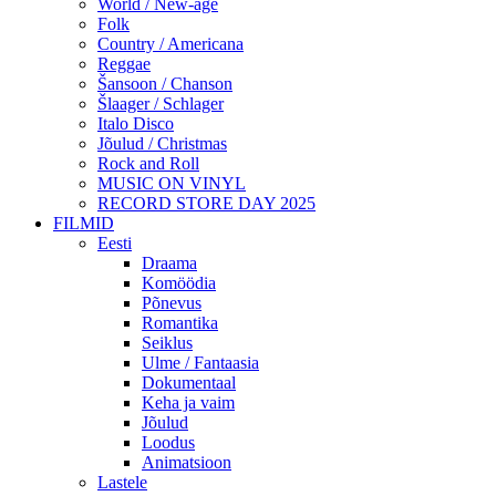
World / New-age
Folk
Country / Americana
Reggae
Šansoon / Chanson
Šlaager / Schlager
Italo Disco
Jõulud / Christmas
Rock and Roll
MUSIC ON VINYL
RECORD STORE DAY 2025
FILMID
Eesti
Draama
Komöödia
Põnevus
Romantika
Seiklus
Ulme / Fantaasia
Dokumentaal
Keha ja vaim
Jõulud
Loodus
Animatsioon
Lastele