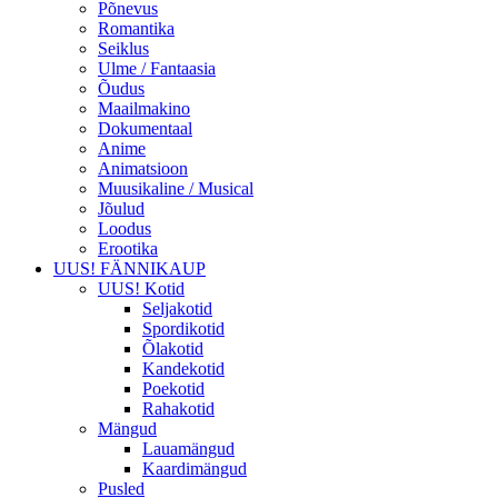
Põnevus
Romantika
Seiklus
Ulme / Fantaasia
Õudus
Maailmakino
Dokumentaal
Anime
Animatsioon
Muusikaline / Musical
Jõulud
Loodus
Erootika
UUS! FÄNNIKAUP
UUS! Kotid
Seljakotid
Spordikotid
Õlakotid
Kandekotid
Poekotid
Rahakotid
Mängud
Lauamängud
Kaardimängud
Pusled