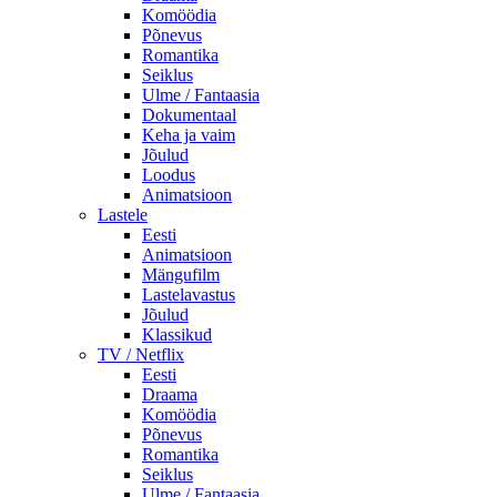
Komöödia
Põnevus
Romantika
Seiklus
Ulme / Fantaasia
Dokumentaal
Keha ja vaim
Jõulud
Loodus
Animatsioon
Lastele
Eesti
Animatsioon
Mängufilm
Lastelavastus
Jõulud
Klassikud
TV / Netflix
Eesti
Draama
Komöödia
Põnevus
Romantika
Seiklus
Ulme / Fantaasia