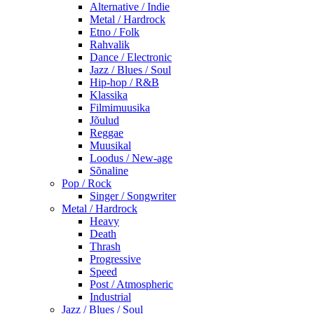
Alternative / Indie
Metal / Hardrock
Etno / Folk
Rahvalik
Dance / Electronic
Jazz / Blues / Soul
Hip-hop / R&B
Klassika
Filmimuusika
Jõulud
Reggae
Muusikal
Loodus / New-age
Sõnaline
Pop / Rock
Singer / Songwriter
Metal / Hardrock
Heavy
Death
Thrash
Progressive
Speed
Post / Atmospheric
Industrial
Jazz / Blues / Soul