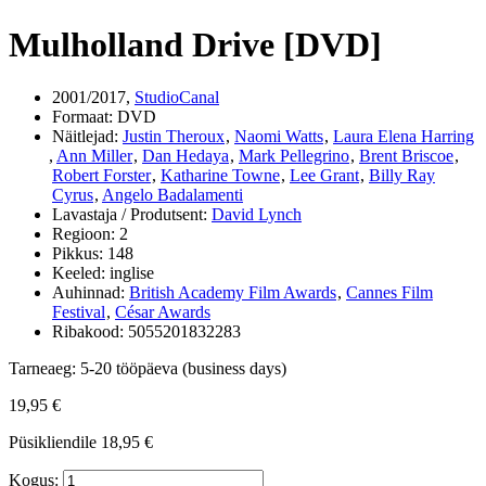
Mulholland Drive [DVD]
2001/2017,
StudioCanal
Formaat:
DVD
Näitlejad:
Justin Theroux
,
Naomi Watts
,
Laura Elena Harring
,
Ann Miller
,
Dan Hedaya
,
Mark Pellegrino
,
Brent Briscoe
,
Robert Forster
,
Katharine Towne
,
Lee Grant
,
Billy Ray
Cyrus
,
Angelo Badalamenti
Lavastaja / Produtsent:
David Lynch
Regioon:
2
Pikkus:
148
Keeled:
inglise
Auhinnad:
British Academy Film Awards
,
Cannes Film
Festival
,
César Awards
Ribakood:
5055201832283
Tarneaeg:
5-20 tööpäeva (business days)
19,95 €
Püsikliendile
18,95 €
Kogus: