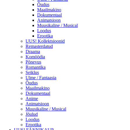
Õudus
Maailmakino
Dokumentaal
Animatsioon
Muusikaline / Musical
Loodus
Erootika
UUS! Kollektsioonid
Remasterdatud
Draama
Komöödia
Põnevus
Romantika
Seiklus
Ulme / Fantaasia
Õudus
Maailmakino
Dokumentaal
Anime
Animatsioon
Muusikaline / Musical
Jõulud
Loodus
Erootika
UUS! FÄNNIKAUP