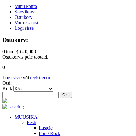
Minu konto
Soovikorv
Ostukorv
Vormista ost
Logi sisse
Ostukorv:
0 toode(t) -
0,00 €
Ostukorvis pole tooteid.
0
Logi sisse
või
registreeru
Otsi:
Kõik
Otsi
MUUSIKA
Eesti
Lastele
Pop / Rock