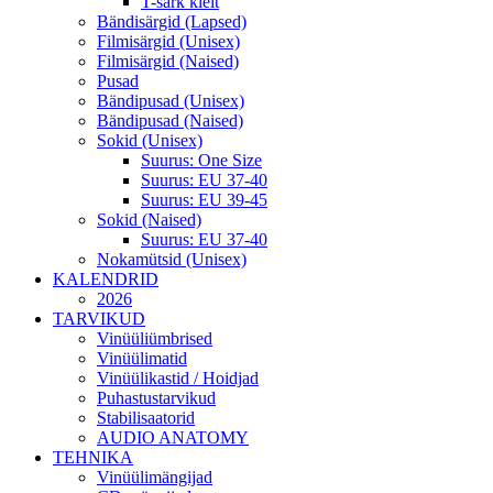
T-särk kleit
Bändisärgid (Lapsed)
Filmisärgid (Unisex)
Filmisärgid (Naised)
Pusad
Bändipusad (Unisex)
Bändipusad (Naised)
Sokid (Unisex)
Suurus: One Size
Suurus: EU 37-40
Suurus: EU 39-45
Sokid (Naised)
Suurus: EU 37-40
Nokamütsid (Unisex)
KALENDRID
2026
TARVIKUD
Vinüüliümbrised
Vinüülimatid
Vinüülikastid / Hoidjad
Puhastustarvikud
Stabilisaatorid
AUDIO ANATOMY
TEHNIKA
Vinüülimängijad