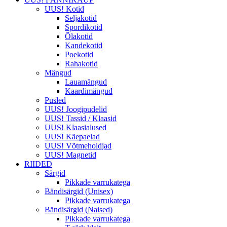
UUS! Kotid
Seljakotid
Spordikotid
Õlakotid
Kandekotid
Poekotid
Rahakotid
Mängud
Lauamängud
Kaardimängud
Pusled
UUS! Joogipudelid
UUS! Tassid / Klaasid
UUS! Klaasialused
UUS! Käepaelad
UUS! Võtmehoidjad
UUS! Magnetid
RIIDED
Särgid
Pikkade varrukatega
Bändisärgid (Unisex)
Pikkade varrukatega
Bändisärgid (Naised)
Pikkade varrukatega