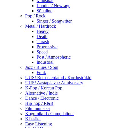
Muusikal
Loodus / New-age
Sõnaline
Pop / Rock
Singer / Songwriter
Metal / Hardrock
Heavy
Death
Thrash
Progressive
Speed
Post / Atmospheric
Industrial
Jazz / Blues / Soul
Funk
UUS! Remasterdatud / Kordustrükid
UUS! Aastapäeva / Anniversary
K-Pop / Korean Pop
Alternative / Indie
Dance / Electronic
Hip-hop / R&B
Filmimuusika
Kogumikud / Compilations
Klassika
Easy Listening