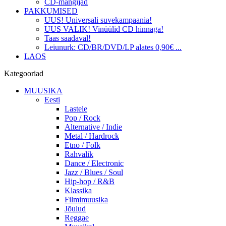
CD-mängijad
PAKKUMISED
UUS! Universali suvekampaania!
UUS VALIK! Vinüülid CD hinnaga!
Taas saadaval!
Leiunurk: CD/BR/DVD/LP alates 0,90€ ...
LAOS
Kategooriad
MUUSIKA
Eesti
Lastele
Pop / Rock
Alternative / Indie
Metal / Hardrock
Etno / Folk
Rahvalik
Dance / Electronic
Jazz / Blues / Soul
Hip-hop / R&B
Klassika
Filmimuusika
Jõulud
Reggae