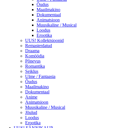
Õudus
Maailmakino
Dokumentaal
Animatsioon
Muusikaline / Musical
Loodus
Erootika
UUS! Kollektsioonid
Remasterdatud
Draama
Komöödia
Põnevus
Romantika
Seiklus
Ulme / Fantaasia
Õudus
Maailmakino
Dokumentaal
Anime
Animatsioon
Muusikaline / Musical
Jõulud
Loodus
Erootika
UUS! FÄNNIKAUP