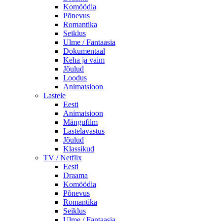
Komöödia
Põnevus
Romantika
Seiklus
Ulme / Fantaasia
Dokumentaal
Keha ja vaim
Jõulud
Loodus
Animatsioon
Lastele
Eesti
Animatsioon
Mängufilm
Lastelavastus
Jõulud
Klassikud
TV / Netflix
Eesti
Draama
Komöödia
Põnevus
Romantika
Seiklus
Ulme / Fantaasia