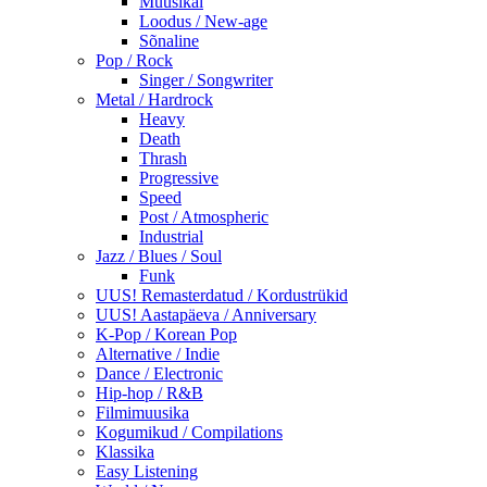
Muusikal
Loodus / New-age
Sõnaline
Pop / Rock
Singer / Songwriter
Metal / Hardrock
Heavy
Death
Thrash
Progressive
Speed
Post / Atmospheric
Industrial
Jazz / Blues / Soul
Funk
UUS! Remasterdatud / Kordustrükid
UUS! Aastapäeva / Anniversary
K-Pop / Korean Pop
Alternative / Indie
Dance / Electronic
Hip-hop / R&B
Filmimuusika
Kogumikud / Compilations
Klassika
Easy Listening