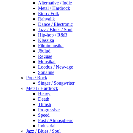
Alternative / Indie
Metal / Hardrock
Etno / Folk
Rahvalik
Dance / Electronic
Jazz / Blues / Soul
Hip-hop / R&B
Klassika
Filmimuusika
Jõulud
Reggae
Muusikal
Loodus / New-age
Sõnaline
Pop / Rock
Singer / Songwriter
Metal / Hardrock
Heavy
Death
Thrash
Progressive
Speed
Post / Atmospheric
Industrial
Jazz / Blues / Soul