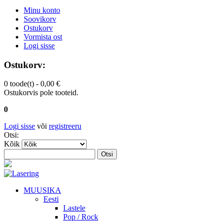
Minu konto
Soovikorv
Ostukorv
Vormista ost
Logi sisse
Ostukorv:
0 toode(t) -
0,00 €
Ostukorvis pole tooteid.
0
Logi sisse
või
registreeru
Otsi:
Kõik
Otsi
MUUSIKA
Eesti
Lastele
Pop / Rock