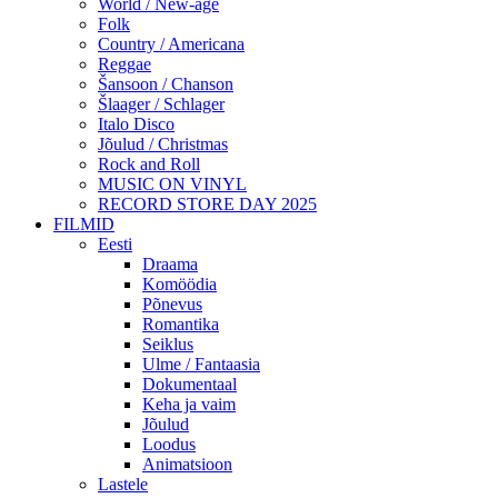
World / New-age
Folk
Country / Americana
Reggae
Šansoon / Chanson
Šlaager / Schlager
Italo Disco
Jõulud / Christmas
Rock and Roll
MUSIC ON VINYL
RECORD STORE DAY 2025
FILMID
Eesti
Draama
Komöödia
Põnevus
Romantika
Seiklus
Ulme / Fantaasia
Dokumentaal
Keha ja vaim
Jõulud
Loodus
Animatsioon
Lastele