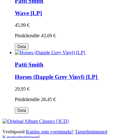
Patti Smith
Wave [LP]
45,99 €
Püsikliendile
43,69 €
Osta
Patti Smith
Horses (Dapple Grey Vinyl) [LP]
29,95 €
Püsikliendile
28,45 €
Osta
Veebipood
Kuidas ostu vormistada?
Tarnetingimused
Kasutustingimused