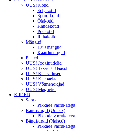
UUS! Kotid
Seljakotid
Spordikotid
Õlakotid
Kandekotid
Poekotid
Rahakotid
Mängud
Lauamängud
Kaardimängud
Pusled
UUS! Joogipudelid
UUS! Tassid / Klaasid
UUS! Klaasialused
UUS! Käepaelad
UUS! Võtmehoidjad
UUS! Magnetid
RIIDED
Särgid
Pikkade varrukatega
Bändisärgid (Unisex)
Pikkade varrukatega
Bändisärgid (Naised)
Pikkade varrukatega