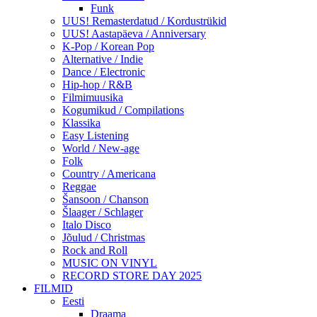
Funk
UUS! Remasterdatud / Kordustrükid
UUS! Aastapäeva / Anniversary
K-Pop / Korean Pop
Alternative / Indie
Dance / Electronic
Hip-hop / R&B
Filmimuusika
Kogumikud / Compilations
Klassika
Easy Listening
World / New-age
Folk
Country / Americana
Reggae
Šansoon / Chanson
Šlaager / Schlager
Italo Disco
Jõulud / Christmas
Rock and Roll
MUSIC ON VINYL
RECORD STORE DAY 2025
FILMID
Eesti
Draama