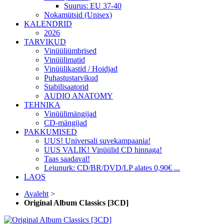
Suurus: EU 37-40
Nokamütsid (Unisex)
KALENDRID
2026
TARVIKUD
Vinüüliümbrised
Vinüülimatid
Vinüülikastid / Hoidjad
Puhastustarvikud
Stabilisaatorid
AUDIO ANATOMY
TEHNIKA
Vinüülimängijad
CD-mängijad
PAKKUMISED
UUS! Universali suvekampaania!
UUS VALIK! Vinüülid CD hinnaga!
Taas saadaval!
Leiunurk: CD/BR/DVD/LP alates 0,90€ ...
LAOS
Avaleht
>
Original Album Classics [3CD]