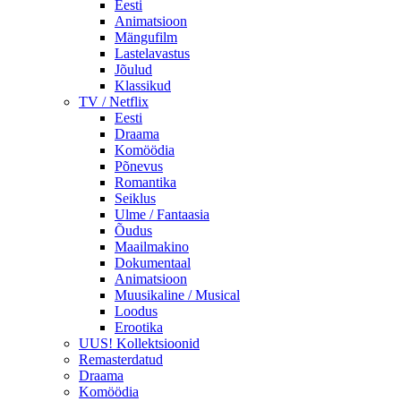
Eesti
Animatsioon
Mängufilm
Lastelavastus
Jõulud
Klassikud
TV / Netflix
Eesti
Draama
Komöödia
Põnevus
Romantika
Seiklus
Ulme / Fantaasia
Õudus
Maailmakino
Dokumentaal
Animatsioon
Muusikaline / Musical
Loodus
Erootika
UUS! Kollektsioonid
Remasterdatud
Draama
Komöödia