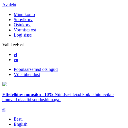
Avaleht
Minu konto
Soovikorv
Ostukorv
Vormista ost
Logi sisse
Vali keel:
et
et
en
Populaarsemad otsingud
Võta ühendust
Ettetellitav muusika –10%
Nüüdsest leiad kõik lähitulevikus
ilmuvad plaadid soodushinnaga!
et
Eesti
English