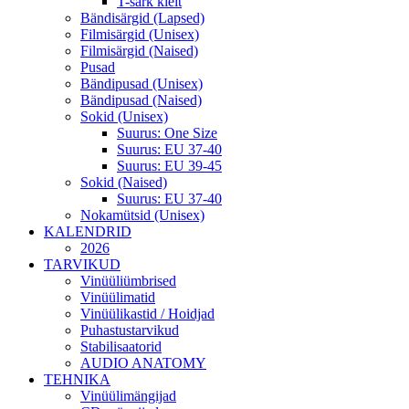
T-särk kleit
Bändisärgid (Lapsed)
Filmisärgid (Unisex)
Filmisärgid (Naised)
Pusad
Bändipusad (Unisex)
Bändipusad (Naised)
Sokid (Unisex)
Suurus: One Size
Suurus: EU 37-40
Suurus: EU 39-45
Sokid (Naised)
Suurus: EU 37-40
Nokamütsid (Unisex)
KALENDRID
2026
TARVIKUD
Vinüüliümbrised
Vinüülimatid
Vinüülikastid / Hoidjad
Puhastustarvikud
Stabilisaatorid
AUDIO ANATOMY
TEHNIKA
Vinüülimängijad