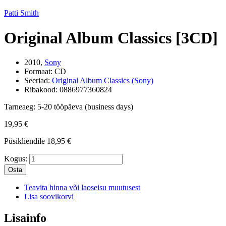
Patti Smith
Original Album Classics [3CD]
2010,
Sony
Formaat:
CD
Seeriad:
Original Album Classics (Sony)
Ribakood:
0886977360824
Tarneaeg:
5-20 tööpäeva (business days)
19,95 €
Püsikliendile
18,95 €
Kogus:
Osta
Teavita hinna või laoseisu muutusest
Lisa soovikorvi
Lisainfo