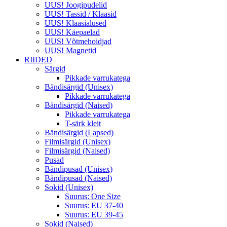
UUS! Joogipudelid
UUS! Tassid / Klaasid
UUS! Klaasialused
UUS! Käepaelad
UUS! Võtmehoidjad
UUS! Magnetid
RIIDED
Särgid
Pikkade varrukatega
Bändisärgid (Unisex)
Pikkade varrukatega
Bändisärgid (Naised)
Pikkade varrukatega
T-särk kleit
Bändisärgid (Lapsed)
Filmisärgid (Unisex)
Filmisärgid (Naised)
Pusad
Bändipusad (Unisex)
Bändipusad (Naised)
Sokid (Unisex)
Suurus: One Size
Suurus: EU 37-40
Suurus: EU 39-45
Sokid (Naised)