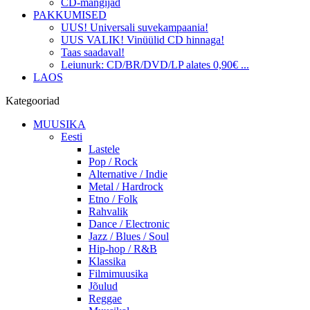
CD-mängijad
PAKKUMISED
UUS! Universali suvekampaania!
UUS VALIK! Vinüülid CD hinnaga!
Taas saadaval!
Leiunurk: CD/BR/DVD/LP alates 0,90€ ...
LAOS
Kategooriad
MUUSIKA
Eesti
Lastele
Pop / Rock
Alternative / Indie
Metal / Hardrock
Etno / Folk
Rahvalik
Dance / Electronic
Jazz / Blues / Soul
Hip-hop / R&B
Klassika
Filmimuusika
Jõulud
Reggae