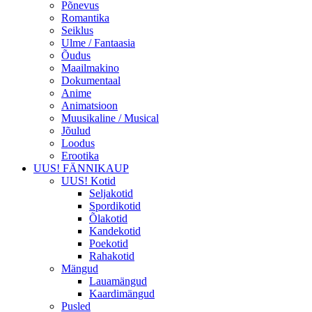
Põnevus
Romantika
Seiklus
Ulme / Fantaasia
Õudus
Maailmakino
Dokumentaal
Anime
Animatsioon
Muusikaline / Musical
Jõulud
Loodus
Erootika
UUS! FÄNNIKAUP
UUS! Kotid
Seljakotid
Spordikotid
Õlakotid
Kandekotid
Poekotid
Rahakotid
Mängud
Lauamängud
Kaardimängud
Pusled