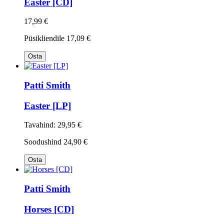
Easter [CD]
17,99 €
Püsikliendile
17,09 €
Osta
Patti Smith
Easter [LP]
Tavahind:
29,95 €
Soodushind
24,90 €
Osta
Patti Smith
Horses [CD]