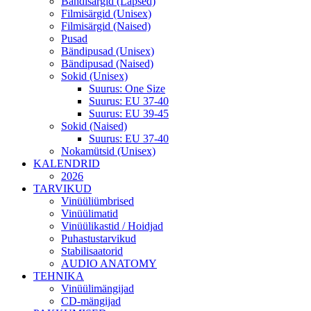
Bändisärgid (Lapsed)
Filmisärgid (Unisex)
Filmisärgid (Naised)
Pusad
Bändipusad (Unisex)
Bändipusad (Naised)
Sokid (Unisex)
Suurus: One Size
Suurus: EU 37-40
Suurus: EU 39-45
Sokid (Naised)
Suurus: EU 37-40
Nokamütsid (Unisex)
KALENDRID
2026
TARVIKUD
Vinüüliümbrised
Vinüülimatid
Vinüülikastid / Hoidjad
Puhastustarvikud
Stabilisaatorid
AUDIO ANATOMY
TEHNIKA
Vinüülimängijad
CD-mängijad