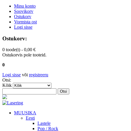
Minu konto
Soovikorv
Ostukorv
Vormista ost
Logi sisse
Ostukorv:
0 toode(t) -
0,00 €
Ostukorvis pole tooteid.
0
Logi sisse
või
registreeru
Otsi:
Kõik
Otsi
MUUSIKA
Eesti
Lastele
Pop / Rock