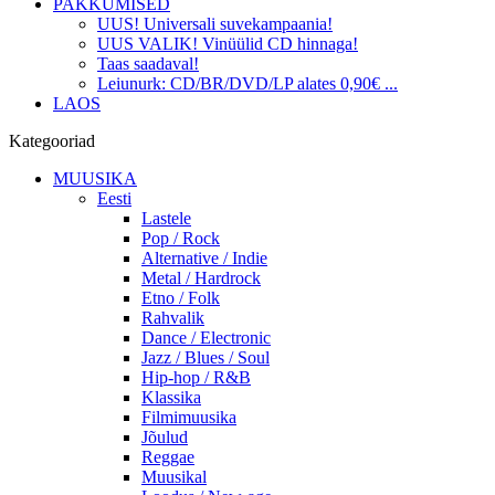
PAKKUMISED
UUS! Universali suvekampaania!
UUS VALIK! Vinüülid CD hinnaga!
Taas saadaval!
Leiunurk: CD/BR/DVD/LP alates 0,90€ ...
LAOS
Kategooriad
MUUSIKA
Eesti
Lastele
Pop / Rock
Alternative / Indie
Metal / Hardrock
Etno / Folk
Rahvalik
Dance / Electronic
Jazz / Blues / Soul
Hip-hop / R&B
Klassika
Filmimuusika
Jõulud
Reggae
Muusikal