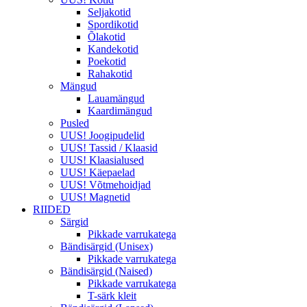
Seljakotid
Spordikotid
Õlakotid
Kandekotid
Poekotid
Rahakotid
Mängud
Lauamängud
Kaardimängud
Pusled
UUS! Joogipudelid
UUS! Tassid / Klaasid
UUS! Klaasialused
UUS! Käepaelad
UUS! Võtmehoidjad
UUS! Magnetid
RIIDED
Särgid
Pikkade varrukatega
Bändisärgid (Unisex)
Pikkade varrukatega
Bändisärgid (Naised)
Pikkade varrukatega
T-särk kleit