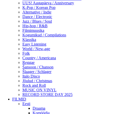
UUS! Aastapäeva / Anniversary
K-Pop / Korean Pop
Alternative / Indie
Dance / Electronic
Jazz / Blues / Soul
Hip-hop / R&B
Filmimuusika
Kogumikud / Compilations
Klassika
Easy Listening
World / New-age
Folk
Country / Americana
Reggae
Šansoon / Chanson
Šlaager / Schlager
Italo Disco
Jõulud / Christmas
Rock and Roll
MUSIC ON VINYL
RECORD STORE DAY 2025
FILMID
Eesti
Draama
Komöödia