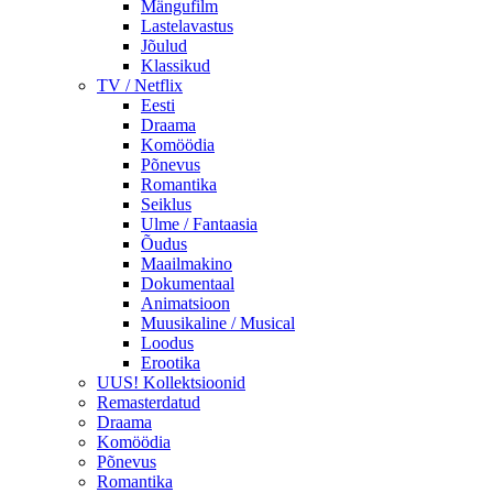
Mängufilm
Lastelavastus
Jõulud
Klassikud
TV / Netflix
Eesti
Draama
Komöödia
Põnevus
Romantika
Seiklus
Ulme / Fantaasia
Õudus
Maailmakino
Dokumentaal
Animatsioon
Muusikaline / Musical
Loodus
Erootika
UUS! Kollektsioonid
Remasterdatud
Draama
Komöödia
Põnevus
Romantika