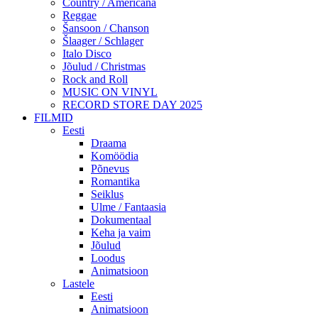
Country / Americana
Reggae
Šansoon / Chanson
Šlaager / Schlager
Italo Disco
Jõulud / Christmas
Rock and Roll
MUSIC ON VINYL
RECORD STORE DAY 2025
FILMID
Eesti
Draama
Komöödia
Põnevus
Romantika
Seiklus
Ulme / Fantaasia
Dokumentaal
Keha ja vaim
Jõulud
Loodus
Animatsioon
Lastele
Eesti
Animatsioon