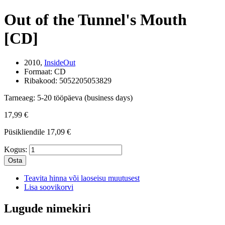
Out of the Tunnel's Mouth
[CD]
2010,
InsideOut
Formaat:
CD
Ribakood:
5052205053829
Tarneaeg:
5-20 tööpäeva (business days)
17,99 €
Püsikliendile
17,09 €
Kogus:
Osta
Teavita hinna või laoseisu muutusest
Lisa soovikorvi
Lugude nimekiri