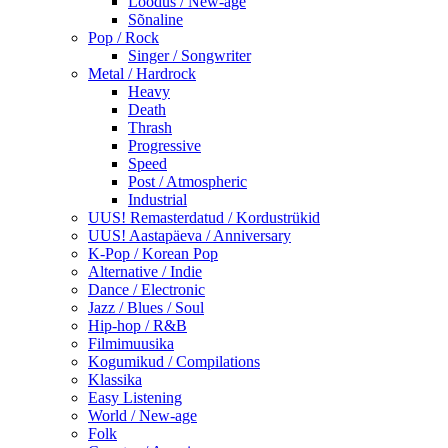
Loodus / New-age
Sõnaline
Pop / Rock
Singer / Songwriter
Metal / Hardrock
Heavy
Death
Thrash
Progressive
Speed
Post / Atmospheric
Industrial
UUS! Remasterdatud / Kordustrükid
UUS! Aastapäeva / Anniversary
K-Pop / Korean Pop
Alternative / Indie
Dance / Electronic
Jazz / Blues / Soul
Hip-hop / R&B
Filmimuusika
Kogumikud / Compilations
Klassika
Easy Listening
World / New-age
Folk