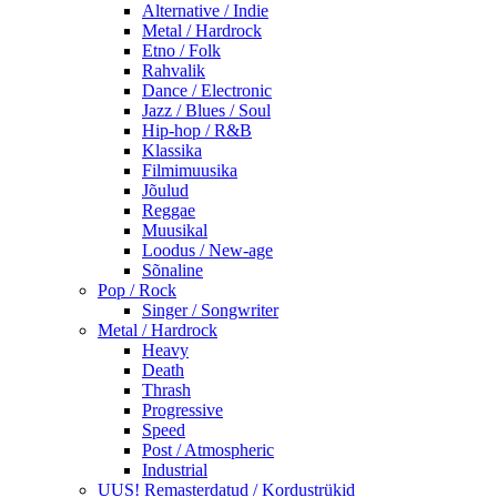
Alternative / Indie
Metal / Hardrock
Etno / Folk
Rahvalik
Dance / Electronic
Jazz / Blues / Soul
Hip-hop / R&B
Klassika
Filmimuusika
Jõulud
Reggae
Muusikal
Loodus / New-age
Sõnaline
Pop / Rock
Singer / Songwriter
Metal / Hardrock
Heavy
Death
Thrash
Progressive
Speed
Post / Atmospheric
Industrial
UUS! Remasterdatud / Kordustrükid