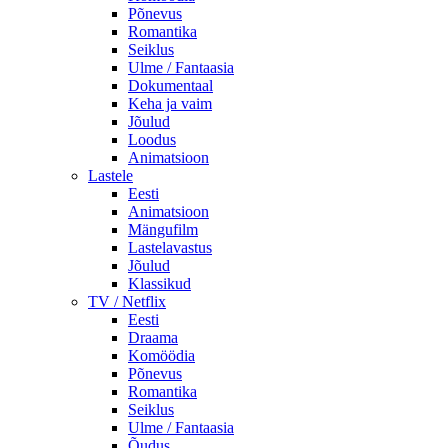
Põnevus
Romantika
Seiklus
Ulme / Fantaasia
Dokumentaal
Keha ja vaim
Jõulud
Loodus
Animatsioon
Lastele
Eesti
Animatsioon
Mängufilm
Lastelavastus
Jõulud
Klassikud
TV / Netflix
Eesti
Draama
Komöödia
Põnevus
Romantika
Seiklus
Ulme / Fantaasia
Õudus