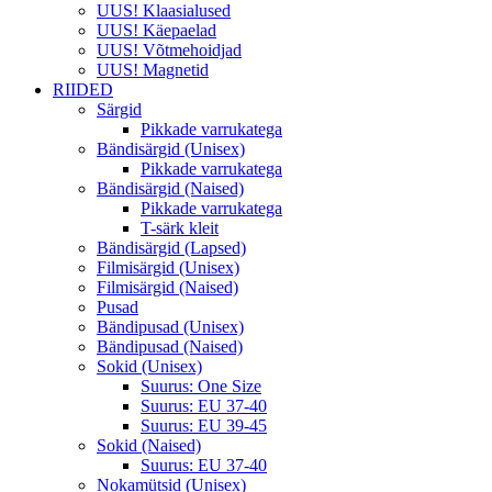
UUS! Klaasialused
UUS! Käepaelad
UUS! Võtmehoidjad
UUS! Magnetid
RIIDED
Särgid
Pikkade varrukatega
Bändisärgid (Unisex)
Pikkade varrukatega
Bändisärgid (Naised)
Pikkade varrukatega
T-särk kleit
Bändisärgid (Lapsed)
Filmisärgid (Unisex)
Filmisärgid (Naised)
Pusad
Bändipusad (Unisex)
Bändipusad (Naised)
Sokid (Unisex)
Suurus: One Size
Suurus: EU 37-40
Suurus: EU 39-45
Sokid (Naised)
Suurus: EU 37-40
Nokamütsid (Unisex)