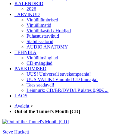
KALENDRID
2026
TARVIKUD
Vinüüliümbrised
Vinüülimatid
Vinüülikastid / Hoidjad
Puhastustarvikud
Stabilisaatorid
AUDIO ANATOMY
TEHNIKA
Vinüülimängijad
CD-mängijad
PAKKUMISED
UUS! Universali suvekampaania!
UUS VALIK! Vinüülid CD hinnaga!
Taas saadaval!
Leiunurk: CD/BR/DVD/LP alates 0,90€ ...
LAOS
Avaleht
>
Out of the Tunnel's Mouth [CD]
Steve Hackett