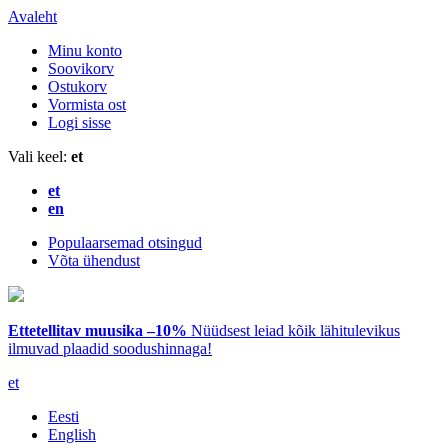
Avaleht
Minu konto
Soovikorv
Ostukorv
Vormista ost
Logi sisse
Vali keel:
et
et
en
Populaarsemad otsingud
Võta ühendust
Ettetellitav muusika –10%
Nüüdsest leiad kõik lähitulevikus
ilmuvad plaadid soodushinnaga!
et
Eesti
English