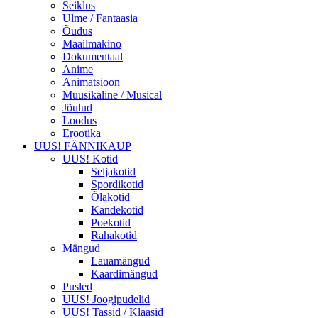
Seiklus
Ulme / Fantaasia
Õudus
Maailmakino
Dokumentaal
Anime
Animatsioon
Muusikaline / Musical
Jõulud
Loodus
Erootika
UUS! FÄNNIKAUP
UUS! Kotid
Seljakotid
Spordikotid
Õlakotid
Kandekotid
Poekotid
Rahakotid
Mängud
Lauamängud
Kaardimängud
Pusled
UUS! Joogipudelid
UUS! Tassid / Klaasid