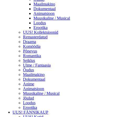
Maailmakino
Dokumentaal
Animatsioon
Muusikaline / Musical
Loodus
Erootika
UUS! Kollektsioonid
Remasterdatud
Draama
Komöödia
Põnevus
Romantika
Seiklus
Ulme / Fantaasia
Õudus
Maailmakino
Dokumentaal
Anime
Animatsioon
Muusikaline / Musical
Jõulud
Loodus
Erootika
UUS! FÄNNIKAUP
UUS! Kotid