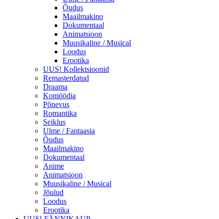
Õudus
Maailmakino
Dokumentaal
Animatsioon
Muusikaline / Musical
Loodus
Erootika
UUS! Kollektsioonid
Remasterdatud
Draama
Komöödia
Põnevus
Romantika
Seiklus
Ulme / Fantaasia
Õudus
Maailmakino
Dokumentaal
Anime
Animatsioon
Muusikaline / Musical
Jõulud
Loodus
Erootika
UUS! FÄNNIKAUP