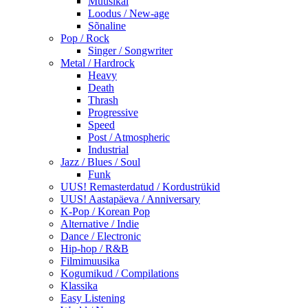
Muusikal
Loodus / New-age
Sõnaline
Pop / Rock
Singer / Songwriter
Metal / Hardrock
Heavy
Death
Thrash
Progressive
Speed
Post / Atmospheric
Industrial
Jazz / Blues / Soul
Funk
UUS! Remasterdatud / Kordustrükid
UUS! Aastapäeva / Anniversary
K-Pop / Korean Pop
Alternative / Indie
Dance / Electronic
Hip-hop / R&B
Filmimuusika
Kogumikud / Compilations
Klassika
Easy Listening