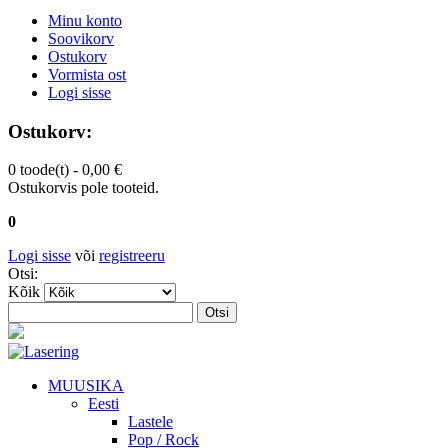
Minu konto
Soovikorv
Ostukorv
Vormista ost
Logi sisse
Ostukorv:
0 toode(t) -
0,00 €
Ostukorvis pole tooteid.
0
Logi sisse
või
registreeru
Otsi:
Kõik
Otsi
MUUSIKA
Eesti
Lastele
Pop / Rock