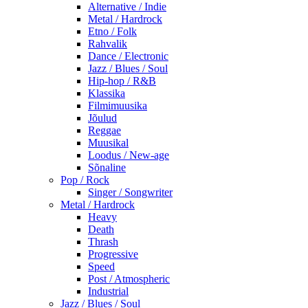
Alternative / Indie
Metal / Hardrock
Etno / Folk
Rahvalik
Dance / Electronic
Jazz / Blues / Soul
Hip-hop / R&B
Klassika
Filmimuusika
Jõulud
Reggae
Muusikal
Loodus / New-age
Sõnaline
Pop / Rock
Singer / Songwriter
Metal / Hardrock
Heavy
Death
Thrash
Progressive
Speed
Post / Atmospheric
Industrial
Jazz / Blues / Soul