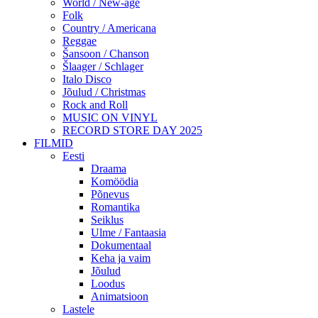
World / New-age
Folk
Country / Americana
Reggae
Šansoon / Chanson
Šlaager / Schlager
Italo Disco
Jõulud / Christmas
Rock and Roll
MUSIC ON VINYL
RECORD STORE DAY 2025
FILMID
Eesti
Draama
Komöödia
Põnevus
Romantika
Seiklus
Ulme / Fantaasia
Dokumentaal
Keha ja vaim
Jõulud
Loodus
Animatsioon
Lastele