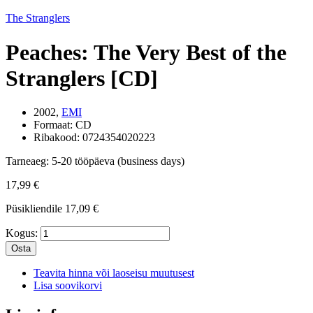
The Stranglers
Peaches: The Very Best of the
Stranglers [CD]
2002,
EMI
Formaat:
CD
Ribakood:
0724354020223
Tarneaeg:
5-20 tööpäeva (business days)
17,99 €
Püsikliendile
17,09 €
Kogus:
Osta
Teavita hinna või laoseisu muutusest
Lisa soovikorvi