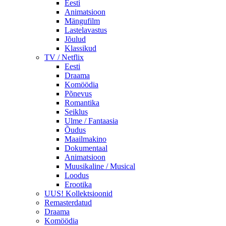
Eesti
Animatsioon
Mängufilm
Lastelavastus
Jõulud
Klassikud
TV / Netflix
Eesti
Draama
Komöödia
Põnevus
Romantika
Seiklus
Ulme / Fantaasia
Õudus
Maailmakino
Dokumentaal
Animatsioon
Muusikaline / Musical
Loodus
Erootika
UUS! Kollektsioonid
Remasterdatud
Draama
Komöödia