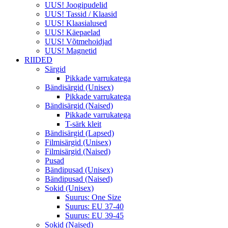
UUS! Joogipudelid
UUS! Tassid / Klaasid
UUS! Klaasialused
UUS! Käepaelad
UUS! Võtmehoidjad
UUS! Magnetid
RIIDED
Särgid
Pikkade varrukatega
Bändisärgid (Unisex)
Pikkade varrukatega
Bändisärgid (Naised)
Pikkade varrukatega
T-särk kleit
Bändisärgid (Lapsed)
Filmisärgid (Unisex)
Filmisärgid (Naised)
Pusad
Bändipusad (Unisex)
Bändipusad (Naised)
Sokid (Unisex)
Suurus: One Size
Suurus: EU 37-40
Suurus: EU 39-45
Sokid (Naised)