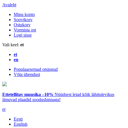
Avaleht
Minu konto
Soovikorv
Ostukorv
Vormista ost
Logi sisse
Vali keel:
et
et
en
Populaarsemad otsingud
Võta ühendust
Ettetellitav muusika –10%
Nüüdsest leiad kõik lähitulevikus
ilmuvad plaadid soodushinnaga!
et
Eesti
English