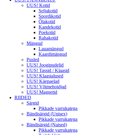
UUS! Kotid
Seljakotid
Spordikotid
Õlakotid
Kandekotid
Poekotid
Rahakotid
Mängud
Lauamängud
Kaardimängud
Pusled
UUS! Joogipudelid
UUS! Tassid / Klaasid
UUS! Klaasialused
UUS! Käepaelad
UUS! Võtmehoidjad
UUS! Magnetid
RIIDED
Särgid
Pikkade varrukatega
Bändisärgid (Unisex)
Pikkade varrukatega
Bändisärgid (Naised)
Pikkade varrukatega