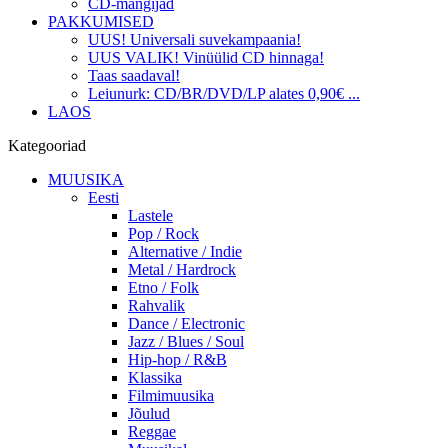
CD-mängijad
PAKKUMISED
UUS! Universali suvekampaania!
UUS VALIK! Vinüülid CD hinnaga!
Taas saadaval!
Leiunurk: CD/BR/DVD/LP alates 0,90€ ...
LAOS
Kategooriad
MUUSIKA
Eesti
Lastele
Pop / Rock
Alternative / Indie
Metal / Hardrock
Etno / Folk
Rahvalik
Dance / Electronic
Jazz / Blues / Soul
Hip-hop / R&B
Klassika
Filmimuusika
Jõulud
Reggae