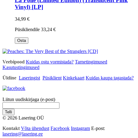
La Folie (Limited Edition) (Translucent Pink
Vinyl) [LP]
34,99 €
Püsikliendile
33,24 €
Osta
Veebipood
Kuidas ostu vormistada?
Tarnetingimused
Kasutustingimused
Üldine
Laseringist
Püsiklient
Kinkekaart
Kuidas kaupa tagastada?
Liitun uudiskirjaga (e-post)
Telli
© 2026 Lasering OÜ
Kontakt
Võta ühendust
Facebook
Instagram
E-post:
lasering@lasering.ee