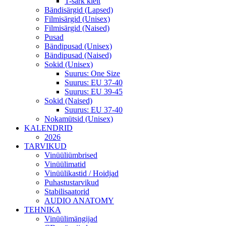
T-särk kleit
Bändisärgid (Lapsed)
Filmisärgid (Unisex)
Filmisärgid (Naised)
Pusad
Bändipusad (Unisex)
Bändipusad (Naised)
Sokid (Unisex)
Suurus: One Size
Suurus: EU 37-40
Suurus: EU 39-45
Sokid (Naised)
Suurus: EU 37-40
Nokamütsid (Unisex)
KALENDRID
2026
TARVIKUD
Vinüüliümbrised
Vinüülimatid
Vinüülikastid / Hoidjad
Puhastustarvikud
Stabilisaatorid
AUDIO ANATOMY
TEHNIKA
Vinüülimängijad