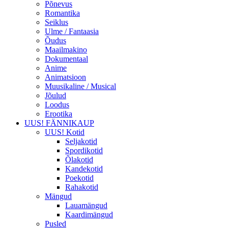
Põnevus
Romantika
Seiklus
Ulme / Fantaasia
Õudus
Maailmakino
Dokumentaal
Anime
Animatsioon
Muusikaline / Musical
Jõulud
Loodus
Erootika
UUS! FÄNNIKAUP
UUS! Kotid
Seljakotid
Spordikotid
Õlakotid
Kandekotid
Poekotid
Rahakotid
Mängud
Lauamängud
Kaardimängud
Pusled