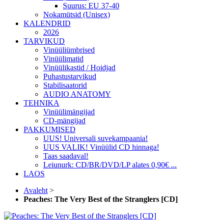
Suurus: EU 37-40
Nokamütsid (Unisex)
KALENDRID
2026
TARVIKUD
Vinüüliümbrised
Vinüülimatid
Vinüülikastid / Hoidjad
Puhastustarvikud
Stabilisaatorid
AUDIO ANATOMY
TEHNIKA
Vinüülimängijad
CD-mängijad
PAKKUMISED
UUS! Universali suvekampaania!
UUS VALIK! Vinüülid CD hinnaga!
Taas saadaval!
Leiunurk: CD/BR/DVD/LP alates 0,90€ ...
LAOS
Avaleht
>
Peaches: The Very Best of the Stranglers [CD]