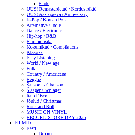
Funk
UUS! Remasterdatud / Kordustrükid
UUS! Aastapäeva / Anniversary
K-Pop / Korean Pop
Alternative / Indie
Dance / Electronic
Hip-hop / R&B
Filmimuusika
Kogumikud / Compilations
Klassika
Easy Listening
World / New-age
Folk
Country / Americana
Reggae
Šansoon / Chanson
Šlaager / Schlager
Italo Disco
Jõulud / Christmas
Rock and Roll
MUSIC ON VINYL
RECORD STORE DAY 2025
FILMID
Eesti
Draama