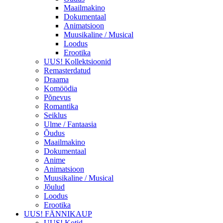
Maailmakino
Dokumentaal
Animatsioon
Muusikaline / Musical
Loodus
Erootika
UUS! Kollektsioonid
Remasterdatud
Draama
Komöödia
Põnevus
Romantika
Seiklus
Ulme / Fantaasia
Õudus
Maailmakino
Dokumentaal
Anime
Animatsioon
Muusikaline / Musical
Jõulud
Loodus
Erootika
UUS! FÄNNIKAUP
UUS! Kotid