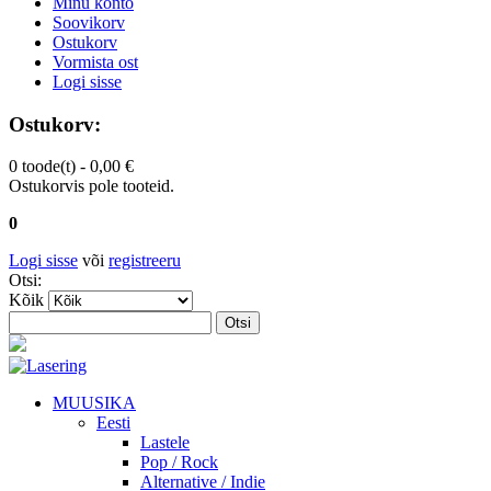
Minu konto
Soovikorv
Ostukorv
Vormista ost
Logi sisse
Ostukorv:
0 toode(t) -
0,00 €
Ostukorvis pole tooteid.
0
Logi sisse
või
registreeru
Otsi:
Kõik
Otsi
MUUSIKA
Eesti
Lastele
Pop / Rock
Alternative / Indie