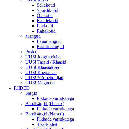
Seljakotid
Spordikotid
Õlakotid
Kandekotid
Poekotid
Rahakotid
Mängud
Lauamängud
Kaardimängud
Pusled
UUS! Joogipudelid
UUS! Tassid / Klaasid
UUS! Klaasialused
UUS! Käepaelad
UUS! Võtmehoidjad
UUS! Magnetid
RIIDED
Särgid
Pikkade varrukatega
Bändisärgid (Unisex)
Pikkade varrukatega
Bändisärgid (Naised)
Pikkade varrukatega
T-särk kleit