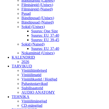
Bändisärgid (Lapsed)
Filmisärgid (Unisex)
Filmisärgid (Naised)
Pusad
Bändipusad (Unisex)
Bändipusad (Naised)
Sokid (Unisex)
Suurus: One Size
Suurus: EU 37-40
Suurus: EU 39-45
Sokid (Naised)
Suurus: EU 37-40
Nokamütsid (Unisex)
KALENDRID
2026
TARVIKUD
Vinüüliümbrised
Vinüülimatid
Vinüülikastid / Hoidjad
Puhastustarvikud
Stabilisaatorid
AUDIO ANATOMY
TEHNIKA
Vinüülimängijad
CD-mängijad