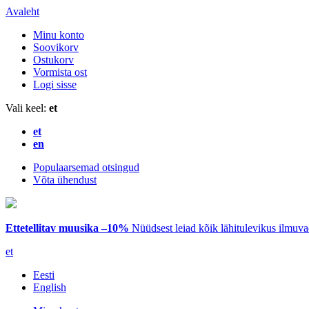
Avaleht
Minu konto
Soovikorv
Ostukorv
Vormista ost
Logi sisse
Vali keel:
et
et
en
Populaarsemad otsingud
Võta ühendust
Ettetellitav muusika –10%
Nüüdsest leiad kõik lähitulevikus ilmuv
et
Eesti
English