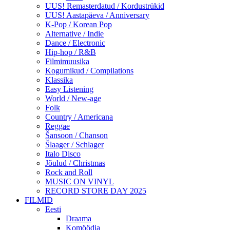
UUS! Remasterdatud / Kordustrükid
UUS! Aastapäeva / Anniversary
K-Pop / Korean Pop
Alternative / Indie
Dance / Electronic
Hip-hop / R&B
Filmimuusika
Kogumikud / Compilations
Klassika
Easy Listening
World / New-age
Folk
Country / Americana
Reggae
Šansoon / Chanson
Šlaager / Schlager
Italo Disco
Jõulud / Christmas
Rock and Roll
MUSIC ON VINYL
RECORD STORE DAY 2025
FILMID
Eesti
Draama
Komöödia