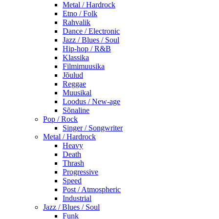
Metal / Hardrock
Etno / Folk
Rahvalik
Dance / Electronic
Jazz / Blues / Soul
Hip-hop / R&B
Klassika
Filmimuusika
Jõulud
Reggae
Muusikal
Loodus / New-age
Sõnaline
Pop / Rock
Singer / Songwriter
Metal / Hardrock
Heavy
Death
Thrash
Progressive
Speed
Post / Atmospheric
Industrial
Jazz / Blues / Soul
Funk