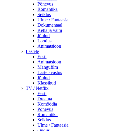
Põnevus
Romantika
Seiklus
Ulme / Fantaasia
Dokumentaal
Keha ja vaim
Jõulud
Loodus
Animatsioon
Lastele
Eesti
Animatsioon
Mängufilm
Lastelavastus
Jõulud
Klassikud
TV / Netflix
Eesti
Draama
Komöödia
Põnevus
Romantika
Seiklus
Ulme / Fantaasia
Õudus