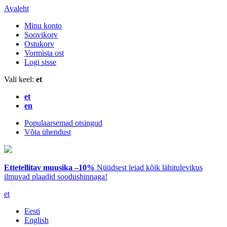
Avaleht
Minu konto
Soovikorv
Ostukorv
Vormista ost
Logi sisse
Vali keel:
et
et
en
Populaarsemad otsingud
Võta ühendust
Ettetellitav muusika –10%
Nüüdsest leiad kõik lähitulevikus
ilmuvad plaadid soodushinnaga!
et
Eesti
English