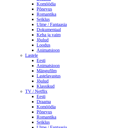
Komöödia
Põnevus
Romantika
Seiklus
Ulme / Fantaasia
Dokumentaal
Keha ja vaim
Jõulud
Loodus
Animatsioon
Lastele
Eesti
Animatsioon
Mängufilm
Lastelavastus
Jõulud
Klassikud
TV / Netflix
Eesti
Draama
Komöödia
Põnevus
Romantika
Seiklus
Ulme / Fantaasia