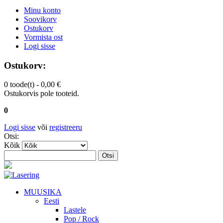
Minu konto
Soovikorv
Ostukorv
Vormista ost
Logi sisse
Ostukorv:
0 toode(t) -
0,00 €
Ostukorvis pole tooteid.
0
Logi sisse
või
registreeru
Otsi:
Kõik
Otsi
MUUSIKA
Eesti
Lastele
Pop / Rock