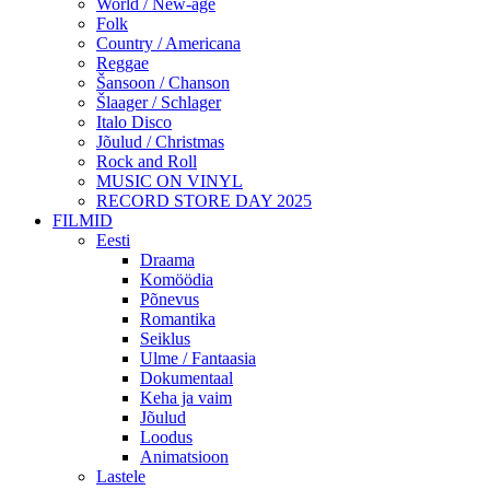
World / New-age
Folk
Country / Americana
Reggae
Šansoon / Chanson
Šlaager / Schlager
Italo Disco
Jõulud / Christmas
Rock and Roll
MUSIC ON VINYL
RECORD STORE DAY 2025
FILMID
Eesti
Draama
Komöödia
Põnevus
Romantika
Seiklus
Ulme / Fantaasia
Dokumentaal
Keha ja vaim
Jõulud
Loodus
Animatsioon
Lastele