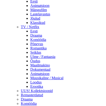
Eesti
Animatsioon
Mängufilm
Lastelavastus
Jõulud
Klassikud
TV / Netflix
Eesti
Draama
Komöödia
Põnevus
Romantika
Seiklus
Ulme / Fantaasia
Õudus
Maailmakino
Dokumentaal
Animatsioon
Muusikaline / Musical
Loodus
Erootika
UUS! Kollektsioonid
Remasterdatud
Draama
Komöödia