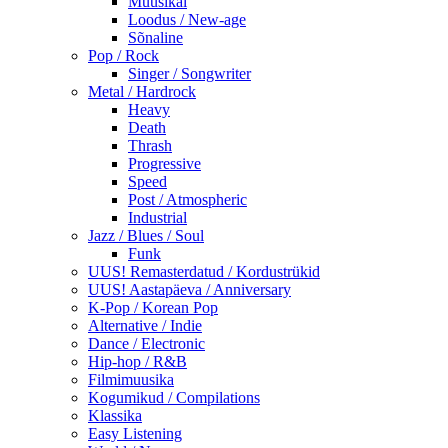
Muusikal
Loodus / New-age
Sõnaline
Pop / Rock
Singer / Songwriter
Metal / Hardrock
Heavy
Death
Thrash
Progressive
Speed
Post / Atmospheric
Industrial
Jazz / Blues / Soul
Funk
UUS! Remasterdatud / Kordustrükid
UUS! Aastapäeva / Anniversary
K-Pop / Korean Pop
Alternative / Indie
Dance / Electronic
Hip-hop / R&B
Filmimuusika
Kogumikud / Compilations
Klassika
Easy Listening