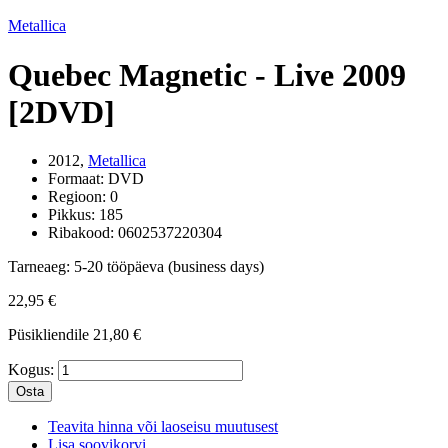
Metallica
Quebec Magnetic - Live 2009
[2DVD]
2012,
Metallica
Formaat:
DVD
Regioon:
0
Pikkus:
185
Ribakood:
0602537220304
Tarneaeg:
5-20 tööpäeva (business days)
22,95 €
Püsikliendile
21,80 €
Kogus:
Osta
Teavita hinna või laoseisu muutusest
Lisa soovikorvi