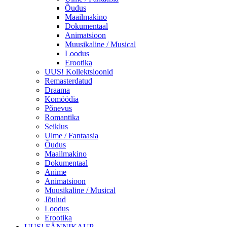
Õudus
Maailmakino
Dokumentaal
Animatsioon
Muusikaline / Musical
Loodus
Erootika
UUS! Kollektsioonid
Remasterdatud
Draama
Komöödia
Põnevus
Romantika
Seiklus
Ulme / Fantaasia
Õudus
Maailmakino
Dokumentaal
Anime
Animatsioon
Muusikaline / Musical
Jõulud
Loodus
Erootika
UUS! FÄNNIKAUP