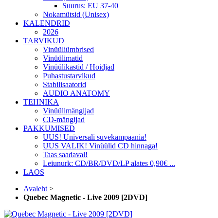
Suurus: EU 37-40
Nokamütsid (Unisex)
KALENDRID
2026
TARVIKUD
Vinüüliümbrised
Vinüülimatid
Vinüülikastid / Hoidjad
Puhastustarvikud
Stabilisaatorid
AUDIO ANATOMY
TEHNIKA
Vinüülimängijad
CD-mängijad
PAKKUMISED
UUS! Universali suvekampaania!
UUS VALIK! Vinüülid CD hinnaga!
Taas saadaval!
Leiunurk: CD/BR/DVD/LP alates 0,90€ ...
LAOS
Avaleht
>
Quebec Magnetic - Live 2009 [2DVD]