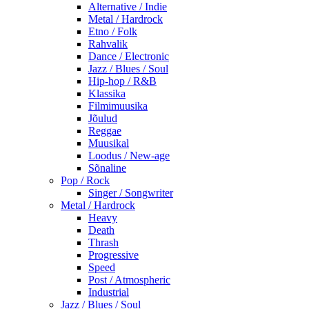
Alternative / Indie
Metal / Hardrock
Etno / Folk
Rahvalik
Dance / Electronic
Jazz / Blues / Soul
Hip-hop / R&B
Klassika
Filmimuusika
Jõulud
Reggae
Muusikal
Loodus / New-age
Sõnaline
Pop / Rock
Singer / Songwriter
Metal / Hardrock
Heavy
Death
Thrash
Progressive
Speed
Post / Atmospheric
Industrial
Jazz / Blues / Soul