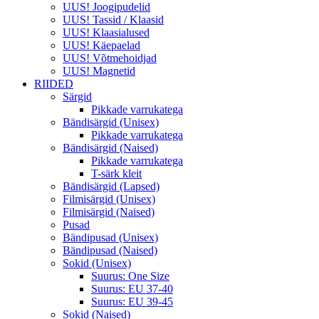
UUS! Joogipudelid
UUS! Tassid / Klaasid
UUS! Klaasialused
UUS! Käepaelad
UUS! Võtmehoidjad
UUS! Magnetid
RIIDED
Särgid
Pikkade varrukatega
Bändisärgid (Unisex)
Pikkade varrukatega
Bändisärgid (Naised)
Pikkade varrukatega
T-särk kleit
Bändisärgid (Lapsed)
Filmisärgid (Unisex)
Filmisärgid (Naised)
Pusad
Bändipusad (Unisex)
Bändipusad (Naised)
Sokid (Unisex)
Suurus: One Size
Suurus: EU 37-40
Suurus: EU 39-45
Sokid (Naised)