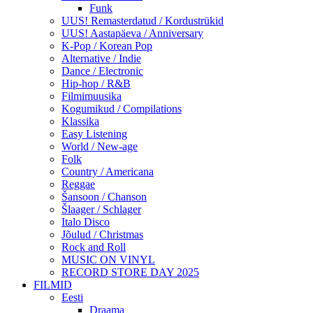
Funk
UUS! Remasterdatud / Kordustrükid
UUS! Aastapäeva / Anniversary
K-Pop / Korean Pop
Alternative / Indie
Dance / Electronic
Hip-hop / R&B
Filmimuusika
Kogumikud / Compilations
Klassika
Easy Listening
World / New-age
Folk
Country / Americana
Reggae
Šansoon / Chanson
Šlaager / Schlager
Italo Disco
Jõulud / Christmas
Rock and Roll
MUSIC ON VINYL
RECORD STORE DAY 2025
FILMID
Eesti
Draama