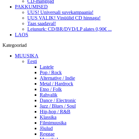
CD-mängijad
PAKKUMISED
UUS! Universali suvekampaania!
UUS VALIK! Vinüülid CD hinnaga!
Taas saadaval!
Leiunurk: CD/BR/DVD/LP alates 0,90€ ...
LAOS
Kategooriad
MUUSIKA
Eesti
Lastele
Pop / Rock
Alternative / Indie
Metal / Hardrock
Etno / Folk
Rahvalik
Dance / Electronic
Jazz / Blues / Soul
Hip-hop / R&B
Klassika
Filmimuusika
Jõulud
Reggae