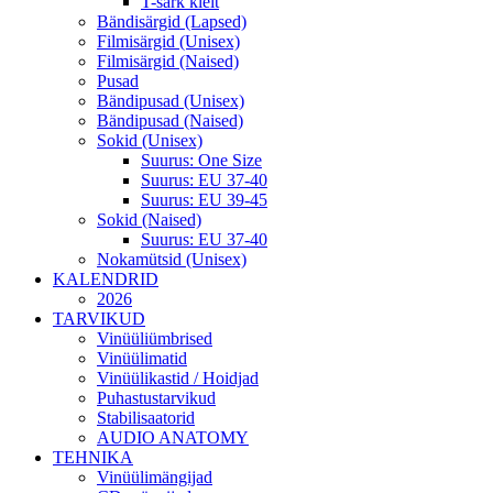
T-särk kleit
Bändisärgid (Lapsed)
Filmisärgid (Unisex)
Filmisärgid (Naised)
Pusad
Bändipusad (Unisex)
Bändipusad (Naised)
Sokid (Unisex)
Suurus: One Size
Suurus: EU 37-40
Suurus: EU 39-45
Sokid (Naised)
Suurus: EU 37-40
Nokamütsid (Unisex)
KALENDRID
2026
TARVIKUD
Vinüüliümbrised
Vinüülimatid
Vinüülikastid / Hoidjad
Puhastustarvikud
Stabilisaatorid
AUDIO ANATOMY
TEHNIKA
Vinüülimängijad