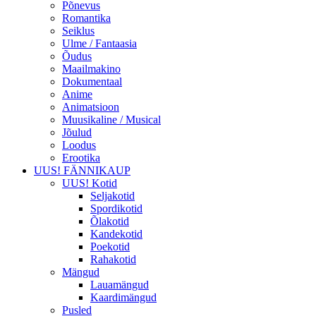
Põnevus
Romantika
Seiklus
Ulme / Fantaasia
Õudus
Maailmakino
Dokumentaal
Anime
Animatsioon
Muusikaline / Musical
Jõulud
Loodus
Erootika
UUS! FÄNNIKAUP
UUS! Kotid
Seljakotid
Spordikotid
Õlakotid
Kandekotid
Poekotid
Rahakotid
Mängud
Lauamängud
Kaardimängud
Pusled