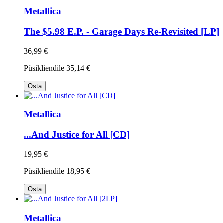
Metallica
The $5.98 E.P. - Garage Days Re-Revisited [LP]
36,99 €
Püsikliendile
35,14 €
Osta
Metallica
...And Justice for All [CD]
19,95 €
Püsikliendile
18,95 €
Osta
Metallica