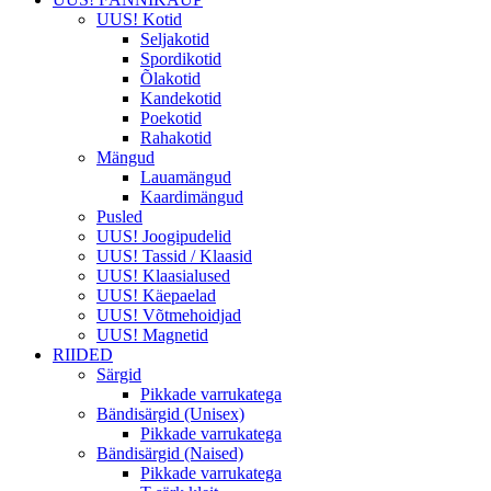
UUS! Kotid
Seljakotid
Spordikotid
Õlakotid
Kandekotid
Poekotid
Rahakotid
Mängud
Lauamängud
Kaardimängud
Pusled
UUS! Joogipudelid
UUS! Tassid / Klaasid
UUS! Klaasialused
UUS! Käepaelad
UUS! Võtmehoidjad
UUS! Magnetid
RIIDED
Särgid
Pikkade varrukatega
Bändisärgid (Unisex)
Pikkade varrukatega
Bändisärgid (Naised)
Pikkade varrukatega