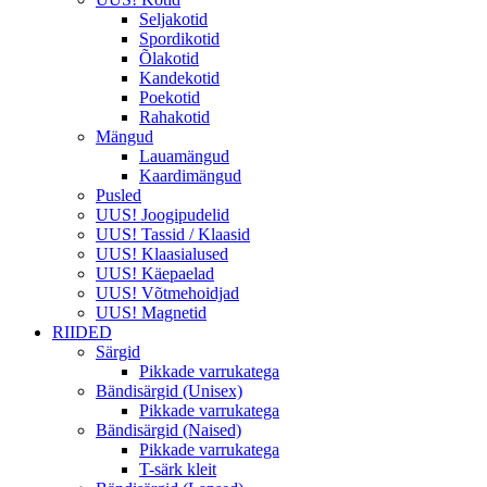
Seljakotid
Spordikotid
Õlakotid
Kandekotid
Poekotid
Rahakotid
Mängud
Lauamängud
Kaardimängud
Pusled
UUS! Joogipudelid
UUS! Tassid / Klaasid
UUS! Klaasialused
UUS! Käepaelad
UUS! Võtmehoidjad
UUS! Magnetid
RIIDED
Särgid
Pikkade varrukatega
Bändisärgid (Unisex)
Pikkade varrukatega
Bändisärgid (Naised)
Pikkade varrukatega
T-särk kleit