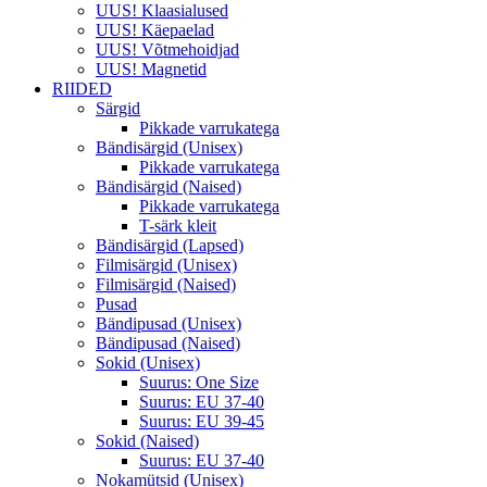
UUS! Klaasialused
UUS! Käepaelad
UUS! Võtmehoidjad
UUS! Magnetid
RIIDED
Särgid
Pikkade varrukatega
Bändisärgid (Unisex)
Pikkade varrukatega
Bändisärgid (Naised)
Pikkade varrukatega
T-särk kleit
Bändisärgid (Lapsed)
Filmisärgid (Unisex)
Filmisärgid (Naised)
Pusad
Bändipusad (Unisex)
Bändipusad (Naised)
Sokid (Unisex)
Suurus: One Size
Suurus: EU 37-40
Suurus: EU 39-45
Sokid (Naised)
Suurus: EU 37-40
Nokamütsid (Unisex)