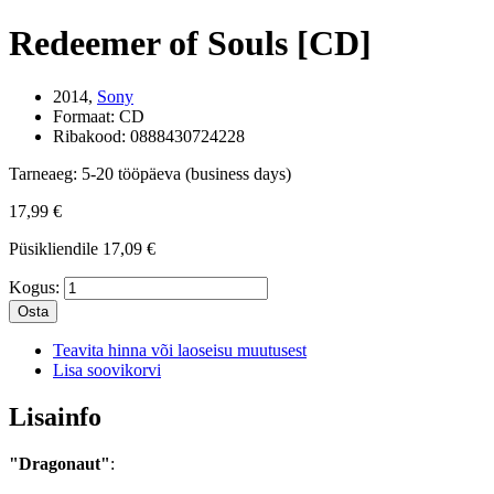
Redeemer of Souls [CD]
2014,
Sony
Formaat:
CD
Ribakood:
0888430724228
Tarneaeg:
5-20 tööpäeva (business days)
17,99 €
Püsikliendile
17,09 €
Kogus:
Osta
Teavita hinna või laoseisu muutusest
Lisa soovikorvi
Lisainfo
"Dragonaut"
: