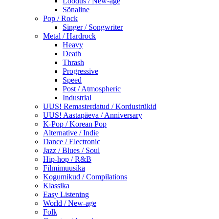
Loodus / New-age
Sõnaline
Pop / Rock
Singer / Songwriter
Metal / Hardrock
Heavy
Death
Thrash
Progressive
Speed
Post / Atmospheric
Industrial
UUS! Remasterdatud / Kordustrükid
UUS! Aastapäeva / Anniversary
K-Pop / Korean Pop
Alternative / Indie
Dance / Electronic
Jazz / Blues / Soul
Hip-hop / R&B
Filmimuusika
Kogumikud / Compilations
Klassika
Easy Listening
World / New-age
Folk