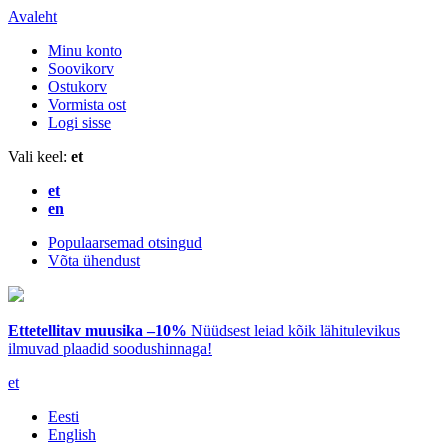
Avaleht
Minu konto
Soovikorv
Ostukorv
Vormista ost
Logi sisse
Vali keel:
et
et
en
Populaarsemad otsingud
Võta ühendust
Ettetellitav muusika –10%
Nüüdsest leiad kõik lähitulevikus
ilmuvad plaadid soodushinnaga!
et
Eesti
English