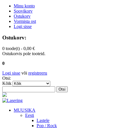
Minu konto
Soovikorv
Ostukorv
Vormista ost
Logi sisse
Ostukorv:
0 toode(t) -
0,00 €
Ostukorvis pole tooteid.
0
Logi sisse
või
registreeru
Otsi:
Kõik
Otsi
MUUSIKA
Eesti
Lastele
Pop / Rock