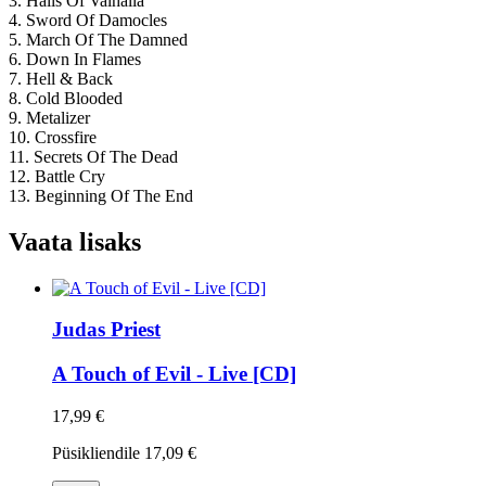
3. Halls Of Valhalla
4. Sword Of Damocles
5. March Of The Damned
6. Down In Flames
7. Hell & Back
8. Cold Blooded
9. Metalizer
10. Crossfire
11. Secrets Of The Dead
12. Battle Cry
13. Beginning Of The End
Vaata lisaks
Judas Priest
A Touch of Evil - Live [CD]
17,99 €
Püsikliendile
17,09 €