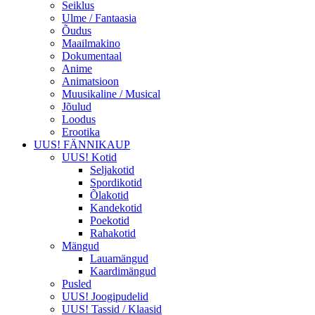
Seiklus
Ulme / Fantaasia
Õudus
Maailmakino
Dokumentaal
Anime
Animatsioon
Muusikaline / Musical
Jõulud
Loodus
Erootika
UUS! FÄNNIKAUP
UUS! Kotid
Seljakotid
Spordikotid
Õlakotid
Kandekotid
Poekotid
Rahakotid
Mängud
Lauamängud
Kaardimängud
Pusled
UUS! Joogipudelid
UUS! Tassid / Klaasid