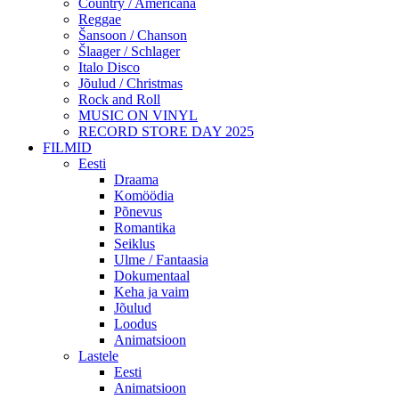
Country / Americana
Reggae
Šansoon / Chanson
Šlaager / Schlager
Italo Disco
Jõulud / Christmas
Rock and Roll
MUSIC ON VINYL
RECORD STORE DAY 2025
FILMID
Eesti
Draama
Komöödia
Põnevus
Romantika
Seiklus
Ulme / Fantaasia
Dokumentaal
Keha ja vaim
Jõulud
Loodus
Animatsioon
Lastele
Eesti
Animatsioon