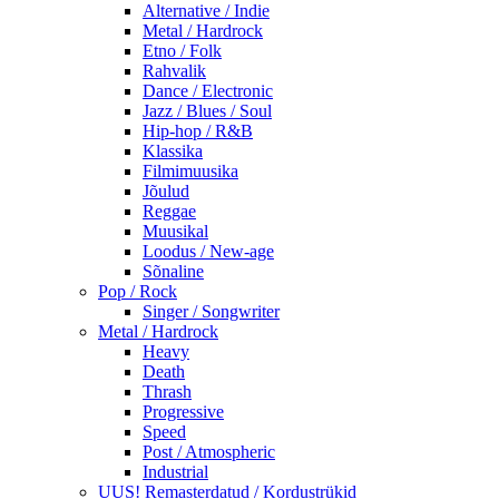
Alternative / Indie
Metal / Hardrock
Etno / Folk
Rahvalik
Dance / Electronic
Jazz / Blues / Soul
Hip-hop / R&B
Klassika
Filmimuusika
Jõulud
Reggae
Muusikal
Loodus / New-age
Sõnaline
Pop / Rock
Singer / Songwriter
Metal / Hardrock
Heavy
Death
Thrash
Progressive
Speed
Post / Atmospheric
Industrial
UUS! Remasterdatud / Kordustrükid