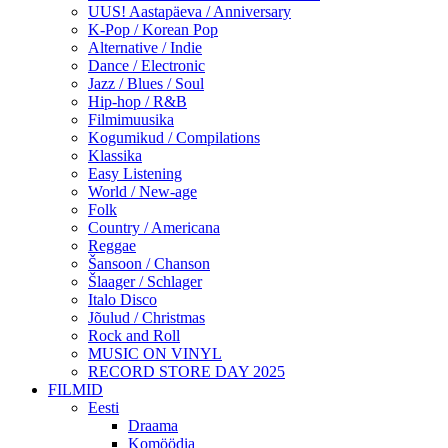
UUS! Aastapäeva / Anniversary
K-Pop / Korean Pop
Alternative / Indie
Dance / Electronic
Jazz / Blues / Soul
Hip-hop / R&B
Filmimuusika
Kogumikud / Compilations
Klassika
Easy Listening
World / New-age
Folk
Country / Americana
Reggae
Šansoon / Chanson
Šlaager / Schlager
Italo Disco
Jõulud / Christmas
Rock and Roll
MUSIC ON VINYL
RECORD STORE DAY 2025
FILMID
Eesti
Draama
Komöödia