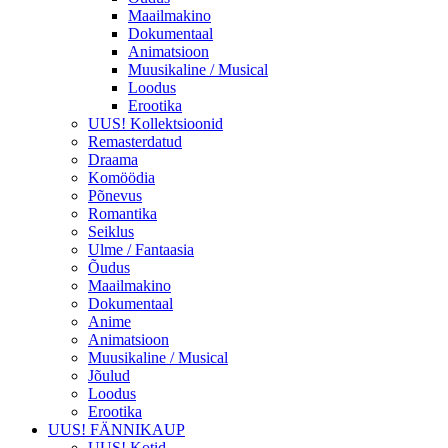
Maailmakino
Dokumentaal
Animatsioon
Muusikaline / Musical
Loodus
Erootika
UUS! Kollektsioonid
Remasterdatud
Draama
Komöödia
Põnevus
Romantika
Seiklus
Ulme / Fantaasia
Õudus
Maailmakino
Dokumentaal
Anime
Animatsioon
Muusikaline / Musical
Jõulud
Loodus
Erootika
UUS! FÄNNIKAUP
UUS! Kotid