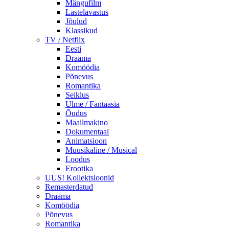
Mängufilm
Lastelavastus
Jõulud
Klassikud
TV / Netflix
Eesti
Draama
Komöödia
Põnevus
Romantika
Seiklus
Ulme / Fantaasia
Õudus
Maailmakino
Dokumentaal
Animatsioon
Muusikaline / Musical
Loodus
Erootika
UUS! Kollektsioonid
Remasterdatud
Draama
Komöödia
Põnevus
Romantika