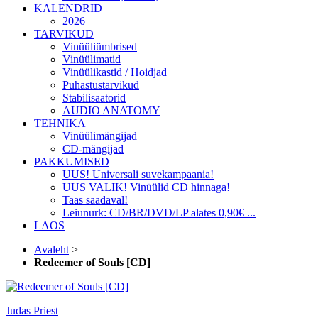
KALENDRID
2026
TARVIKUD
Vinüüliümbrised
Vinüülimatid
Vinüülikastid / Hoidjad
Puhastustarvikud
Stabilisaatorid
AUDIO ANATOMY
TEHNIKA
Vinüülimängijad
CD-mängijad
PAKKUMISED
UUS! Universali suvekampaania!
UUS VALIK! Vinüülid CD hinnaga!
Taas saadaval!
Leiunurk: CD/BR/DVD/LP alates 0,90€ ...
LAOS
Avaleht
>
Redeemer of Souls [CD]
Judas Priest