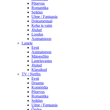
Põnevus
Romantika
Seiklus
Ulme / Fantaasia
Dokumentaal
Keha ja vaim
Jõulud
Loodus
Animatsioon
Lastele
Eesti
Animatsioon
Mängufilm
Lastelavastus
Jõulud
Klassikud
TV / Netflix
Eesti
Draama
Komöödia
Põnevus
Romantika
Seiklus
Ulme / Fantaasia
Õudus