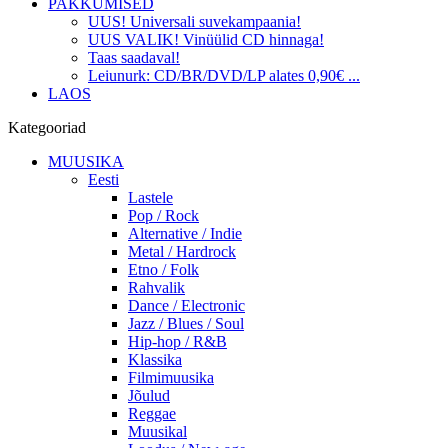
PAKKUMISED
UUS! Universali suvekampaania!
UUS VALIK! Vinüülid CD hinnaga!
Taas saadaval!
Leiunurk: CD/BR/DVD/LP alates 0,90€ ...
LAOS
Kategooriad
MUUSIKA
Eesti
Lastele
Pop / Rock
Alternative / Indie
Metal / Hardrock
Etno / Folk
Rahvalik
Dance / Electronic
Jazz / Blues / Soul
Hip-hop / R&B
Klassika
Filmimuusika
Jõulud
Reggae
Muusikal