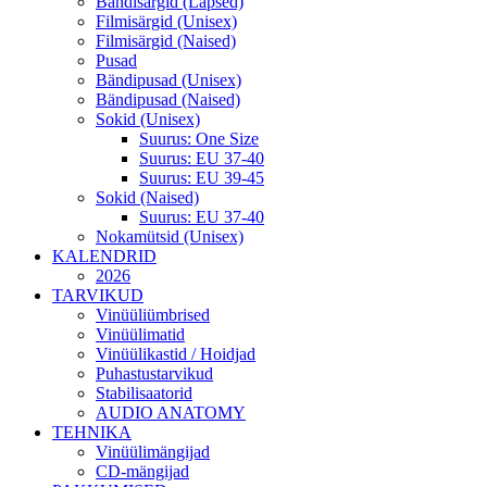
Bändisärgid (Lapsed)
Filmisärgid (Unisex)
Filmisärgid (Naised)
Pusad
Bändipusad (Unisex)
Bändipusad (Naised)
Sokid (Unisex)
Suurus: One Size
Suurus: EU 37-40
Suurus: EU 39-45
Sokid (Naised)
Suurus: EU 37-40
Nokamütsid (Unisex)
KALENDRID
2026
TARVIKUD
Vinüüliümbrised
Vinüülimatid
Vinüülikastid / Hoidjad
Puhastustarvikud
Stabilisaatorid
AUDIO ANATOMY
TEHNIKA
Vinüülimängijad
CD-mängijad