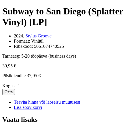
Subway to San Diego (Splatter
Vinyl) [LP]
2024,
Stylus Groove
Formaat:
Vinüül
Ribakood:
5061074740525
Tarneaeg:
5-20 tööpäeva (business days)
39,95 €
Püsikliendile
37,95 €
Kogus:
Osta
Teavita hinna või laoseisu muutusest
Lisa soovikorvi
Vaata lisaks