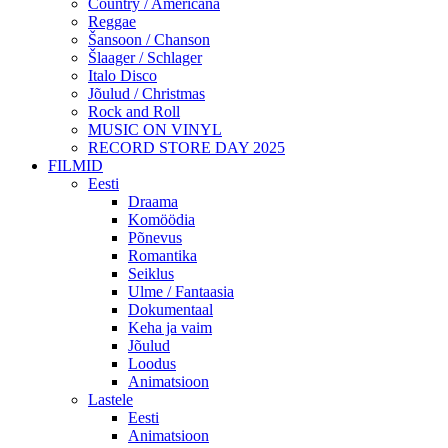
Country / Americana
Reggae
Šansoon / Chanson
Šlaager / Schlager
Italo Disco
Jõulud / Christmas
Rock and Roll
MUSIC ON VINYL
RECORD STORE DAY 2025
FILMID
Eesti
Draama
Komöödia
Põnevus
Romantika
Seiklus
Ulme / Fantaasia
Dokumentaal
Keha ja vaim
Jõulud
Loodus
Animatsioon
Lastele
Eesti
Animatsioon