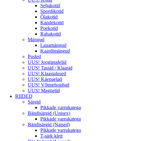
Seljakotid
Spordikotid
Õlakotid
Kandekotid
Poekotid
Rahakotid
Mängud
Lauamängud
Kaardimängud
Pusled
UUS! Joogipudelid
UUS! Tassid / Klaasid
UUS! Klaasialused
UUS! Käepaelad
UUS! Võtmehoidjad
UUS! Magnetid
RIIDED
Särgid
Pikkade varrukatega
Bändisärgid (Unisex)
Pikkade varrukatega
Bändisärgid (Naised)
Pikkade varrukatega
T-särk kleit