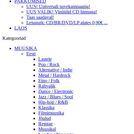
PAKKUMISED
UUS! Universali suvekampaania!
UUS VALIK! Vinüülid CD hinnaga!
Taas saadaval!
Leiunurk: CD/BR/DVD/LP alates 0,90€ ...
LAOS
Kategooriad
MUUSIKA
Eesti
Lastele
Pop / Rock
Alternative / Indie
Metal / Hardrock
Etno / Folk
Rahvalik
Dance / Electronic
Jazz / Blues / Soul
Hip-hop / R&B
Klassika
Filmimuusika
Jõulud
Reggae
Muusikal