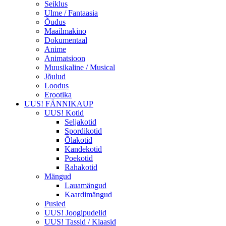
Seiklus
Ulme / Fantaasia
Õudus
Maailmakino
Dokumentaal
Anime
Animatsioon
Muusikaline / Musical
Jõulud
Loodus
Erootika
UUS! FÄNNIKAUP
UUS! Kotid
Seljakotid
Spordikotid
Õlakotid
Kandekotid
Poekotid
Rahakotid
Mängud
Lauamängud
Kaardimängud
Pusled
UUS! Joogipudelid
UUS! Tassid / Klaasid