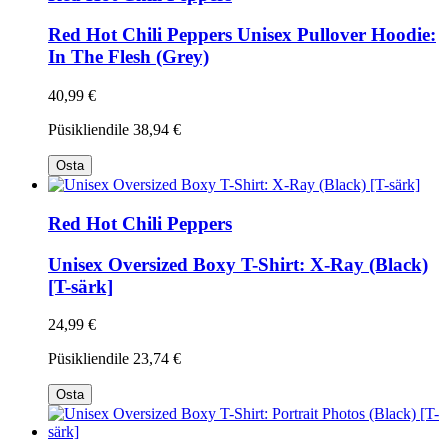
Red Hot Chili Peppers Unisex Pullover Hoodie:
In The Flesh (Grey)
40,99 €
Püsikliendile
38,94 €
Osta
Red Hot Chili Peppers
Unisex Oversized Boxy T-Shirt: X-Ray (Black)
[T-särk]
24,99 €
Püsikliendile
23,74 €
Osta