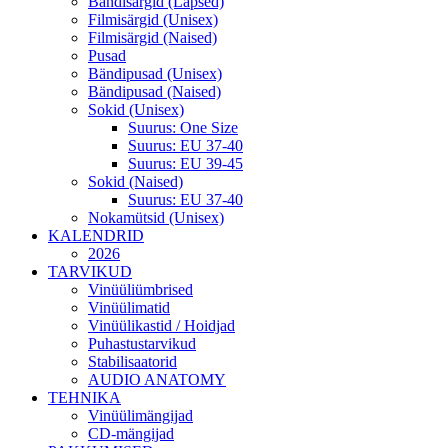
Bändisärgid (Lapsed)
Filmisärgid (Unisex)
Filmisärgid (Naised)
Pusad
Bändipusad (Unisex)
Bändipusad (Naised)
Sokid (Unisex)
Suurus: One Size
Suurus: EU 37-40
Suurus: EU 39-45
Sokid (Naised)
Suurus: EU 37-40
Nokamütsid (Unisex)
KALENDRID
2026
TARVIKUD
Vinüüliümbrised
Vinüülimatid
Vinüülikastid / Hoidjad
Puhastustarvikud
Stabilisaatorid
AUDIO ANATOMY
TEHNIKA
Vinüülimängijad
CD-mängijad