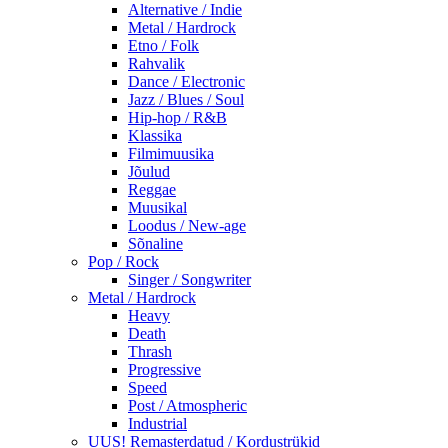
Alternative / Indie
Metal / Hardrock
Etno / Folk
Rahvalik
Dance / Electronic
Jazz / Blues / Soul
Hip-hop / R&B
Klassika
Filmimuusika
Jõulud
Reggae
Muusikal
Loodus / New-age
Sõnaline
Pop / Rock
Singer / Songwriter
Metal / Hardrock
Heavy
Death
Thrash
Progressive
Speed
Post / Atmospheric
Industrial
UUS! Remasterdatud / Kordustrükid