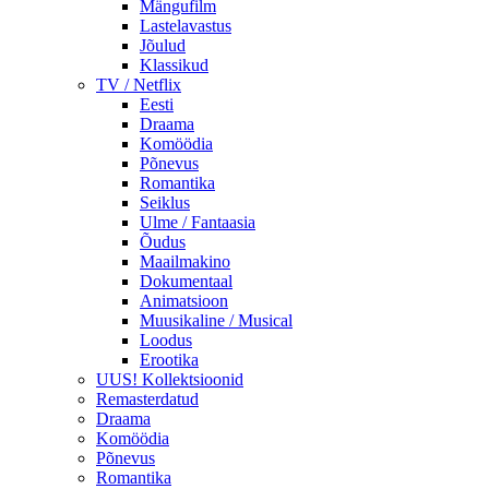
Mängufilm
Lastelavastus
Jõulud
Klassikud
TV / Netflix
Eesti
Draama
Komöödia
Põnevus
Romantika
Seiklus
Ulme / Fantaasia
Õudus
Maailmakino
Dokumentaal
Animatsioon
Muusikaline / Musical
Loodus
Erootika
UUS! Kollektsioonid
Remasterdatud
Draama
Komöödia
Põnevus
Romantika