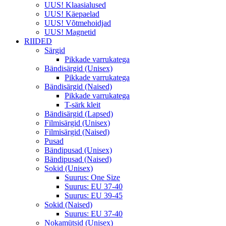
UUS! Klaasialused
UUS! Käepaelad
UUS! Võtmehoidjad
UUS! Magnetid
RIIDED
Särgid
Pikkade varrukatega
Bändisärgid (Unisex)
Pikkade varrukatega
Bändisärgid (Naised)
Pikkade varrukatega
T-särk kleit
Bändisärgid (Lapsed)
Filmisärgid (Unisex)
Filmisärgid (Naised)
Pusad
Bändipusad (Unisex)
Bändipusad (Naised)
Sokid (Unisex)
Suurus: One Size
Suurus: EU 37-40
Suurus: EU 39-45
Sokid (Naised)
Suurus: EU 37-40
Nokamütsid (Unisex)