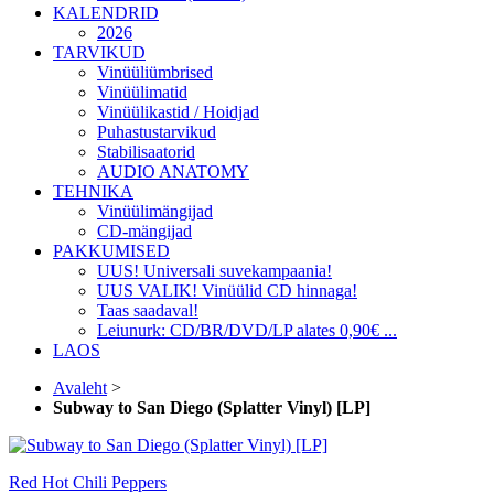
KALENDRID
2026
TARVIKUD
Vinüüliümbrised
Vinüülimatid
Vinüülikastid / Hoidjad
Puhastustarvikud
Stabilisaatorid
AUDIO ANATOMY
TEHNIKA
Vinüülimängijad
CD-mängijad
PAKKUMISED
UUS! Universali suvekampaania!
UUS VALIK! Vinüülid CD hinnaga!
Taas saadaval!
Leiunurk: CD/BR/DVD/LP alates 0,90€ ...
LAOS
Avaleht
>
Subway to San Diego (Splatter Vinyl) [LP]
Red Hot Chili Peppers