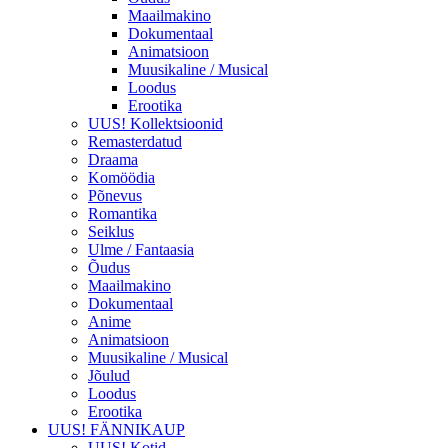
Maailmakino
Dokumentaal
Animatsioon
Muusikaline / Musical
Loodus
Erootika
UUS! Kollektsioonid
Remasterdatud
Draama
Komöödia
Põnevus
Romantika
Seiklus
Ulme / Fantaasia
Õudus
Maailmakino
Dokumentaal
Anime
Animatsioon
Muusikaline / Musical
Jõulud
Loodus
Erootika
UUS! FÄNNIKAUP
UUS! Kotid