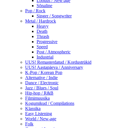
Loodus / New-age
Sõnaline
Pop / Rock
Singer / Songwriter
Metal / Hardrock
Heavy
Death
Thrash
Progressive
Speed
Post / Atmospheric
Industrial
UUS! Remasterdatud / Kordustrükid
UUS! Aastapäeva / Anniversary
K-Pop / Korean Pop
Alternative / Indie
Dance / Electronic
Jazz / Blues / Soul
Hip-hop / R&B
Filmimuusika
Kogumikud / Compilations
Klassika
Easy Listening
World / New-age
Folk