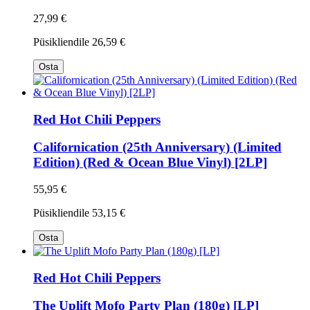
27,99 €
Püsikliendile
26,59 €
Osta
Red Hot Chili Peppers
Californication (25th Anniversary) (Limited
Edition) (Red & Ocean Blue Vinyl) [2LP]
55,95 €
Püsikliendile
53,15 €
Osta
Red Hot Chili Peppers
The Uplift Mofo Party Plan (180g) [LP]