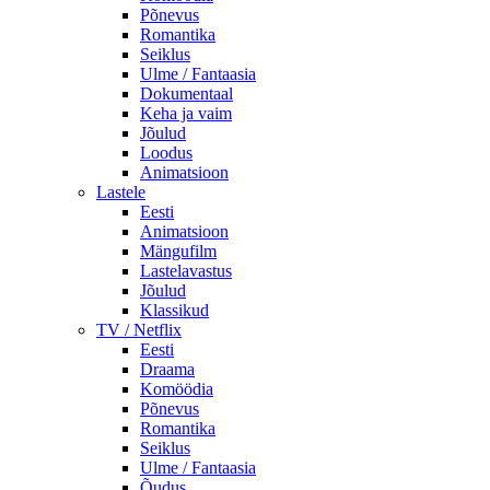
Põnevus
Romantika
Seiklus
Ulme / Fantaasia
Dokumentaal
Keha ja vaim
Jõulud
Loodus
Animatsioon
Lastele
Eesti
Animatsioon
Mängufilm
Lastelavastus
Jõulud
Klassikud
TV / Netflix
Eesti
Draama
Komöödia
Põnevus
Romantika
Seiklus
Ulme / Fantaasia
Õudus