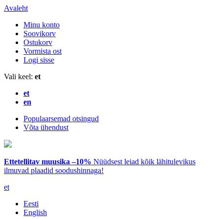
Avaleht
Minu konto
Soovikorv
Ostukorv
Vormista ost
Logi sisse
Vali keel:
et
et
en
Populaarsemad otsingud
Võta ühendust
Ettetellitav muusika –10%
Nüüdsest leiad kõik lähitulevikus
ilmuvad plaadid soodushinnaga!
et
Eesti
English