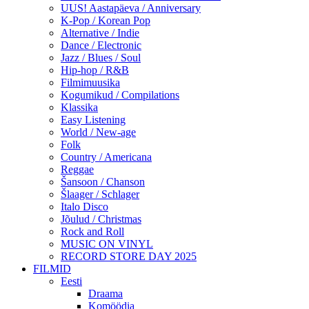
UUS! Aastapäeva / Anniversary
K-Pop / Korean Pop
Alternative / Indie
Dance / Electronic
Jazz / Blues / Soul
Hip-hop / R&B
Filmimuusika
Kogumikud / Compilations
Klassika
Easy Listening
World / New-age
Folk
Country / Americana
Reggae
Šansoon / Chanson
Šlaager / Schlager
Italo Disco
Jõulud / Christmas
Rock and Roll
MUSIC ON VINYL
RECORD STORE DAY 2025
FILMID
Eesti
Draama
Komöödia