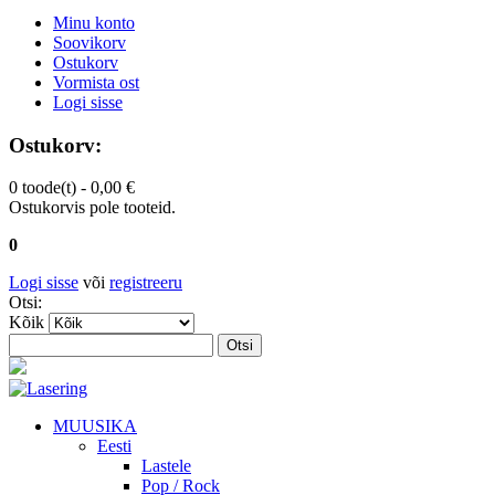
Minu konto
Soovikorv
Ostukorv
Vormista ost
Logi sisse
Ostukorv:
0 toode(t) -
0,00 €
Ostukorvis pole tooteid.
0
Logi sisse
või
registreeru
Otsi:
Kõik
Otsi
MUUSIKA
Eesti
Lastele
Pop / Rock