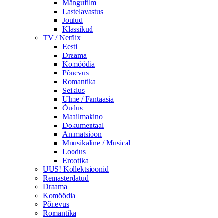
Mängufilm
Lastelavastus
Jõulud
Klassikud
TV / Netflix
Eesti
Draama
Komöödia
Põnevus
Romantika
Seiklus
Ulme / Fantaasia
Õudus
Maailmakino
Dokumentaal
Animatsioon
Muusikaline / Musical
Loodus
Erootika
UUS! Kollektsioonid
Remasterdatud
Draama
Komöödia
Põnevus
Romantika