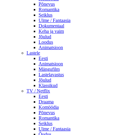
Põnevus
Romantika
Seiklus
Ulme / Fantaasia
Dokumentaal
Keha ja vaim
Jõulud
Loodus
Animatsioon
Lastele
Eesti
Animatsioon
Mängufilm
Lastelavastus
Jõulud
Klassikud
TV / Netflix
Eesti
Draama
Komöödia
Põnevus
Romantika
Seiklus
Ulme / Fantaasia
Õudus