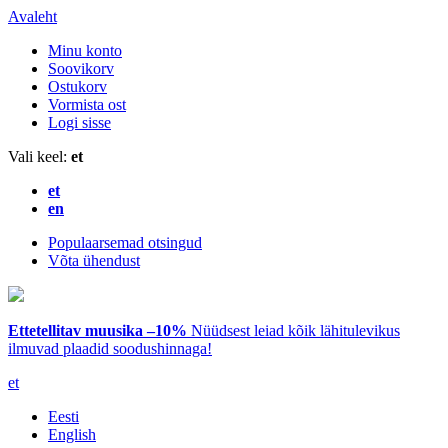
Avaleht
Minu konto
Soovikorv
Ostukorv
Vormista ost
Logi sisse
Vali keel:
et
et
en
Populaarsemad otsingud
Võta ühendust
Ettetellitav muusika –10%
Nüüdsest leiad kõik lähitulevikus
ilmuvad plaadid soodushinnaga!
et
Eesti
English