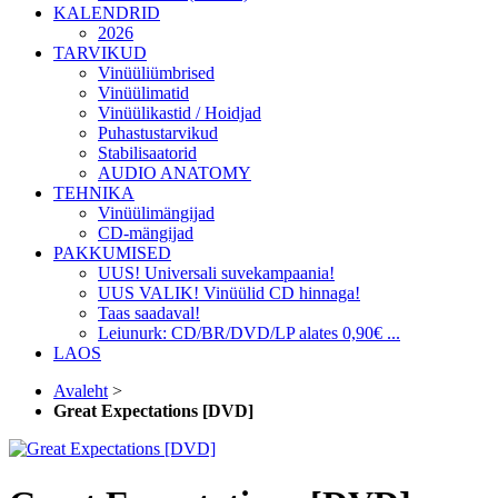
KALENDRID
2026
TARVIKUD
Vinüüliümbrised
Vinüülimatid
Vinüülikastid / Hoidjad
Puhastustarvikud
Stabilisaatorid
AUDIO ANATOMY
TEHNIKA
Vinüülimängijad
CD-mängijad
PAKKUMISED
UUS! Universali suvekampaania!
UUS VALIK! Vinüülid CD hinnaga!
Taas saadaval!
Leiunurk: CD/BR/DVD/LP alates 0,90€ ...
LAOS
Avaleht
>
Great Expectations [DVD]