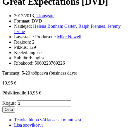
Great Expectations [DVD]
2012/2013,
Lionsgate
Formaat:
DVD
Näitlejad:
Helena Bonham Carter
,
Ralph Fiennes
,
Jeremy
Irvine
Lavastaja / Produtsent:
Mike Newell
Regioon:
2
Pikkus:
129
Keeled:
inglise
Subtiitrid:
inglise
Ribakood:
5060223769226
Tarneaeg:
5-20 tööpäeva (business days)
19,95 €
Püsikliendile
18,95 €
Kogus:
Osta
Teavita hinna või laoseisu muutusest
Lisa soovikorvi