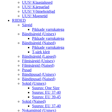
UUS! Klaasialused
UUS! Käepaelad
UUS! Võtmehoidjad
UUS! Magnetid
RIIDED
Särgid
Pikkade varrukatega
Bändisärgid (Unisex)
Pikkade varrukatega
Bändisärgid (Naised)
Pikkade varrukatega
T-särk kleit
Bändisärgid (Lapsed)
Filmisärgid (Unisex)
Filmisärgid (Naised)
Pusad
Bändipusad (Unisex)
Bändipusad (Naised)
Sokid (Unisex)
Suurus: One Size
Suurus: EU 37-40
Suurus: EU 39-45
Sokid (Naised)
Suurus: EU 37-40
Nokamütsid (Unisex)