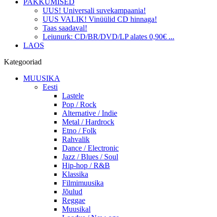
PAKKUMISED
UUS! Universali suvekampaania!
UUS VALIK! Vinüülid CD hinnaga!
Taas saadaval!
Leiunurk: CD/BR/DVD/LP alates 0,90€ ...
LAOS
Kategooriad
MUUSIKA
Eesti
Lastele
Pop / Rock
Alternative / Indie
Metal / Hardrock
Etno / Folk
Rahvalik
Dance / Electronic
Jazz / Blues / Soul
Hip-hop / R&B
Klassika
Filmimuusika
Jõulud
Reggae
Muusikal