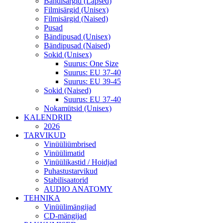
Bändisärgid (Lapsed)
Filmisärgid (Unisex)
Filmisärgid (Naised)
Pusad
Bändipusad (Unisex)
Bändipusad (Naised)
Sokid (Unisex)
Suurus: One Size
Suurus: EU 37-40
Suurus: EU 39-45
Sokid (Naised)
Suurus: EU 37-40
Nokamütsid (Unisex)
KALENDRID
2026
TARVIKUD
Vinüüliümbrised
Vinüülimatid
Vinüülikastid / Hoidjad
Puhastustarvikud
Stabilisaatorid
AUDIO ANATOMY
TEHNIKA
Vinüülimängijad
CD-mängijad