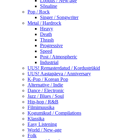
Loodus / New-age
Sõnaline
Pop / Rock
Singer / Songwriter
Metal / Hardrock
Heavy
Death
Thrash
Progressive
Speed
Post / Atmospheric
Industrial
UUS! Remasterdatud / Kordustrükid
UUS! Aastapäeva / Anniversary
K-Pop / Korean Pop
Alternative / Indie
Dance / Electronic
Jazz / Blues / Soul
Hip-hop / R&B
Filmimuusika
Kogumikud / Compilations
Klassika
Easy Listening
World / New-age
Folk