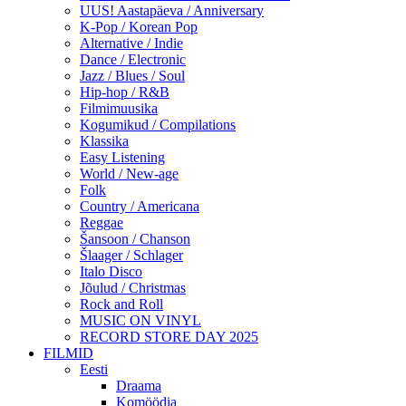
UUS! Aastapäeva / Anniversary
K-Pop / Korean Pop
Alternative / Indie
Dance / Electronic
Jazz / Blues / Soul
Hip-hop / R&B
Filmimuusika
Kogumikud / Compilations
Klassika
Easy Listening
World / New-age
Folk
Country / Americana
Reggae
Šansoon / Chanson
Šlaager / Schlager
Italo Disco
Jõulud / Christmas
Rock and Roll
MUSIC ON VINYL
RECORD STORE DAY 2025
FILMID
Eesti
Draama
Komöödia