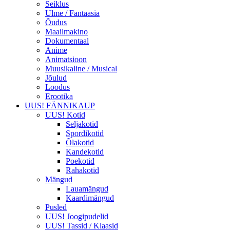
Seiklus
Ulme / Fantaasia
Õudus
Maailmakino
Dokumentaal
Anime
Animatsioon
Muusikaline / Musical
Jõulud
Loodus
Erootika
UUS! FÄNNIKAUP
UUS! Kotid
Seljakotid
Spordikotid
Õlakotid
Kandekotid
Poekotid
Rahakotid
Mängud
Lauamängud
Kaardimängud
Pusled
UUS! Joogipudelid
UUS! Tassid / Klaasid