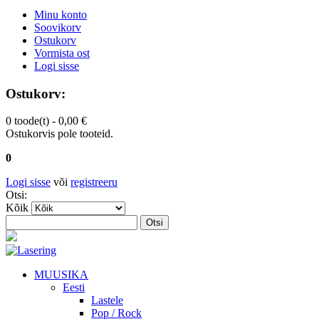
Minu konto
Soovikorv
Ostukorv
Vormista ost
Logi sisse
Ostukorv:
0 toode(t) -
0,00 €
Ostukorvis pole tooteid.
0
Logi sisse
või
registreeru
Otsi:
Kõik
Otsi
MUUSIKA
Eesti
Lastele
Pop / Rock