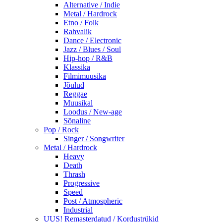
Alternative / Indie
Metal / Hardrock
Etno / Folk
Rahvalik
Dance / Electronic
Jazz / Blues / Soul
Hip-hop / R&B
Klassika
Filmimuusika
Jõulud
Reggae
Muusikal
Loodus / New-age
Sõnaline
Pop / Rock
Singer / Songwriter
Metal / Hardrock
Heavy
Death
Thrash
Progressive
Speed
Post / Atmospheric
Industrial
UUS! Remasterdatud / Kordustrükid