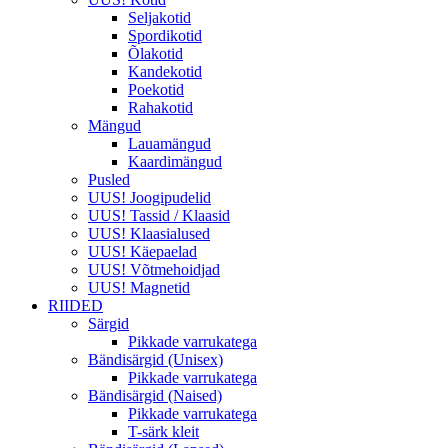
Seljakotid
Spordikotid
Õlakotid
Kandekotid
Poekotid
Rahakotid
Mängud
Lauamängud
Kaardimängud
Pusled
UUS! Joogipudelid
UUS! Tassid / Klaasid
UUS! Klaasialused
UUS! Käepaelad
UUS! Võtmehoidjad
UUS! Magnetid
RIIDED
Särgid
Pikkade varrukatega
Bändisärgid (Unisex)
Pikkade varrukatega
Bändisärgid (Naised)
Pikkade varrukatega
T-särk kleit