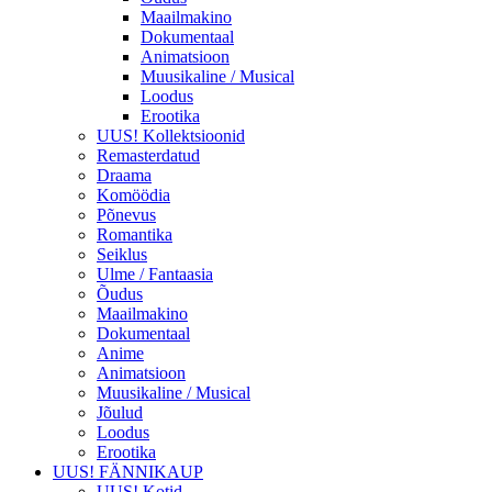
Maailmakino
Dokumentaal
Animatsioon
Muusikaline / Musical
Loodus
Erootika
UUS! Kollektsioonid
Remasterdatud
Draama
Komöödia
Põnevus
Romantika
Seiklus
Ulme / Fantaasia
Õudus
Maailmakino
Dokumentaal
Anime
Animatsioon
Muusikaline / Musical
Jõulud
Loodus
Erootika
UUS! FÄNNIKAUP
UUS! Kotid