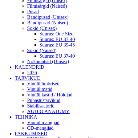
Filmisärgid (Unisex)
Filmisärgid (Naised)
Pusad
Bändipusad (Unisex)
Bändipusad (Naised)
Sokid (Unisex)
Suurus: One Size
Suurus: EU 37-40
Suurus: EU 39-45
Sokid (Naised)
Suurus: EU 37-40
Nokamütsid (Unisex)
KALENDRID
2026
TARVIKUD
Vinüüliümbrised
Vinüülimatid
Vinüülikastid / Hoidjad
Puhastustarvikud
Stabilisaatorid
AUDIO ANATOMY
TEHNIKA
Vinüülimängijad
CD-mängijad
PAKKUMISED