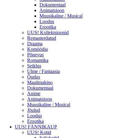
Dokumentaal
Animatsioon
Muusikaline / Musical
Loodus
Erootika
UUS! Kollektsioonid
Remasterdatud
Draama
Komöödia
Põnevus
Romantika
Seiklus
Ulme / Fantaasia
Õudus
Maailmakino
Dokumentaal
Anime
Animatsioon
Muusikaline / Musical
Jõulud
Loodus
Erootika
UUS! FÄNNIKAUP
UUS! Kotid
Seljakotid