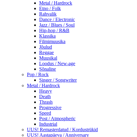
Metal / Hardrock
Etno / Folk
Rahvalik
Dance / Electronic
Jazz / Blues / Soul
Hip-hop / R&B
Klassika
Filmimuusika
Jõulud
Reggae
Muusikal
Loodus / New-age
Sõnaline
Pop / Rock
Singer / Songwriter
Metal / Hardrock
Heavy
Death
Thrash
Progressive
Speed
Post / Atmospheric
Industrial
UUS! Remasterdatud / Kordustrükid
UUS! Aastapäeva / Anniversary