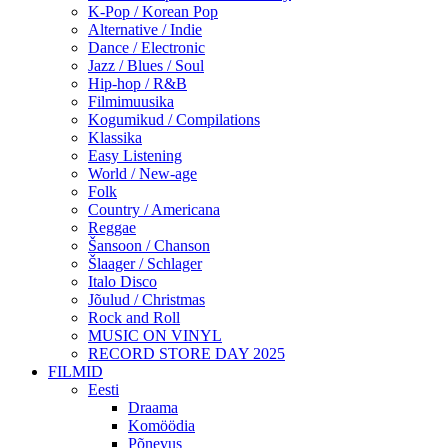
K-Pop / Korean Pop
Alternative / Indie
Dance / Electronic
Jazz / Blues / Soul
Hip-hop / R&B
Filmimuusika
Kogumikud / Compilations
Klassika
Easy Listening
World / New-age
Folk
Country / Americana
Reggae
Šansoon / Chanson
Šlaager / Schlager
Italo Disco
Jõulud / Christmas
Rock and Roll
MUSIC ON VINYL
RECORD STORE DAY 2025
FILMID
Eesti
Draama
Komöödia
Põnevus