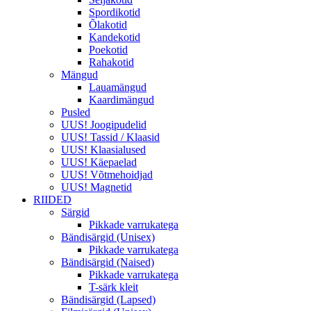
Spordikotid
Õlakotid
Kandekotid
Poekotid
Rahakotid
Mängud
Lauamängud
Kaardimängud
Pusled
UUS! Joogipudelid
UUS! Tassid / Klaasid
UUS! Klaasialused
UUS! Käepaelad
UUS! Võtmehoidjad
UUS! Magnetid
RIIDED
Särgid
Pikkade varrukatega
Bändisärgid (Unisex)
Pikkade varrukatega
Bändisärgid (Naised)
Pikkade varrukatega
T-särk kleit
Bändisärgid (Lapsed)