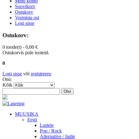
Minu konto
Soovikorv
Ostukorv
Vormista ost
Logi sisse
Ostukorv:
0 toode(t) -
0,00 €
Ostukorvis pole tooteid.
0
Logi sisse
või
registreeru
Otsi:
Kõik
Otsi
MUUSIKA
Eesti
Lastele
Pop / Rock
Alternative / Indie