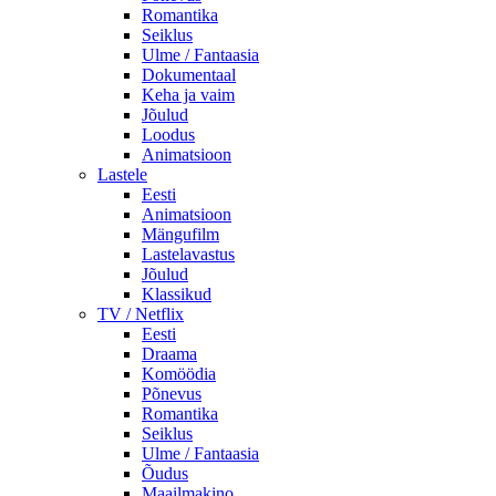
Romantika
Seiklus
Ulme / Fantaasia
Dokumentaal
Keha ja vaim
Jõulud
Loodus
Animatsioon
Lastele
Eesti
Animatsioon
Mängufilm
Lastelavastus
Jõulud
Klassikud
TV / Netflix
Eesti
Draama
Komöödia
Põnevus
Romantika
Seiklus
Ulme / Fantaasia
Õudus
Maailmakino