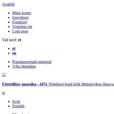
Avaleht
Minu konto
Soovikorv
Ostukorv
Vormista ost
Logi sisse
Vali keel:
et
et
en
Populaarsemad otsingud
Võta ühendust
Ettetellitav muusika –10%
Nüüdsest leiad kõik lähitulevikus ilmuv
et
Eesti
English