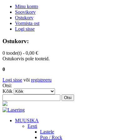
Minu konto
Soovikorv
Ostukorv
Vormista ost
Logi sisse
Ostukorv:
0 toode(t) -
0,00 €
Ostukorvis pole tooteid.
0
Logi sisse
või
registreeru
Otsi:
Kõik
Otsi
MUUSIKA
Eesti
Lastele
Pop / Rock