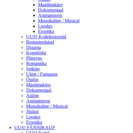
Maailmakino
Dokumentaal
Animatsioon
Muusikaline / Musical
Loodus
Erootika
UUS! Kollektsioonid
Remasterdatud
Draama
Komöödia
Põnevus
Romantika
Seiklus
Ulme / Fantaasia
Õudus
Maailmakino
Dokumentaal
Anime
Animatsioon
Muusikaline / Musical
Jõulud
Loodus
Erootika
UUS! FÄNNIKAUP
UUS! Kotid