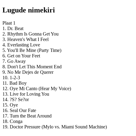
Lugude nimekiri
Plaat 1
1. Dr. Beat
2. Rhythm Is Gonna Get You
3. Heaven's What I Feel
4. Everlasting Love
5. You'll Be Mine (Party Time)
6. Get on Your Feet
7. Go Away
8. Don't Let This Moment End
9. No Me Dejes de Querer
10. 1-2-3
11. Bad Boy
12. Oye Mi Canto (Hear My Voice)
13. Live for Loving You
14. ?S? Se?or
15. Oye
16. Seal Our Fate
17. Turn the Beat Around
18. Conga
19. Doctor Pressure (Mylo vs. Miami Sound Machine)