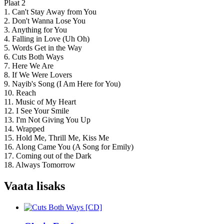
Plaat 2
1. Can't Stay Away from You
2. Don't Wanna Lose You
3. Anything for You
4. Falling in Love (Uh Oh)
5. Words Get in the Way
6. Cuts Both Ways
7. Here We Are
8. If We Were Lovers
9. Nayib's Song (I Am Here for You)
10. Reach
11. Music of My Heart
12. I See Your Smile
13. I'm Not Giving You Up
14. Wrapped
15. Hold Me, Thrill Me, Kiss Me
16. Along Came You (A Song for Emily)
17. Coming out of the Dark
18. Always Tomorrow
Vaata lisaks