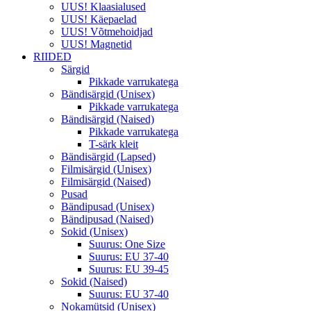
UUS! Klaasialused
UUS! Käepaelad
UUS! Võtmehoidjad
UUS! Magnetid
RIIDED
Särgid
Pikkade varrukatega
Bändisärgid (Unisex)
Pikkade varrukatega
Bändisärgid (Naised)
Pikkade varrukatega
T-särk kleit
Bändisärgid (Lapsed)
Filmisärgid (Unisex)
Filmisärgid (Naised)
Pusad
Bändipusad (Unisex)
Bändipusad (Naised)
Sokid (Unisex)
Suurus: One Size
Suurus: EU 37-40
Suurus: EU 39-45
Sokid (Naised)
Suurus: EU 37-40
Nokamütsid (Unisex)