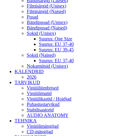
Bändisärgid (Lapsed)
Filmisärgid (Unisex)
Filmisärgid (Naised)
Pusad
Bändipusad (Unisex)
Bändipusad (Naised)
Sokid (Unisex)
Suurus: One Size
Suurus: EU 37-40
Suurus: EU 39-45
Sokid (Naised)
Suurus: EU 37-40
Nokamütsid (Unisex)
KALENDRID
2026
TARVIKUD
Vinüüliümbrised
Vinüülimatid
Vinüülikastid / Hoidjad
Puhastustarvikud
Stabilisaatorid
AUDIO ANATOMY
TEHNIKA
Vinüülimängijad
CD-mängijad