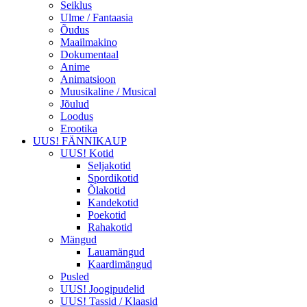
Seiklus
Ulme / Fantaasia
Õudus
Maailmakino
Dokumentaal
Anime
Animatsioon
Muusikaline / Musical
Jõulud
Loodus
Erootika
UUS! FÄNNIKAUP
UUS! Kotid
Seljakotid
Spordikotid
Õlakotid
Kandekotid
Poekotid
Rahakotid
Mängud
Lauamängud
Kaardimängud
Pusled
UUS! Joogipudelid
UUS! Tassid / Klaasid