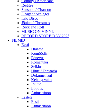
Country / Americana
Reggae
Šansoon / Chanson
Šlaager / Schlager
Italo Disco
Jõulud / Christmas
Rock and Roll
MUSIC ON VINYL
RECORD STORE DAY 2025
FILMID
Eesti
Draama
Komöödia
Põnevus
Romantika
Seiklus
Ulme / Fantaasia
Dokumentaal
Keha ja vaim
Jõulud
Loodus
Animatsioon
Lastele
Eesti
Animatsioon