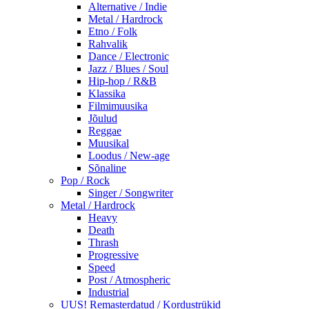
Alternative / Indie
Metal / Hardrock
Etno / Folk
Rahvalik
Dance / Electronic
Jazz / Blues / Soul
Hip-hop / R&B
Klassika
Filmimuusika
Jõulud
Reggae
Muusikal
Loodus / New-age
Sõnaline
Pop / Rock
Singer / Songwriter
Metal / Hardrock
Heavy
Death
Thrash
Progressive
Speed
Post / Atmospheric
Industrial
UUS! Remasterdatud / Kordustrükid