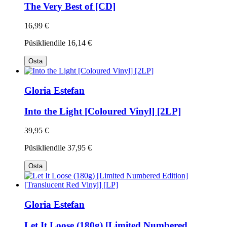
The Very Best of [CD]
16,99 €
Püsikliendile
16,14 €
Osta
Gloria Estefan
Into the Light [Coloured Vinyl] [2LP]
39,95 €
Püsikliendile
37,95 €
Osta
Gloria Estefan
Let It Loose (180g) [Limited Numbered