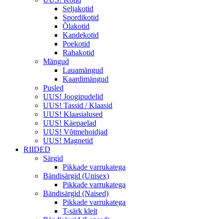
Seljakotid
Spordikotid
Õlakotid
Kandekotid
Poekotid
Rahakotid
Mängud
Lauamängud
Kaardimängud
Pusled
UUS! Joogipudelid
UUS! Tassid / Klaasid
UUS! Klaasialused
UUS! Käepaelad
UUS! Võtmehoidjad
UUS! Magnetid
RIIDED
Särgid
Pikkade varrukatega
Bändisärgid (Unisex)
Pikkade varrukatega
Bändisärgid (Naised)
Pikkade varrukatega
T-särk kleit