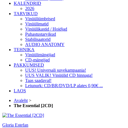
KALENDRID
2026
TARVIKUD
Vinüüliümbrised
Vinüülimatid
Vinüülikastid / Hoidjad
Puhastustarvikud
Stabilisaatorid
AUDIO ANATOMY
TEHNIKA
Vinüülimängijad
CD-mängijad
PAKKUMISED
UUS! Universali suvekampaania!
UUS VALIK! Vinüülid CD hinnaga!
Taas saadaval!
Leiunurk: CD/BR/DVD/LP alates 0,90€ ...
LAOS
Avaleht
>
The Essential [2CD]
Gloria Estefan