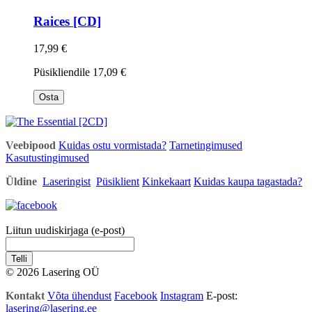
Raices [CD]
17,99 €
Püsikliendile
17,09 €
Osta
Veebipood
Kuidas ostu vormistada?
Tarnetingimused
Kasutustingimused
Üldine
Laseringist
Püsiklient
Kinkekaart
Kuidas kaupa tagastada?
Liitun uudiskirjaga (e-post)
Telli
© 2026 Lasering OÜ
Kontakt
Võta ühendust
Facebook
Instagram
E-post:
lasering@lasering.ee