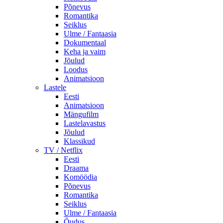
Põnevus
Romantika
Seiklus
Ulme / Fantaasia
Dokumentaal
Keha ja vaim
Jõulud
Loodus
Animatsioon
Lastele
Eesti
Animatsioon
Mängufilm
Lastelavastus
Jõulud
Klassikud
TV / Netflix
Eesti
Draama
Komöödia
Põnevus
Romantika
Seiklus
Ulme / Fantaasia
Õudus