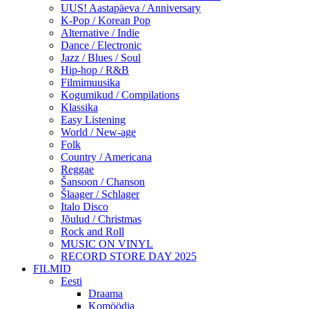
UUS! Aastapäeva / Anniversary
K-Pop / Korean Pop
Alternative / Indie
Dance / Electronic
Jazz / Blues / Soul
Hip-hop / R&B
Filmimuusika
Kogumikud / Compilations
Klassika
Easy Listening
World / New-age
Folk
Country / Americana
Reggae
Šansoon / Chanson
Šlaager / Schlager
Italo Disco
Jõulud / Christmas
Rock and Roll
MUSIC ON VINYL
RECORD STORE DAY 2025
FILMID
Eesti
Draama
Komöödia