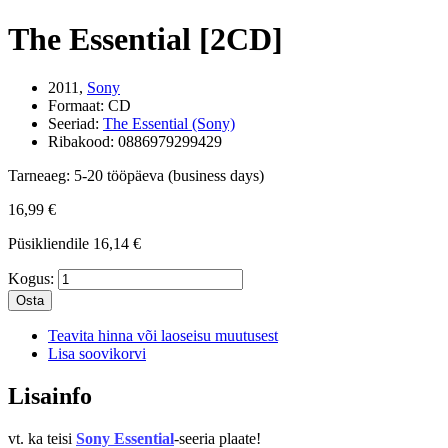
The Essential [2CD]
2011,
Sony
Formaat:
CD
Seeriad:
The Essential (Sony)
Ribakood:
0886979299429
Tarneaeg:
5-20 tööpäeva (business days)
16,99 €
Püsikliendile
16,14 €
Kogus:
Osta
Teavita hinna või laoseisu muutusest
Lisa soovikorvi
Lisainfo
vt. ka teisi
Sony Essential
-seeria plaate!