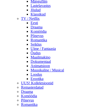
Mängufilm
Lastelavastus
Jõulud
Klassikud
TV / Netflix
Eesti
Draama
Komöödia
Põnevus
Romantika
Seiklus
Ulme / Fantaasia
Õudus
Maailmakino
Dokumentaal
Animatsioon
Muusikaline / Musical
Loodus
Erootika
UUS! Kollektsioonid
Remasterdatud
Draama
Komöödia
Põnevus
Romantika