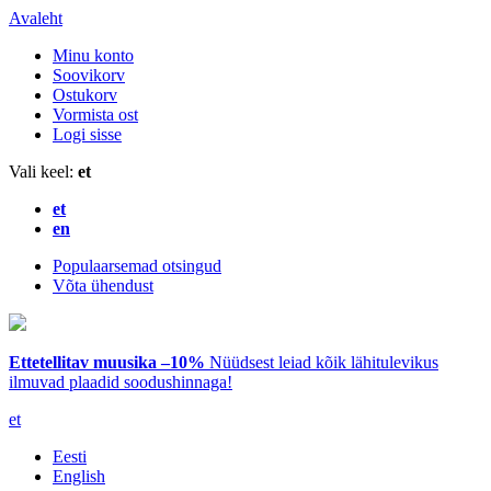
Avaleht
Minu konto
Soovikorv
Ostukorv
Vormista ost
Logi sisse
Vali keel:
et
et
en
Populaarsemad otsingud
Võta ühendust
Ettetellitav muusika –10%
Nüüdsest leiad kõik lähitulevikus
ilmuvad plaadid soodushinnaga!
et
Eesti
English