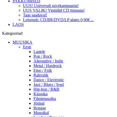
PAKKUMISED
UUS! Universali suvekampaania!
UUS VALIK! Vinüülid CD hinnaga!
Taas saadaval!
Leiunurk: CD/BR/DVD/LP alates 0,90€ ...
LAOS
Kategooriad
MUUSIKA
Eesti
Lastele
Pop / Rock
Alternative / Indie
Metal / Hardrock
Etno / Folk
Rahvalik
Dance / Electronic
Jazz / Blues / Soul
Hip-hop / R&B
Klassika
Filmimuusika
Jõulud
Reggae
Muusikal