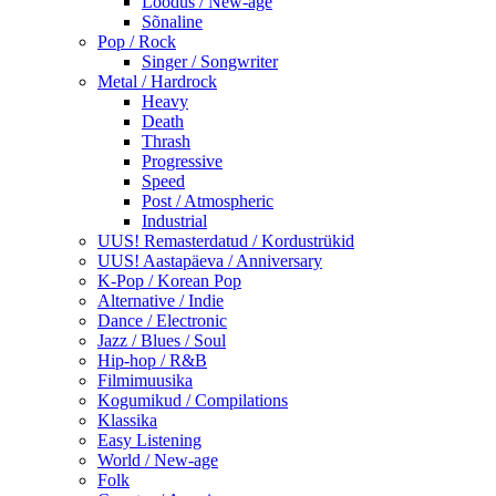
Loodus / New-age
Sõnaline
Pop / Rock
Singer / Songwriter
Metal / Hardrock
Heavy
Death
Thrash
Progressive
Speed
Post / Atmospheric
Industrial
UUS! Remasterdatud / Kordustrükid
UUS! Aastapäeva / Anniversary
K-Pop / Korean Pop
Alternative / Indie
Dance / Electronic
Jazz / Blues / Soul
Hip-hop / R&B
Filmimuusika
Kogumikud / Compilations
Klassika
Easy Listening
World / New-age
Folk