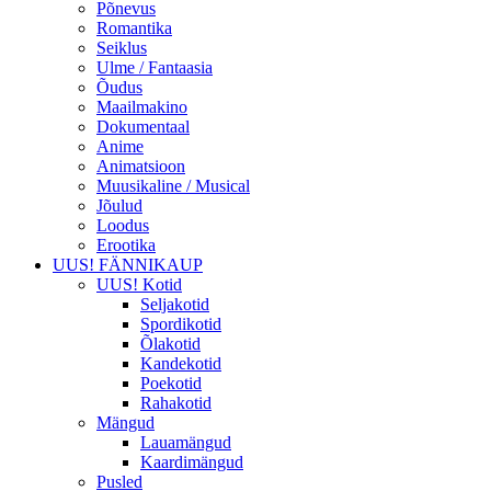
Põnevus
Romantika
Seiklus
Ulme / Fantaasia
Õudus
Maailmakino
Dokumentaal
Anime
Animatsioon
Muusikaline / Musical
Jõulud
Loodus
Erootika
UUS! FÄNNIKAUP
UUS! Kotid
Seljakotid
Spordikotid
Õlakotid
Kandekotid
Poekotid
Rahakotid
Mängud
Lauamängud
Kaardimängud
Pusled