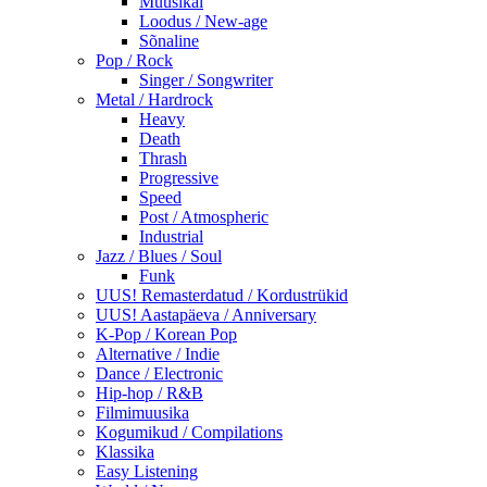
Muusikal
Loodus / New-age
Sõnaline
Pop / Rock
Singer / Songwriter
Metal / Hardrock
Heavy
Death
Thrash
Progressive
Speed
Post / Atmospheric
Industrial
Jazz / Blues / Soul
Funk
UUS! Remasterdatud / Kordustrükid
UUS! Aastapäeva / Anniversary
K-Pop / Korean Pop
Alternative / Indie
Dance / Electronic
Hip-hop / R&B
Filmimuusika
Kogumikud / Compilations
Klassika
Easy Listening