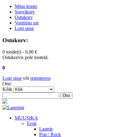
Minu konto
Soovikorv
Ostukorv
Vormista ost
Logi sisse
Ostukorv:
0 toode(t) -
0,00 €
Ostukorvis pole tooteid.
0
Logi sisse
või
registreeru
Otsi:
Kõik
Otsi
MUUSIKA
Eesti
Lastele
Pop / Rock