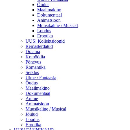
Õudus
Maailmakino
Dokumentaal
Animatsioon
Muusikaline / Musical
Loodus
Erootika
UUS! Kollektsioonid
Remasterdatud
Draama
Komöödia
Põnevus
Romantika
Seiklus
Ulme / Fantaasia
Õudus
Maailmakino
Dokumentaal
Anime
Animatsioon
Muusikaline / Musical
Jõulud
Loodus
Erootika
UUS! FÄNNIKAUP