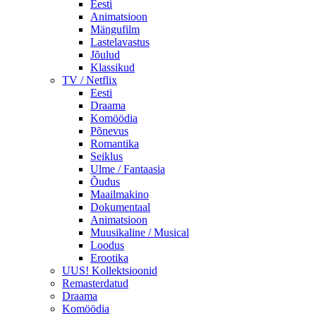
Eesti
Animatsioon
Mängufilm
Lastelavastus
Jõulud
Klassikud
TV / Netflix
Eesti
Draama
Komöödia
Põnevus
Romantika
Seiklus
Ulme / Fantaasia
Õudus
Maailmakino
Dokumentaal
Animatsioon
Muusikaline / Musical
Loodus
Erootika
UUS! Kollektsioonid
Remasterdatud
Draama
Komöödia