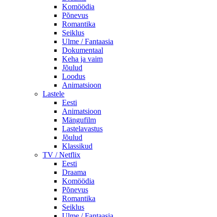
Komöödia
Põnevus
Romantika
Seiklus
Ulme / Fantaasia
Dokumentaal
Keha ja vaim
Jõulud
Loodus
Animatsioon
Lastele
Eesti
Animatsioon
Mängufilm
Lastelavastus
Jõulud
Klassikud
TV / Netflix
Eesti
Draama
Komöödia
Põnevus
Romantika
Seiklus
Ulme / Fantaasia