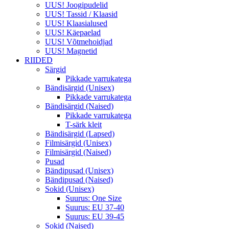
UUS! Joogipudelid
UUS! Tassid / Klaasid
UUS! Klaasialused
UUS! Käepaelad
UUS! Võtmehoidjad
UUS! Magnetid
RIIDED
Särgid
Pikkade varrukatega
Bändisärgid (Unisex)
Pikkade varrukatega
Bändisärgid (Naised)
Pikkade varrukatega
T-särk kleit
Bändisärgid (Lapsed)
Filmisärgid (Unisex)
Filmisärgid (Naised)
Pusad
Bändipusad (Unisex)
Bändipusad (Naised)
Sokid (Unisex)
Suurus: One Size
Suurus: EU 37-40
Suurus: EU 39-45
Sokid (Naised)