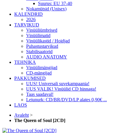
Suurus: EU 37-40
Nokamütsid (Unisex)
KALENDRID
2026
TARVIKUD
Vinüüliümbrised
Vinüülimatid
Vinüülikastid / Hoidjad
Puhastustarvikud
Stabilisaatorid
AUDIO ANATOMY
TEHNIKA
Vinüülimängijad
CD-mängijad
PAKKUMISED
UUS! Universali suvekampaania!
UUS VALIK! Vinüülid CD hinnaga!
Taas saadaval!
Leiunurk: CD/BR/DVD/LP alates 0,90€ ...
LAOS
Avaleht
>
The Queen of Soul [2CD]