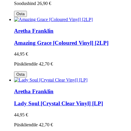
Soodushind
26,90 €
Osta
Aretha Franklin
Amazing Grace [Coloured Vinyl] [2LP]
44,95 €
Püsikliendile
42,70 €
Osta
Aretha Franklin
Lady Soul [Crystal Clear Vinyl] [LP]
44,95 €
Püsikliendile
42,70 €