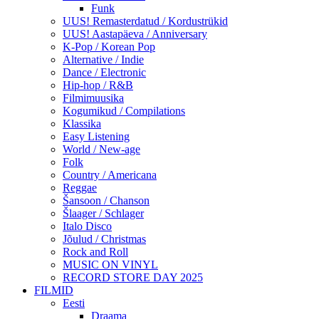
Funk
UUS! Remasterdatud / Kordustrükid
UUS! Aastapäeva / Anniversary
K-Pop / Korean Pop
Alternative / Indie
Dance / Electronic
Hip-hop / R&B
Filmimuusika
Kogumikud / Compilations
Klassika
Easy Listening
World / New-age
Folk
Country / Americana
Reggae
Šansoon / Chanson
Šlaager / Schlager
Italo Disco
Jõulud / Christmas
Rock and Roll
MUSIC ON VINYL
RECORD STORE DAY 2025
FILMID
Eesti
Draama