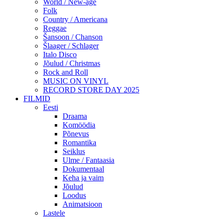
World / New-age
Folk
Country / Americana
Reggae
Šansoon / Chanson
Šlaager / Schlager
Italo Disco
Jõulud / Christmas
Rock and Roll
MUSIC ON VINYL
RECORD STORE DAY 2025
FILMID
Eesti
Draama
Komöödia
Põnevus
Romantika
Seiklus
Ulme / Fantaasia
Dokumentaal
Keha ja vaim
Jõulud
Loodus
Animatsioon
Lastele