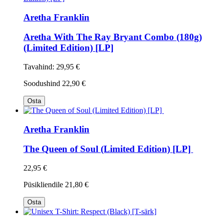
Aretha Franklin
Aretha With The Ray Bryant Combo (180g)
(Limited Edition) [LP]
Tavahind:
29,95 €
Soodushind
22,90 €
Osta
Aretha Franklin
The Queen of Soul (Limited Edition) [LP]
22,95 €
Püsikliendile
21,80 €
Osta