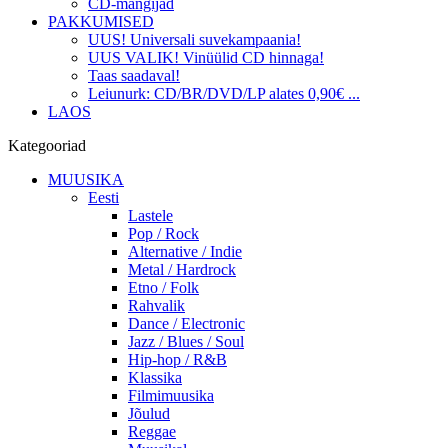
CD-mängijad
PAKKUMISED
UUS! Universali suvekampaania!
UUS VALIK! Vinüülid CD hinnaga!
Taas saadaval!
Leiunurk: CD/BR/DVD/LP alates 0,90€ ...
LAOS
Kategooriad
MUUSIKA
Eesti
Lastele
Pop / Rock
Alternative / Indie
Metal / Hardrock
Etno / Folk
Rahvalik
Dance / Electronic
Jazz / Blues / Soul
Hip-hop / R&B
Klassika
Filmimuusika
Jõulud
Reggae