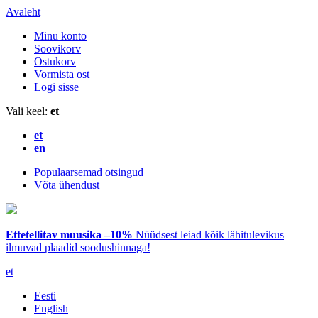
Avaleht
Minu konto
Soovikorv
Ostukorv
Vormista ost
Logi sisse
Vali keel:
et
et
en
Populaarsemad otsingud
Võta ühendust
Ettetellitav muusika –10%
Nüüdsest leiad kõik lähitulevikus
ilmuvad plaadid soodushinnaga!
et
Eesti
English