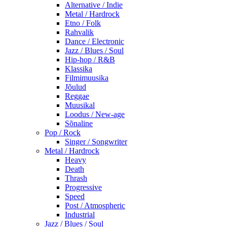
Alternative / Indie
Metal / Hardrock
Etno / Folk
Rahvalik
Dance / Electronic
Jazz / Blues / Soul
Hip-hop / R&B
Klassika
Filmimuusika
Jõulud
Reggae
Muusikal
Loodus / New-age
Sõnaline
Pop / Rock
Singer / Songwriter
Metal / Hardrock
Heavy
Death
Thrash
Progressive
Speed
Post / Atmospheric
Industrial
Jazz / Blues / Soul