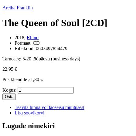
Aretha Franklin
The Queen of Soul [2CD]
2018,
Rhino
Formaat:
CD
Ribakood:
0603497854479
Tarneaeg:
5-20 tööpäeva (business days)
22,95 €
Püsikliendile
21,80 €
Kogus:
Osta
Teavita hinna või laoseisu muutusest
Lisa soovikorvi
Lugude nimekiri