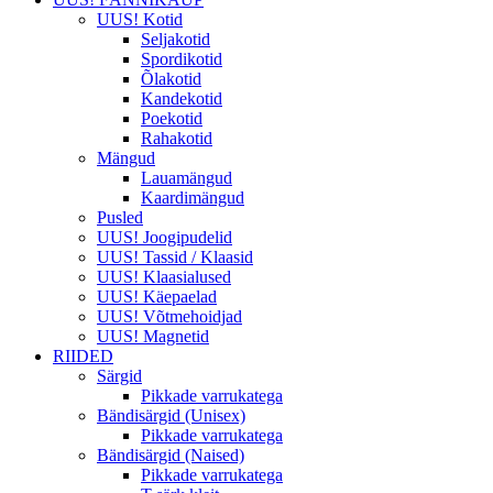
UUS! Kotid
Seljakotid
Spordikotid
Õlakotid
Kandekotid
Poekotid
Rahakotid
Mängud
Lauamängud
Kaardimängud
Pusled
UUS! Joogipudelid
UUS! Tassid / Klaasid
UUS! Klaasialused
UUS! Käepaelad
UUS! Võtmehoidjad
UUS! Magnetid
RIIDED
Särgid
Pikkade varrukatega
Bändisärgid (Unisex)
Pikkade varrukatega
Bändisärgid (Naised)
Pikkade varrukatega