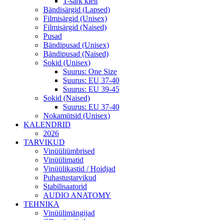
T-särk kleit
Bändisärgid (Lapsed)
Filmisärgid (Unisex)
Filmisärgid (Naised)
Pusad
Bändipusad (Unisex)
Bändipusad (Naised)
Sokid (Unisex)
Suurus: One Size
Suurus: EU 37-40
Suurus: EU 39-45
Sokid (Naised)
Suurus: EU 37-40
Nokamütsid (Unisex)
KALENDRID
2026
TARVIKUD
Vinüüliümbrised
Vinüülimatid
Vinüülikastid / Hoidjad
Puhastustarvikud
Stabilisaatorid
AUDIO ANATOMY
TEHNIKA
Vinüülimängijad