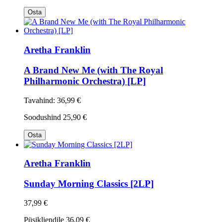
Osta
Aretha Franklin
A Brand New Me (with The Royal
Philharmonic Orchestra) [LP]
Tavahind:
36,99 €
Soodushind
25,90 €
Osta
Aretha Franklin
Sunday Morning Classics [2LP]
37,99 €
Püsikliendile
36,09 €