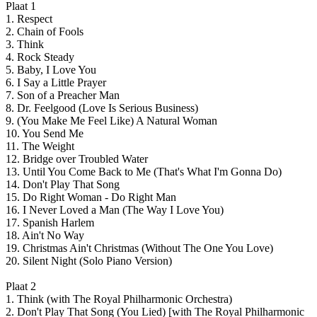
Plaat 1
1. Respect
2. Chain of Fools
3. Think
4. Rock Steady
5. Baby, I Love You
6. I Say a Little Prayer
7. Son of a Preacher Man
8. Dr. Feelgood (Love Is Serious Business)
9. (You Make Me Feel Like) A Natural Woman
10. You Send Me
11. The Weight
12. Bridge over Troubled Water
13. Until You Come Back to Me (That's What I'm Gonna Do)
14. Don't Play That Song
15. Do Right Woman - Do Right Man
16. I Never Loved a Man (The Way I Love You)
17. Spanish Harlem
18. Ain't No Way
19. Christmas Ain't Christmas (Without The One You Love)
20. Silent Night (Solo Piano Version)
Plaat 2
1. Think (with The Royal Philharmonic Orchestra)
2. Don't Play That Song (You Lied) [with The Royal Philharmonic