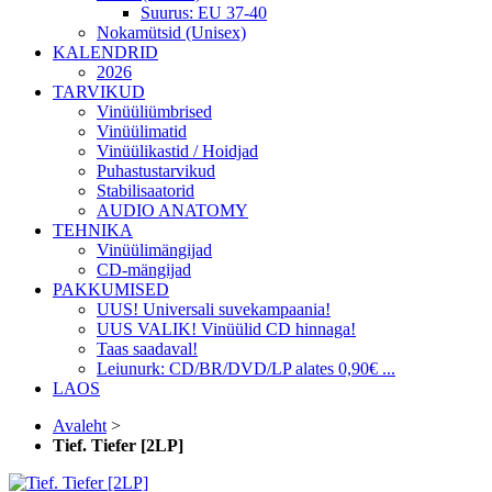
Suurus: EU 37-40
Nokamütsid (Unisex)
KALENDRID
2026
TARVIKUD
Vinüüliümbrised
Vinüülimatid
Vinüülikastid / Hoidjad
Puhastustarvikud
Stabilisaatorid
AUDIO ANATOMY
TEHNIKA
Vinüülimängijad
CD-mängijad
PAKKUMISED
UUS! Universali suvekampaania!
UUS VALIK! Vinüülid CD hinnaga!
Taas saadaval!
Leiunurk: CD/BR/DVD/LP alates 0,90€ ...
LAOS
Avaleht
>
Tief. Tiefer [2LP]