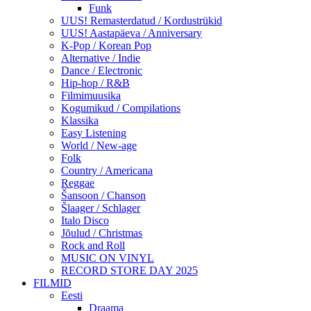
Funk
UUS! Remasterdatud / Kordustrükid
UUS! Aastapäeva / Anniversary
K-Pop / Korean Pop
Alternative / Indie
Dance / Electronic
Hip-hop / R&B
Filmimuusika
Kogumikud / Compilations
Klassika
Easy Listening
World / New-age
Folk
Country / Americana
Reggae
Šansoon / Chanson
Šlaager / Schlager
Italo Disco
Jõulud / Christmas
Rock and Roll
MUSIC ON VINYL
RECORD STORE DAY 2025
FILMID
Eesti
Draama