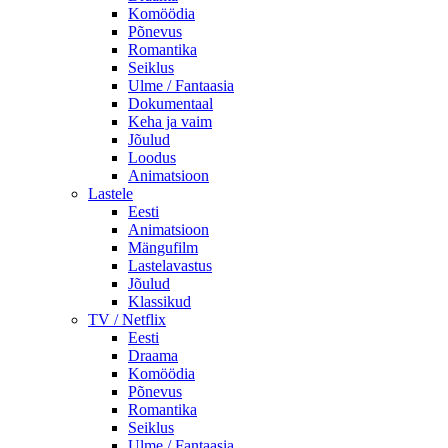
Komöödia
Põnevus
Romantika
Seiklus
Ulme / Fantaasia
Dokumentaal
Keha ja vaim
Jõulud
Loodus
Animatsioon
Lastele
Eesti
Animatsioon
Mängufilm
Lastelavastus
Jõulud
Klassikud
TV / Netflix
Eesti
Draama
Komöödia
Põnevus
Romantika
Seiklus
Ulme / Fantaasia