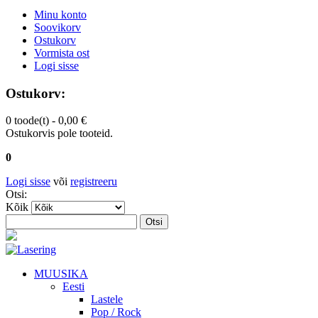
Minu konto
Soovikorv
Ostukorv
Vormista ost
Logi sisse
Ostukorv:
0 toode(t) -
0,00 €
Ostukorvis pole tooteid.
0
Logi sisse
või
registreeru
Otsi:
Kõik
Otsi
MUUSIKA
Eesti
Lastele
Pop / Rock