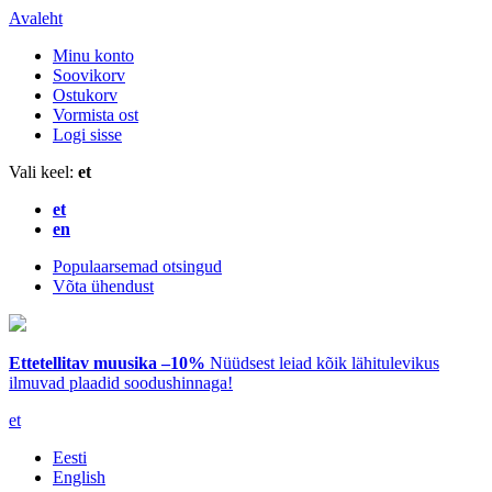
Avaleht
Minu konto
Soovikorv
Ostukorv
Vormista ost
Logi sisse
Vali keel:
et
et
en
Populaarsemad otsingud
Võta ühendust
Ettetellitav muusika –10%
Nüüdsest leiad kõik lähitulevikus
ilmuvad plaadid soodushinnaga!
et
Eesti
English