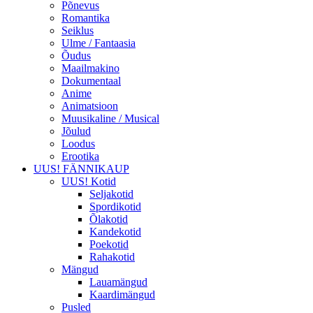
Põnevus
Romantika
Seiklus
Ulme / Fantaasia
Õudus
Maailmakino
Dokumentaal
Anime
Animatsioon
Muusikaline / Musical
Jõulud
Loodus
Erootika
UUS! FÄNNIKAUP
UUS! Kotid
Seljakotid
Spordikotid
Õlakotid
Kandekotid
Poekotid
Rahakotid
Mängud
Lauamängud
Kaardimängud
Pusled