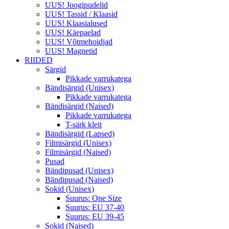
UUS! Joogipudelid
UUS! Tassid / Klaasid
UUS! Klaasialused
UUS! Käepaelad
UUS! Võtmehoidjad
UUS! Magnetid
RIIDED
Särgid
Pikkade varrukatega
Bändisärgid (Unisex)
Pikkade varrukatega
Bändisärgid (Naised)
Pikkade varrukatega
T-särk kleit
Bändisärgid (Lapsed)
Filmisärgid (Unisex)
Filmisärgid (Naised)
Pusad
Bändipusad (Unisex)
Bändipusad (Naised)
Sokid (Unisex)
Suurus: One Size
Suurus: EU 37-40
Suurus: EU 39-45
Sokid (Naised)