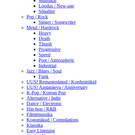
Muusikal
Loodus / New-age
Sõnaline
Pop / Rock
Singer / Songwriter
Metal / Hardrock
Heavy
Death
Thrash
Progressive
Speed
Post / Atmospheric
Industrial
Jazz / Blues / Soul
Funk
UUS! Remasterdatud / Kordustrükid
UUS! Aastapäeva / Anniversary
K-Pop / Korean Pop
Alternative / Indie
Dance / Electronic
Hip-hop / R&B
Filmimuusika
Kogumikud / Compilations
Klassika
Easy Listening