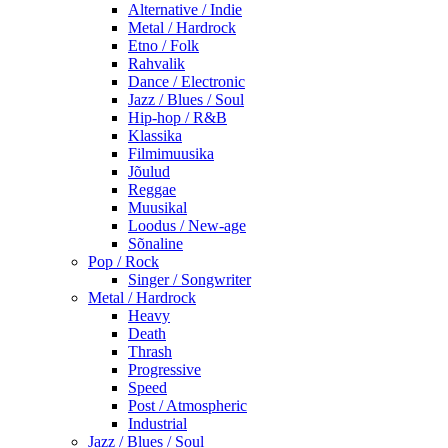
Alternative / Indie
Metal / Hardrock
Etno / Folk
Rahvalik
Dance / Electronic
Jazz / Blues / Soul
Hip-hop / R&B
Klassika
Filmimuusika
Jõulud
Reggae
Muusikal
Loodus / New-age
Sõnaline
Pop / Rock
Singer / Songwriter
Metal / Hardrock
Heavy
Death
Thrash
Progressive
Speed
Post / Atmospheric
Industrial
Jazz / Blues / Soul