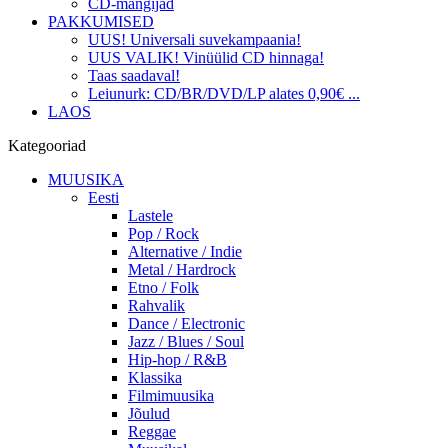
CD-mängijad
PAKKUMISED
UUS! Universali suvekampaania!
UUS VALIK! Vinüülid CD hinnaga!
Taas saadaval!
Leiunurk: CD/BR/DVD/LP alates 0,90€ ...
LAOS
Kategooriad
MUUSIKA
Eesti
Lastele
Pop / Rock
Alternative / Indie
Metal / Hardrock
Etno / Folk
Rahvalik
Dance / Electronic
Jazz / Blues / Soul
Hip-hop / R&B
Klassika
Filmimuusika
Jõulud
Reggae