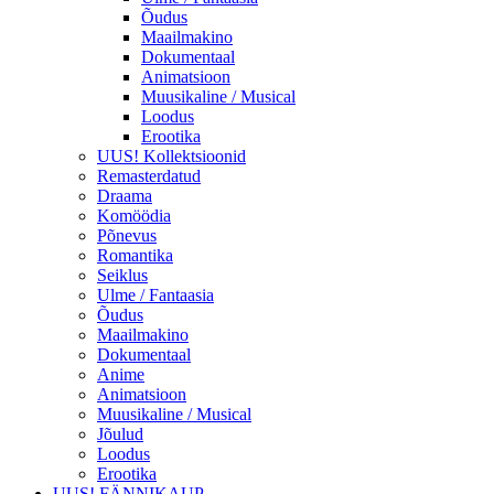
Õudus
Maailmakino
Dokumentaal
Animatsioon
Muusikaline / Musical
Loodus
Erootika
UUS! Kollektsioonid
Remasterdatud
Draama
Komöödia
Põnevus
Romantika
Seiklus
Ulme / Fantaasia
Õudus
Maailmakino
Dokumentaal
Anime
Animatsioon
Muusikaline / Musical
Jõulud
Loodus
Erootika
UUS! FÄNNIKAUP