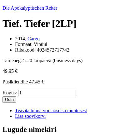
Die Apokalyptischen Reiter
Tief. Tiefer [2LP]
2014,
Cargo
Formaat:
Vinüül
Ribakood:
4024572717742
Tarneaeg:
5-20 tööpäeva (business days)
49,95 €
Püsikliendile
47,45 €
Kogus:
Osta
Teavita hinna või laoseisu muutusest
Lisa soovikorvi
Lugude nimekiri