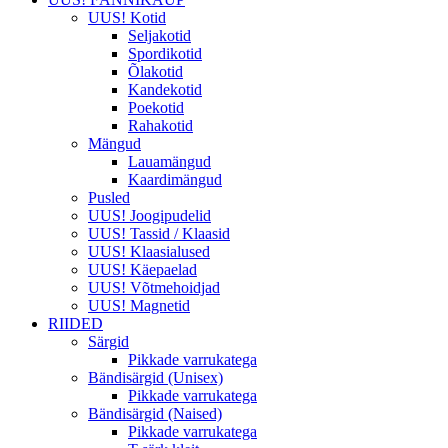
UUS! Kotid
Seljakotid
Spordikotid
Õlakotid
Kandekotid
Poekotid
Rahakotid
Mängud
Lauamängud
Kaardimängud
Pusled
UUS! Joogipudelid
UUS! Tassid / Klaasid
UUS! Klaasialused
UUS! Käepaelad
UUS! Võtmehoidjad
UUS! Magnetid
RIIDED
Särgid
Pikkade varrukatega
Bändisärgid (Unisex)
Pikkade varrukatega
Bändisärgid (Naised)
Pikkade varrukatega