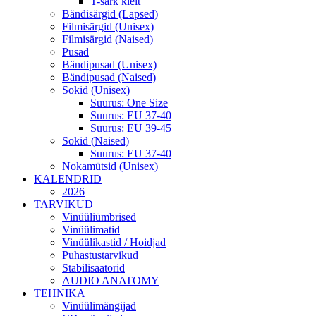
T-särk kleit
Bändisärgid (Lapsed)
Filmisärgid (Unisex)
Filmisärgid (Naised)
Pusad
Bändipusad (Unisex)
Bändipusad (Naised)
Sokid (Unisex)
Suurus: One Size
Suurus: EU 37-40
Suurus: EU 39-45
Sokid (Naised)
Suurus: EU 37-40
Nokamütsid (Unisex)
KALENDRID
2026
TARVIKUD
Vinüüliümbrised
Vinüülimatid
Vinüülikastid / Hoidjad
Puhastustarvikud
Stabilisaatorid
AUDIO ANATOMY
TEHNIKA
Vinüülimängijad