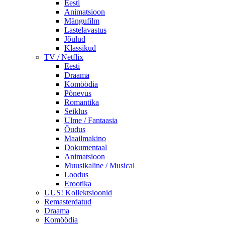
Eesti
Animatsioon
Mängufilm
Lastelavastus
Jõulud
Klassikud
TV / Netflix
Eesti
Draama
Komöödia
Põnevus
Romantika
Seiklus
Ulme / Fantaasia
Õudus
Maailmakino
Dokumentaal
Animatsioon
Muusikaline / Musical
Loodus
Erootika
UUS! Kollektsioonid
Remasterdatud
Draama
Komöödia