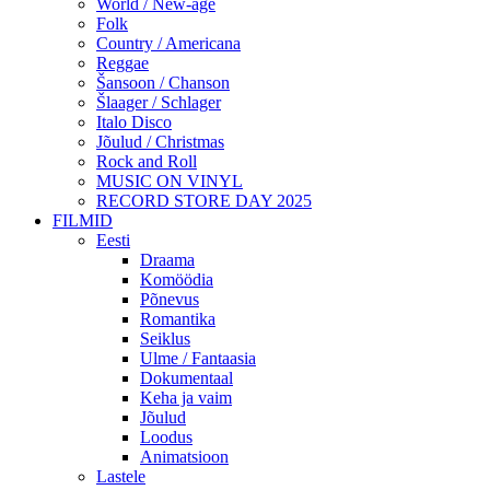
World / New-age
Folk
Country / Americana
Reggae
Šansoon / Chanson
Šlaager / Schlager
Italo Disco
Jõulud / Christmas
Rock and Roll
MUSIC ON VINYL
RECORD STORE DAY 2025
FILMID
Eesti
Draama
Komöödia
Põnevus
Romantika
Seiklus
Ulme / Fantaasia
Dokumentaal
Keha ja vaim
Jõulud
Loodus
Animatsioon
Lastele