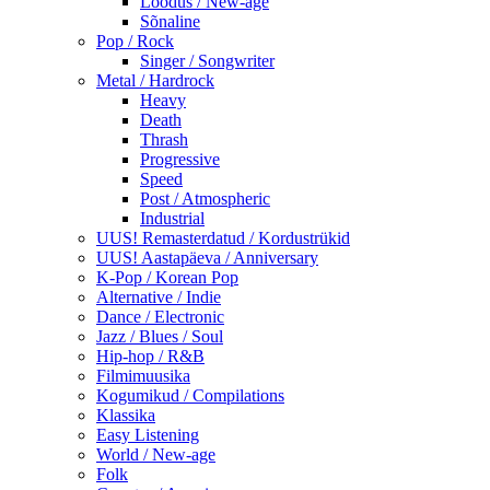
Loodus / New-age
Sõnaline
Pop / Rock
Singer / Songwriter
Metal / Hardrock
Heavy
Death
Thrash
Progressive
Speed
Post / Atmospheric
Industrial
UUS! Remasterdatud / Kordustrükid
UUS! Aastapäeva / Anniversary
K-Pop / Korean Pop
Alternative / Indie
Dance / Electronic
Jazz / Blues / Soul
Hip-hop / R&B
Filmimuusika
Kogumikud / Compilations
Klassika
Easy Listening
World / New-age
Folk