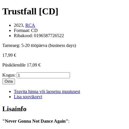
Trustfall [CD]
2023,
RCA
Formaat:
CD
Ribakood:
0196587726522
Tarneaeg:
5-20 tööpäeva (business days)
17,99 €
Püsikliendile
17,09 €
Kogus:
Osta
Teavita hinna või laoseisu muutusest
Lisa soovikorvi
Lisainfo
"Never Gonna Not Dance Again"
: