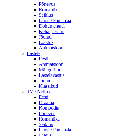
Põnevus
Romantika
Seiklus
Ulme / Fantaasia
Dokumentaal
Keha ja vaim
Jõulud
Loodus
Animatsioon
Lastele
Eesti
Animatsioon
Mängufilm
Lastelavastus
Jõulud
Klassikud
TV / Netflix
Eesti
Draama
Komöödia
Põnevus
Romantika
Seiklus
Ulme / Fantaasia
Õudus