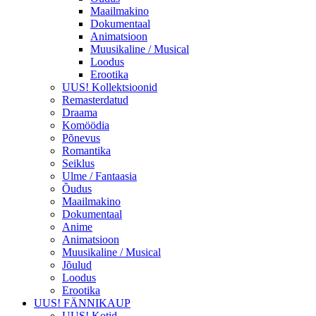
Maailmakino
Dokumentaal
Animatsioon
Muusikaline / Musical
Loodus
Erootika
UUS! Kollektsioonid
Remasterdatud
Draama
Komöödia
Põnevus
Romantika
Seiklus
Ulme / Fantaasia
Õudus
Maailmakino
Dokumentaal
Anime
Animatsioon
Muusikaline / Musical
Jõulud
Loodus
Erootika
UUS! FÄNNIKAUP
UUS! Kotid