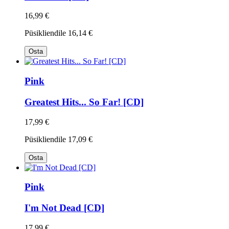
16,99 €
Püsikliendile
16,14 €
Osta
Pink
Greatest Hits... So Far! [CD]
17,99 €
Püsikliendile
17,09 €
Osta
Pink
I'm Not Dead [CD]
17,99 €