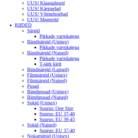
UUS! Klaasialused
UUS! Käepaelad
UUS! Võtmehoidjad
UUS! Magnetid
RIIDED
Särgid
Pikkade varrukatega
Bändisärgid (Unisex)
Pikkade varrukatega
Bändisärgid (Naised)
Pikkade varrukatega
T-särk kleit
Bändisärgid (Lapsed)
Filmisärgid (Unisex)
Filmisärgid (Naised)
Pusad
Bändipusad (Unisex)
Bändipusad (Naised)
Sokid (Unisex)
Suurus: One Size
Suurus: EU 37-40
Suurus: EU 39-45
Sokid (Naised)
Suurus: EU 37-40
Nokamütsid (Unisex)