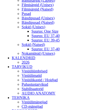
Bändisärgid (Lapsed)
Filmisärgid (Unisex)
Filmisärgid (Naised)
Pusad
Bändipusad (Unisex)
Bändipusad (Naised)
Sokid (Unisex)
Suurus: One Size
Suurus: EU 37-40
Suurus: EU 39-45
Sokid (Naised)
Suurus: EU 37-40
Nokamütsid (Unisex)
KALENDRID
2026
TARVIKUD
Vinüüliümbrised
Vinüülimatid
Vinüülikastid / Hoidjad
Puhastustarvikud
Stabilisaatorid
AUDIO ANATOMY
TEHNIKA
Vinüülimängijad
CD-mängijad