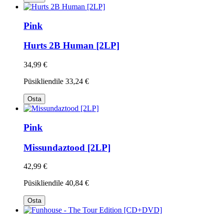
Pink
Hurts 2B Human [2LP]
34,99 €
Püsikliendile
33,24 €
Osta
Pink
Missundaztood [2LP]
42,99 €
Püsikliendile
40,84 €
Osta