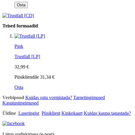
Osta
Teised formaadid
Pink
Trustfall [LP]
32,99 €
Püsikliendile
31,34 €
Osta
Veebipood
Kuidas ostu vormistada?
Tarnetingimused
Kasutustingimused
Üldine
Laseringist
Püsiklient
Kinkekaart
Kuidas kaupa tagastada?
Liitun uudiskirjaga (e-post)