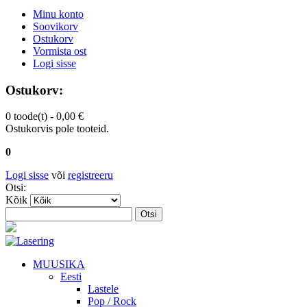
Minu konto
Soovikorv
Ostukorv
Vormista ost
Logi sisse
Ostukorv:
0 toode(t) -
0,00 €
Ostukorvis pole tooteid.
0
Logi sisse
või
registreeru
Otsi:
Kõik
Otsi
MUUSIKA
Eesti
Lastele
Pop / Rock