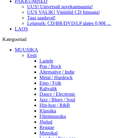
PAKKUMISED
UUS! Universali suvekampaania!
UUS VALIK! Vinüülid CD hinnaga!
Taas saadaval!
Leiunurk: CD/BR/DVD/LP alates 0,90€ ...
LAOS
Kategooriad
MUUSIKA
Eesti
Lastele
Pop / Rock
Alternative / Indie
Metal / Hardrock
Etno / Folk
Rahvalik
Dance / Electronic
Jazz / Blues / Soul
Hip-hop / R&B
Klassika
Filmimuusika
Jõulud
Reggae
Muusikal