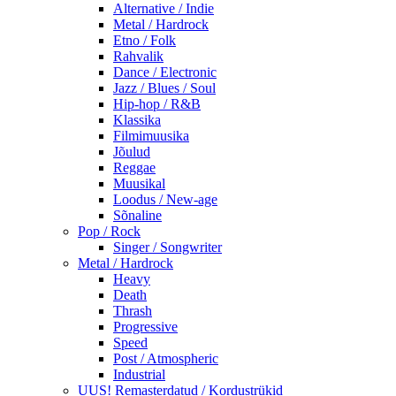
Alternative / Indie
Metal / Hardrock
Etno / Folk
Rahvalik
Dance / Electronic
Jazz / Blues / Soul
Hip-hop / R&B
Klassika
Filmimuusika
Jõulud
Reggae
Muusikal
Loodus / New-age
Sõnaline
Pop / Rock
Singer / Songwriter
Metal / Hardrock
Heavy
Death
Thrash
Progressive
Speed
Post / Atmospheric
Industrial
UUS! Remasterdatud / Kordustrükid