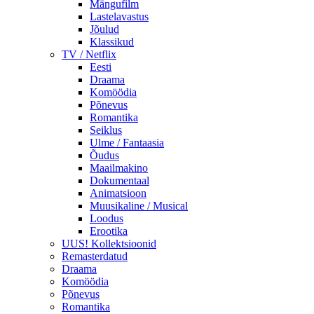
Mängufilm
Lastelavastus
Jõulud
Klassikud
TV / Netflix
Eesti
Draama
Komöödia
Põnevus
Romantika
Seiklus
Ulme / Fantaasia
Õudus
Maailmakino
Dokumentaal
Animatsioon
Muusikaline / Musical
Loodus
Erootika
UUS! Kollektsioonid
Remasterdatud
Draama
Komöödia
Põnevus
Romantika