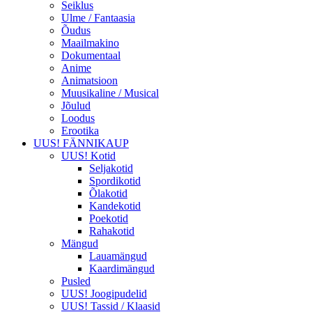
Seiklus
Ulme / Fantaasia
Õudus
Maailmakino
Dokumentaal
Anime
Animatsioon
Muusikaline / Musical
Jõulud
Loodus
Erootika
UUS! FÄNNIKAUP
UUS! Kotid
Seljakotid
Spordikotid
Õlakotid
Kandekotid
Poekotid
Rahakotid
Mängud
Lauamängud
Kaardimängud
Pusled
UUS! Joogipudelid
UUS! Tassid / Klaasid