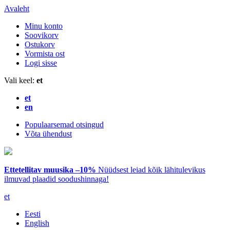
Avaleht
Minu konto
Soovikorv
Ostukorv
Vormista ost
Logi sisse
Vali keel:
et
et
en
Populaarsemad otsingud
Võta ühendust
Ettetellitav muusika –10%
Nüüdsest leiad kõik lähitulevikus
ilmuvad plaadid soodushinnaga!
et
Eesti
English