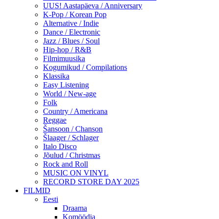
UUS! Aastapäeva / Anniversary
K-Pop / Korean Pop
Alternative / Indie
Dance / Electronic
Jazz / Blues / Soul
Hip-hop / R&B
Filmimuusika
Kogumikud / Compilations
Klassika
Easy Listening
World / New-age
Folk
Country / Americana
Reggae
Šansoon / Chanson
Šlaager / Schlager
Italo Disco
Jõulud / Christmas
Rock and Roll
MUSIC ON VINYL
RECORD STORE DAY 2025
FILMID
Eesti
Draama
Komöödia