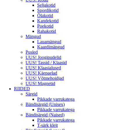
Seljakotid
Spordikotid
Õlakotid
Kandekotid
Poekotid
Rahakotid
Mängud
Lauamängud
Kaardimängud
Pusled
UUS! Joogipudelid
UUS! Tassid / Klaasid
UUS! Klaasialused
UUS! Käepaelad
UUS! Võtmehoidjad
UUS! Magnetid
RIIDED
Särgid
Pikkade varrukatega
Bändisärgid (Unisex)
Pikkade varrukatega
Bändisärgid (Naised)
Pikkade varrukatega
T-särk kleit