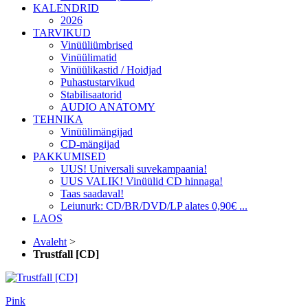
KALENDRID
2026
TARVIKUD
Vinüüliümbrised
Vinüülimatid
Vinüülikastid / Hoidjad
Puhastustarvikud
Stabilisaatorid
AUDIO ANATOMY
TEHNIKA
Vinüülimängijad
CD-mängijad
PAKKUMISED
UUS! Universali suvekampaania!
UUS VALIK! Vinüülid CD hinnaga!
Taas saadaval!
Leiunurk: CD/BR/DVD/LP alates 0,90€ ...
LAOS
Avaleht
>
Trustfall [CD]
Pink