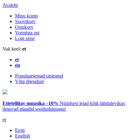
Avaleht
Minu konto
Soovikorv
Ostukorv
Vormista ost
Logi sisse
Vali keel:
et
et
en
Populaarsemad otsingud
Võta ühendust
Ettetellitav muusika –10%
Nüüdsest leiad kõik lähitulevikus
ilmuvad plaadid soodushinnaga!
et
Eesti
English