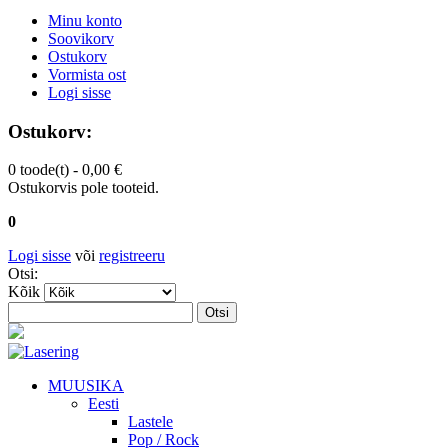
Minu konto
Soovikorv
Ostukorv
Vormista ost
Logi sisse
Ostukorv:
0 toode(t) -
0,00 €
Ostukorvis pole tooteid.
0
Logi sisse
või
registreeru
Otsi:
Kõik
Otsi
MUUSIKA
Eesti
Lastele
Pop / Rock