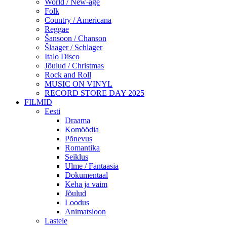
World / New-age
Folk
Country / Americana
Reggae
Šansoon / Chanson
Šlaager / Schlager
Italo Disco
Jõulud / Christmas
Rock and Roll
MUSIC ON VINYL
RECORD STORE DAY 2025
FILMID
Eesti
Draama
Komöödia
Põnevus
Romantika
Seiklus
Ulme / Fantaasia
Dokumentaal
Keha ja vaim
Jõulud
Loodus
Animatsioon
Lastele