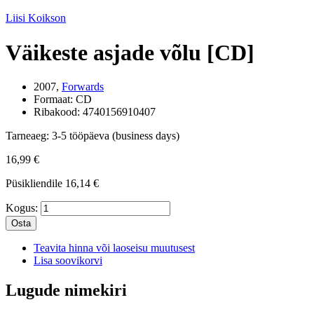
Liisi Koikson
Väikeste asjade võlu [CD]
2007,
Forwards
Formaat:
CD
Ribakood:
4740156910407
Tarneaeg:
3-5 tööpäeva (business days)
16,99 €
Püsikliendile
16,14 €
Kogus:
Osta
Teavita hinna või laoseisu muutusest
Lisa soovikorvi
Lugude nimekiri