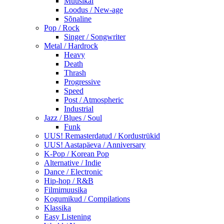
Muusikal
Loodus / New-age
Sõnaline
Pop / Rock
Singer / Songwriter
Metal / Hardrock
Heavy
Death
Thrash
Progressive
Speed
Post / Atmospheric
Industrial
Jazz / Blues / Soul
Funk
UUS! Remasterdatud / Kordustrükid
UUS! Aastapäeva / Anniversary
K-Pop / Korean Pop
Alternative / Indie
Dance / Electronic
Hip-hop / R&B
Filmimuusika
Kogumikud / Compilations
Klassika
Easy Listening