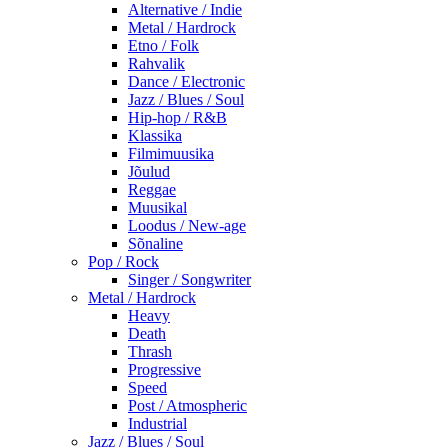
Alternative / Indie
Metal / Hardrock
Etno / Folk
Rahvalik
Dance / Electronic
Jazz / Blues / Soul
Hip-hop / R&B
Klassika
Filmimuusika
Jõulud
Reggae
Muusikal
Loodus / New-age
Sõnaline
Pop / Rock
Singer / Songwriter
Metal / Hardrock
Heavy
Death
Thrash
Progressive
Speed
Post / Atmospheric
Industrial
Jazz / Blues / Soul