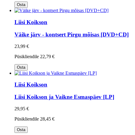
Osta
Liisi Koikson
Väike järv - kontsert Pirgu mõisas [DVD+CD]
23,99 €
Püsikliendile
22,79 €
Osta
Liisi Koikson
Liisi Koikson ja Vaikne Esmaspäev [LP]
29,95 €
Püsikliendile
28,45 €
Osta