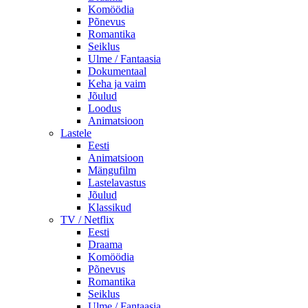
Komöödia
Põnevus
Romantika
Seiklus
Ulme / Fantaasia
Dokumentaal
Keha ja vaim
Jõulud
Loodus
Animatsioon
Lastele
Eesti
Animatsioon
Mängufilm
Lastelavastus
Jõulud
Klassikud
TV / Netflix
Eesti
Draama
Komöödia
Põnevus
Romantika
Seiklus
Ulme / Fantaasia