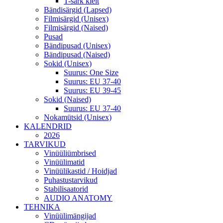
T-särk kleit
Bändisärgid (Lapsed)
Filmisärgid (Unisex)
Filmisärgid (Naised)
Pusad
Bändipusad (Unisex)
Bändipusad (Naised)
Sokid (Unisex)
Suurus: One Size
Suurus: EU 37-40
Suurus: EU 39-45
Sokid (Naised)
Suurus: EU 37-40
Nokamütsid (Unisex)
KALENDRID
2026
TARVIKUD
Vinüüliümbrised
Vinüülimatid
Vinüülikastid / Hoidjad
Puhastustarvikud
Stabilisaatorid
AUDIO ANATOMY
TEHNIKA
Vinüülimängijad