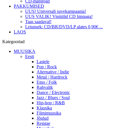
CD-mängijad
PAKKUMISED
UUS! Universali suvekampaania!
UUS VALIK! Vinüülid CD hinnaga!
Taas saadaval!
Leiunurk: CD/BR/DVD/LP alates 0,90€ ...
LAOS
Kategooriad
MUUSIKA
Eesti
Lastele
Pop / Rock
Alternative / Indie
Metal / Hardrock
Etno / Folk
Rahvalik
Dance / Electronic
Jazz / Blues / Soul
Hip-hop / R&B
Klassika
Filmimuusika
Jõulud
Reggae