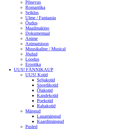
Põnevus
Romantika
Seiklus
Ulme / Fantaasia
Õudus
Maailmakino
Dokumentaal
Anime
Animatsioon
Muusikaline / Musical
Jõulud
Loodus
Erootika
UUS! FÄNNIKAUP
UUS! Kotid
Seljakotid
Spordikotid
Õlakotid
Kandekotid
Poekotid
Rahakotid
Mängud
Lauamängud
Kaardimängud
Pusled