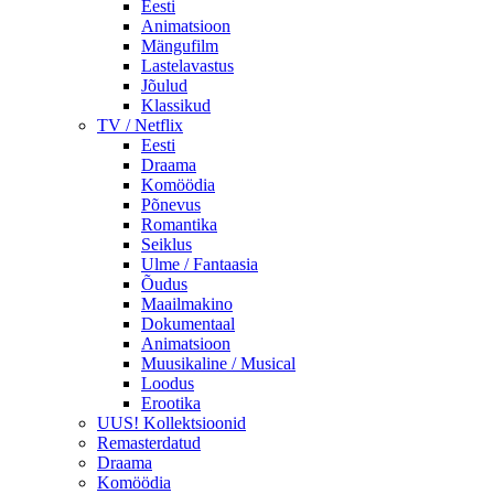
Eesti
Animatsioon
Mängufilm
Lastelavastus
Jõulud
Klassikud
TV / Netflix
Eesti
Draama
Komöödia
Põnevus
Romantika
Seiklus
Ulme / Fantaasia
Õudus
Maailmakino
Dokumentaal
Animatsioon
Muusikaline / Musical
Loodus
Erootika
UUS! Kollektsioonid
Remasterdatud
Draama
Komöödia