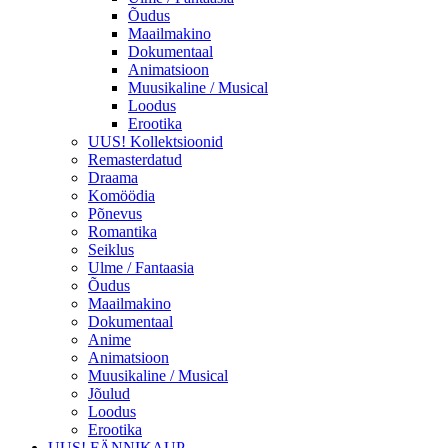
Õudus
Maailmakino
Dokumentaal
Animatsioon
Muusikaline / Musical
Loodus
Erootika
UUS! Kollektsioonid
Remasterdatud
Draama
Komöödia
Põnevus
Romantika
Seiklus
Ulme / Fantaasia
Õudus
Maailmakino
Dokumentaal
Anime
Animatsioon
Muusikaline / Musical
Jõulud
Loodus
Erootika
UUS! FÄNNIKAUP