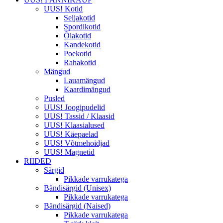
UUS! Kotid
Seljakotid
Spordikotid
Õlakotid
Kandekotid
Poekotid
Rahakotid
Mängud
Lauamängud
Kaardimängud
Pusled
UUS! Joogipudelid
UUS! Tassid / Klaasid
UUS! Klaasialused
UUS! Käepaelad
UUS! Võtmehoidjad
UUS! Magnetid
RIIDED
Särgid
Pikkade varrukatega
Bändisärgid (Unisex)
Pikkade varrukatega
Bändisärgid (Naised)
Pikkade varrukatega