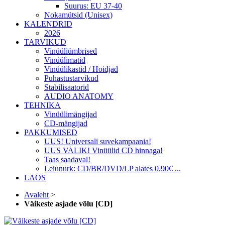
Suurus: EU 37-40
Nokamütsid (Unisex)
KALENDRID
2026
TARVIKUD
Vinüüliümbrised
Vinüülimatid
Vinüülikastid / Hoidjad
Puhastustarvikud
Stabilisaatorid
AUDIO ANATOMY
TEHNIKA
Vinüülimängijad
CD-mängijad
PAKKUMISED
UUS! Universali suvekampaania!
UUS VALIK! Vinüülid CD hinnaga!
Taas saadaval!
Leiunurk: CD/BR/DVD/LP alates 0,90€ ...
LAOS
Avaleht
>
Väikeste asjade võlu [CD]