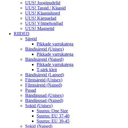
UUS! Joogipudelid
UUS! Tassid / Klaasid
UUS! Klaasialused
UUS! Käepaelad
UUS! Võtmehoidjad
UUS! Magnetid
RIIDED
Särgid
Pikkade varrukatega
Bändisärgid (Unisex)
Pikkade varrukatega
Bändisärgid (Naised)
Pikkade varrukatega
T-särk kleit
Bändisärgid (Lapsed)
Filmisärgid (Unisex)
Filmisärgid (Naised)
Pusad
Bändipusad (Unisex)
Bändipusad (Naised)
Sokid (Unisex)
Suurus: One Size
Suurus: EU 37-40
Suurus: EU 39-45
Sokid (Naised)