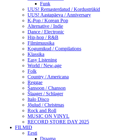
Funk
UUS! Remasterdatud / Kordustrükid
UUS! Aastapäeva / Anniversary
K-Pop / Korean Pop
Alternative / Indie
Dance / Electronic
Hip-hop / R&B
Filmimuusika
Kogumikud / Compilations
Klassika
Easy Listening
World / New-age
Folk
Country / Americana
Reggae
Šansoon / Chanson
Šlaager / Schlager
Italo Disco
Jõulud / Christmas
Rock and Roll
MUSIC ON VINYL
RECORD STORE DAY 2025
FILMID
Eesti
Draama