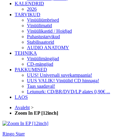
KALENDRID
2026
TARVIKUD
Vinüüliümbrised
Vinüülimatid
Vinüülikastid / Hoidjad
Puhastustarvikud
Stabilisaatorid
AUDIO ANATOMY
TEHNIKA
Vinüülimängijad
CD-mängijad
PAKKUMISED
UUS! Universali suvekampaania!
UUS VALIK! Vinüülid CD hinnaga!
Taas saadaval!
Leiunurk: CD/BR/DVD/LP alates 0,90€ ...
LAOS
Avaleht
>
Zoom In EP [12inch]
Ringo Starr