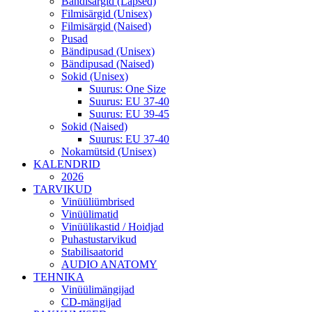
Bändisärgid (Lapsed)
Filmisärgid (Unisex)
Filmisärgid (Naised)
Pusad
Bändipusad (Unisex)
Bändipusad (Naised)
Sokid (Unisex)
Suurus: One Size
Suurus: EU 37-40
Suurus: EU 39-45
Sokid (Naised)
Suurus: EU 37-40
Nokamütsid (Unisex)
KALENDRID
2026
TARVIKUD
Vinüüliümbrised
Vinüülimatid
Vinüülikastid / Hoidjad
Puhastustarvikud
Stabilisaatorid
AUDIO ANATOMY
TEHNIKA
Vinüülimängijad
CD-mängijad