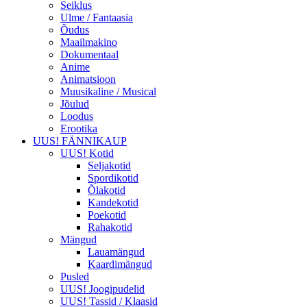
Seiklus
Ulme / Fantaasia
Õudus
Maailmakino
Dokumentaal
Anime
Animatsioon
Muusikaline / Musical
Jõulud
Loodus
Erootika
UUS! FÄNNIKAUP
UUS! Kotid
Seljakotid
Spordikotid
Õlakotid
Kandekotid
Poekotid
Rahakotid
Mängud
Lauamängud
Kaardimängud
Pusled
UUS! Joogipudelid
UUS! Tassid / Klaasid