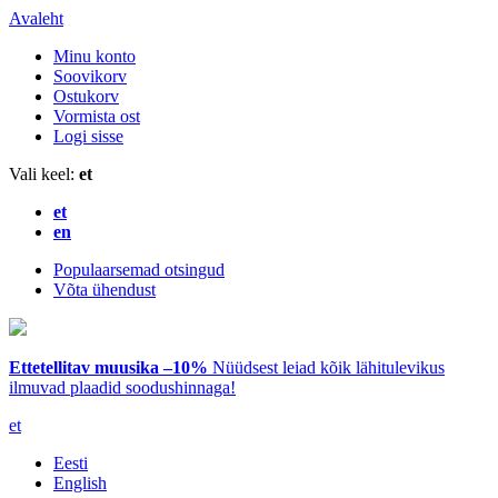
Avaleht
Minu konto
Soovikorv
Ostukorv
Vormista ost
Logi sisse
Vali keel:
et
et
en
Populaarsemad otsingud
Võta ühendust
Ettetellitav muusika –10%
Nüüdsest leiad kõik lähitulevikus
ilmuvad plaadid soodushinnaga!
et
Eesti
English