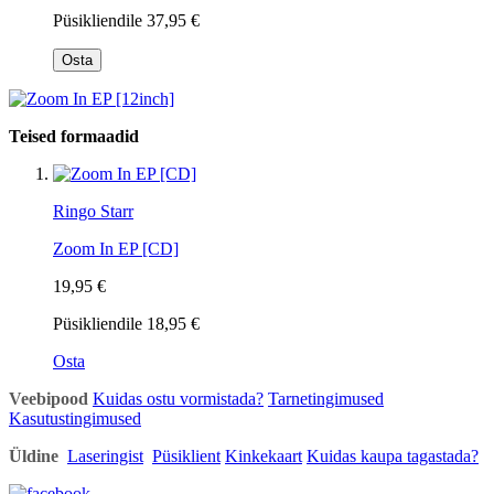
Püsikliendile
37,95 €
Osta
Teised formaadid
Ringo Starr
Zoom In EP [CD]
19,95 €
Püsikliendile
18,95 €
Osta
Veebipood
Kuidas ostu vormistada?
Tarnetingimused
Kasutustingimused
Üldine
Laseringist
Püsiklient
Kinkekaart
Kuidas kaupa tagastada?