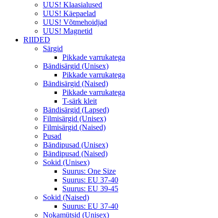
UUS! Klaasialused
UUS! Käepaelad
UUS! Võtmehoidjad
UUS! Magnetid
RIIDED
Särgid
Pikkade varrukatega
Bändisärgid (Unisex)
Pikkade varrukatega
Bändisärgid (Naised)
Pikkade varrukatega
T-särk kleit
Bändisärgid (Lapsed)
Filmisärgid (Unisex)
Filmisärgid (Naised)
Pusad
Bändipusad (Unisex)
Bändipusad (Naised)
Sokid (Unisex)
Suurus: One Size
Suurus: EU 37-40
Suurus: EU 39-45
Sokid (Naised)
Suurus: EU 37-40
Nokamütsid (Unisex)