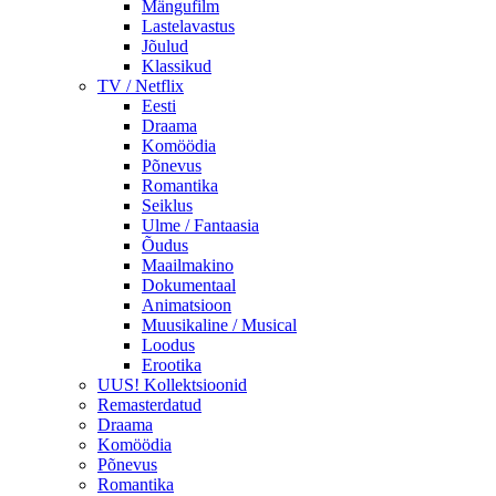
Mängufilm
Lastelavastus
Jõulud
Klassikud
TV / Netflix
Eesti
Draama
Komöödia
Põnevus
Romantika
Seiklus
Ulme / Fantaasia
Õudus
Maailmakino
Dokumentaal
Animatsioon
Muusikaline / Musical
Loodus
Erootika
UUS! Kollektsioonid
Remasterdatud
Draama
Komöödia
Põnevus
Romantika