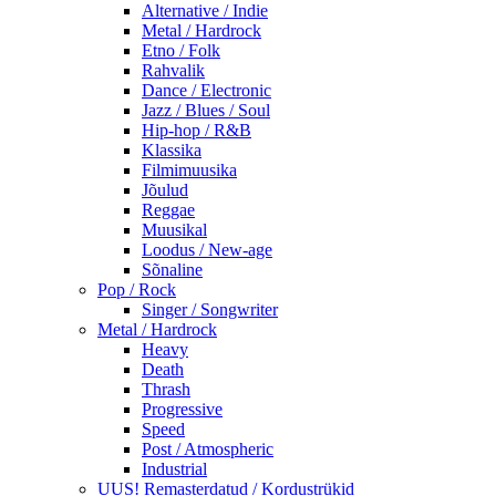
Alternative / Indie
Metal / Hardrock
Etno / Folk
Rahvalik
Dance / Electronic
Jazz / Blues / Soul
Hip-hop / R&B
Klassika
Filmimuusika
Jõulud
Reggae
Muusikal
Loodus / New-age
Sõnaline
Pop / Rock
Singer / Songwriter
Metal / Hardrock
Heavy
Death
Thrash
Progressive
Speed
Post / Atmospheric
Industrial
UUS! Remasterdatud / Kordustrükid