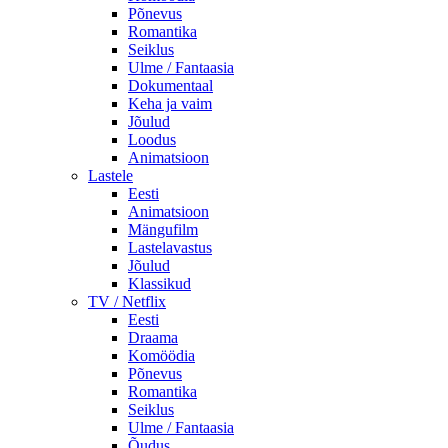
Põnevus
Romantika
Seiklus
Ulme / Fantaasia
Dokumentaal
Keha ja vaim
Jõulud
Loodus
Animatsioon
Lastele
Eesti
Animatsioon
Mängufilm
Lastelavastus
Jõulud
Klassikud
TV / Netflix
Eesti
Draama
Komöödia
Põnevus
Romantika
Seiklus
Ulme / Fantaasia
Õudus