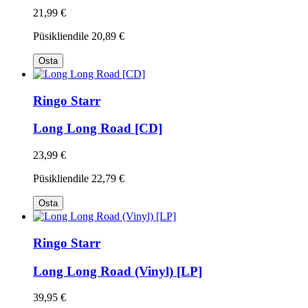
21,99 €
Püsikliendile
20,89 €
Osta
Ringo Starr
Long Long Road [CD]
23,99 €
Püsikliendile
22,79 €
Osta
Ringo Starr
Long Long Road (Vinyl) [LP]
39,95 €