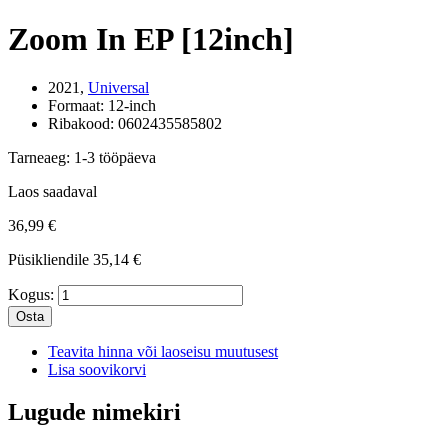
Zoom In EP [12inch]
2021,
Universal
Formaat:
12-inch
Ribakood:
0602435585802
Tarneaeg:
1-3 tööpäeva
Laos saadaval
36,99 €
Püsikliendile
35,14 €
Kogus:
Osta
Teavita hinna või laoseisu muutusest
Lisa soovikorvi
Lugude nimekiri