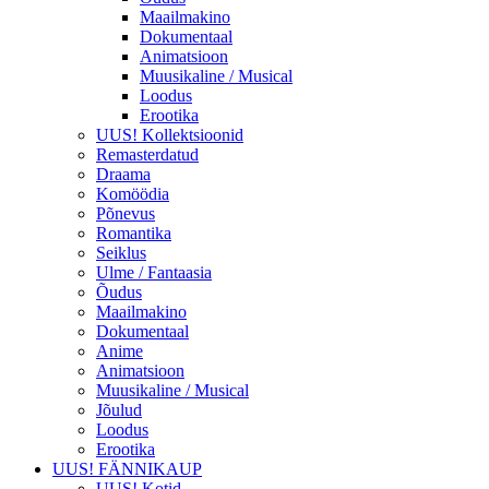
Maailmakino
Dokumentaal
Animatsioon
Muusikaline / Musical
Loodus
Erootika
UUS! Kollektsioonid
Remasterdatud
Draama
Komöödia
Põnevus
Romantika
Seiklus
Ulme / Fantaasia
Õudus
Maailmakino
Dokumentaal
Anime
Animatsioon
Muusikaline / Musical
Jõulud
Loodus
Erootika
UUS! FÄNNIKAUP
UUS! Kotid