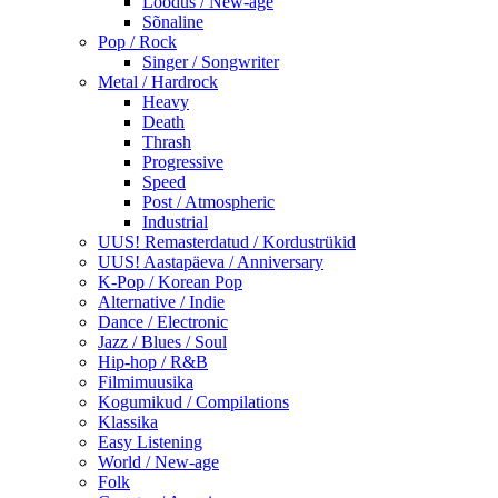
Loodus / New-age
Sõnaline
Pop / Rock
Singer / Songwriter
Metal / Hardrock
Heavy
Death
Thrash
Progressive
Speed
Post / Atmospheric
Industrial
UUS! Remasterdatud / Kordustrükid
UUS! Aastapäeva / Anniversary
K-Pop / Korean Pop
Alternative / Indie
Dance / Electronic
Jazz / Blues / Soul
Hip-hop / R&B
Filmimuusika
Kogumikud / Compilations
Klassika
Easy Listening
World / New-age
Folk