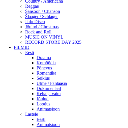
Country / Americana
Reggae
Šansoon / Chanson
Šlaager / Schlager
Italo Disco
Jõulud / Christmas
Rock and Roll
MUSIC ON VINYL
RECORD STORE DAY 2025
FILMID
Eesti
Draama
Komöödia
Põnevus
Romantika
Seiklus
Ulme / Fantaasia
Dokumentaal
Keha ja vaim
Jõulud
Loodus
Animatsioon
Lastele
Eesti
Animatsioon