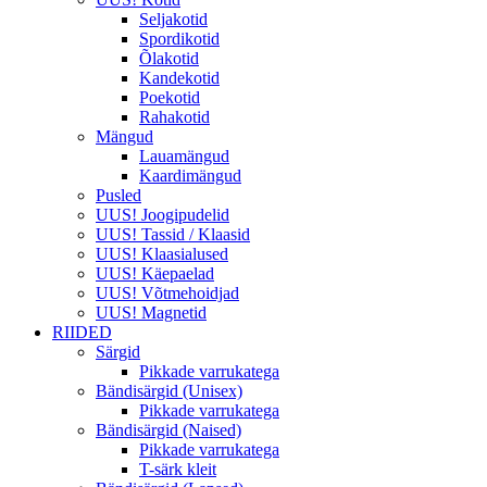
Seljakotid
Spordikotid
Õlakotid
Kandekotid
Poekotid
Rahakotid
Mängud
Lauamängud
Kaardimängud
Pusled
UUS! Joogipudelid
UUS! Tassid / Klaasid
UUS! Klaasialused
UUS! Käepaelad
UUS! Võtmehoidjad
UUS! Magnetid
RIIDED
Särgid
Pikkade varrukatega
Bändisärgid (Unisex)
Pikkade varrukatega
Bändisärgid (Naised)
Pikkade varrukatega
T-särk kleit