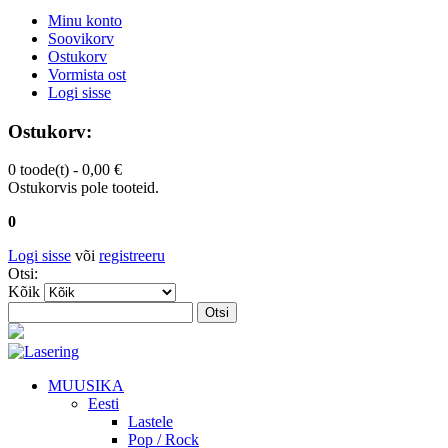
Minu konto
Soovikorv
Ostukorv
Vormista ost
Logi sisse
Ostukorv:
0 toode(t) -
0,00 €
Ostukorvis pole tooteid.
0
Logi sisse
või
registreeru
Otsi:
Kõik
Otsi
MUUSIKA
Eesti
Lastele
Pop / Rock