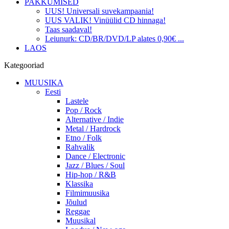
PAKKUMISED
UUS! Universali suvekampaania!
UUS VALIK! Vinüülid CD hinnaga!
Taas saadaval!
Leiunurk: CD/BR/DVD/LP alates 0,90€ ...
LAOS
Kategooriad
MUUSIKA
Eesti
Lastele
Pop / Rock
Alternative / Indie
Metal / Hardrock
Etno / Folk
Rahvalik
Dance / Electronic
Jazz / Blues / Soul
Hip-hop / R&B
Klassika
Filmimuusika
Jõulud
Reggae
Muusikal