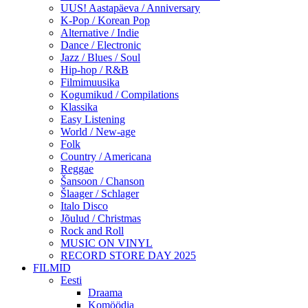
UUS! Aastapäeva / Anniversary
K-Pop / Korean Pop
Alternative / Indie
Dance / Electronic
Jazz / Blues / Soul
Hip-hop / R&B
Filmimuusika
Kogumikud / Compilations
Klassika
Easy Listening
World / New-age
Folk
Country / Americana
Reggae
Šansoon / Chanson
Šlaager / Schlager
Italo Disco
Jõulud / Christmas
Rock and Roll
MUSIC ON VINYL
RECORD STORE DAY 2025
FILMID
Eesti
Draama
Komöödia