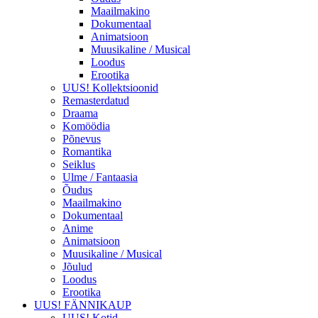
Maailmakino
Dokumentaal
Animatsioon
Muusikaline / Musical
Loodus
Erootika
UUS! Kollektsioonid
Remasterdatud
Draama
Komöödia
Põnevus
Romantika
Seiklus
Ulme / Fantaasia
Õudus
Maailmakino
Dokumentaal
Anime
Animatsioon
Muusikaline / Musical
Jõulud
Loodus
Erootika
UUS! FÄNNIKAUP
UUS! Kotid