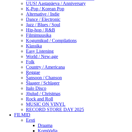
UUS! Aastapäeva / Anniversary
K-Pop / Korean Pop
Alternative / Indie
Dance / Electronic
Jazz / Blues / Soul
Hip-hop / R&B
Filmimuusika
Kogumikud / Compilations
Klassika
Easy Listening
World / New-age
Folk
Country / Americana
Reggae
Šansoon / Chanson
Šlaager / Schlager
Italo Disco
Jõulud / Christmas
Rock and Roll
MUSIC ON VINYL
RECORD STORE DAY 2025
FILMID
Eesti
Draama
Komöödia