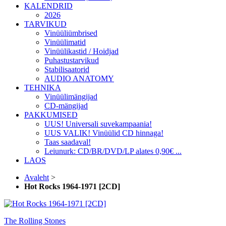
KALENDRID
2026
TARVIKUD
Vinüüliümbrised
Vinüülimatid
Vinüülikastid / Hoidjad
Puhastustarvikud
Stabilisaatorid
AUDIO ANATOMY
TEHNIKA
Vinüülimängijad
CD-mängijad
PAKKUMISED
UUS! Universali suvekampaania!
UUS VALIK! Vinüülid CD hinnaga!
Taas saadaval!
Leiunurk: CD/BR/DVD/LP alates 0,90€ ...
LAOS
Avaleht
>
Hot Rocks 1964-1971 [2CD]
The Rolling Stones