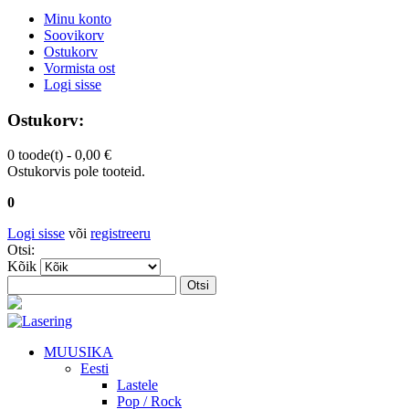
Minu konto
Soovikorv
Ostukorv
Vormista ost
Logi sisse
Ostukorv:
0 toode(t) -
0,00 €
Ostukorvis pole tooteid.
0
Logi sisse
või
registreeru
Otsi:
Kõik
Otsi
MUUSIKA
Eesti
Lastele
Pop / Rock