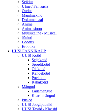
Seiklus
Ulme / Fantaasia
Õudus
Maailmakino
Dokumentaal
Anime
Animatsioon
Muusikaline / Musical
Jõulud
Loodus
Erootika
UUS! FÄNNIKAUP
UUS! Kotid
Seljakotid
Spordikotid
Õlakotid
Kandekotid
Poekotid
Rahakotid
Mängud
Lauamängud
Kaardimängud
Pusled
UUS! Joogipudelid
UUS! Tassid / Klaasid