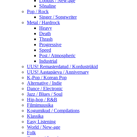
Loodus / New-age
Sõnaline
Pop / Rock
Singer / Songwriter
Metal / Hardrock
Heavy
Death
Thrash
Progressive
Speed
Post / Atmospheric
Industrial
UUS! Remasterdatud / Kordustrükid
UUS! Aastapäeva / Anniversary
K-Pop / Korean Pop
Alternative / Indie
Dance / Electronic
Jazz / Blues / Soul
Hip-hop / R&B
Filmimuusika
Kogumikud / Compilations
Klassika
Easy Listening
World / New-age
Folk