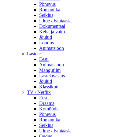
Põnevus
Romantika
Seiklus
Ulme / Fantaasia
Dokumentaal
Keha ja vaim
Jõulud
Loodus
Animatsioon
Lastele
Eesti
Animatsioon
Mängufilm
Lastelavastus
Jõulud
Klassikud
TV / Netflix
Eesti
Draama
Komöödia
Põnevus
Romantika
Seiklus
Ulme / Fantaasia
Õudus