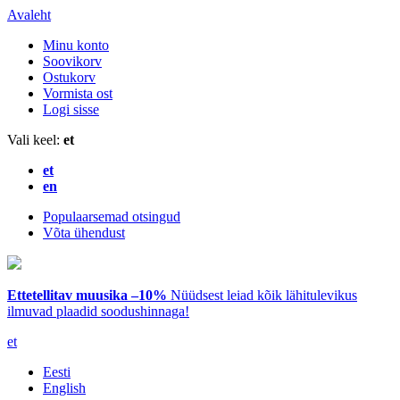
Avaleht
Minu konto
Soovikorv
Ostukorv
Vormista ost
Logi sisse
Vali keel:
et
et
en
Populaarsemad otsingud
Võta ühendust
Ettetellitav muusika –10%
Nüüdsest leiad kõik lähitulevikus
ilmuvad plaadid soodushinnaga!
et
Eesti
English