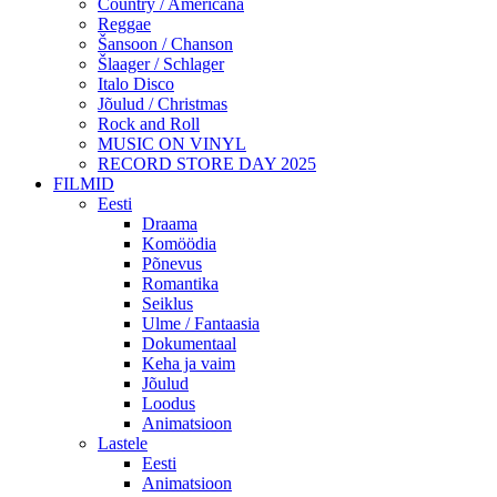
Country / Americana
Reggae
Šansoon / Chanson
Šlaager / Schlager
Italo Disco
Jõulud / Christmas
Rock and Roll
MUSIC ON VINYL
RECORD STORE DAY 2025
FILMID
Eesti
Draama
Komöödia
Põnevus
Romantika
Seiklus
Ulme / Fantaasia
Dokumentaal
Keha ja vaim
Jõulud
Loodus
Animatsioon
Lastele
Eesti
Animatsioon