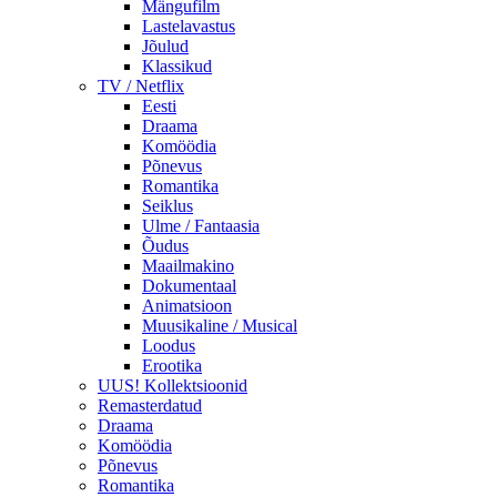
Mängufilm
Lastelavastus
Jõulud
Klassikud
TV / Netflix
Eesti
Draama
Komöödia
Põnevus
Romantika
Seiklus
Ulme / Fantaasia
Õudus
Maailmakino
Dokumentaal
Animatsioon
Muusikaline / Musical
Loodus
Erootika
UUS! Kollektsioonid
Remasterdatud
Draama
Komöödia
Põnevus
Romantika