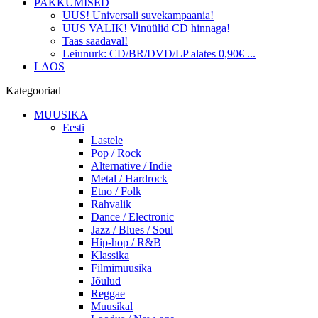
PAKKUMISED
UUS! Universali suvekampaania!
UUS VALIK! Vinüülid CD hinnaga!
Taas saadaval!
Leiunurk: CD/BR/DVD/LP alates 0,90€ ...
LAOS
Kategooriad
MUUSIKA
Eesti
Lastele
Pop / Rock
Alternative / Indie
Metal / Hardrock
Etno / Folk
Rahvalik
Dance / Electronic
Jazz / Blues / Soul
Hip-hop / R&B
Klassika
Filmimuusika
Jõulud
Reggae
Muusikal