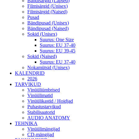
Bändisärgid (Lapsed)
Filmisärgid (Unisex)
Filmisärgid (Naised)
Pusad
Bändipusad (Unisex)
Bändipusad (Naised)
Sokid (Unisex)
Suurus: One Size
Suurus: EU 37-40
Suurus: EU 39-45
Sokid (Naised)
Suurus: EU 37-40
Nokamütsid (Unisex)
KALENDRID
2026
TARVIKUD
Vinüüliümbrised
Vinüülimatid
Vinüülikastid / Hoidjad
Puhastustarvikud
Stabilisaatorid
AUDIO ANATOMY
TEHNIKA
Vinüülimängijad
CD-mängijad