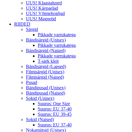
UUS! Klaasialused
UUS! Käepaelad
UUS! Võtmehoidjad
UUS! Magnetid
RIIDED
Särgid
Pikkade varrukatega
Bändisärgid (Unisex)
Pikkade varrukatega
Bändisärgid (Naised)
Pikkade varrukatega
T-särk kleit
Bändisärgid (Lapsed)
Filmisärgid (Unisex)
Filmisärgid (Naised)
Pusad
Bändipusad (Unisex)
Bändipusad (Naised)
Sokid (Unisex)
Suurus: One Size
Suurus: EU 37-40
Suurus: EU 39-45
Sokid (Naised)
Suurus: EU 37-40
Nokamütsid (Unisex)