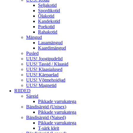
Seljakotid
Spordikotid
Õlakotid
Kandekotid
Poekotid
Rahakotid
Mängud
Lauamängud
Kaardimängud
Pusled
UUS! Joogipudelid
UUS! Tassid / Klaasid
UUS! Klaasialused
UUS! Käepaelad
UUS! Võtmehoidjad
UUS! Magnetid
RIIDED
Särgid
Pikkade varrukatega
Bändisärgid (Unisex)
Pikkade varrukatega
Bändisärgid (Naised)
Pikkade varrukatega
T-särk kleit