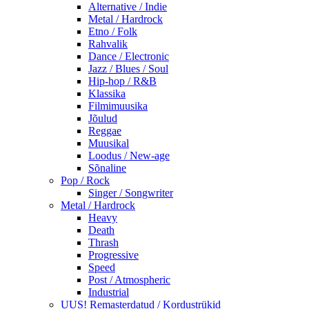
Alternative / Indie
Metal / Hardrock
Etno / Folk
Rahvalik
Dance / Electronic
Jazz / Blues / Soul
Hip-hop / R&B
Klassika
Filmimuusika
Jõulud
Reggae
Muusikal
Loodus / New-age
Sõnaline
Pop / Rock
Singer / Songwriter
Metal / Hardrock
Heavy
Death
Thrash
Progressive
Speed
Post / Atmospheric
Industrial
UUS! Remasterdatud / Kordustrükid