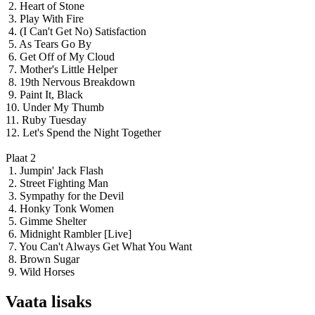
2. Heart of Stone
3. Play With Fire
4. (I Can't Get No) Satisfaction
5. As Tears Go By
6. Get Off of My Cloud
7. Mother's Little Helper
8. 19th Nervous Breakdown
9. Paint It, Black
10. Under My Thumb
11. Ruby Tuesday
12. Let's Spend the Night Together
Plaat 2
1. Jumpin' Jack Flash
2. Street Fighting Man
3. Sympathy for the Devil
4. Honky Tonk Women
5. Gimme Shelter
6. Midnight Rambler [Live]
7. You Can't Always Get What You Want
8. Brown Sugar
9. Wild Horses
Vaata lisaks