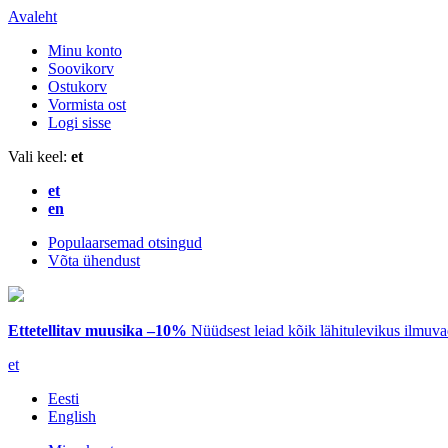
Avaleht
Minu konto
Soovikorv
Ostukorv
Vormista ost
Logi sisse
Vali keel:
et
et
en
Populaarsemad otsingud
Võta ühendust
Ettetellitav muusika –10%
Nüüdsest leiad kõik lähitulevikus ilmuv
et
Eesti
English