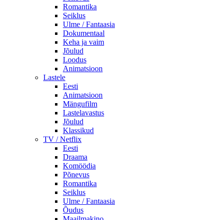
Romantika
Seiklus
Ulme / Fantaasia
Dokumentaal
Keha ja vaim
Jõulud
Loodus
Animatsioon
Lastele
Eesti
Animatsioon
Mängufilm
Lastelavastus
Jõulud
Klassikud
TV / Netflix
Eesti
Draama
Komöödia
Põnevus
Romantika
Seiklus
Ulme / Fantaasia
Õudus
Maailmakino