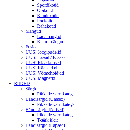
Spordikotid
Õlakotid
Kandekotid
Poekotid
Rahakotid
Mängud
Lauamängud
Kaardimängud
Pusled
UUS! Joogipudelid
UUS! Tassid / Klaasid
UUS! Klaasialused
UUS! Käepaelad
UUS! Võtmehoidjad
UUS! Magnetid
RIIDED
Särgid
Pikkade varrukatega
Bändisärgid (Unisex)
Pikkade varrukatega
Bändisärgid (Naised)
Pikkade varrukatega
T-särk kleit
Bändisärgid (Lapsed)