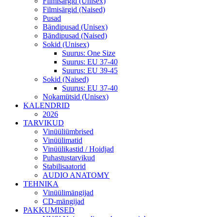
Filmisärgid (Unisex)
Filmisärgid (Naised)
Pusad
Bändipusad (Unisex)
Bändipusad (Naised)
Sokid (Unisex)
Suurus: One Size
Suurus: EU 37-40
Suurus: EU 39-45
Sokid (Naised)
Suurus: EU 37-40
Nokamütsid (Unisex)
KALENDRID
2026
TARVIKUD
Vinüüliümbrised
Vinüülimatid
Vinüülikastid / Hoidjad
Puhastustarvikud
Stabilisaatorid
AUDIO ANATOMY
TEHNIKA
Vinüülimängijad
CD-mängijad
PAKKUMISED