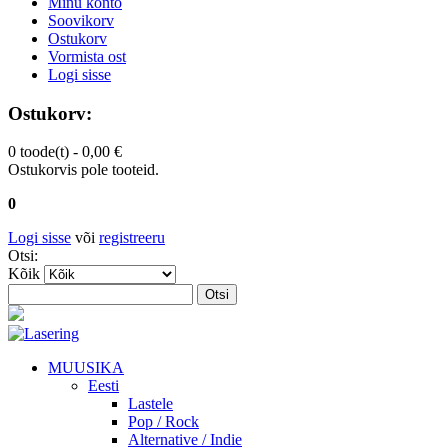
Minu konto
Soovikorv
Ostukorv
Vormista ost
Logi sisse
Ostukorv:
0 toode(t) -
0,00 €
Ostukorvis pole tooteid.
0
Logi sisse
või
registreeru
Otsi:
Kõik
Otsi
MUUSIKA
Eesti
Lastele
Pop / Rock
Alternative / Indie