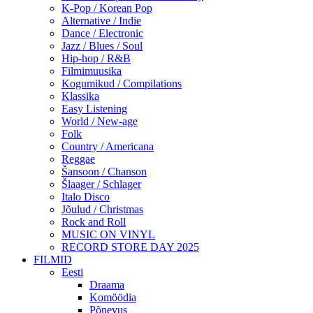
K-Pop / Korean Pop
Alternative / Indie
Dance / Electronic
Jazz / Blues / Soul
Hip-hop / R&B
Filmimuusika
Kogumikud / Compilations
Klassika
Easy Listening
World / New-age
Folk
Country / Americana
Reggae
Šansoon / Chanson
Šlaager / Schlager
Italo Disco
Jõulud / Christmas
Rock and Roll
MUSIC ON VINYL
RECORD STORE DAY 2025
FILMID
Eesti
Draama
Komöödia
Põnevus