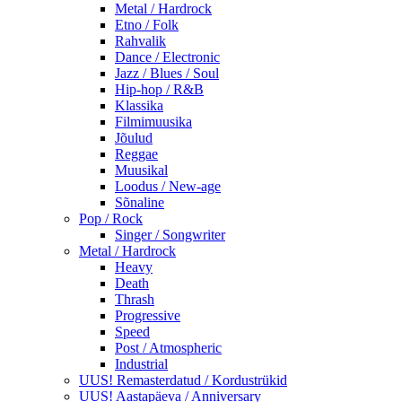
Metal / Hardrock
Etno / Folk
Rahvalik
Dance / Electronic
Jazz / Blues / Soul
Hip-hop / R&B
Klassika
Filmimuusika
Jõulud
Reggae
Muusikal
Loodus / New-age
Sõnaline
Pop / Rock
Singer / Songwriter
Metal / Hardrock
Heavy
Death
Thrash
Progressive
Speed
Post / Atmospheric
Industrial
UUS! Remasterdatud / Kordustrükid
UUS! Aastapäeva / Anniversary