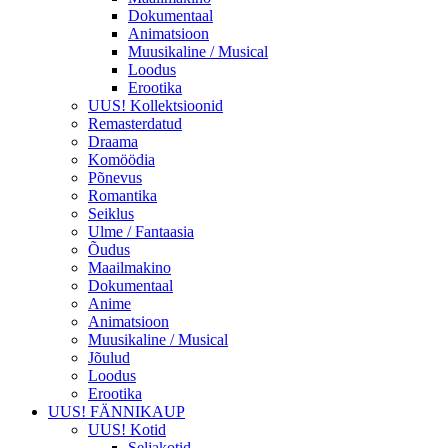
Dokumentaal
Animatsioon
Muusikaline / Musical
Loodus
Erootika
UUS! Kollektsioonid
Remasterdatud
Draama
Komöödia
Põnevus
Romantika
Seiklus
Ulme / Fantaasia
Õudus
Maailmakino
Dokumentaal
Anime
Animatsioon
Muusikaline / Musical
Jõulud
Loodus
Erootika
UUS! FÄNNIKAUP
UUS! Kotid
Seljakotid