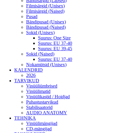
Bändisärgid (Lapsed)
Filmisärgid (Unisex)
Filmisärgid (Naised)
Pusad
Bändipusad (Unisex)
Bändipusad (Naised)
Sokid (Unisex)
Suurus: One Size
Suurus: EU 37-40
Suurus: EU 39-45
Sokid (Naised)
Suurus: EU 37-40
Nokamütsid (Unisex)
KALENDRID
2026
TARVIKUD
Vinüüliümbrised
Vinüülimatid
Vinüülikastid / Hoidjad
Puhastustarvikud
Stabilisaatorid
AUDIO ANATOMY
TEHNIKA
Vinüülimängijad
CD-mängijad