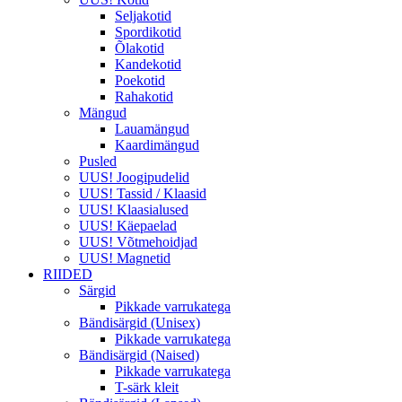
Seljakotid
Spordikotid
Õlakotid
Kandekotid
Poekotid
Rahakotid
Mängud
Lauamängud
Kaardimängud
Pusled
UUS! Joogipudelid
UUS! Tassid / Klaasid
UUS! Klaasialused
UUS! Käepaelad
UUS! Võtmehoidjad
UUS! Magnetid
RIIDED
Särgid
Pikkade varrukatega
Bändisärgid (Unisex)
Pikkade varrukatega
Bändisärgid (Naised)
Pikkade varrukatega
T-särk kleit