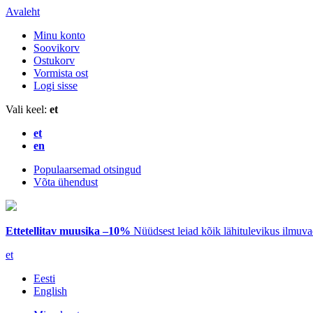
Avaleht
Minu konto
Soovikorv
Ostukorv
Vormista ost
Logi sisse
Vali keel:
et
et
en
Populaarsemad otsingud
Võta ühendust
Ettetellitav muusika –10%
Nüüdsest leiad kõik lähitulevikus ilmuv
et
Eesti
English