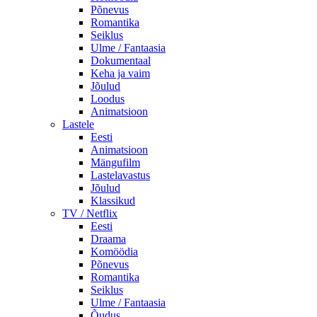
Põnevus
Romantika
Seiklus
Ulme / Fantaasia
Dokumentaal
Keha ja vaim
Jõulud
Loodus
Animatsioon
Lastele
Eesti
Animatsioon
Mängufilm
Lastelavastus
Jõulud
Klassikud
TV / Netflix
Eesti
Draama
Komöödia
Põnevus
Romantika
Seiklus
Ulme / Fantaasia
Õudus