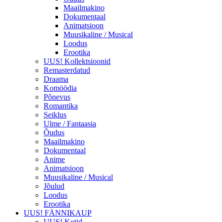
Maailmakino
Dokumentaal
Animatsioon
Muusikaline / Musical
Loodus
Erootika
UUS! Kollektsioonid
Remasterdatud
Draama
Komöödia
Põnevus
Romantika
Seiklus
Ulme / Fantaasia
Õudus
Maailmakino
Dokumentaal
Anime
Animatsioon
Muusikaline / Musical
Jõulud
Loodus
Erootika
UUS! FÄNNIKAUP
UUS! Kotid