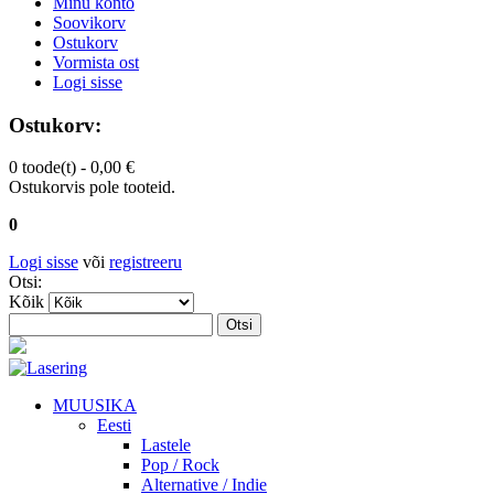
Minu konto
Soovikorv
Ostukorv
Vormista ost
Logi sisse
Ostukorv:
0 toode(t) -
0,00 €
Ostukorvis pole tooteid.
0
Logi sisse
või
registreeru
Otsi:
Kõik
Otsi
MUUSIKA
Eesti
Lastele
Pop / Rock
Alternative / Indie