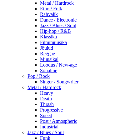
Metal / Hardrock
Etno / Folk
Rahvalik
Dance / Electronic
Jazz / Blues / Soul
Hip-hop / R&B
Klassika
Filmimuusika
Jõulud
Reggae
Muusikal
Loodus / New-age
Sõnaline
Pop / Rock
Singer / Songwriter
Metal / Hardrock
Heavy
Death
Thrash
Progressive
Speed
Post / Atmospheric
Industrial
Jazz / Blues / Soul
Funk