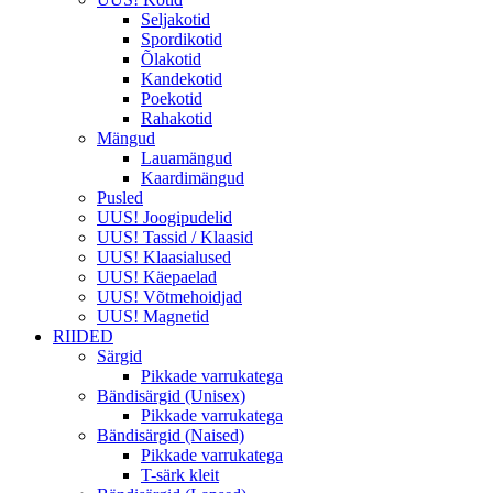
Seljakotid
Spordikotid
Õlakotid
Kandekotid
Poekotid
Rahakotid
Mängud
Lauamängud
Kaardimängud
Pusled
UUS! Joogipudelid
UUS! Tassid / Klaasid
UUS! Klaasialused
UUS! Käepaelad
UUS! Võtmehoidjad
UUS! Magnetid
RIIDED
Särgid
Pikkade varrukatega
Bändisärgid (Unisex)
Pikkade varrukatega
Bändisärgid (Naised)
Pikkade varrukatega
T-särk kleit