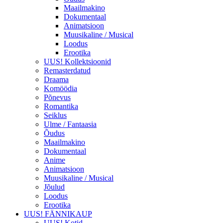
Maailmakino
Dokumentaal
Animatsioon
Muusikaline / Musical
Loodus
Erootika
UUS! Kollektsioonid
Remasterdatud
Draama
Komöödia
Põnevus
Romantika
Seiklus
Ulme / Fantaasia
Õudus
Maailmakino
Dokumentaal
Anime
Animatsioon
Muusikaline / Musical
Jõulud
Loodus
Erootika
UUS! FÄNNIKAUP
UUS! Kotid