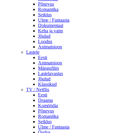
Põnevus
Romantika
Seiklus
Ulme / Fantaasia
Dokumentaal
Keha ja vaim
Jõulud
Loodus
Animatsioon
Lastele
Eesti
Animatsioon
Mängufilm
Lastelavastus
Jõulud
Klassikud
TV / Netflix
Eesti
Draama
Komöödia
Põnevus
Romantika
Seiklus
Ulme / Fantaasia
Õudus