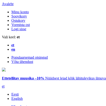
Avaleht
Minu konto
Soovikorv
Ostukorv
Vormista ost
Logi sisse
Vali keel:
et
et
en
Populaarsemad otsingud
Võta ühendust
Ettetellitav muusika –10%
Nüüdsest leiad kõik lähitulevikus ilmuv
et
Eesti
English