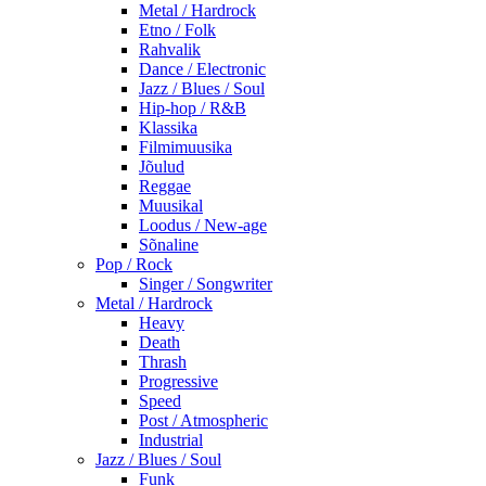
Metal / Hardrock
Etno / Folk
Rahvalik
Dance / Electronic
Jazz / Blues / Soul
Hip-hop / R&B
Klassika
Filmimuusika
Jõulud
Reggae
Muusikal
Loodus / New-age
Sõnaline
Pop / Rock
Singer / Songwriter
Metal / Hardrock
Heavy
Death
Thrash
Progressive
Speed
Post / Atmospheric
Industrial
Jazz / Blues / Soul
Funk