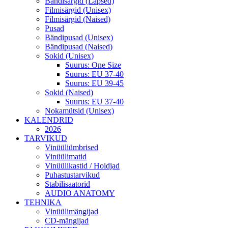
Bändisärgid (Lapsed)
Filmisärgid (Unisex)
Filmisärgid (Naised)
Pusad
Bändipusad (Unisex)
Bändipusad (Naised)
Sokid (Unisex)
Suurus: One Size
Suurus: EU 37-40
Suurus: EU 39-45
Sokid (Naised)
Suurus: EU 37-40
Nokamütsid (Unisex)
KALENDRID
2026
TARVIKUD
Vinüüliümbrised
Vinüülimatid
Vinüülikastid / Hoidjad
Puhastustarvikud
Stabilisaatorid
AUDIO ANATOMY
TEHNIKA
Vinüülimängijad
CD-mängijad