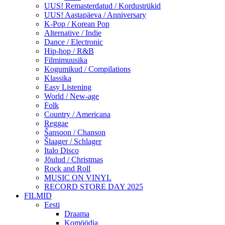
UUS! Remasterdatud / Kordustrükid
UUS! Aastapäeva / Anniversary
K-Pop / Korean Pop
Alternative / Indie
Dance / Electronic
Hip-hop / R&B
Filmimuusika
Kogumikud / Compilations
Klassika
Easy Listening
World / New-age
Folk
Country / Americana
Reggae
Šansoon / Chanson
Šlaager / Schlager
Italo Disco
Jõulud / Christmas
Rock and Roll
MUSIC ON VINYL
RECORD STORE DAY 2025
FILMID
Eesti
Draama
Komöödia