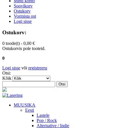
Minu konto
Soovikorv
Ostukorv
Vormista ost
Logi sisse
Ostukorv:
0 toode(t) -
0,00 €
Ostukorvis pole tooteid.
0
Logi sisse
või
registreeru
Otsi:
Kõik
Otsi
MUUSIKA
Eesti
Lastele
Pop / Rock
Alternative / Indie