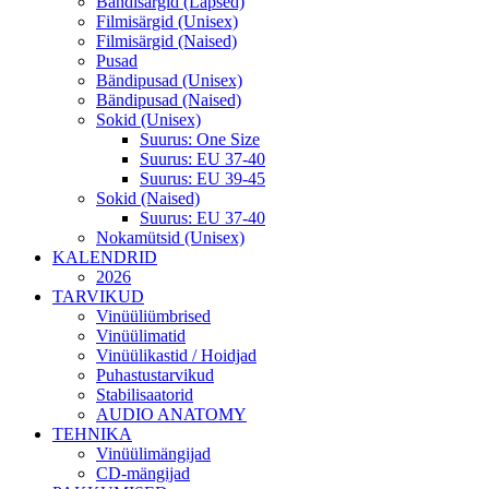
Bändisärgid (Lapsed)
Filmisärgid (Unisex)
Filmisärgid (Naised)
Pusad
Bändipusad (Unisex)
Bändipusad (Naised)
Sokid (Unisex)
Suurus: One Size
Suurus: EU 37-40
Suurus: EU 39-45
Sokid (Naised)
Suurus: EU 37-40
Nokamütsid (Unisex)
KALENDRID
2026
TARVIKUD
Vinüüliümbrised
Vinüülimatid
Vinüülikastid / Hoidjad
Puhastustarvikud
Stabilisaatorid
AUDIO ANATOMY
TEHNIKA
Vinüülimängijad
CD-mängijad