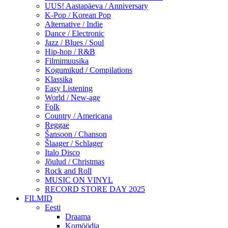
UUS! Aastapäeva / Anniversary
K-Pop / Korean Pop
Alternative / Indie
Dance / Electronic
Jazz / Blues / Soul
Hip-hop / R&B
Filmimuusika
Kogumikud / Compilations
Klassika
Easy Listening
World / New-age
Folk
Country / Americana
Reggae
Šansoon / Chanson
Šlaager / Schlager
Italo Disco
Jõulud / Christmas
Rock and Roll
MUSIC ON VINYL
RECORD STORE DAY 2025
FILMID
Eesti
Draama
Komöödia