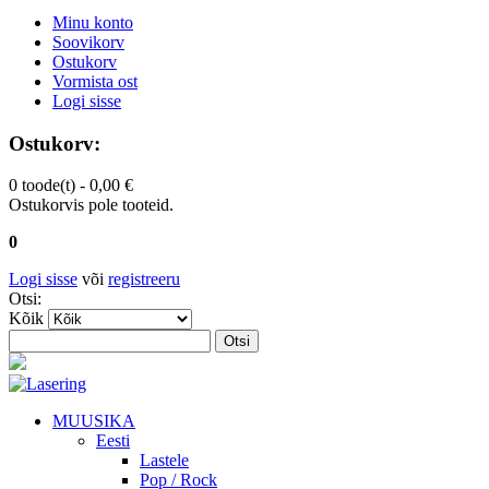
Minu konto
Soovikorv
Ostukorv
Vormista ost
Logi sisse
Ostukorv:
0 toode(t) -
0,00 €
Ostukorvis pole tooteid.
0
Logi sisse
või
registreeru
Otsi:
Kõik
Otsi
MUUSIKA
Eesti
Lastele
Pop / Rock