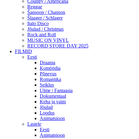
Country / Americana
Reggae
Šansoon / Chanson
Šlaager / Schlager
Italo Disco
Jõulud / Christmas
Rock and Roll
MUSIC ON VINYL
RECORD STORE DAY 2025
FILMID
Eesti
Draama
Komöödia
Põnevus
Romantika
Seiklus
Ulme / Fantaasia
Dokumentaal
Keha ja vaim
Jõulud
Loodus
Animatsioon
Lastele
Eesti
Animatsioon