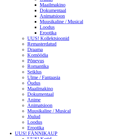
Maailmakino
Dokumentaal
Animatsioon
Muusikaline / Musical
Loodus
Erootika
UUS! Kollektsioonid
Remasterdatud
Draama
Komöödia
Põnevus
Romantika
Seiklus
Ulme / Fantaasia
Õudus
Maailmakino
Dokumentaal
Anime
Animatsioon
Muusikaline / Musical
Jõulud
Loodus
Erootika
UUS! FÄNNIKAUP
UUS! Kotid