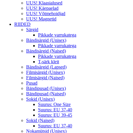
UUS! Klaasialused
UUS! Käepaelad
UUS! Võtmehoidjad
UUS! Magnetid
RIIDED
Särgid
Pikkade varrukatega
Bändisärgid (Unisex)
Pikkade varrukatega
Bändisärgid (Naised)
Pikkade varrukatega
T-särk kleit
Bändisärgid (Lapsed)
Filmisärgid (Unisex)
Filmisärgid (Naised)
Pusad
Bändipusad (Unisex)
Bändipusad (Naised)
Sokid (Unisex)
Suurus: One Size
Suurus: EU 37-40
Suurus: EU 39-45
Sokid (Naised)
Suurus: EU 37-40
Nokamütsid (Unisex)