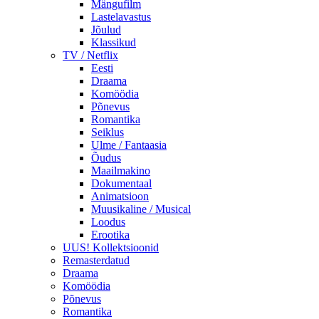
Mängufilm
Lastelavastus
Jõulud
Klassikud
TV / Netflix
Eesti
Draama
Komöödia
Põnevus
Romantika
Seiklus
Ulme / Fantaasia
Õudus
Maailmakino
Dokumentaal
Animatsioon
Muusikaline / Musical
Loodus
Erootika
UUS! Kollektsioonid
Remasterdatud
Draama
Komöödia
Põnevus
Romantika