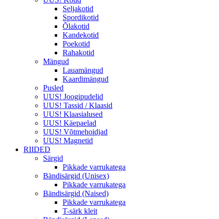
Seljakotid
Spordikotid
Õlakotid
Kandekotid
Poekotid
Rahakotid
Mängud
Lauamängud
Kaardimängud
Pusled
UUS! Joogipudelid
UUS! Tassid / Klaasid
UUS! Klaasialused
UUS! Käepaelad
UUS! Võtmehoidjad
UUS! Magnetid
RIIDED
Särgid
Pikkade varrukatega
Bändisärgid (Unisex)
Pikkade varrukatega
Bändisärgid (Naised)
Pikkade varrukatega
T-särk kleit