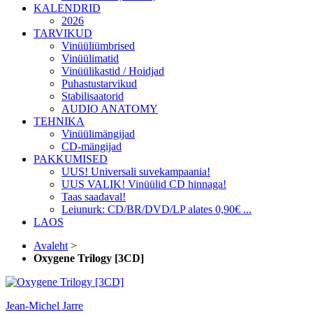
KALENDRID
2026
TARVIKUD
Vinüüliümbrised
Vinüülimatid
Vinüülikastid / Hoidjad
Puhastustarvikud
Stabilisaatorid
AUDIO ANATOMY
TEHNIKA
Vinüülimängijad
CD-mängijad
PAKKUMISED
UUS! Universali suvekampaania!
UUS VALIK! Vinüülid CD hinnaga!
Taas saadaval!
Leiunurk: CD/BR/DVD/LP alates 0,90€ ...
LAOS
Avaleht
>
Oxygene Trilogy [3CD]
Jean-Michel Jarre