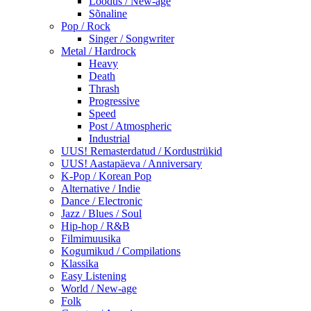
Loodus / New-age
Sõnaline
Pop / Rock
Singer / Songwriter
Metal / Hardrock
Heavy
Death
Thrash
Progressive
Speed
Post / Atmospheric
Industrial
UUS! Remasterdatud / Kordustrükid
UUS! Aastapäeva / Anniversary
K-Pop / Korean Pop
Alternative / Indie
Dance / Electronic
Jazz / Blues / Soul
Hip-hop / R&B
Filmimuusika
Kogumikud / Compilations
Klassika
Easy Listening
World / New-age
Folk