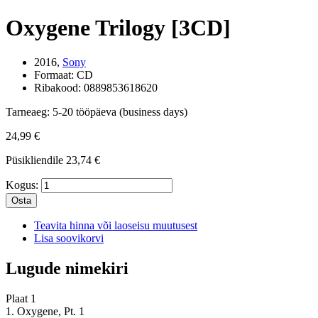
Oxygene Trilogy [3CD]
2016,
Sony
Formaat:
CD
Ribakood:
0889853618620
Tarneaeg:
5-20 tööpäeva (business days)
24,99 €
Püsikliendile
23,74 €
Kogus:
Osta
Teavita hinna või laoseisu muutusest
Lisa soovikorvi
Lugude nimekiri
Plaat 1
1. Oxygene, Pt. 1