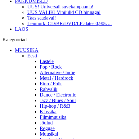
PAKKUMISED
UUS! Universali suvekampaania!
UUS VALIK! Vinüülid CD hinnaga!
Taas saadaval!
Leiunurk: CD/BR/DVD/LP alates 0,90€ ...
LAOS
Kategooriad
MUUSIKA
Eesti
Lastele
Pop / Rock
Alternative / Indie
Metal / Hardrock
Etno / Folk
Rahvalik
Dance / Electronic
Jazz / Blues / Soul
Hip-hop / R&B
Klassika
Filmimuusika
Jõulud
Reggae
Muusikal