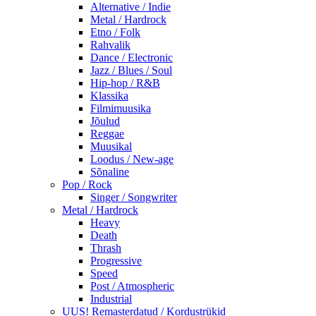
Alternative / Indie
Metal / Hardrock
Etno / Folk
Rahvalik
Dance / Electronic
Jazz / Blues / Soul
Hip-hop / R&B
Klassika
Filmimuusika
Jõulud
Reggae
Muusikal
Loodus / New-age
Sõnaline
Pop / Rock
Singer / Songwriter
Metal / Hardrock
Heavy
Death
Thrash
Progressive
Speed
Post / Atmospheric
Industrial
UUS! Remasterdatud / Kordustrükid