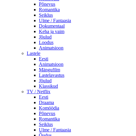
Põnevus
Romantika
Seiklus
Ulme / Fantaasia
Dokumentaal
Keha ja vaim
Jõulud
Loodus
Animatsioon
Lastele
Eesti
Animatsioon
Mängufilm
Lastelavastus
Jõulud
Klassikud
TV / Netflix
Eesti
Draama
Komöödia
Põnevus
Romantika
Seiklus
Ulme / Fantaasia
Õudus