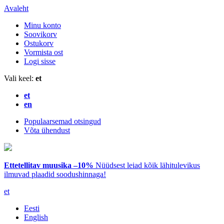
Avaleht
Minu konto
Soovikorv
Ostukorv
Vormista ost
Logi sisse
Vali keel:
et
et
en
Populaarsemad otsingud
Võta ühendust
Ettetellitav muusika –10%
Nüüdsest leiad kõik lähitulevikus
ilmuvad plaadid soodushinnaga!
et
Eesti
English