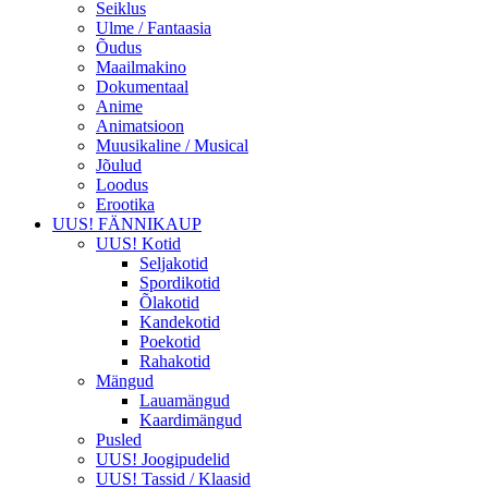
Seiklus
Ulme / Fantaasia
Õudus
Maailmakino
Dokumentaal
Anime
Animatsioon
Muusikaline / Musical
Jõulud
Loodus
Erootika
UUS! FÄNNIKAUP
UUS! Kotid
Seljakotid
Spordikotid
Õlakotid
Kandekotid
Poekotid
Rahakotid
Mängud
Lauamängud
Kaardimängud
Pusled
UUS! Joogipudelid
UUS! Tassid / Klaasid