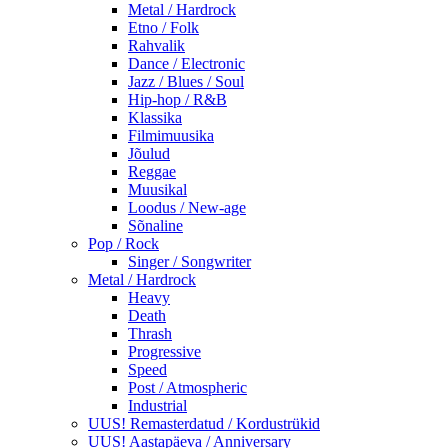
Metal / Hardrock
Etno / Folk
Rahvalik
Dance / Electronic
Jazz / Blues / Soul
Hip-hop / R&B
Klassika
Filmimuusika
Jõulud
Reggae
Muusikal
Loodus / New-age
Sõnaline
Pop / Rock
Singer / Songwriter
Metal / Hardrock
Heavy
Death
Thrash
Progressive
Speed
Post / Atmospheric
Industrial
UUS! Remasterdatud / Kordustrükid
UUS! Aastapäeva / Anniversary