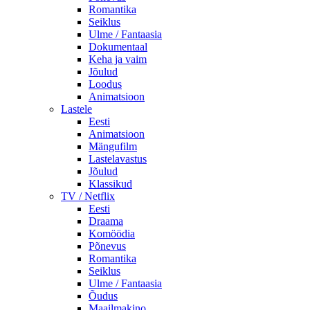
Romantika
Seiklus
Ulme / Fantaasia
Dokumentaal
Keha ja vaim
Jõulud
Loodus
Animatsioon
Lastele
Eesti
Animatsioon
Mängufilm
Lastelavastus
Jõulud
Klassikud
TV / Netflix
Eesti
Draama
Komöödia
Põnevus
Romantika
Seiklus
Ulme / Fantaasia
Õudus
Maailmakino