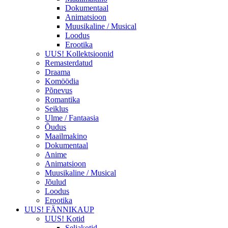
Dokumentaal
Animatsioon
Muusikaline / Musical
Loodus
Erootika
UUS! Kollektsioonid
Remasterdatud
Draama
Komöödia
Põnevus
Romantika
Seiklus
Ulme / Fantaasia
Õudus
Maailmakino
Dokumentaal
Anime
Animatsioon
Muusikaline / Musical
Jõulud
Loodus
Erootika
UUS! FÄNNIKAUP
UUS! Kotid
Seljakotid