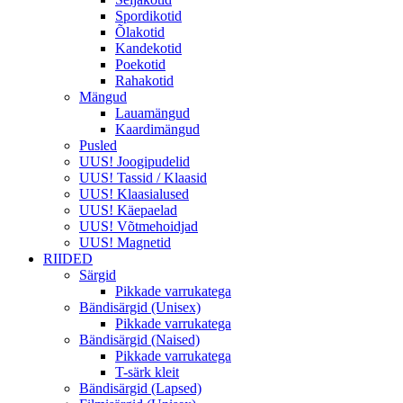
Spordikotid
Õlakotid
Kandekotid
Poekotid
Rahakotid
Mängud
Lauamängud
Kaardimängud
Pusled
UUS! Joogipudelid
UUS! Tassid / Klaasid
UUS! Klaasialused
UUS! Käepaelad
UUS! Võtmehoidjad
UUS! Magnetid
RIIDED
Särgid
Pikkade varrukatega
Bändisärgid (Unisex)
Pikkade varrukatega
Bändisärgid (Naised)
Pikkade varrukatega
T-särk kleit
Bändisärgid (Lapsed)