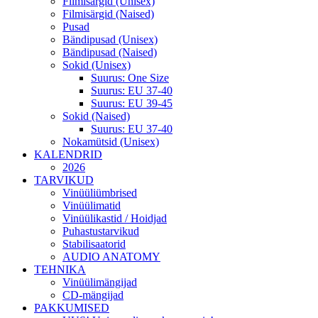
Filmisärgid (Unisex)
Filmisärgid (Naised)
Pusad
Bändipusad (Unisex)
Bändipusad (Naised)
Sokid (Unisex)
Suurus: One Size
Suurus: EU 37-40
Suurus: EU 39-45
Sokid (Naised)
Suurus: EU 37-40
Nokamütsid (Unisex)
KALENDRID
2026
TARVIKUD
Vinüüliümbrised
Vinüülimatid
Vinüülikastid / Hoidjad
Puhastustarvikud
Stabilisaatorid
AUDIO ANATOMY
TEHNIKA
Vinüülimängijad
CD-mängijad
PAKKUMISED