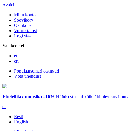
Avaleht
Minu konto
Soovikorv
Ostukorv
Vormista ost
Logi sisse
Vali keel:
et
et
en
Populaarsemad otsingud
Võta ühendust
Ettetellitav muusika –10%
Nüüdsest leiad kõik lähitulevikus ilmuv
et
Eesti
English