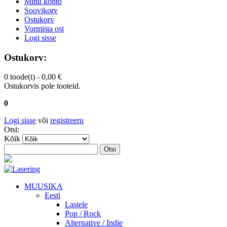
Minu konto
Soovikorv
Ostukorv
Vormista ost
Logi sisse
Ostukorv:
0 toode(t) -
0,00 €
Ostukorvis pole tooteid.
0
Logi sisse
või
registreeru
Otsi:
Kõik
Otsi
MUUSIKA
Eesti
Lastele
Pop / Rock
Alternative / Indie