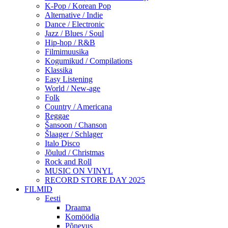
K-Pop / Korean Pop
Alternative / Indie
Dance / Electronic
Jazz / Blues / Soul
Hip-hop / R&B
Filmimuusika
Kogumikud / Compilations
Klassika
Easy Listening
World / New-age
Folk
Country / Americana
Reggae
Šansoon / Chanson
Šlaager / Schlager
Italo Disco
Jõulud / Christmas
Rock and Roll
MUSIC ON VINYL
RECORD STORE DAY 2025
FILMID
Eesti
Draama
Komöödia
Põnevus