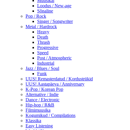
Muusikal
Loodus / New-age
Sõnaline
Pop / Rock
Singer / Songwriter
Metal / Hardrock
Heavy
Death
Thrash
Progressive
Speed
Post / Atmospheric
Industrial
Jazz / Blues / Soul
Funk
UUS! Remasterdatud / Kordustrükid
UUS! Aastapäeva / Anniversary
K-Pop / Korean Pop
Alternative / Indie
Dance / Electronic
Hip-hop / R&B
Filmimuusika
Kogumikud / Compilations
Klassika
Easy Listening