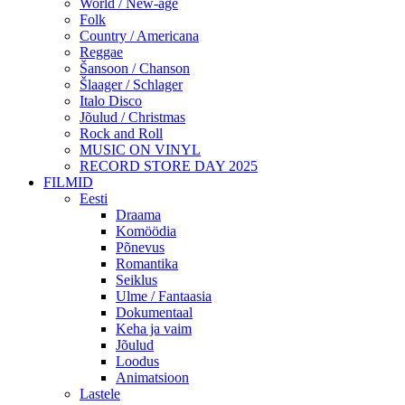
World / New-age
Folk
Country / Americana
Reggae
Šansoon / Chanson
Šlaager / Schlager
Italo Disco
Jõulud / Christmas
Rock and Roll
MUSIC ON VINYL
RECORD STORE DAY 2025
FILMID
Eesti
Draama
Komöödia
Põnevus
Romantika
Seiklus
Ulme / Fantaasia
Dokumentaal
Keha ja vaim
Jõulud
Loodus
Animatsioon
Lastele