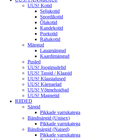
UUS! Kotid
Seljakotid
Spordikotid
Õlakotid
Kandekotid
Poekotid
Rahakotid
Mängud
Lauamängud
Kaardimängud
Pusled
UUS! Joogipudelid
UUS! Tassid / Klaasid
UUS! Klaasialused
UUS! Käepaelad
UUS! Võtmehoidjad
UUS! Magnetid
RIIDED
Särgid
Pikkade varrukatega
Bändisärgid (Unisex)
Pikkade varrukatega
Bändisärgid (Naised)
Pikkade varrukatega