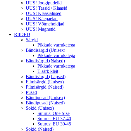
UUS! Joogipudelid
UUS! Tassid / Klaasid
UUS! Klaasialused
UUS! Käepaelad
UUS! Võtmehoidjad
UUS! Magnetid
RIIDED
Särgid
Pikkade varrukatega
Bändisärgid (Unisex)
Pikkade varrukatega
Bändisärgid (Naised)
Pikkade varrukatega
T-särk kleit
Bändisärgid (Lapsed)
Filmisärgid (Unisex)
Filmisärgid (Naised)
Pusad
Bändipusad (Unisex)
Bändipusad (Naised)
Sokid (Unisex)
Suurus: One Size
Suurus: EU 37-40
Suurus: EU 39-45
Sokid (Naised)