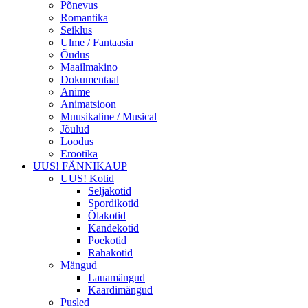
Põnevus
Romantika
Seiklus
Ulme / Fantaasia
Õudus
Maailmakino
Dokumentaal
Anime
Animatsioon
Muusikaline / Musical
Jõulud
Loodus
Erootika
UUS! FÄNNIKAUP
UUS! Kotid
Seljakotid
Spordikotid
Õlakotid
Kandekotid
Poekotid
Rahakotid
Mängud
Lauamängud
Kaardimängud
Pusled