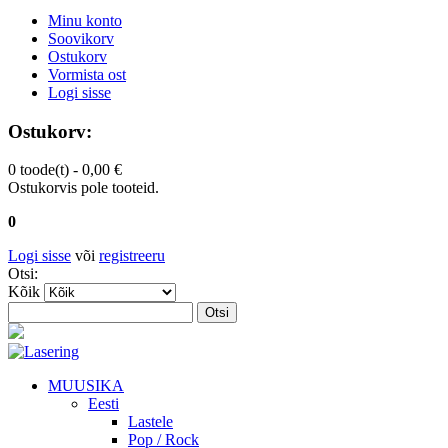
Minu konto
Soovikorv
Ostukorv
Vormista ost
Logi sisse
Ostukorv:
0 toode(t) -
0,00 €
Ostukorvis pole tooteid.
0
Logi sisse
või
registreeru
Otsi:
Kõik
Otsi
MUUSIKA
Eesti
Lastele
Pop / Rock