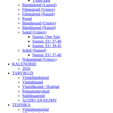
T-särk kleit
Bändisärgid (Lapsed)
Filmisärgid (Unisex)
Filmisärgid (Naised)
Pusad
Bändipusad (Unisex)
Bändipusad (Naised)
Sokid (Unisex)
Suurus: One Size
Suurus: EU 37-40
Suurus: EU 39-45
Sokid (Naised)
Suurus: EU 37-40
Nokamütsid (Unisex)
KALENDRID
2026
TARVIKUD
Vinüüliümbrised
Vinüülimatid
Vinüülikastid / Hoidjad
Puhastustarvikud
Stabilisaatorid
AUDIO ANATOMY
TEHNIKA
Vinüülimängijad