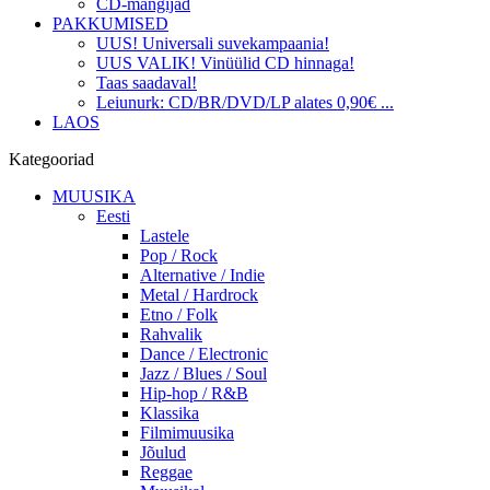
CD-mängijad
PAKKUMISED
UUS! Universali suvekampaania!
UUS VALIK! Vinüülid CD hinnaga!
Taas saadaval!
Leiunurk: CD/BR/DVD/LP alates 0,90€ ...
LAOS
Kategooriad
MUUSIKA
Eesti
Lastele
Pop / Rock
Alternative / Indie
Metal / Hardrock
Etno / Folk
Rahvalik
Dance / Electronic
Jazz / Blues / Soul
Hip-hop / R&B
Klassika
Filmimuusika
Jõulud
Reggae