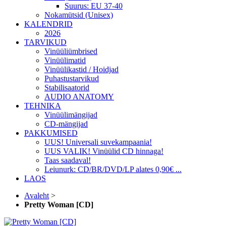
Suurus: EU 37-40
Nokamütsid (Unisex)
KALENDRID
2026
TARVIKUD
Vinüüliümbrised
Vinüülimatid
Vinüülikastid / Hoidjad
Puhastustarvikud
Stabilisaatorid
AUDIO ANATOMY
TEHNIKA
Vinüülimängijad
CD-mängijad
PAKKUMISED
UUS! Universali suvekampaania!
UUS VALIK! Vinüülid CD hinnaga!
Taas saadaval!
Leiunurk: CD/BR/DVD/LP alates 0,90€ ...
LAOS
Avaleht
>
Pretty Woman [CD]