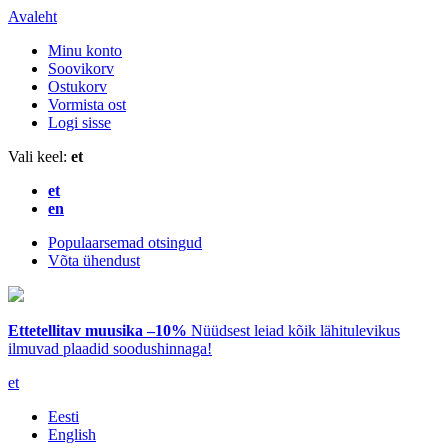
Avaleht
Minu konto
Soovikorv
Ostukorv
Vormista ost
Logi sisse
Vali keel:
et
et
en
Populaarsemad otsingud
Võta ühendust
Ettetellitav muusika –10%
Nüüdsest leiad kõik lähitulevikus
ilmuvad plaadid soodushinnaga!
et
Eesti
English