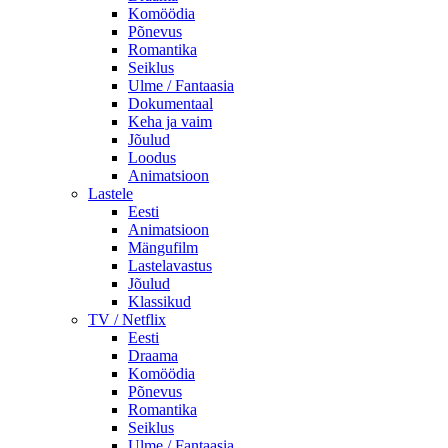
Komöödia
Põnevus
Romantika
Seiklus
Ulme / Fantaasia
Dokumentaal
Keha ja vaim
Jõulud
Loodus
Animatsioon
Lastele
Eesti
Animatsioon
Mängufilm
Lastelavastus
Jõulud
Klassikud
TV / Netflix
Eesti
Draama
Komöödia
Põnevus
Romantika
Seiklus
Ulme / Fantaasia