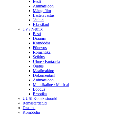
Eesti
Animatsioon
Mängufilm
Lastelavastus
Jõulud
Klassikud
TV / Netflix
Eesti
Draama
Komöödia
Põnevus
Romantika
Seiklus
Ulme / Fantaasia
Õudus
Maailmakino
Dokumentaal
Animatsioon
Muusikaline / Musical
Loodus
Erootika
UUS! Kollektsioonid
Remasterdatud
Draama
Komöödia