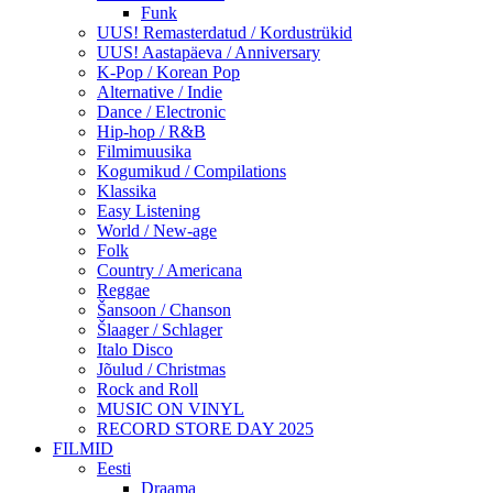
Funk
UUS! Remasterdatud / Kordustrükid
UUS! Aastapäeva / Anniversary
K-Pop / Korean Pop
Alternative / Indie
Dance / Electronic
Hip-hop / R&B
Filmimuusika
Kogumikud / Compilations
Klassika
Easy Listening
World / New-age
Folk
Country / Americana
Reggae
Šansoon / Chanson
Šlaager / Schlager
Italo Disco
Jõulud / Christmas
Rock and Roll
MUSIC ON VINYL
RECORD STORE DAY 2025
FILMID
Eesti
Draama