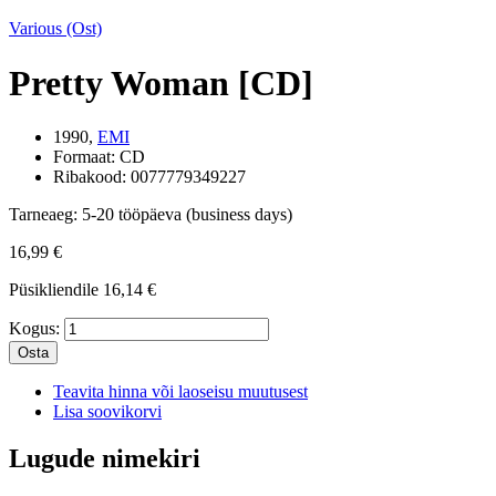
Various (Ost)
Pretty Woman [CD]
1990,
EMI
Formaat:
CD
Ribakood:
0077779349227
Tarneaeg:
5-20 tööpäeva (business days)
16,99 €
Püsikliendile
16,14 €
Kogus:
Osta
Teavita hinna või laoseisu muutusest
Lisa soovikorvi
Lugude nimekiri