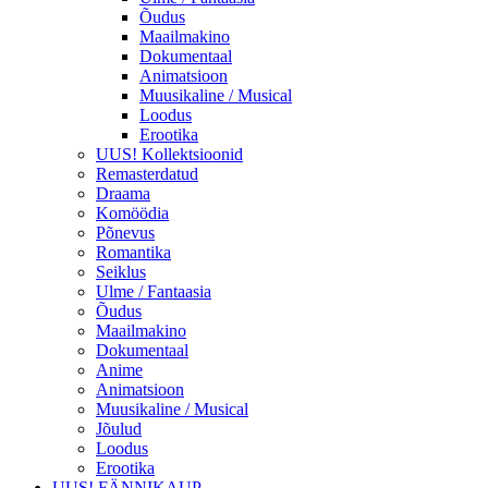
Õudus
Maailmakino
Dokumentaal
Animatsioon
Muusikaline / Musical
Loodus
Erootika
UUS! Kollektsioonid
Remasterdatud
Draama
Komöödia
Põnevus
Romantika
Seiklus
Ulme / Fantaasia
Õudus
Maailmakino
Dokumentaal
Anime
Animatsioon
Muusikaline / Musical
Jõulud
Loodus
Erootika
UUS! FÄNNIKAUP