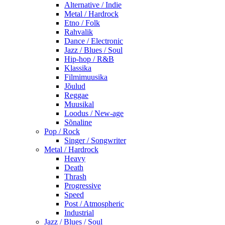
Alternative / Indie
Metal / Hardrock
Etno / Folk
Rahvalik
Dance / Electronic
Jazz / Blues / Soul
Hip-hop / R&B
Klassika
Filmimuusika
Jõulud
Reggae
Muusikal
Loodus / New-age
Sõnaline
Pop / Rock
Singer / Songwriter
Metal / Hardrock
Heavy
Death
Thrash
Progressive
Speed
Post / Atmospheric
Industrial
Jazz / Blues / Soul